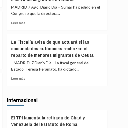
españoles:
Fiscalía
MADRID 7 Ago. Diario Dia – Sumar ha pedido en el
«No
las
Congreso que la directora...
hay
palabras
ningún
del
Leer
Leer más
motivo»
dirigente
más
de
sobre
Vox
Sumar
La Fiscalía avisa de que actuará si las
llamando
pide
comunidades autónomas rechazan el
a
que
«cazar»
reparto de menores migrantes de Ceuta
la
a
directora
MADRID, 7 Diario Dia La fiscal general del
los
del
Estado, Teresa Peramato, ha dictado...
migrantes
CNI
de
explique
Leer
Leer más
Ceuta
en
más
el
sobre
Congreso
La
qué
Internacional
Fiscalía
sabía
avisa
de
de
la
que
El TPI lamenta la retirada de Chad y
entrada
actuará
Venezuela del Estatuto de Roma
masiva
si