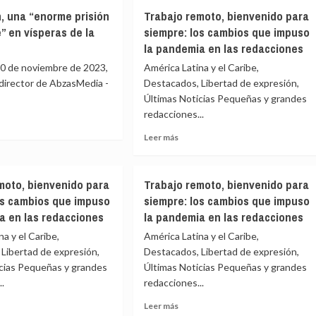
extorsión
os
, una “enorme prisión
Trabajo remoto, bienvenido para
recortan
o
libertad
re” en vísperas de la
siempre: los cambios que impuso
de
la pandemia en las redacciones
informar
0 de noviembre de 2023,
América Latina y el Caribe,
en
rollo
Perú
, director de AbzasMedia -
Destacados, Libertad de expresión,
Últimas Noticias Pequeñas y grandes
iones
redacciones...
e
Leer
Leer más
e
más
aiyán,
sobre
a
Trabajo
moto, bienvenido para
Trabajo remoto, bienvenido para
rme
remoto,
os cambios que impuso
siempre: los cambios que impuso
ón
bienvenido
a en las redacciones
la pandemia en las redacciones
para
siempre:
a y el Caribe,
América Latina y el Caribe,
los
Libertad de expresión,
Destacados, Libertad de expresión,
cambios
icias Pequeñas y grandes
Últimas Noticias Pequeñas y grandes
ras
que
..
redacciones...
impuso
la
Leer
Leer más
29
pandemia