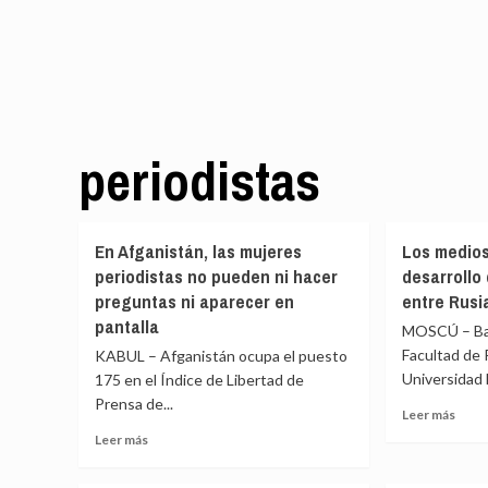
periodistas
En Afganistán, las mujeres
Los medios
periodistas no pueden ni hacer
desarrollo 
preguntas ni aparecer en
entre Rusia
pantalla
MOSCÚ – Bajo
Facultad de 
KABUL – Afganistán ocupa el puesto
Universidad E
175 en el Índice de Libertad de
Prensa de...
Leer
Leer más
más
Leer
Leer más
sobr
más
Los
sobre