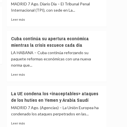
de
MADRID 7 Ago. Diario Dia – El Tribunal Penal
las
migrantes
comunidades
Internacional (TPI), con sede en La...
en
autónomas
Ceuta
Leer
Leer más
rechazan
más
el
sobre
reparto
El
de
Cuba continúa su apertura económica
TPI
menores
mientras la crisis escuece cada día
lamenta
migrantes
la
LA HABANA – Cuba continúa reforzando su
de
retirada
Ceuta
paquete reformas económicas con una nueva
de
norma que...
Chad
y
Leer
Leer más
Venezuela
más
del
sobre
Estatuto
Cuba
La UE condena los «inaceptables» ataques
de
continúa
de los hutíes en Yemen y Arabia Saudí
Roma
su
apertura
MADRID 7 Ago. (Agencias) – La Unión Europea ha
económica
condenado los ataques perpetrados en las...
mientras
la
Leer
Leer más