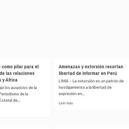
 como pilar para el
Amenazas y extorsión recortan
de las relaciones
libertad de informar en Perú
 y África
LIMA – La extorsión es un patrón de
hostigamiento a la libertad de
 los auspicios de la
expresión en...
Periodismo de la
statal de...
Leer
Leer más
más
sobre
Amenazas
e
y