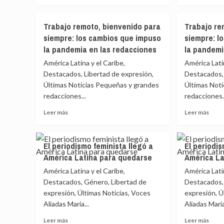
más
más
sobre
sobr
Trabajo
Trab
Trabajo remoto, bienvenido para
Trabajo re
remoto,
remo
siempre: los cambios que impuso
siempre: l
bienvenido
bien
la pandemia en las redacciones
la pandemi
para
para
siempre:
siemp
América Latina y el Caribe,
América Latin
los
los
Destacados, Libertad de expresión,
Destacados, 
cambios
camb
Últimas Noticias Pequeñas y grandes
Últimas Not
que
que
redacciones...
redacciones.
impuso
impu
la
la
Leer
Leer
Leer más
Leer más
pandemia
pand
más
más
en
en
sobre
sobr
las
las
Trabajo
Trab
redacciones
reda
El periodismo feminista llegó a
El periodis
remoto,
remo
América Latina para quedarse
América La
bienvenido
bien
para
para
América Latina y el Caribe,
América Latin
siempre:
siemp
Destacados, Género, Libertad de
Destacados,
los
los
expresión, Últimas Noticias, Voces
expresión, Ú
cambios
camb
Aliadas María...
Aliadas María
que
que
impuso
impu
Leer
Leer
Leer más
Leer más