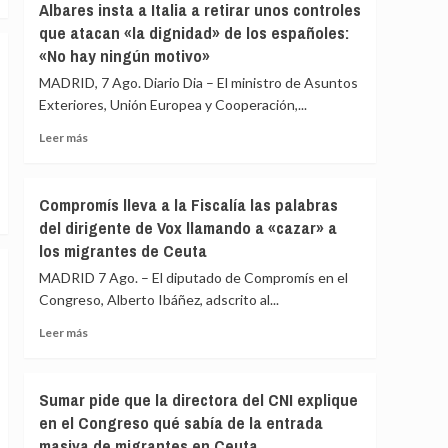
Albares insta a Italia a retirar unos controles
de
pide
que atacan «la dignidad» de los españoles:
España
que
y
«No hay ningún motivo»
la
Colombia
directora
MADRID, 7 Ago. Diario Dia – El ministro de Asuntos
antes
del
Exteriores, Unión Europea y Cooperación,...
de
CNI
la
comparezca
Leer
Leer más
toma
en
más
de
la
sobre
posesión
Comisión
Albares
Compromís lleva a la Fiscalía las palabras
de
insta
del dirigente de Vox llamando a «cazar» a
Secretos
a
del
los migrantes de Ceuta
Italia
Congreso
a
MADRID 7 Ago. – El diputado de Compromís en el
por
retirar
Congreso, Alberto Ibáñez, adscrito al...
la
unos
crisis
controles
Leer
Leer más
de
que
más
Ceuta
atacan
sobre
«la
Compromís
Sumar pide que la directora del CNI explique
dignidad»
lleva
en el Congreso qué sabía de la entrada
de
a
los
masiva de migrantes en Ceuta
la