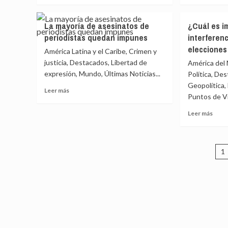
sobre
sobr
¿Qué
¿Qué
La mayoría de asesinatos de
¿Cuál es i
falta
falta
periodistas quedan impunes
interferen
en
en
eleccione
la
la
América Latina y el Caribe, Crimen y
cobertura
cobe
justicia, Destacados, Libertad de
América del 
de
de
expresión, Mundo, Últimas Noticias...
Política, De
covid?
covid
Geopolítica,
Mujeres
Muje
Leer
Leer más
Puntos de Vis
más
sobre
Leer
Leer más
La
más
mayoría
sobr
de
¿Cuál
P
asesinatos
es
1
de
impa
d
periodistas
de
quedan
e
inter
impunes
de
Rusia
en
elecc
esta