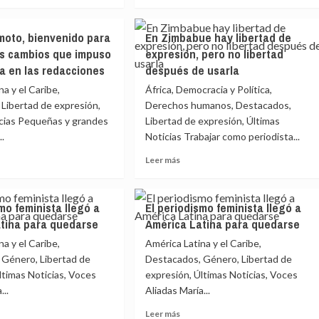
más
en
e
sobre
las
ajo
Trabajo
redacciones
moto, bienvenido para
En Zimbabue hay libertad de
to,
remoto,
os cambios que impuso
expresión, pero no libertad
venido
bienvenido
a en las redacciones
después de usarla
para
re:
siempre:
a y el Caribe,
África, Democracia y Política,
los
Libertad de expresión,
Derechos humanos, Destacados,
ios
cambios
icias Pequeñas y grandes
Libertad de expresión, Últimas
que
..
Noticias Trabajar como periodista...
so
impuso
la
Leer
Leer más
emia
pandemia
más
en
e
sobre
las
ajo
En
cciones
redacciones
mo feminista llegó a
El periodismo feminista llegó a
to,
Zimbabue
tina para quedarse
América Latina para quedarse
venido
hay
libertad
a y el Caribe,
América Latina y el Caribe,
re:
de
 Género, Libertad de
Destacados, Género, Libertad de
expresión,
ltimas Noticias, Voces
expresión, Últimas Noticias, Voces
ios
pero
...
Aliadas María...
no
so
libertad
Leer
Leer más