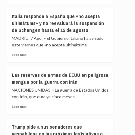
crisis
más
escuece
sobre
cada
La
Italia responde a España que «no acepta
día
UE
ultimátums» y no reevaluará la suspensión
condena
de Schengen hasta el 15 de agosto
los
«inaceptables»
MADRID, 7 Ago. – El Gobierno italiano ha avisado
ataques
este viernes que «no acepta ultimátums...
de
los
Leer
Leer más
hutíes
más
en
sobre
Yemen
Italia
Las reservas de armas de EEUU en peligrosa
y
responde
mengua por la guerra con Irán
Arabia
a
Saudí
España
NACIONES UNIDAS – La guerra de Estados Unidos
que
con Irán, que dura ya cinco meses...
«no
acepta
Leer
Leer más
ultimátums»
más
y
sobre
no
Las
Trump pide a sus senadores que
reevaluará
reservas
«espabilen» en las próximas legislativas o
la
de