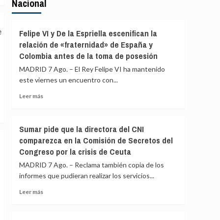
Nacional
Felipe VI y De la Espriella escenifican la
relación de «fraternidad» de España y
Colombia antes de la toma de posesión
MADRID 7 Ago. – El Rey Felipe VI ha mantenido
este viernes un encuentro con...
Leer
Leer más
más
sobre
Felipe
Sumar pide que la directora del CNI
VI
comparezca en la Comisión de Secretos del
y
Congreso por la crisis de Ceuta
De
la
MADRID 7 Ago. – Reclama también copia de los
Espriella
informes que pudieran realizar los servicios...
escenifican
la
Leer
Leer más
relación
más
de
sobre
«fraternidad»
Sumar