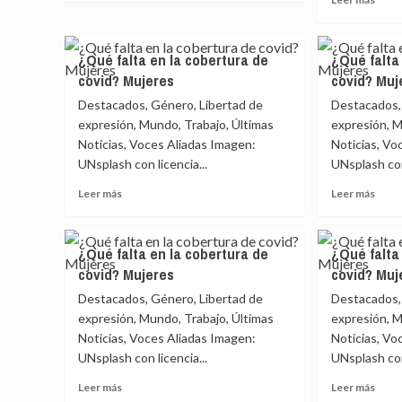
sobre
más
Cada
sobr
cuatro
Radi
¿Qué falta en la cobertura de
¿Qué falta
días
covid? Mujeres
covid? Muj
es
comun
asesinado
en
Destacados, Género, Libertad de
Destacados,
un
la
expresión, Mundo, Trabajo, Últimas
expresión, M
periodista
Amaz
Noticias, Voces Aliadas Imagen:
Noticias, Vo
colo
UNsplash con licencia...
UNsplash con 
prom
la
Leer
Leer
Leer más
Leer más
paz
más
más
sobre
sobr
¿Qué
¿Qué
¿Qué falta en la cobertura de
¿Qué falta
falta
falta
covid? Mujeres
covid? Muj
en
en
la
la
Destacados, Género, Libertad de
Destacados,
cobertura
cobe
expresión, Mundo, Trabajo, Últimas
expresión, M
de
de
Noticias, Voces Aliadas Imagen:
Noticias, Vo
covid?
covid
UNsplash con licencia...
UNsplash con 
Mujeres
Muje
Leer
Leer
Leer más
Leer más
más
más