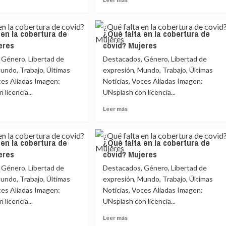
más
e
sobre
o
Los
 en la cobertura de
¿Qué falta en la cobertura de
ataques
eres
covid? Mujeres
itaria
en
redes
 Género, Libertad de
Destacados, Género, Libertad de
a
undo, Trabajo, Últimas
expresión, Mundo, Trabajo, Últimas
onia
mujeres
ces Aliadas Imagen:
Noticias, Voces Aliadas Imagen:
mbiana
periodistas
licencia...
UNsplash con licencia...
ueve
se
extienden
Leer
Leer más
cada
más
vez
e
sobre
más
¿Qué
 en la cobertura de
¿Qué falta en la cobertura de
al
falta
mundo
eres
covid? Mujeres
en
real
la
 Género, Libertad de
Destacados, Género, Libertad de
rtura
cobertura
undo, Trabajo, Últimas
expresión, Mundo, Trabajo, Últimas
de
ces Aliadas Imagen:
Noticias, Voces Aliadas Imagen:
?
covid?
licencia...
UNsplash con licencia...
res
Mujeres
Leer
Leer más
más