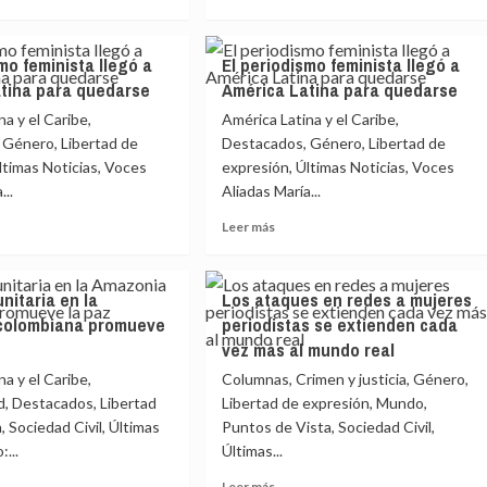
después
más
emia
de
e
sobre
usarla
El
mo feminista llegó a
El periodismo feminista llegó a
odismo
periodismo
cciones
tina para quedarse
América Latina para quedarse
ista
feminista
llegó
a y el Caribe,
América Latina y el Caribe,
a
 Género, Libertad de
Destacados, Género, Libertad de
ica
América
ltimas Noticias, Voces
expresión, Últimas Noticias, Voces
a
Latina
...
Aliadas María...
para
arse
quedarse
Leer
Leer más
más
e
sobre
El
unitaria en la
Los ataques en redes a mujeres
odismo
periodismo
colombiana promueve
periodistas se extienden cada
ista
feminista
vez más al mundo real
llegó
a
a y el Caribe,
Columnas, Crimen y justicia, Género,
ica
América
d, Destacados, Libertad
Libertad de expresión, Mundo,
a
Latina
, Sociedad Civil, Últimas
Puntos de Vista, Sociedad Civil,
para
:...
Últimas...
arse
quedarse
Leer
Leer más