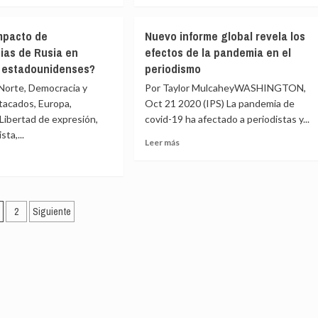
e
sobre
¿Qué
mpacto de
Nuevo informe global revela los
falta
cias de Rusia en
efectos de la pandemia en el
en
s estadounidenses?
periodismo
la
rtura
cobertura
Norte, Democracia y
Por Taylor MulcaheyWASHINGTON,
de
stacados, Europa,
Oct 21 2020 (IPS) La pandemia de
?
covid?
 Libertad de expresión,
covid-19 ha afectado a periodistas y...
res
Mujeres
ta,...
Leer
Leer más
más
sobre
Nuevo
e
informe
aginación
global
2
Siguiente
revela
cto
e
los
efectos
ntradas
ferencias
de
la
pandemia
en
iones
el
dounidenses?