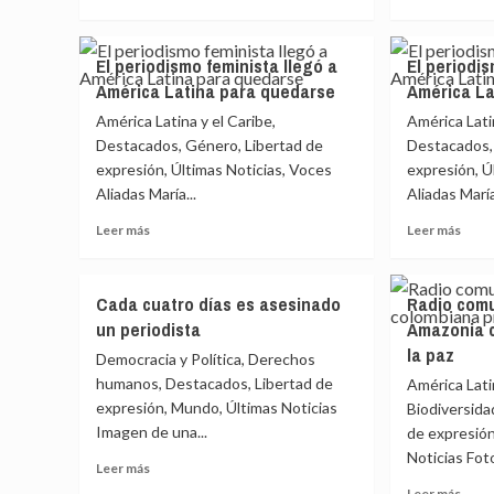
la
la
más
más
pandemia
pand
sobre
sobr
en
en
El
El
El periodismo feminista llegó a
El periodis
las
las
periodismo
peri
redacciones
reda
América Latina para quedarse
América La
feminista
femin
llegó
llegó
América Latina y el Caribe,
América Latin
a
a
Destacados, Género, Libertad de
Destacados,
América
Amér
expresión, Últimas Noticias, Voces
expresión, Ú
Latina
Latin
Aliadas María...
Aliadas María
para
para
quedarse
qued
Leer
Leer
Leer más
Leer más
más
más
sobre
sobr
El
El
Cada cuatro días es asesinado
Radio ​​com
periodismo
peri
un periodista
Amazonia 
feminista
femin
la paz
llegó
llegó
Democracia y Política, Derechos
a
a
humanos, Destacados, Libertad de
América Latin
América
Amér
expresión, Mundo, Últimas Noticias
Biodiversida
Latina
Latin
Imagen de una...
de expresión
para
para
Noticias Foto
quedarse
qued
Leer
Leer más
más
Leer
Leer más