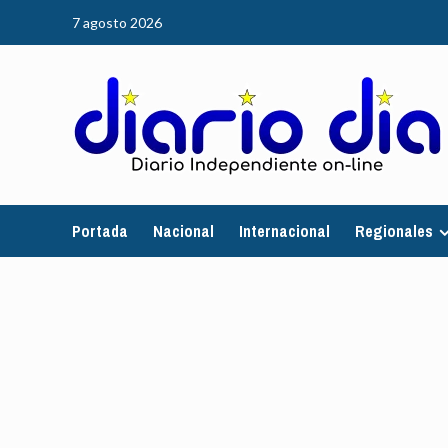
Saltar
7 agosto 2026
al
contenido
Portada
Nacional
Internacional
Regionales