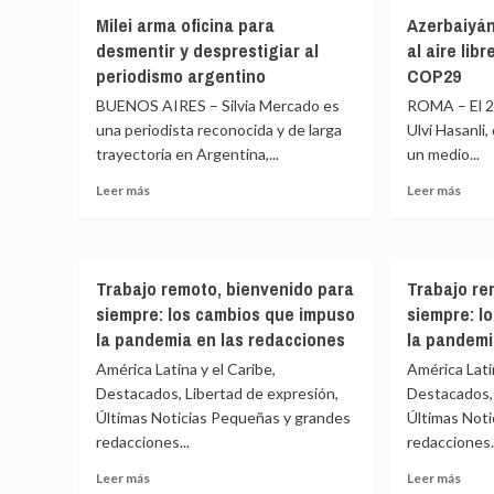
medi
En
Milei arma oficina para
Azerbaiyán
com
Afganistán,
desmentir y desprestigiar al
al aire lib
pilar
las
para
periodismo argentino
COP29
mujeres
el
periodistas
BUENOS AIRES – Silvia Mercado es
ROMA – El 2
desar
no
una periodista reconocida y de larga
Ulvi Hasanli
de
pueden
trayectoria en Argentina,...
un medio...
las
ni
relac
hacer
Leer
Leer
Leer más
Leer más
entr
preguntas
más
más
Rusia
ni
sobre
sobr
y
aparecer
Milei
Azerb
Áfric
en
arma
una
pantalla
Trabajo remoto, bienvenido para
Trabajo re
oficina
“eno
siempre: los cambios que impuso
siempre: l
para
prisi
desmentir
al
la pandemia en las redacciones
la pandemi
y
aire
América Latina y el Caribe,
América Latin
desprestigiar
libre”
Destacados, Libertad de expresión,
Destacados, 
al
en
Últimas Noticias Pequeñas y grandes
Últimas Not
periodismo
víspe
argentino
de
redacciones...
redacciones.
la
Leer
Leer
Leer más
Leer más
COP