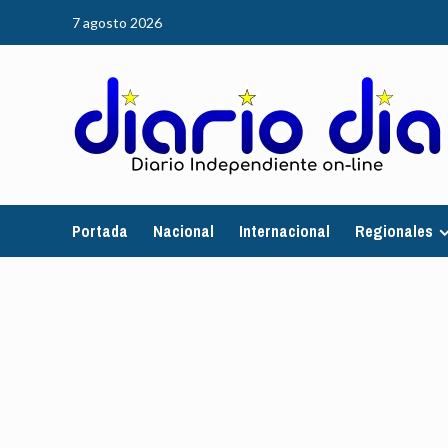
Saltar
7 agosto 2026
al
contenido
Portada
Nacional
Internacional
Regionales