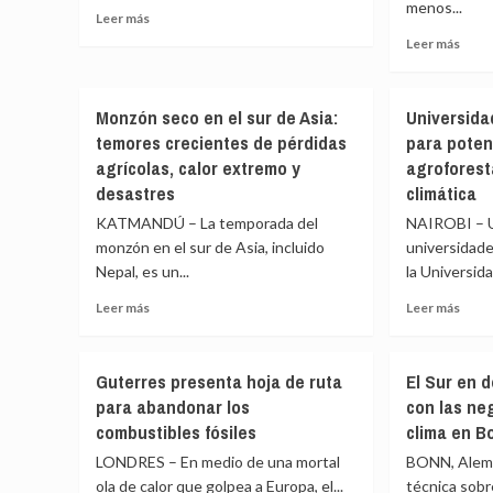
menos...
Leer
té
Leer más
más
Leer
Leer más
sobre
más
Extremos
sobr
climáticos
Olas
Monzón seco en el sur de Asia:
Universida
aprietan
de
temores crecientes de pérdidas
para poten
a
calor
barriadas
agrícolas, calor extremo y
agroforest
en
de
Euro
desastres
climática
la
demu
KATMANDÚ – La temporada del
NAIROBI – 
muy
que
urbana
monzón en el sur de Asia, incluido
universidade
camb
América
Nepal, es un...
la Universid
climá
Latina
no
Leer
Leer
Leer más
Leer más
es
más
más
solo
sobre
sobr
un
Monzón
Unive
prob
Guterres presenta hoja de ruta
El Sur en d
seco
afric
de
para abandonar los
con las ne
en
se
los
combustibles fósiles
clima en B
el
alían
paíse
sur
para
pobr
LONDRES – En medio de una mortal
BONN, Alema
de
poten
ola de calor que golpea a Europa, el...
técnica sobr
Asia:
inves