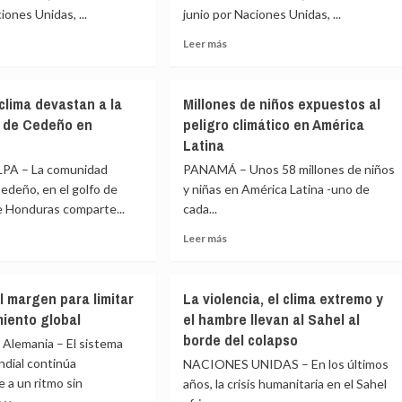
inteligencia
iones Unidas, ...
junio por Naciones Unidas, ...
orestal
artificial
Leer
Leer más
ación
más
tica
e
sobre
El
 clima devastan a la
Millones de niños expuestos al
Sur
 de Cedeño en
peligro climático en América
en
Latina
rollo
desarrollo
rado
frustrado
A – La comunidad
PANAMÁ – Unos 58 millones de niños
con
edeño, en el golfo de
y niñas en América Latina -uno de
resultado
e Honduras comparte...
cada...
ciaciones
de
e
negociaciones
Leer
Leer más
sobre
más
el
e
sobre
clima
Millones
l margen para limitar
La violencia, el clima extremo y
en
de
Bonn
miento global
el hambre llevan al Sahel al
niños
borde del colapso
expuestos
lemania – El sistema
al
ndial continúa
NACIONES UNIDAS – En los últimos
stan
peligro
 a un ritmo sin
años, la crisis humanitaria en el Sahel
climático