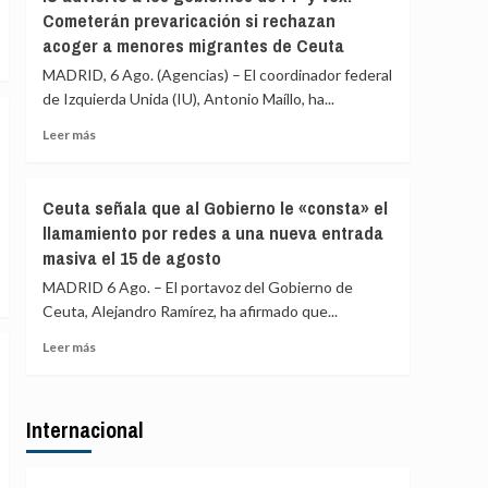
Asociación
«blindar»
Cometerán prevaricación si rechazan
de
la
acoger a menores migrantes de Ceuta
Vecinos
frontera
del
MADRID, 6 Ago. (Agencias) – El coordinador federal
con
Príncipe
más
de Izquierda Unida (IU), Antonio Maíllo, ha...
cifra
medios
en
Leer
Leer más
europeos
más
más
de
sobre
4.800
IU
Ceuta señala que al Gobierno le «consta» el
los
advierte
llamamiento por redes a una nueva entrada
menores
a
migrantes
masiva el 15 de agosto
los
en
gobiernos
MADRID 6 Ago. – El portavoz del Gobierno de
la
de
Ceuta, Alejandro Ramírez, ha afirmado que...
barriada
PP
ceutí
y
Leer
Leer más
Vox:
más
Cometerán
sobre
prevaricación
Ceuta
si
Internacional
señala
rechazan
que
acoger
al
a