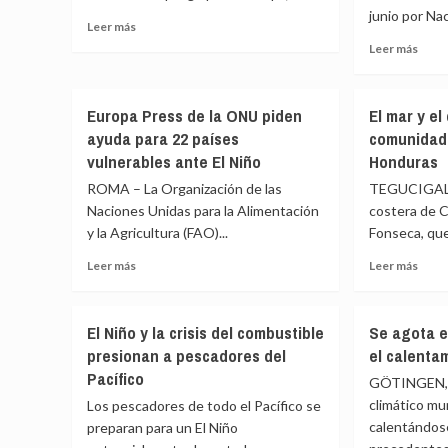
junio por Nac
temores
agrof
Leer
Leer más
crecientes
y
más
Leer
Leer más
de
mitig
sobre
más
pérdidas
climá
Guterres
sobr
agrícolas,
presenta
El
Europa Press de la ONU piden
El mar y el
calor
hoja
Sur
extremo
ayuda para 22 países
comunidad
de
en
y
ruta
vulnerables ante El Niño
Honduras
desar
desastres
para
frust
ROMA – La Organización de las
TEGUCIGALP
abandonar
con
Naciones Unidas para la Alimentación
costera de C
los
las
y la Agricultura (FAO)...
Fonseca, qu
combustibles
nego
fósiles
sobr
Leer
Leer
Leer más
Leer más
el
más
más
clima
sobre
sobr
en
Europa
El
El Niño y la crisis del combustible
Se agota e
Bonn
Press
mar
presionan a pescadores del
el calenta
de
y
Pacífico
la
el
GÖTINGEN, A
ONU
clima
climático mu
Los pescadores de todo el Pacífico se
piden
deva
calentándose
preparan para un El Niño
ayuda
a