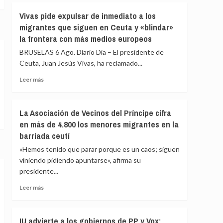
fallecidos
Vivas
Vivas pide expulsar de inmediato a los
en
confía
el
migrantes que siguen en Ceuta y «blindar»
en
mar
la frontera con más medios europeos
que
intentando
las
BRUSELAS 6 Ago. Diario Dia – El presidente de
cruzar
fuerzas
la
Ceuta, Juan Jesús Vivas, ha reclamado...
de
frontera
seguridad
Leer
Leer más
impidan
más
la
sobre
nueva
Vivas
La Asociación de Vecinos del Príncipe cifra
entrada
pide
en más de 4.800 los menores migrantes en la
masiva
expulsar
a
barriada ceutí
de
Ceuta
inmediato
«Hemos tenido que parar porque es un caos; siguen
que
a
viniendo pidiendo apuntarse», afirma su
circula
los
por
presidente...
migrantes
redes
que
Leer
Leer más
sociales
siguen
más
en
sobre
Ceuta
La
IU advierte a los gobiernos de PP y Vox:
y