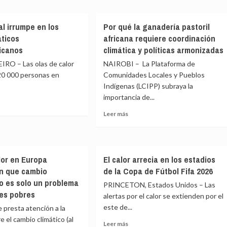
sa
eva
América
Latina
queamiento
al irrumpe en los
Por qué la ganadería pastoril
ema
pierde
áticos
africana requiere coordinación
horas
es
a
de
icanos
climática y políticas armonizadas
sueño
IRO – Las olas de calor
NAIROBI – La Plataforma de
debido
20 000 personas en
iones
Comunidades Locales y Pueblos
al
Indígenas (LCIPP) subraya la
cambio
no
climático
importancia de...
Leer
Leer más
e
más
sobre
al
Por
mpe
qué
lor en Europa
El calor arrecia en los estadios
la
n que cambio
de la Copa de Fútbol Fifa 2026
ganadería
s
pastoril
no es solo un problema
PRINCETON, Estados Unidos – Las
ticos
africana
ses pobres
alertas por el calor se extienden por el
oamericanos
requiere
este de...
e presta atención a la
coordinación
climática
e el cambio climático (al
Leer
Leer más