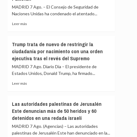
entidades
en
MADRID 7 Ago. – El Consejo de Seguridad de
humanitarias
Buenos
Naciones Unidas ha condenado el atentado...
religiosas
Aires
contra
Leer
Leer más
la
más
Ley
sobre
de
El
Trump trata de nuevo de restringir la
Propiedad
Consejo
ciudadanía por nacimiento con una orden
Privada
de
bajo
ejecutiva tras el revés del Supremo
Seguridad
el
de
MADRID 7 Ago. Diario Dia – El presidente de
lema
la
Estados Unidos, Donald Trump, ha firmado...
‘La
ONU
patria
condena
Leer
Leer más
no
el
más
se
atentado
sobre
vende’
suicida
Trump
Las autoridades palestinas de Jerusalén
talibán
trata
Este denuncian más de 50 heridos y 60
en
de
el
detenidos en una redada israelí
nuevo
noroeste
de
MADRID 7 Ago. (Agencias) – Las autoridades
de
restringir
palestinas de Jerusalén Este han denunciado en la...
Pakistán
la