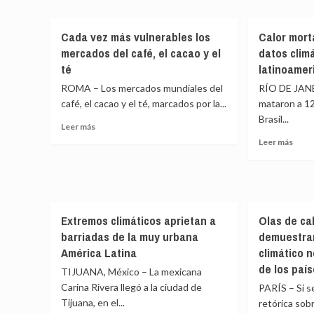
impul
duplican
renu
el
ganancias
el
blan
Cada vez más vulnerables los
Calor mort
mientras
sist
de
alimentan
de
mercados del café, el cacao y el
datos clim
coral
olas
alert
té
latinoamer
de
ante
ROMA – Los mercados mundiales del
RÍO DE JANE
calor
las
café, el cacao y el té, marcados por la...
mataron a 1
emis
de
Brasil...
Leer
Leer más
meta
más
Leer
Leer más
sobre
más
Cada
sobr
vez
Calor
más
mort
vulnerables
irru
Extremos climáticos aprietan a
los
Olas de ca
en
mercados
los
barriadas de la muy urbana
demuestra
del
dato
América Latina
climático 
café,
climá
de los paí
TIJUANA, México – La mexicana
el
latin
cacao
Carina Rivera llegó a la ciudad de
PARÍS – Si s
y
Tijuana, en el...
retórica sobr
el