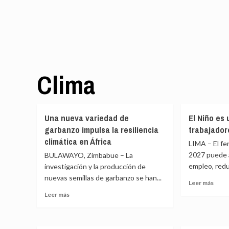
Clima
Una nueva variedad de
El Niño es
garbanzo impulsa la resiliencia
trabajador
climática en África
LIMA – El f
2027 puede 
BULAWAYO, Zimbabue – La
empleo, reduc
investigación y la producción de
nuevas semillas de garbanzo se han...
Leer
Leer más
más
Leer
Leer más
sobr
más
El
sobre
Niño
Una