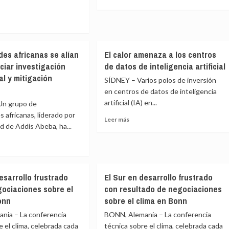
y
más
políticas
sobre
armonizadas
El
calor
e
arrecia
des africanas se alían
El calor amenaza a los centros
en
los
ciar investigación
de datos de inteligencia artificial
estadios
al y mitigación
SÍDNEY – Varios polos de inversión
de
pa
en centros de datos de inteligencia
la
estran
artificial (IA) en...
Copa
Un grupo de
de
s africanas, liderado por
io
Leer
Leer más
Fútbol
ad de Addis Abeba, ha...
tico
más
Fifa
sobre
2026
El
calor
e
amenaza
rsidades
lema
esarrollo frustrado
El Sur en desarrollo frustrado
a
anas
los
gociaciones sobre el
con resultado de negociaciones
centros
onn
sobre el clima en Bonn
s
de
es
nia – La conferencia
BONN, Alemania – La conferencia
datos
ciar
de
e el clima, celebrada cada
técnica sobre el clima, celebrada cada
tigación