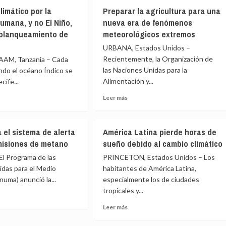
El
limático por la
Preparar la agricultura para una
Niño
aza
llega
humana, y no El Niño,
nueva era de fenómenos
con
 blanqueamiento de
meteorológicos extremos
fuerza
URBANA, Estados Unidos –
jadores
entre
Recientemente, la Organización de
agosto
AM, Tanzania – Cada
ica
y
las Naciones Unidas para la
ndo el océano Índico se
a
octubre
Alimentación y...
ecife...
Leer
Leer más
más
sobre
e
Preparar
 el sistema de alerta
América Latina pierde horas de
la
io
misiones de metano
sueño debido al cambio climático
agricultura
tico
para
l Programa de las
PRINCETON, Estados Unidos – Los
una
idas para el Medio
habitantes de América Latina,
nueva
idad
uma) anunció la...
especialmente los de ciudades
era
na,
tropicales y...
de
fenómenos
Leer
Leer más
meteorológicos
e
más
extremos
sobre