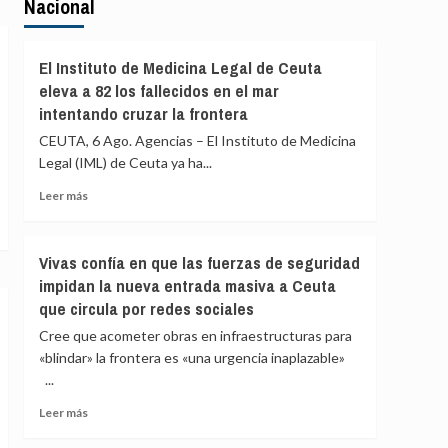
Nacional
El Instituto de Medicina Legal de Ceuta
eleva a 82 los fallecidos en el mar
intentando cruzar la frontera
CEUTA, 6 Ago. Agencias – El Instituto de Medicina
Legal (IML) de Ceuta ya ha...
Leer
Leer más
más
sobre
El
Vivas confía en que las fuerzas de seguridad
Instituto
impidan la nueva entrada masiva a Ceuta
de
que circula por redes sociales
Medicina
Legal
Cree que acometer obras en infraestructuras para
de
«blindar» la frontera es «una urgencia inaplazable»
Ceuta
...
eleva
a
Leer
Leer más
82
más
los
sobre