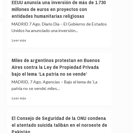
Gobierno
EEUU anuncia una inversión de más de 1.730
menores
le
millones de euros en proyectos con
migrantes
«consta»
entidades humanitarias religiosas
de
el
Ceuta
llamamiento
MADRID 7 Ago. Diario Dia – El Gobierno de Estados
por
Unidos ha anunciado una inversión...
redes
Leer
a
Leer más
más
una
sobre
nueva
EEUU
entrada
Miles de argentinos protestan en Buenos
anuncia
masiva
Aires contra la Ley de Propiedad Privada
una
el
bajo el lema ‘La patria no se vende’
inversión
15
de
de
MADRID, 7 Ago. Agencias – Bajo el lema de ‘La
más
agosto
patria no se vende’, miles...
de
1.730
Leer
Leer más
millones
más
de
sobre
euros
Miles
El Consejo de Seguridad de la ONU condena
en
de
el atentado suicida talibán en el noroeste de
proyectos
argentinos
con
Pakistán
protestan