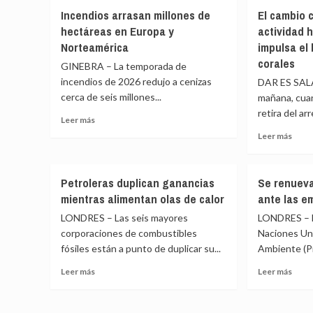
es
nueva
Incendios arrasan millones de
El cambio c
una
variedad
amen
hectáreas en Europa y
actividad 
de
para
garbanzo
Norteamérica
impulsa el
los
impulsa
corales
GINEBRA – La temporada de
traba
la
incendios de 2026 redujo a cenizas
en
DAR ES SALA
resiliencia
Amér
cerca de seis millones...
climática
mañana, cua
Latin
en
retira del arr
Leer
Leer más
África
más
Leer
Leer más
sobre
más
Incendios
sobr
arrasan
El
Petroleras duplican ganancias
Se renueva
millones
camb
mientras alimentan olas de calor
ante las e
de
climá
hectáreas
por
LONDRES – Las seis mayores
LONDRES – E
en
la
corporaciones de combustibles
Naciones Un
Europa
activ
fósiles están a punto de duplicar su...
Ambiente (Pn
y
huma
Norteamérica
y
Leer
Leer
Leer más
Leer más
no
más
más
El
sobre
sobr
Niño,
Petroleras
Se