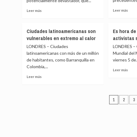
precedentes 
potencialmente devastador, que...
para
la
22
comu
Leer
Leer
Leer más
Leer más
países
de
más
más
vulnerables
Cede
sobr
sobre
ante
en
Se
El
Ciudades latinoamericanas son
Es hora de
El
Hond
agot
Niño
Niño
vulnerables en extremo al calor
activistas 
el
y
marg
la
LONDRES – Ciudades
LONDRES – C
para
crisis
latinoamericanas con más de un millón
Mundial del
limita
del
de habitantes, como Barranquilla en
viernes 5 de.
el
combustible
Colombia,...
cale
presionan
Leer
Leer más
globa
a
más
Leer
Leer más
pescadores
sobr
más
del
Es
sobre
Pacífico
hora
Ciudades
Pagina
de
latinoamericanas
1
2
3
prot
son
de
a
vulnerables
los
entrad
en
activ
extremo
sobr
al
el
calor