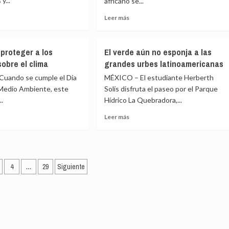
y...
africano se...
en
nidad
América
Leer
Leer más
Latina
más
ño
e
sobre
La
 proteger a los
El verde aún no esponja a las
uras
a
violencia,
sobre el clima
grandes urbes latinoamericanas
el
en
clima
uando se cumple el Día
MÉXICO – El estudiante Herberth
extremo
 Medio Ambiente, este
Solís disfruta el paseo por el Parque
r
y
..
Hídrico La Quebradora,...
el
ntamiento
hambre
Leer
Leer más
l
llevan
más
al
e
sobre
Sahel
El
al
verde
ción
borde
aún
4
…
29
Siguiente
del
eger
no
colapso
esponja
a
as
istas
las
e
grandes
urbes