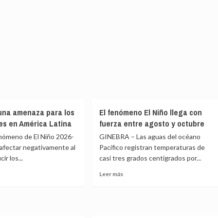
 una amenaza para los
El fenómeno El Niño llega con
es en América Latina
fuerza entre agosto y octubre
enómeno de El Niño 2026-
GINEBRA – Las aguas del océano
afectar negativamente al
Pacífico registran temperaturas de
ir los...
casi tres grados centígrados por...
Leer
Leer más
más
e
sobre
El
fenómeno