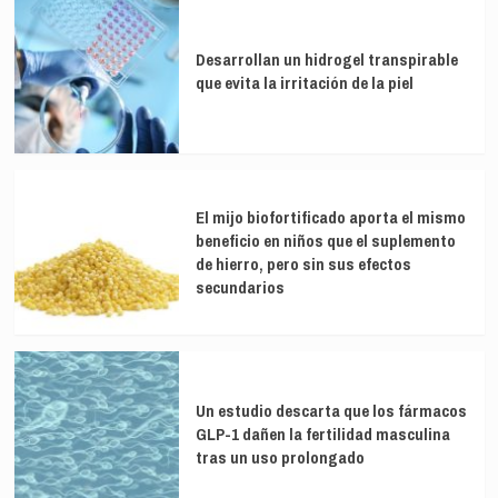
mochila
contra
la
Desarrollan un hidrogel transpirable
violencia
que evita la irritación de la piel
de
género
El mijo biofortificado aporta el mismo
beneficio en niños que el suplemento
de hierro, pero sin sus efectos
secundarios
Un estudio descarta que los fármacos
GLP-1 dañen la fertilidad masculina
tras un uso prolongado