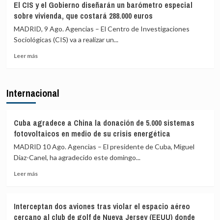
El CIS y el Gobierno diseñarán un barómetro especial
pide
hechos
sobre vivienda, que costará 288.000 euros
activar
de
el
Ceuta
MADRID, 9 Ago. Agencias – El Centro de Investigaciones
artículo
y
Sociológicas (CIS) va a realizar un...
102
critica
Leer
para
la
Leer más
más
investigar
complicidad
sobre
a
de
El
Sánchez
la
Internacional
CIS
por
UE
y
«traición»
el
tras
Gobierno
la
Cuba agradece a China la donación de 5.000 sistemas
diseñarán
crisis
fotovoltaicos en medio de su crisis energética
un
migratoria
MADRID 10 Ago. Agencias – El presidente de Cuba, Miguel
barómetro
de
Díaz-Canel, ha agradecido este domingo...
especial
Ceuta
sobre
Leer
Leer más
vivienda,
más
que
sobre
costará
Cuba
288.000
Interceptan dos aviones tras violar el espacio aéreo
agradece
euros
cercano al club de golf de Nueva Jersey (EEUU) donde
a