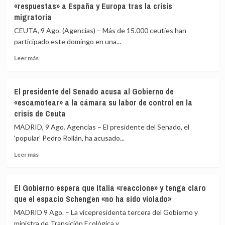
«respuestas» a España y Europa tras la crisis
migratoria
CEUTA, 9 Ago. (Agencias) – Más de 15.000 ceutíes han
participado este domingo en una...
Leer
Leer más
más
sobre
Más
El presidente del Senado acusa al Gobierno de
de
«escamotear» a la cámara su labor de control en la
15.000
crisis de Ceuta
ceutíes
se
MADRID, 9 Ago. Agencias – El presidente del Senado, el
concentran
‘popular’ Pedro Rollán, ha acusado...
para
pedir
Leer
Leer más
«respuestas»
más
a
sobre
España
El
El Gobierno espera que Italia «reaccione» y tenga claro
y
presidente
que el espacio Schengen «no ha sido violado»
Europa
del
tras
Senado
MADRID 9 Ago. – La vicepresidenta tercera del Gobierno y
la
acusa
ministra de Transición Ecológica y...