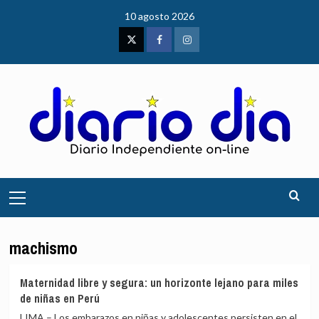
Saltar
10 agosto 2026
al
contenido
Twitter
Facebook
Instagram
Menú
principal
machismo
Maternidad libre y segura: un horizonte lejano para miles
de niñas en Perú
LIMA – Los embarazos en niñas y adolescentes persisten en el