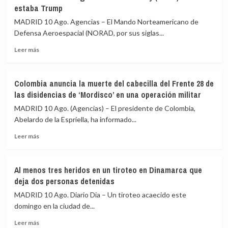
estaba Trump
China
la
MADRID 10 Ago. Agencias – El Mando Norteamericano de
donación
Defensa Aeroespacial (NORAD, por sus siglas...
de
5.000
Leer
Leer más
sistemas
más
fotovoltaicos
sobre
en
Interceptan
Colombia anuncia la muerte del cabecilla del Frente 28 de
medio
dos
las disidencias de ‘Mordisco’ en una operación militar
de
aviones
su
tras
MADRID 10 Ago. (Agencias) – El presidente de Colombia,
crisis
violar
Abelardo de la Espriella, ha informado...
energética
el
Leer
espacio
Leer más
más
aéreo
sobre
cercano
Colombia
al
Al menos tres heridos en un tiroteo en Dinamarca que
anuncia
club
deja dos personas detenidas
la
de
muerte
golf
MADRID 10 Ago. Diario Dia – Un tiroteo acaecido este
del
de
domingo en la ciudad de...
cabecilla
Nueva
Leer
del
Jersey
Leer más