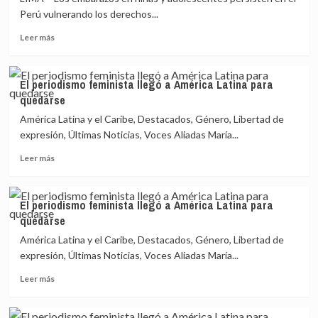
Perú vulnerando los derechos...
Leer
Leer más
más
sobre
Maternidad
El periodismo feminista llegó a América Latina para
libre
quedarse
y
segura:
América Latina y el Caribe, Destacados, Género, Libertad de
un
expresión, Últimas Noticias, Voces Aliadas María...
horizonte
Leer
lejano
Leer más
más
para
sobre
miles
El
de
El periodismo feminista llegó a América Latina para
periodismo
niñas
quedarse
feminista
en
llegó
Perú
América Latina y el Caribe, Destacados, Género, Libertad de
a
expresión, Últimas Noticias, Voces Aliadas María...
América
Leer
Latina
Leer más
más
para
sobre
quedarse
El