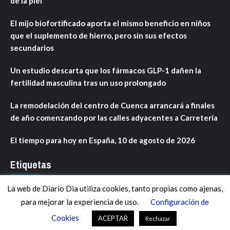
de la piel
El mijo biofortificado aporta el mismo beneficio en niños
que el suplemento de hierro, pero sin sus efectos
secundarios
Un estudio descarta que los fármacos GLP-1 dañen la
fertilidad masculina tras un uso prolongado
La remodelación del centro de Cuenca arrancará a finales
de año comenzando por las calles adyacentes a Carretería
El tiempo para hoy en España, 10 de agosto de 2026
Etiquetas
La web de Diario Dia utiliza cookies, tanto propias como ajenas,
ANDALUCÍA
ARAGÓN
ASTURIAS
C. VALENCIANA
para mejorar la experiencia de uso.
Configuración de
CASTILLA-LA MANCHA
CASTILLA Y LEÓN
CATALUNYA
Cookies
ACEPTAR
Rechazar