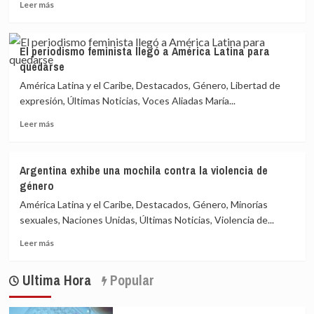
Leer
Latina
Leer más
más
para
sobre
quedarse
El
El periodismo feminista llegó a América Latina para
periodismo
quedarse
feminista
llegó
América Latina y el Caribe, Destacados, Género, Libertad de
a
expresión, Últimas Noticias, Voces Aliadas María...
América
Leer
Latina
Leer más
más
para
sobre
quedarse
El
Argentina exhibe una mochila contra la violencia de
periodismo
género
feminista
llegó
América Latina y el Caribe, Destacados, Género, Minorías
a
sexuales, Naciones Unidas, Últimas Noticias, Violencia de...
América
Leer
Latina
Leer más
más
para
sobre
quedarse
Ultima Hora
Popular
Argentina
exhibe
una