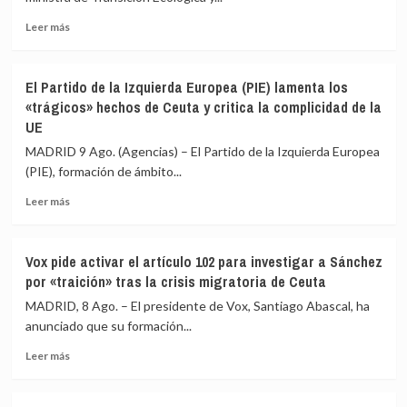
crisis
al
migratoria
Leer
Gobierno
Leer más
más
de
sobre
«escamotear»
El
a
El Partido de la Izquierda Europea (PIE) lamenta los
Gobierno
la
«trágicos» hechos de Ceuta y critica la complicidad de la
espera
cámara
UE
que
su
Italia
labor
MADRID 9 Ago. (Agencias) – El Partido de la Izquierda Europea
«reaccione»
de
(PIE), formación de ámbito...
y
control
tenga
en
Leer
Leer más
claro
la
más
que
crisis
sobre
el
de
El
Vox pide activar el artículo 102 para investigar a Sánchez
espacio
Ceuta
Partido
por «traición» tras la crisis migratoria de Ceuta
Schengen
de
«no
la
MADRID, 8 Ago. – El presidente de Vox, Santiago Abascal, ha
ha
Izquierda
anunciado que su formación...
sido
Europea
violado»
Leer
(PIE)
Leer más
más
lamenta
sobre
los
Vox
«trágicos»