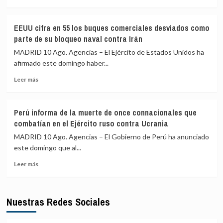
más
Frente
(EEUU)
sobre
28
donde
Al
de
estaba
EEUU cifra en 55 los buques comerciales desviados como
menos
las
Trump
parte de su bloqueo naval contra Irán
tres
disidencias
heridos
de
MADRID 10 Ago. Agencias – El Ejército de Estados Unidos ha
en
‘Mordisco’
afirmado este domingo haber...
un
en
Leer
tiroteo
una
Leer más
más
en
operación
sobre
Dinamarca
militar
EEUU
que
Perú informa de la muerte de once connacionales que
cifra
deja
combatían en el Ejército ruso contra Ucrania
en
dos
55
personas
MADRID 10 Ago. Agencias – El Gobierno de Perú ha anunciado
los
detenidas
este domingo que al...
buques
Leer
comerciales
Leer más
más
desviados
sobre
como
Perú
parte
Nuestras Redes Sociales
informa
de
de
su
la
bloqueo