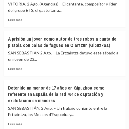
tendido
tras
VITORIA, 2 Ago. (Agencias) – El cantante, compositor y líder
submarino
contabilizarse
del grupo ETS, el gasteitarra...
de
2.774
la
ventas
Leer
Leer más
interconexión
más
eléctrica
sobre
entre
Etxezarreta
A prisión un joven como autor de tres robos a punta de
Bizkaia
(ETS),
pistola con balas de fogueo en Oiartzun (Gipuzkoa)
y
pregonero
Francia
de
SAN SEBASTIÁN 2 Ago. – La Ertzaintza detuvo este sábado a
la
un joven de 23...
Blanca,
Leer
llama
Leer más
más
a
sobre
utilizar
A
el
Detenido un menor de 17 años en Gipuzkoa como
prisión
euskera
referente en España de la red 764 de captación y
un
para
explotación de menores
joven
conservarlo:
como
«Nuestra
SAN SEBASTIÁN, 2 Ago. – Un trabajo conjunto entre la
autor
lengua
Ertzaintza, los Mossos d’Esquadra y...
de
no
tres
se
Leer
Leer más
robos
rinde»
más