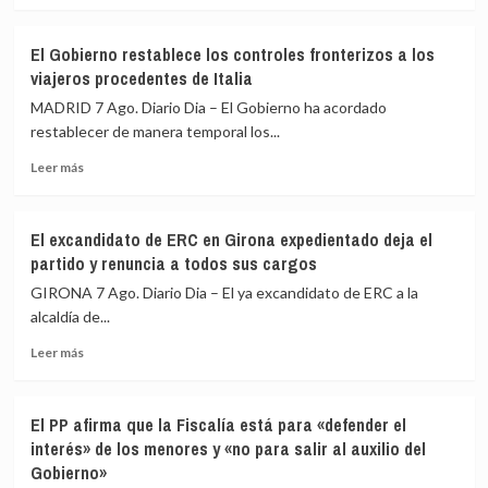
la
sobre
relación
El
de
El Gobierno restablece los controles fronterizos a los
Gobierno
«fraternidad»
viajeros procedentes de Italia
de
de
España
España
MADRID 7 Ago. Diario Dia – El Gobierno ha acordado
restablece
y
restablecer de manera temporal los...
los
Colombia
Leer
controles
Leer más
más
fronterizos
sobre
a
El
los
El excandidato de ERC en Girona expedientado deja el
Gobierno
viajeros
partido y renuncia a todos sus cargos
restablece
procedentes
los
de
GIRONA 7 Ago. Diario Dia – El ya excandidato de ERC a la
controles
Italia
alcaldía de...
fronterizos
Leer
a
Leer más
más
los
sobre
viajeros
El
procedentes
El PP afirma que la Fiscalía está para «defender el
excandidato
de
interés» de los menores y «no para salir al auxilio del
de
Italia
Gobierno»
ERC