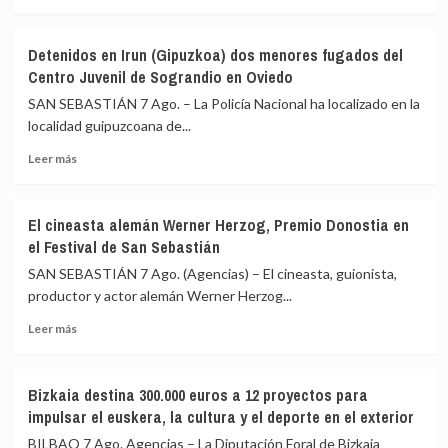
del
Hepatitis
más
polideportivo
C
sobre
municipal
o
AM-
Detenidos en Irun (Gipuzkoa) dos menores fugados del
ITS
Gobierno
Centro Juvenil de Sograndio en Oviedo
Vasco
impulsa
SAN SEBASTIÁN 7 Ago. – La Policía Nacional ha localizado en la
una
localidad guipuzcoana de...
encuesta
Leer
al
Leer más
más
sector
sobre
ganadero
Detenidos
conocer
El cineasta alemán Werner Herzog, Premio Donostia en
en
sus
el Festival de San Sebastián
Irun
necesidades
(Gipuzkoa)
para
SAN SEBASTIÁN 7 Ago. (Agencias) – El cineasta, guionista,
dos
comprar
productor y actor alemán Werner Herzog...
menores
forraje
Leer
fugados
de
Leer más
más
del
forma
sobre
Centro
conjunta
El
Juvenil
Bizkaia destina 300.000 euros a 12 proyectos para
cineasta
de
impulsar el euskera, la cultura y el deporte en el exterior
alemán
Sograndio
Werner
en
BILBAO 7 Ago. Agencias – La Diputación Foral de Bizkaia