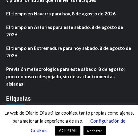
El tiempo en Navarra para hoy, 8 de agosto de 2026
El tiempo en Asturias para este sábado, 8 de agosto de
2026
El tiempo en Extremadura para hoy sábado, 8 de agosto de
2026
Previsión meteorológica para este sábado, 8 de agosto:
poco nuboso o despejado, sin descartar tormentas
aisladas
Etiquetas
La web de Diario Dia utiliza cookies, tanto propias como ajenas,
ANDALUCÍA
ARAGÓN
ASTURIAS
C. VALENCIANA
para mejorar la experiencia de uso.
Configuración de
CASTILLA-LA MANCHA
CASTILLA Y LEÓN
CATALUNYA
Cookies
ACEPTAR
Rechazar