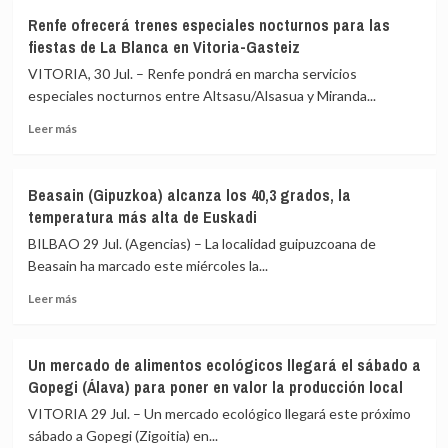
la
Gipuzkoa
Renfe ofrecerá trenes especiales nocturnos para las
redacción
convoca
fiestas de La Blanca en Vitoria-Gasteiz
del
una
nuevo
nueva
VITORIA, 30 Jul. – Renfe pondrá en marcha servicios
PGOU
edición
especiales nocturnos entre Altsasu/Alsasua y Miranda...
de
Leer
la
Leer más
más
Beca
sobre
Raúl
Renfe
Guerra
Beasain (Gipuzkoa) alcanza los 40,3 grados, la
ofrecerá
Garrido
temperatura más alta de Euskadi
trenes
para
especiales
apoyar
BILBAO 29 Jul. (Agencias) – La localidad guipuzcoana de
nocturnos
la
Beasain ha marcado este miércoles la...
para
creación
Leer
las
de
Leer más
más
fiestas
nuevas
sobre
de
obras
Beasain
La
literarias
Un mercado de alimentos ecológicos llegará el sábado a
(Gipuzkoa)
Blanca
Gopegi (Álava) para poner en valor la producción local
alcanza
en
los
Vitoria-
VITORIA 29 Jul. – Un mercado ecológico llegará este próximo
40,3
Gasteiz
sábado a Gopegi (Zigoitia) en...
grados,