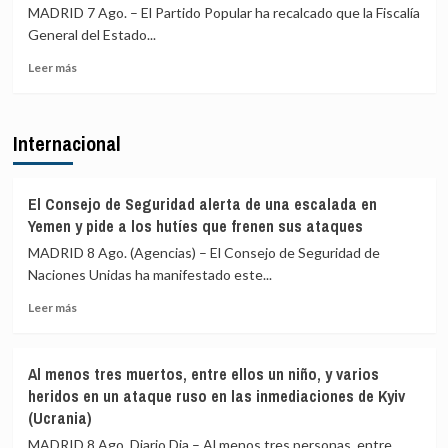
en
MADRID 7 Ago. – El Partido Popular ha recalcado que la Fiscalía
Girona
General del Estado...
expedientado
deja
Leer
Leer más
el
más
partido
sobre
y
El
Internacional
renuncia
PP
a
afirma
todos
que
sus
la
El Consejo de Seguridad alerta de una escalada en
cargos
Fiscalía
Yemen y pide a los hutíes que frenen sus ataques
está
MADRID 8 Ago. (Agencias) – El Consejo de Seguridad de
para
Naciones Unidas ha manifestado este...
«defender
el
Leer
Leer más
interés»
más
de
sobre
los
El
menores
Al menos tres muertos, entre ellos un niño, y varios
Consejo
y
heridos en un ataque ruso en las inmediaciones de Kyiv
de
«no
(Ucrania)
Seguridad
para
alerta
MADRID 8 Ago. Diario Dia – Al menos tres personas, entre
salir