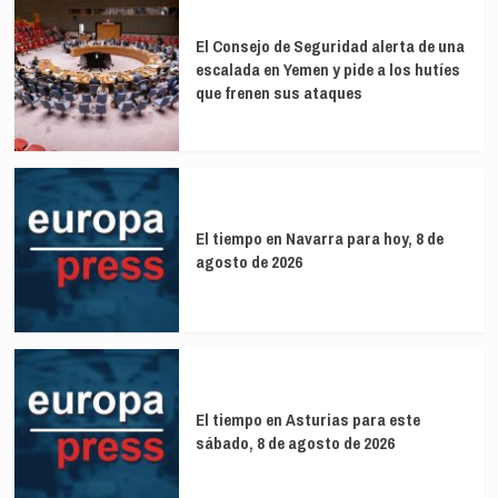
Álava
delitos
reparten
El Consejo de Seguridad alerta de una
gafas
escalada en Yemen y pide a los hutíes
homologadas
que frenen sus ataques
para
ver
el
eclipse
de
sol
El tiempo en Navarra para hoy, 8 de
agosto de 2026
El tiempo en Asturias para este
sábado, 8 de agosto de 2026