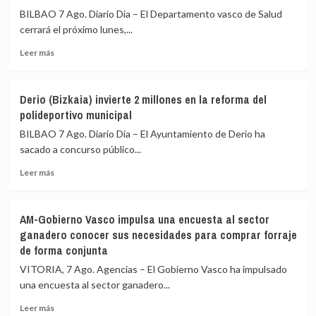
BILBAO 7 Ago. Diario Dia – El Departamento vasco de Salud
cerrará el próximo lunes,...
Leer
Leer más
más
sobre
Concluyen
Derio (Bizkaia) invierte 2 millones en la reforma del
el
polideportivo municipal
próximo
lunes
BILBAO 7 Ago. Diario Dia – El Ayuntamiento de Derio ha
las
sacado a concurso público...
ayudas
Leer
a
Leer más
más
entidades
sobre
sin
Derio
ánimo
AM-Gobierno Vasco impulsa una encuesta al sector
(Bizkaia)
de
ganadero conocer sus necesidades para comprar forraje
invierte
lucro
de forma conjunta
2
que
millones
trabajan
VITORIA, 7 Ago. Agencias – El Gobierno Vasco ha impulsado
en
en
una encuesta al sector ganadero...
la
prevenir
reforma
VIH,
Leer
Leer más