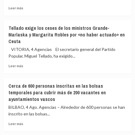
vascos
Leer
tras
Leer más
más
perder
sobre
5
La
hm3
Tellado exige los ceses de los ministros Grande-
producción
de
Marlaska y Margarita Robles por «no haber actuado» en
ecológica
agua
Ceuta
del
en
Pimiento
la
VITORIA, 4 Agencias El secretario general del Partido
de
última
Popular, Miguel Tellado, ha exigido...
Gernika
semana
se
Leer
Leer más
incorpora
más
a
sobre
la
Tellado
Cerca de 600 personas inscritas en las bolsas
Indicación
exige
temporales para cubrir más de 200 vacantes en
Geográfica
los
ayuntamientos vascos
Protegida
ceses
de
BILBAO, 4 Ago. Agencias – Alrededor de 600 personas se han
los
inscrito en las bolsas...
ministros
Grande-
Leer
Leer más
Marlaska
más
y
sobre