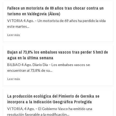
une
Más
Fallece un motorista de 69 años tras chocar contra un
Cruces
de
turismo en Valdegovía (Álava)
con
un
Barakaldo
millón
VITORIA 4 Ago. – Un motorista de 69 años ha perdido la vida
sobre
de
este martes...
la
personas
N-
Leer
eligen
Leer más
634
más
las
sobre
playas
Fallece
de
Bajan al 73,8% los embalses vascos tras perder 5 hm3 de
un
Bizkaia
agua en la última semana
motorista
en
de
la
BILBAO 4 Ago. Diario Dia – Los embalses vascos se
69
primera
encuentran al 73,8% de su...
años
mitad
Leer
tras
de
Leer más
más
chocar
temporada,
sobre
contra
un
Bajan
un
1,4%
La producción ecológica del Pimiento de Gernika se
al
turismo
más
incorpora a la Indicación Geográfica Protegida
73,8%
en
que
los
Valdegovía
en
VITORIA, 4 Ago. – El Gobierno Vasco ha emitido una
embalses
(Álava)
2025
resolución favorable a la modificación...