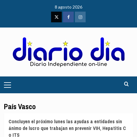
Saltar
8 agosto 2026
al
contenido
Twitter
Facebook
Instagram
Menú
principal
País Vasco
Concluyen el próximo lunes las ayudas a entidades sin
ánimo de lucro que trabajan en prevenir VIH, Hepatitis C
o ITS