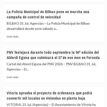
a
sobre
punta
Detenido
La Policía Municipal de Bilbao pone en marcha una
de
un
campaña de control de velocidad
pistola
menor
con
de
BILBAO 31 Jul. Agencias – La Policía Municipal de Bilbao
balas
17
desarrollará desde este sábado y...
de
años
fogueo
Leer
en
Leer más
en
más
Gipuzkoa
Oiartzun
sobre
como
(Gipuzkoa)
La
referente
PNV festejará durante todo septiembre la 50ª edición del
Policía
en
Alderdi Eguna que culminará el 27 de ese mes en Foronda
Municipal
España
de
de
Cartel del Aberri Eguna del PNV 2026 – PNV BILBAO 31 Jul.
Bilbao
la
Agencias – El...
pone
red
Leer
en
764
Leer más
más
marcha
de
sobre
una
captación
PNV
campaña
y
Vitoria aprueba el proyecto de ordenanza que podrá
festejará
de
explotación
convertir mil locales en viviendas en planta baja
durante
control
de
todo
de
menores
VITORIA, 31 Jul. (Agencias) – El Ayuntamiento de Vitoria ha