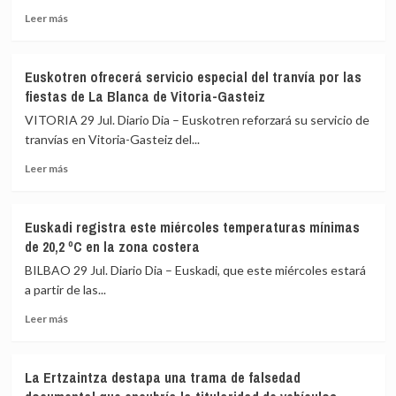
Leer
la
Leer más
más
temperatura
sobre
más
Un
alta
Euskotren ofrecerá servicio especial del tranvía por las
mercado
de
fiestas de La Blanca de Vitoria-Gasteiz
de
Euskadi
alimentos
VITORIA 29 Jul. Diario Dia – Euskotren reforzará su servicio de
ecológicos
tranvías en Vitoria-Gasteiz del...
llegará
Leer
el
Leer más
más
sábado
sobre
a
Euskotren
Gopegi
Euskadi registra este miércoles temperaturas mínimas
ofrecerá
(Álava)
de 20,2 ºC en la zona costera
servicio
para
especial
poner
BILBAO 29 Jul. Diario Dia – Euskadi, que este miércoles estará
del
en
a partir de las...
tranvía
valor
Leer
por
la
Leer más
más
las
producción
sobre
fiestas
local
Euskadi
de
La Ertzaintza destapa una trama de falsedad
registra
La