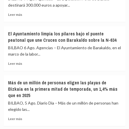
Herzog,
Oviedo
destinará 300.000 euros a apoyar...
Premio
Leer
Donostia
Leer más
más
en
sobre
el
Bizkaia
Festival
El Ayuntamiento limpia los pilares bajo el puente
destina
de
peatonal que une Cruces con Barakaldo sobre la N-634
300.000
San
euros
Sebastián
BILBAO 6 Ago. Agencias – El Ayuntamiento de Barakaldo, en el
a
marco de la labor...
12
Leer
proyectos
Leer más
más
para
sobre
impulsar
El
el
Más de un millón de personas eligen las playas de
Ayuntamiento
euskera,
Bizkaia en la primera mitad de temporada, un 1,4% más
limpia
la
que en 2025
los
cultura
pilares
y
BILBAO, 5 Ago. Diario Dia – Más de un millón de personas han
bajo
el
elegido las...
el
deporte
puente
en
Leer
Leer más
peatonal
el
más
que
exterior
sobre