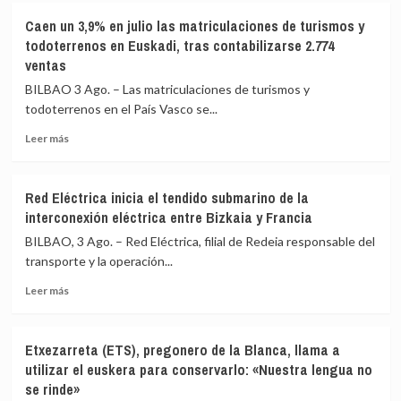
Margarita
Cerca
Caen un 3,9% en julio las matriculaciones de turismos y
Robles
de
todoterrenos en Euskadi, tras contabilizarse 2.774
por
600
ventas
«no
personas
haber
inscritas
BILBAO 3 Ago. – Las matriculaciones de turismos y
actuado»
en
todoterrenos en el País Vasco se...
en
las
Ceuta
bolsas
Leer
Leer más
temporales
más
para
sobre
cubrir
Caen
Red Eléctrica inicia el tendido submarino de la
más
un
interconexión eléctrica entre Bizkaia y Francia
de
3,9%
200
en
BILBAO, 3 Ago. – Red Eléctrica, filial de Redeia responsable del
vacantes
julio
transporte y la operación...
en
las
ayuntamientos
Leer
matriculaciones
Leer más
vascos
más
de
sobre
turismos
Red
y
Etxezarreta (ETS), pregonero de la Blanca, llama a
Eléctrica
todoterrenos
utilizar el euskera para conservarlo: «Nuestra lengua no
inicia
en
se rinde»
el
Euskadi,