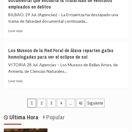
documental que encubría la titularidad de vehículos
este
Blanca
empleados en delitos
miércoles
de
temperaturas
Vitoria-
BILBAO, 29 Jul. (Agencias) – La Ertzaintza ha destapado una
mínimas
Gasteiz
trama de falsedad documental continuada...
de
20,2
Leer
Leer más
ºC
más
en
sobre
la
La
Los Museos de la Red Foral de Álava reparten gafas
zona
Ertzaintza
homologadas para ver el eclipse de sol
costera
destapa
una
VITORIA 28 Jul. Agencias – Los Museos de Bellas Artes, de
trama
Armería, de Ciencias Naturales...
de
Leer
falsedad
Leer más
más
documental
sobre
que
Los
encubría
Paginación
Museos
la
1
2
3
4
…
43
Siguiente
de
titularidad
de
la
de
Ultima Hora
Popular
entradas
Red
vehículos
Foral
empleados
de
en