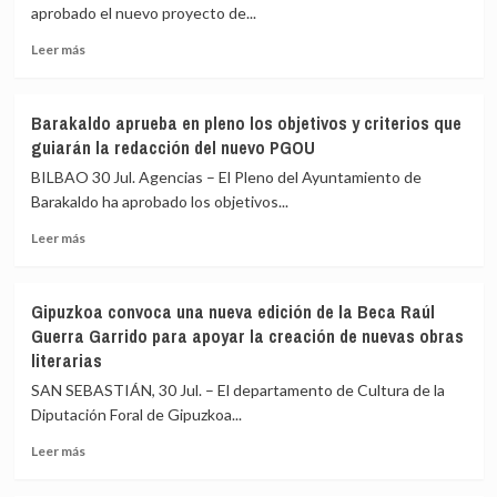
septiembre
velocidad
aprobado el nuevo proyecto de...
la
Leer
50ª
Leer más
más
edición
sobre
del
Vitoria
Alderdi
Barakaldo aprueba en pleno los objetivos y criterios que
aprueba
Eguna
guiarán la redacción del nuevo PGOU
el
que
proyecto
culminará
BILBAO 30 Jul. Agencias – El Pleno del Ayuntamiento de
de
el
Barakaldo ha aprobado los objetivos...
ordenanza
27
Leer
que
de
Leer más
más
podrá
ese
sobre
convertir
mes
Barakaldo
mil
en
Gipuzkoa convoca una nueva edición de la Beca Raúl
aprueba
locales
Foronda
Guerra Garrido para apoyar la creación de nuevas obras
en
en
literarias
pleno
viviendas
los
en
SAN SEBASTIÁN, 30 Jul. – El departamento de Cultura de la
objetivos
planta
Diputación Foral de Gipuzkoa...
y
baja
criterios
Leer
Leer más
que
más
guiarán
sobre