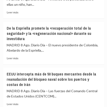
de
al
ellas un niño, han...
una
auxilio
escalada
Leer
Leer más
del
en
más
Gobierno»
Yemen
sobre
y
Al
De la Espriella promete la «recuperación total de la
pide
menos
seguridad» y la «regeneración nacional» durante su
a
tres
investidura
los
muertos,
hutíes
entre
MADRID 8 Ago. Diario Dia – El nuevo presidente de Colombia,
que
ellos
Abelardo de la Espriella,...
frenen
un
sus
niño,
Leer
Leer más
ataques
y
más
varios
sobre
heridos
De
EEUU intercepta más de 50 buques mercantes desde la
en
la
reanudación del bloqueo naval sobre los puertos y
un
Espriella
costas de Irán
ataque
promete
ruso
la
MADRID 8 Ago. Diario Dia – Las fuerzas del Comando Central
en
«recuperación
de Estados Unidos (CENTCOM)...
las
total
inmediaciones
de
Leer
Leer más
de