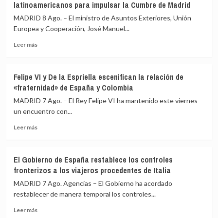
latinoamericanos para impulsar la Cumbre de Madrid
MADRID 8 Ago. – El ministro de Asuntos Exteriores, Unión
Europea y Cooperación, José Manuel...
Leer
Leer más
más
sobre
Albares
Felipe VI y De la Espriella escenifican la relación de
mantiene
«fraternidad» de España y Colombia
reuniones
bilaterales
MADRID 7 Ago. – El Rey Felipe VI ha mantenido este viernes
con
un encuentro con...
homólogos
Leer
latinoamericanos
Leer más
más
para
sobre
impulsar
Felipe
la
El Gobierno de España restablece los controles
VI
Cumbre
fronterizos a los viajeros procedentes de Italia
y
de
De
Madrid
MADRID 7 Ago. Agencias – El Gobierno ha acordado
la
restablecer de manera temporal los controles...
Espriella
Leer
escenifican
Leer más
más