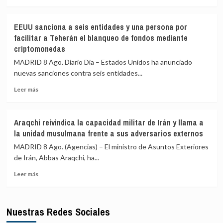
la
más
Kyiv
seguridad»
sobre
(Ucrania)
y
EEUU
EEUU sanciona a seis entidades y una persona por
la
intercepta
facilitar a Teherán el blanqueo de fondos mediante
«regeneración
más
criptomonedas
nacional»
de
durante
50
MADRID 8 Ago. Diario Dia – Estados Unidos ha anunciado
su
buques
nuevas sanciones contra seis entidades...
investidura
mercantes
desde
Leer
Leer más
la
más
reanudación
sobre
del
EEUU
Araqchi reivindica la capacidad militar de Irán y llama a
bloqueo
sanciona
la unidad musulmana frente a sus adversarios externos
naval
a
sobre
seis
MADRID 8 Ago. (Agencias) – El ministro de Asuntos Exteriores
los
entidades
de Irán, Abbas Araqchi, ha...
puertos
y
y
Leer
una
Leer más
costas
más
persona
de
sobre
por
Irán
Araqchi
facilitar
Nuestras Redes Sociales
reivindica
a
la
Teherán