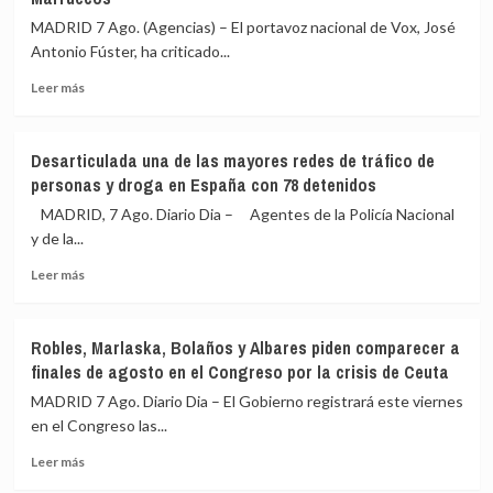
próxima
con
MADRID 7 Ago. (Agencias) – El portavoz nacional de Vox, José
semana
el
Antonio Fúster, ha criticado...
al
Gobierno:
Senado
«Normalidad
Leer
Leer más
a
absoluta»
más
Marlaska
sobre
y
Vox
Desarticulada una de las mayores redes de tráfico de
Robles
critica
personas y droga en España con 78 detenidos
por
el
la
«lloriqueo
MADRID, 7 Ago. Diario Dia – Agentes de la Policía Nacional
crisis
permanente»
y de la...
migratoria
de
de
Leer
Vivas,
Leer más
Ceuta
más
a
sobre
quien
Desarticulada
exige
Robles, Marlaska, Bolaños y Albares piden comparecer a
una
dimitir,
finales de agosto en el Congreso por la crisis de Ceuta
de
y
las
pide
MADRID 7 Ago. Diario Dia – El Gobierno registrará este viernes
mayores
que
en el Congreso las...
redes
los
Leer
de
menores
Leer más
más
tráfico
sean