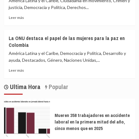
América Latina y el Caribe, Ciudadanía en movimiento, Crimen y
la
justicia, Democracia y Política, Derechos...
Amazonia
Leer
colombiana
Leer más
más
promueve
sobre
la
Un
paz
La ONU destaca el papel de las mujeres para la paz en
refugio
Colombia
de
la
América Latina y el Caribe, Democracia y Política, Desarrollo y
violencia
ayuda, Destacados, Género, Naciones Unidas,...
en
Leer
un
Leer más
más
rincón
sobre
olvidado
Ultima Hora
Popular
La
de
ONU
Colombia
destaca
el
papel
Mueren 358 trabajadores en accidente
de
laboral en la primera mitad del año,
las
cinco menos que en 2025
mujeres
para