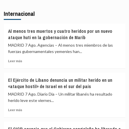
sobre
de
devueltos
Robles,
personas
a
Internacional
Marlaska,
y
Marruecos
Bolaños
droga
y
en
Albares
España
Al menos tres muertos y cuatro heridos por un nuevo
piden
con
ataque hutí en la gobernación de Marib
comparecer
78
MADRID 7 Ago. Agencias – Al menos tres miembros de las
a
detenidos
fuerzas gubernamentales yemeníes han...
finales
de
Leer
Leer más
agosto
más
en
sobre
el
Al
Congreso
El Ejército de Líbano denuncia un militar herido en un
menos
por
«ataque hostil» de Israel en el sur del país
tres
la
muertos
MADRID 7 Ago. Diario Dia – Un militar libanés ha resultado
crisis
y
herido leve este viernes...
de
cuatro
Ceuta
Leer
heridos
Leer más
más
por
sobre
un
El
nuevo