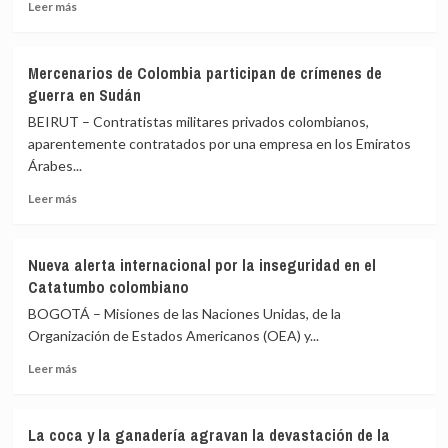
Leer
pacientes
Leer más
más
de
sobre
lepra
Colombia
Mercenarios de Colombia participan de crímenes de
forzada
guerra en Sudán
a
elegir
BEIRUT – Contratistas militares privados colombianos,
entre
aparentemente contratados por una empresa en los Emiratos
la
Árabes...
izquierda
y
Leer
Leer más
la
más
extrema
sobre
derecha
Mercenarios
Nueva alerta internacional por la inseguridad en el
de
Catatumbo colombiano
Colombia
participan
BOGOTÁ – Misiones de las Naciones Unidas, de la
de
Organización de Estados Americanos (OEA) y...
crímenes
Leer
de
Leer más
más
guerra
sobre
en
Nueva
Sudán
La coca y la ganadería agravan la devastación de la
alerta