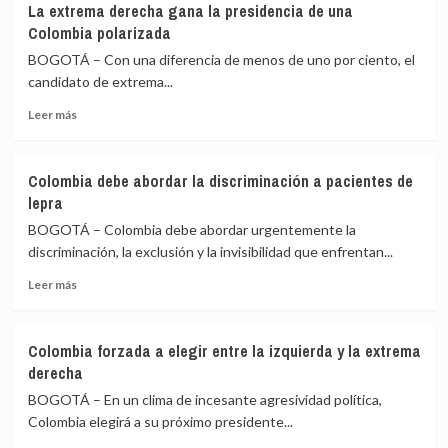
y
La extrema derecha gana la presidencia de una
próximo
de
Argentina
Colombia polarizada
presidente
árboles
de
BOGOTÁ – Con una diferencia de menos de uno por ciento, el
Colombia:
candidato de extrema...
decisivo
Leer
para
Leer más
más
la
sobre
paz,
La
el
Colombia debe abordar la discriminación a pacientes de
extrema
clima
lepra
derecha
y
gana
los
BOGOTÁ – Colombia debe abordar urgentemente la
la
derechos
discriminación, la exclusión y la invisibilidad que enfrentan...
presidencia
humanos
Leer
de
Leer más
más
una
sobre
Colombia
Colombia
polarizada
Colombia forzada a elegir entre la izquierda y la extrema
debe
derecha
abordar
la
BOGOTÁ – En un clima de incesante agresividad política,
discriminación
Colombia elegirá a su próximo presidente...
a