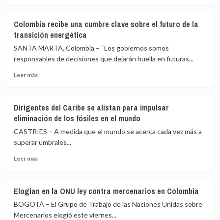
sobre
conferencia
Amenazas
antifósil
Colombia recibe una cumbre clave sobre el futuro de la
empañan
transición energética
la
campaña
SANTA MARTA, Colombia – “Los gobiernos somos
electoral
responsables de decisiones que dejarán huella en futuras...
y
Leer
la
Leer más
más
paz
sobre
en
Colombia
Colombia
Dirigentes del Caribe se alistan para impulsar
recibe
eliminación de los fósiles en el mundo
una
cumbre
CASTRIES – A medida que el mundo se acerca cada vez más a
clave
superar umbrales...
sobre
Leer
el
Leer más
más
futuro
sobre
de
Dirigentes
la
Elogian en la ONU ley contra mercenarios en Colombia
del
transición
BOGOTÁ – El Grupo de Trabajo de las Naciones Unidas sobre
Caribe
energética
se
Mercenarios elogió este viernes...