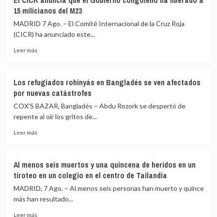
El CICR anuncia que el Gobierno congoleño ha liberado a
Ejército
ataque
15 milicianos del M23
de
hutí
Líbano
en
MADRID 7 Ago. – El Comité Internacional de la Cruz Roja
denuncia
la
(CICR) ha anunciado este...
un
gobernación
Leer
militar
de
Leer más
más
herido
Marib
sobre
en
El
un
Los refugiados rohinyás en Bangladés se ven afectados
CICR
«ataque
por nuevas catástrofes
anuncia
hostil»
que
de
COX’S BAZAR, Bangladés – Abdu Rozork se despertó de
el
Israel
repente al oír los gritos de...
Gobierno
en
Leer
congoleño
el
Leer más
más
ha
sur
sobre
liberado
del
Los
a
país
Al menos seis muertos y una quincena de heridos en un
refugiados
15
tiroteo en un colegio en el centro de Tailandia
rohinyás
milicianos
en
del
MADRID, 7 Ago. – Al menos seis personas han muerto y quince
Bangladés
M23
más han resultado...
se
Leer
ven
Leer más