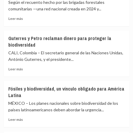
candidaturas
Según el recuento hecho por las brigadas forestales
para
comunitarias —una red nacional creada en 2024 y...
suceder
Leer
a
Leer más
más
Petro
sobre
El
Guterres y Petro reclaman dinero para proteger la
pueblo
biodiversidad
de
Colombia
CALI, Colombia – El secretario general de las Naciones Unidas,
que
António Guterres, y el presidente...
protege
Leer
su
Leer más
más
café
sobre
de
Guterres
los
Fósiles y biodiversidad, un vínculo obligado para América
y
incendios
Latina
Petro
forestales
reclaman
MÉXICO – Los planes nacionales sobre biodiversidad de los
dinero
países latinoamericanos deben abordar la urgencia...
para
Leer
proteger
Leer más
más
la
sobre
biodiversidad