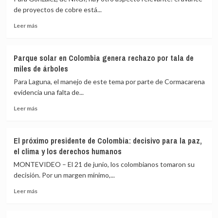
de proyectos de cobre está...
Leer
Leer más
más
sobre
El
Parque solar en Colombia genera rechazo por tala de
mapa
miles de árboles
del
cobre:
Para Laguna, el manejo de este tema por parte de Cormacarena
así
evidencia una falta de...
se
Leer
ve
Leer más
más
la
sobre
demanda
Parque
de
El próximo presidente de Colombia: decisivo para la paz,
solar
este
el clima y los derechos humanos
en
mineral
Colombia
para
MONTEVIDEO – El 21 de junio, los colombianos tomaron su
genera
la
decisión. Por un margen mínimo,...
rechazo
transición
Leer
por
energética
Leer más
más
tala
en
sobre
de
Colombia
El
miles