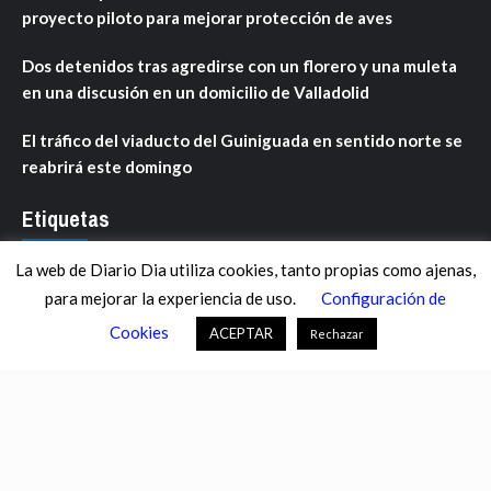
proyecto piloto para mejorar protección de aves
Dos detenidos tras agredirse con un florero y una muleta
en una discusión en un domicilio de Valladolid
El tráfico del viaducto del Guiniguada en sentido norte se
reabrirá este domingo
Etiquetas
La web de Diario Dia utiliza cookies, tanto propias como ajenas,
ANDALUCÍA
ARAGÓN
ASTURIAS
C. VALENCIANA
para mejorar la experiencia de uso.
Configuración de
CASTILLA-LA MANCHA
CASTILLA Y LEÓN
CATALUNYA
Cookies
ACEPTAR
Rechazar
CHANCE
CIENCIA
CULTURA
DEFENSA
DEPORTES
DESCONECTA
DESTACADOS
ECONOMÍA FINANZAS
EDUCACIÓN
ESPAÑA
ESTADOS UNIDOS
EUROPA