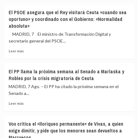
sobre
Junts
El PSOE asegura que el Rey visitará Ceuta «cuando sea
insiste
oportuno» y coordinado con el Gobierno: «Normalidad
en
absoluta»
que
sus
MADRID, 7 El ministro de Transformación Digital y
siete
secretario general del PSOE...
votos
en
Leer
Leer más
el
más
Congreso
sobre
«no
El
El PP llama la próxima semana al Senado a Marlaska y
servirán
PSOE
Robles por la crisis migratoria de Ceuta
para
asegura
llevar
que
MADRID, 7 Ago. – El PP ha citado la próxima semana en el
menores
el
Senado a...
a
Rey
Catalunya»
Leer
visitará
Leer más
más
Ceuta
sobre
«cuando
El
sea
Vox critica el «lloriqueo permanente» de Vivas, a quien
PP
oportuno»
exige dimitir, y pide que los menores sean devueltos a
llama
y
Marruecos
la
coordinado