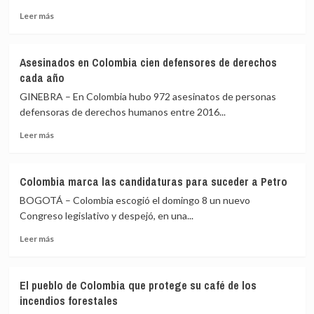
alistan
Leer
Leer más
para
más
impulsar
sobre
eliminación
Elogian
de
Asesinados en Colombia cien defensores de derechos
en
los
cada año
la
fósiles
ONU
GINEBRA – En Colombia hubo 972 asesinatos de personas
en
ley
el
defensoras de derechos humanos entre 2016...
contra
mundo
Leer
mercenarios
Leer más
más
en
sobre
Colombia
Asesinados
Colombia marca las candidaturas para suceder a Petro
en
BOGOTÁ – Colombia escogió el domingo 8 un nuevo
Colombia
cien
Congreso legislativo y despejó, en una...
defensores
Leer
Leer más
de
más
derechos
sobre
cada
Colombia
año
El pueblo de Colombia que protege su café de los
marca
incendios forestales
las