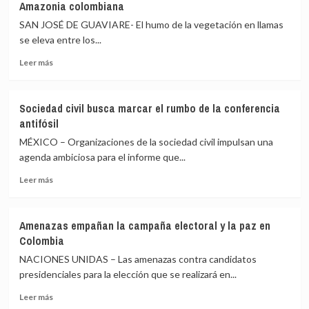
Amazonia colombiana
internacional
por
SAN JOSÉ DE GUAVIARE- El humo de la vegetación en llamas
la
se eleva entre los...
inseguridad
Leer
en
Leer más
más
el
sobre
Catatumbo
La
colombiano
Sociedad civil busca marcar el rumbo de la conferencia
coca
antifósil
y
la
MÉXICO – Organizaciones de la sociedad civil impulsan una
ganadería
agenda ambiciosa para el informe que...
agravan
Leer
la
Leer más
más
devastación
sobre
de
Sociedad
la
Amenazas empañan la campaña electoral y la paz en
civil
Amazonia
Colombia
busca
colombiana
marcar
NACIONES UNIDAS – Las amenazas contra candidatos
el
presidenciales para la elección que se realizará en...
rumbo
Leer
de
Leer más
más
la