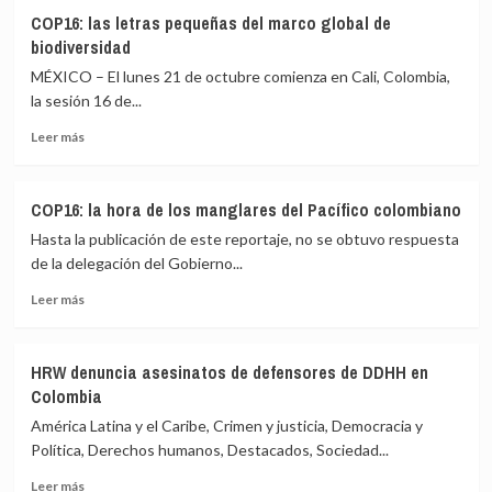
Fósiles
COP16: las letras pequeñas del marco global de
y
biodiversidad
biodiversidad,
un
MÉXICO – El lunes 21 de octubre comienza en Cali, Colombia,
vínculo
la sesión 16 de...
obligado
Leer
para
Leer más
más
América
sobre
Latina
COP16:
COP16: la hora de los manglares del Pacífico colombiano
las
Hasta la publicación de este reportaje, no se obtuvo respuesta
letras
pequeñas
de la delegación del Gobierno...
del
Leer
Leer más
marco
más
global
sobre
de
COP16:
biodiversidad
HRW denuncia asesinatos de defensores de DDHH en
la
Colombia
hora
de
América Latina y el Caribe, Crimen y justicia, Democracia y
los
Política, Derechos humanos, Destacados, Sociedad...
manglares
Leer
del
Leer más