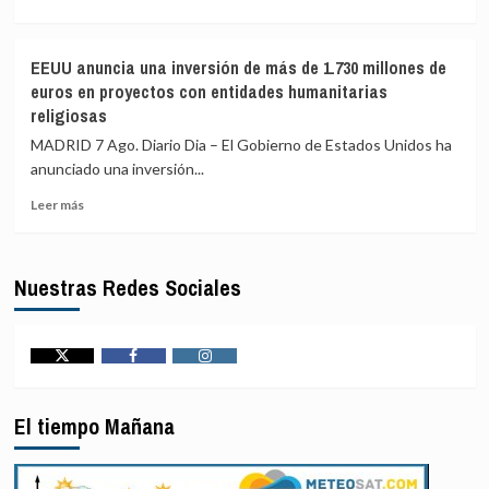
más
afectados
sobre
por
Al
nuevas
EEUU anuncia una inversión de más de 1.730 millones de
menos
catástrofes
euros en proyectos con entidades humanitarias
seis
religiosas
muertos
y
MADRID 7 Ago. Diario Dia – El Gobierno de Estados Unidos ha
una
anunciado una inversión...
quincena
de
Leer
Leer más
heridos
más
en
sobre
un
EEUU
Nuestras Redes Sociales
tiroteo
anuncia
en
una
un
inversión
colegio
de
en
más
Twitter
Facebook
Instagram
el
de
centro
1.730
El tiempo Mañana
de
millones
Tailandia
de
euros