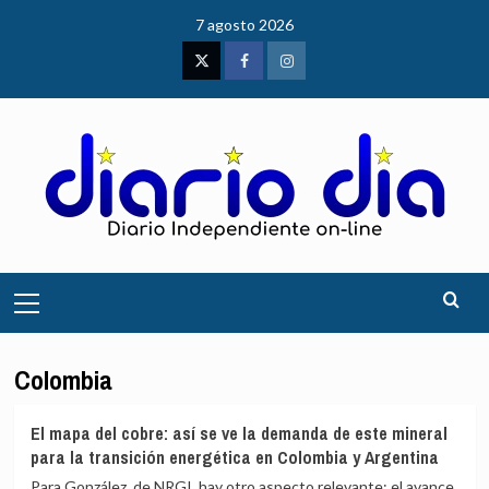
Saltar
7 agosto 2026
al
contenido
Twitter
Facebook
Instagram
Menú
principal
Colombia
El mapa del cobre: así se ve la demanda de este mineral
para la transición energética en Colombia y Argentina
Para González, de NRGI, hay otro aspecto relevante: el avance