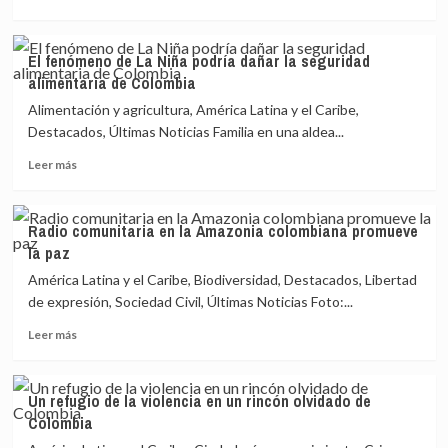
más
Pacífico
sobre
colombiano
HRW
El fenómeno de La Niña podría dañar la seguridad
denuncia
alimentaria de Colombia
asesinatos
de
Alimentación y agricultura, América Latina y el Caribe,
defensores
Destacados, Últimas Noticias Familia en una aldea...
de
Leer
DDHH
Leer más
más
en
sobre
Colombia
El
Radio ​​comunitaria en la Amazonia colombiana promueve
fenómeno
la paz
de
La
América Latina y el Caribe, Biodiversidad, Destacados, Libertad
Niña
de expresión, Sociedad Civil, Últimas Noticias Foto:...
podría
Leer
dañar
Leer más
más
la
sobre
seguridad
Radio
alimentaria
Un refugio de la violencia en un rincón olvidado de
de
Colombia
comunitaria
Colombia
en