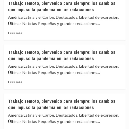
Trabajo remoto, bienvenido para siempre: los cambios
remoto,
pandemia
que impuso la pandemia en las redacciones
bienvenido
en
para
las
América Latina y el Caribe, Destacados, Libertad de expresión,
siempre:
redacciones
Últimas Noticias Pequeñas y grandes redacciones...
los
Leer
cambios
Leer más
más
que
sobre
impuso
Trabajo
la
Trabajo remoto, bienvenido para siempre: los cambios
remoto,
pandemia
que impuso la pandemia en las redacciones
bienvenido
en
para
las
América Latina y el Caribe, Destacados, Libertad de expresión,
siempre:
redacciones
Últimas Noticias Pequeñas y grandes redacciones...
los
Leer
cambios
Leer más
más
que
sobre
impuso
Trabajo
la
Trabajo remoto, bienvenido para siempre: los cambios
remoto,
pandemia
que impuso la pandemia en las redacciones
bienvenido
en
para
las
América Latina y el Caribe, Destacados, Libertad de expresión,
siempre:
redacciones
Últimas Noticias Pequeñas y grandes redacciones...
los