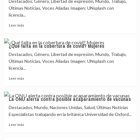
Destacados, Género, Libertad de expresión, Mundo, Trabajo,
en
la
Últimas Noticias, Voces Aliadas Imagen: UNsplash con
cobertura
licencia...
de
Leer
covid?
Leer más
más
Mujeres
sobre
¿Qué
¿Qué falta en la cobertura de covid? Mujeres
falta
Destacados, Género, Libertad de expresión, Mundo, Trabajo,
en
la
Últimas Noticias, Voces Aliadas Imagen: UNsplash con
cobertura
licencia...
de
Leer
covid?
Leer más
más
Mujeres
sobre
¿Qué
La ONU alerta contra posible acaparamiento de vacunas
falta
Destacados, Mundo, Naciones Unidas, Salud, Últimas Noticias
en
la
Especialistas trabajando en la británica Universidad de Oxford...
cobertura
Leer
Leer más
de
más
covid?
sobre
Mujeres