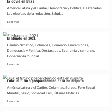
la covid en Brasil
de
reinventar
América Latina y el Caribe, Democracia y Política, Destacados,
las
Las elegidas de la redacción, Salud,...
empresas
Leer
del
Leer más
más
siglo
sobre
XXI
Manaus
El Mundo en 2021
sin
Cambio climático, Columnas, Comercio e inversiones,
oxígeno,
la
Democracia y Política, Destacados, Economía y comercio,
tragedia
Gobernanza mundial,...
moral
Leer
de
Leer más
más
la
sobre
atención
El
a
Lula: el futuro pospandémico está en disputa
Mundo
la
América Latina y el Caribe, Columnas, Europa, Foro Social
en
covid
2021
en
Mundial, Salud, Sociedad Civil, Últimas Noticias...
Brasil
Leer
Leer más
más
sobre