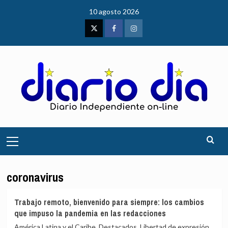
Saltar
10 agosto 2026
al
contenido
Twitter
Facebook
Instagram
Menú
principal
coronavirus
Trabajo remoto, bienvenido para siempre: los cambios
que impuso la pandemia en las redacciones
América Latina y el Caribe, Destacados, Libertad de expresión,