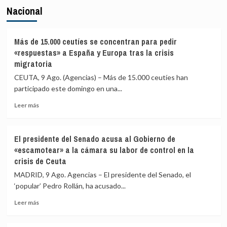
Nacional
Más de 15.000 ceutíes se concentran para pedir
«respuestas» a España y Europa tras la crisis
migratoria
CEUTA, 9 Ago. (Agencias) – Más de 15.000 ceutíes han
participado este domingo en una...
Leer
Leer más
más
sobre
Más
El presidente del Senado acusa al Gobierno de
de
«escamotear» a la cámara su labor de control en la
15.000
crisis de Ceuta
ceutíes
se
MADRID, 9 Ago. Agencias – El presidente del Senado, el
concentran
‘popular’ Pedro Rollán, ha acusado...
para
pedir
Leer
Leer más
«respuestas»
más
a
sobre