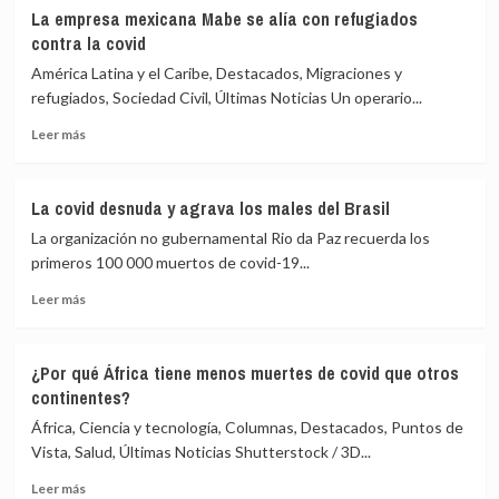
La
La empresa mexicana Mabe se alía con refugiados
ONU
contra la covid
alerta
contra
América Latina y el Caribe, Destacados, Migraciones y
posible
refugiados, Sociedad Civil, Últimas Noticias Un operario...
acaparamiento
Leer
de
Leer más
más
vacunas
sobre
La
La covid desnuda y agrava los males del Brasil
empresa
La organización no gubernamental Rio da Paz recuerda los
mexicana
Mabe
primeros 100 000 muertos de covid-19...
se
Leer
Leer más
alía
más
con
sobre
refugiados
La
contra
¿Por qué África tiene menos muertes de covid que otros
covid
la
continentes?
desnuda
covid
y
África, Ciencia y tecnología, Columnas, Destacados, Puntos de
agrava
Vista, Salud, Últimas Noticias Shutterstock / 3D...
los
Leer
males
Leer más