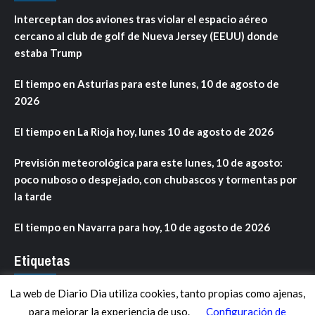
Interceptan dos aviones tras violar el espacio aéreo
cercano al club de golf de Nueva Jersey (EEUU) donde
estaba Trump
El tiempo en Asturias para este lunes, 10 de agosto de
2026
El tiempo en La Rioja hoy, lunes 10 de agosto de 2026
Previsión meteorológica para este lunes, 10 de agosto:
poco nuboso o despejado, con chubascos y tormentas por
la tarde
El tiempo en Navarra para hoy, 10 de agosto de 2026
Etiquetas
La web de Diario Dia utiliza cookies, tanto propias como ajenas,
ANDALUCÍA
ARAGÓN
ASTURIAS
C. VALENCIANA
para mejorar la experiencia de uso.
Configuración de