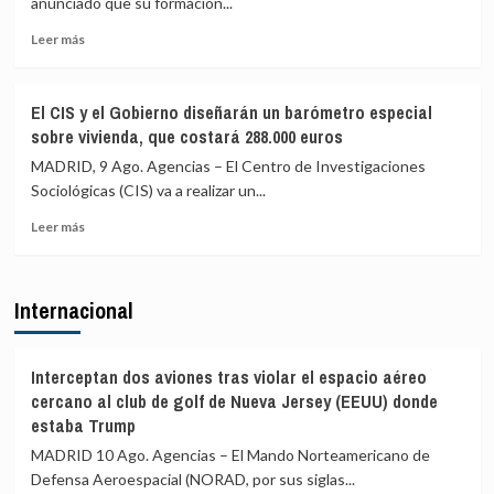
anunciado que su formación...
sido
Europea
violado»
Leer
(PIE)
Leer más
más
lamenta
sobre
los
Vox
«trágicos»
El CIS y el Gobierno diseñarán un barómetro especial
pide
hechos
sobre vivienda, que costará 288.000 euros
activar
de
el
Ceuta
MADRID, 9 Ago. Agencias – El Centro de Investigaciones
artículo
y
Sociológicas (CIS) va a realizar un...
102
critica
Leer
para
la
Leer más
más
investigar
complicidad
sobre
a
de
El
Sánchez
la
Internacional
CIS
por
UE
y
«traición»
el
tras
Gobierno
la
Interceptan dos aviones tras violar el espacio aéreo
diseñarán
crisis
cercano al club de golf de Nueva Jersey (EEUU) donde
un
migratoria
estaba Trump
barómetro
de
MADRID 10 Ago. Agencias – El Mando Norteamericano de
especial
Ceuta
sobre
Defensa Aeroespacial (NORAD, por sus siglas...