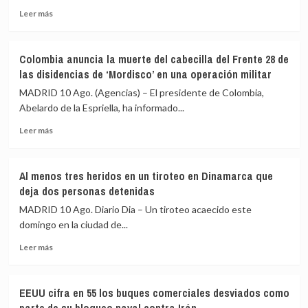
vivienda,
Leer
Leer más
que
más
costará
sobre
288.000
Interceptan
euros
Colombia anuncia la muerte del cabecilla del Frente 28 de
dos
las disidencias de ‘Mordisco’ en una operación militar
aviones
tras
MADRID 10 Ago. (Agencias) – El presidente de Colombia,
violar
Abelardo de la Espriella, ha informado...
el
Leer
espacio
Leer más
más
aéreo
sobre
cercano
Colombia
al
Al menos tres heridos en un tiroteo en Dinamarca que
anuncia
club
deja dos personas detenidas
la
de
muerte
golf
MADRID 10 Ago. Diario Dia – Un tiroteo acaecido este
del
de
domingo en la ciudad de...
cabecilla
Nueva
Leer
del
Jersey
Leer más
más
Frente
(EEUU)
sobre
28
donde
Al
de
estaba
EEUU cifra en 55 los buques comerciales desviados como
menos
las
Trump