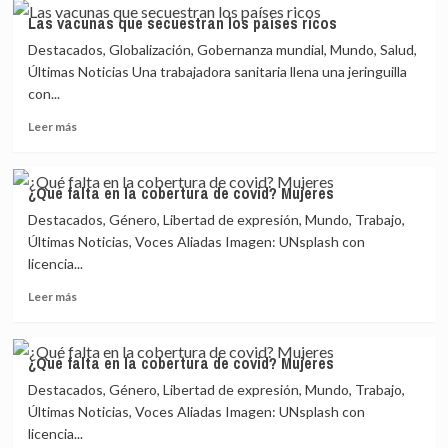
Lula:
Las vacunas que secuestran los países ricos
el
Destacados, Globalización, Gobernanza mundial, Mundo, Salud,
futuro
pospandémico
Últimas Noticias Una trabajadora sanitaria llena una jeringuilla
está
con...
en
Leer
disputa
Leer más
más
sobre
Las
¿Qué falta en la cobertura de covid? Mujeres
vacunas
Destacados, Género, Libertad de expresión, Mundo, Trabajo,
que
secuestran
Últimas Noticias, Voces Aliadas Imagen: UNsplash con
los
licencia...
países
Leer
ricos
Leer más
más
sobre
¿Qué
¿Qué falta en la cobertura de covid? Mujeres
falta
Destacados, Género, Libertad de expresión, Mundo, Trabajo,
en
la
Últimas Noticias, Voces Aliadas Imagen: UNsplash con
cobertura
licencia...
de