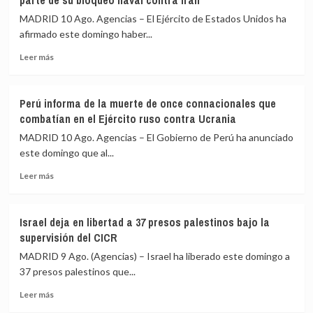
parte de su bloqueo naval contra Irán
tres
disidencias
heridos
de
MADRID 10 Ago. Agencias – El Ejército de Estados Unidos ha
en
‘Mordisco’
afirmado este domingo haber...
un
en
Leer
tiroteo
una
Leer más
más
en
operación
sobre
Dinamarca
militar
EEUU
que
Perú informa de la muerte de once connacionales que
cifra
deja
combatían en el Ejército ruso contra Ucrania
en
dos
55
personas
MADRID 10 Ago. Agencias – El Gobierno de Perú ha anunciado
los
detenidas
este domingo que al...
buques
Leer
comerciales
Leer más
más
desviados
sobre
como
Perú
parte
Israel deja en libertad a 37 presos palestinos bajo la
informa
de
supervisión del CICR
de
su
la
bloqueo
MADRID 9 Ago. (Agencias) – Israel ha liberado este domingo a
muerte
naval
37 presos palestinos que...
de
contra
Leer
once
Irán
Leer más
más
connacionales