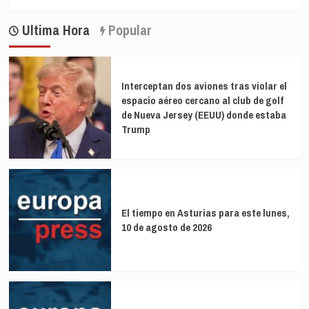
más
del
sobre
Brasil
Ultima Hora
Popular
¿Por
qué
África
tiene
menos
Interceptan dos aviones tras violar el
muertes
espacio aéreo cercano al club de golf
de
de Nueva Jersey (EEUU) donde estaba
covid
Trump
que
otros
continentes?
El tiempo en Asturias para este lunes,
10 de agosto de 2026