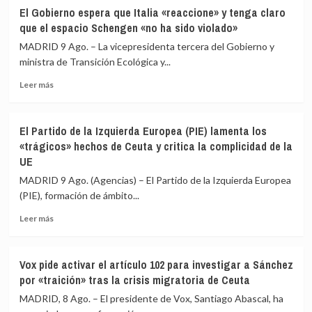
España
El
El Gobierno espera que Italia «reaccione» y tenga claro
y
presidente
que el espacio Schengen «no ha sido violado»
Europa
del
tras
Senado
MADRID 9 Ago. – La vicepresidenta tercera del Gobierno y
la
acusa
ministra de Transición Ecológica y...
crisis
al
migratoria
Leer
Gobierno
Leer más
más
de
sobre
«escamotear»
El
a
El Partido de la Izquierda Europea (PIE) lamenta los
Gobierno
la
«trágicos» hechos de Ceuta y critica la complicidad de la
espera
cámara
UE
que
su
Italia
labor
MADRID 9 Ago. (Agencias) – El Partido de la Izquierda Europea
«reaccione»
de
(PIE), formación de ámbito...
y
control
tenga
en
Leer
Leer más
claro
la
más
que
crisis
sobre
el
de
El
Vox pide activar el artículo 102 para investigar a Sánchez
espacio
Ceuta
Partido
por «traición» tras la crisis migratoria de Ceuta
Schengen
de
«no
la
MADRID, 8 Ago. – El presidente de Vox, Santiago Abascal, ha
ha
Izquierda