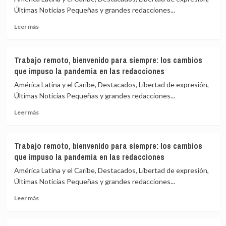
Últimas Noticias Pequeñas y grandes redacciones...
Leer
Leer más
más
sobre
Trabajo
Trabajo remoto, bienvenido para siempre: los cambios
remoto,
que impuso la pandemia en las redacciones
bienvenido
para
América Latina y el Caribe, Destacados, Libertad de expresión,
siempre:
Últimas Noticias Pequeñas y grandes redacciones...
los
Leer
cambios
Leer más
más
que
sobre
impuso
Trabajo
la
Trabajo remoto, bienvenido para siempre: los cambios
remoto,
pandemia
que impuso la pandemia en las redacciones
bienvenido
en
para
las
América Latina y el Caribe, Destacados, Libertad de expresión,
siempre:
redacciones
Últimas Noticias Pequeñas y grandes redacciones...
los
Leer
cambios
Leer más
más
que
sobre
impuso
Trabajo
la