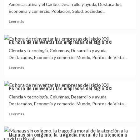
oficiales
América Latina y el Caribe, Desarrollo y ayuda, Destacados,
agravan
Economía y comercio, Población, Salud, Sociedad...
la
Leer
pandemia
Leer más
más
en
sobre
Brasil
Economías
Es hora de reinventar las empresas del siglo XXI
inclusivas
Ciencia y tecnología, Columnas, Desarrollo y ayuda,
ayudarían
a
Destacados, Economía y comercio, Mundo, Puntos de Vista,...
recuperación
Leer
Leer más
poscovid
más
en
sobre
América
Es
Latina
Es hora de reinventar las empresas del siglo XXI
hora
Ciencia y tecnología, Columnas, Desarrollo y ayuda,
de
reinventar
Destacados, Economía y comercio, Mundo, Puntos de Vista,...
las
Leer
Leer más
empresas
más
del
sobre
siglo
Es
XXI
Manaus sin oxígeno, la tragedia moral de la atención a
hora