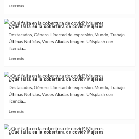
Leer
covid?
Leer más
más
Mujeres
sobre
¿Qué
¿Qué falta en la cobertura de covid? Mujeres
falta
Destacados, Género, Libertad de expresión, Mundo, Trabajo,
en
la
Últimas Noticias, Voces Aliadas Imagen: UNsplash con
cobertura
licencia...
de
Leer
covid?
Leer más
más
Mujeres
sobre
¿Qué
¿Qué falta en la cobertura de covid? Mujeres
falta
Destacados, Género, Libertad de expresión, Mundo, Trabajo,
en
la
Últimas Noticias, Voces Aliadas Imagen: UNsplash con
cobertura
licencia...
de
Leer
covid?
Leer más
más
Mujeres
sobre
¿Qué
¿Qué falta en la cobertura de covid? Mujeres
falta