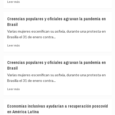
Leer
cambios
Leer más
más
que
sobre
impuso
Trabajo
la
Creencias populares y oficiales agravan la pandemia en
remoto,
pandemia
Brasil
bienvenido
en
para
las
Varias mujeres escenifican su asfixia, durante una protesta en
siempre:
redacciones
Brasilia el 31 de enero contra...
los
Leer
cambios
Leer más
más
que
sobre
impuso
Creencias
la
Creencias populares y oficiales agravan la pandemia en
populares
pandemia
Brasil
y
en
oficiales
las
Varias mujeres escenifican su asfixia, durante una protesta en
agravan
redacciones
Brasilia el 31 de enero contra...
la
Leer
pandemia
Leer más
más
en
sobre
Brasil
Creencias
Economías inclusivas ayudarían a recuperación poscovid
populares
en América Latina
y