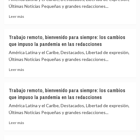
Últimas Noticias Pequeñas y grandes redacciones...
Leer
Leer más
más
sobre
Trabajo
Trabajo remoto, bienvenido para siempre: los cambios
remoto,
que impuso la pandemia en las redacciones
bienvenido
para
América Latina y el Caribe, Destacados, Libertad de expresión,
siempre:
Últimas Noticias Pequeñas y grandes redacciones...
los
Leer
cambios
Leer más
más
que
sobre
impuso
Trabajo
la
Trabajo remoto, bienvenido para siempre: los cambios
remoto,
pandemia
que impuso la pandemia en las redacciones
bienvenido
en
para
las
América Latina y el Caribe, Destacados, Libertad de expresión,
siempre:
redacciones
Últimas Noticias Pequeñas y grandes redacciones...
los
Leer
cambios
Leer más
más
que
sobre
impuso
Trabajo
la