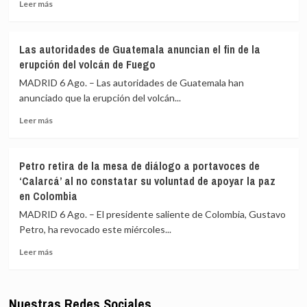
Leer
materia
Leer más
más
de
sobre
seguridad
Rusia
en
Las autoridades de Guatemala anuncian el fin de la
cifra
aras
erupción del volcán de Fuego
en
de
640
reforzar
MADRID 6 Ago. – Las autoridades de Guatemala han
los
la
anunciado que la erupción del volcán...
civiles
lucha
Leer
muertos
contra
Leer más
más
y
el
sobre
en
crimen
Las
540
en
Petro retira de la mesa de diálogo a portavoces de
autoridades
los
Chile
‘Calarcá’ al no constatar su voluntad de apoyar la paz
de
heridos
en Colombia
Guatemala
en
anuncian
la
MADRID 6 Ago. – El presidente saliente de Colombia, Gustavo
el
invasión
Petro, ha revocado este miércoles...
fin
ucraniana
de
de
Leer
Leer más
la
la
más
erupción
región
sobre
del
de
Petro
Nuestras Redes Sociales
volcán
Kursk
retira