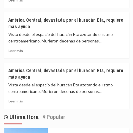
Leer más
más
requiere
sobre
más
América
ayuda
América Central, devastada por el huracán Eta, requiere
Central,
más ayuda
devastada
por
Vista desde el espacio del huracán Eta azotando el istmo
el
centroamericano. Murieron decenas de personas...
huracán
Leer
Eta,
Leer más
más
requiere
sobre
más
América
ayuda
América Central, devastada por el huracán Eta, requiere
Central,
más ayuda
devastada
por
Vista desde el espacio del huracán Eta azotando el istmo
el
centroamericano. Murieron decenas de personas...
huracán
Leer
Eta,
Leer más
más
requiere
sobre
más
Ultima Hora
Popular
América
ayuda
Central,
devastada