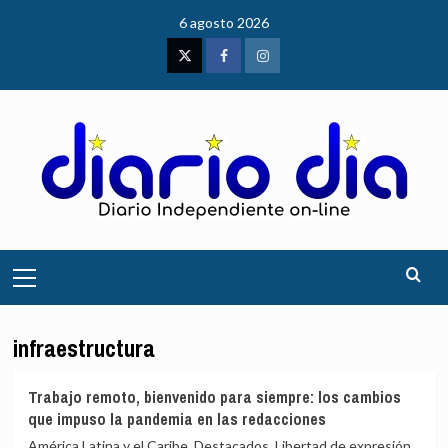
Saltar
6 agosto 2026
al
contenido
Twitter
Facebook
Instagram
Menú
principal
infraestructura
Trabajo remoto, bienvenido para siempre: los cambios
que impuso la pandemia en las redacciones
América Latina y el Caribe, Destacados, Libertad de expresión,