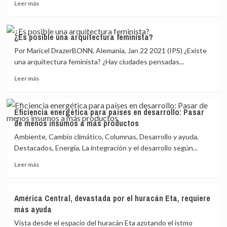
Leer
cambios
Leer más
más
que
sobre
impuso
Trabajo
la
¿Es posible una arquitectura feminista?
remoto,
pandemia
Por Maricel DrazerBONN, Alemania, Jan 22 2021 (IPS) ¿Existe
bienvenido
en
para
las
una arquitectura feminista? ¿Hay ciudades pensadas...
siempre:
redacciones
Leer
Leer más
los
más
cambios
sobre
que
¿Es
impuso
Eficiencia energética para países en desarrollo: Pasar
posible
la
de menos insumos a más productos
una
pandemia
arquitectura
Ambiente, Cambio climático, Columnas, Desarrollo y ayuda,
en
feminista?
las
Destacados, Energía, La integración y el desarrollo según...
redacciones
Leer
Leer más
más
sobre
Eficiencia
América Central, devastada por el huracán Eta, requiere
energética
más ayuda
para
países
Vista desde el espacio del huracán Eta azotando el istmo