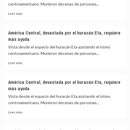
en
centroamericano. Murieron decenas de personas...
desarrollo:
Leer
Pasar
Leer más
más
de
sobre
menos
América
insumos
América Central, devastada por el huracán Eta, requiere
Central,
a
más ayuda
devastada
más
por
productos
Vista desde el espacio del huracán Eta azotando el istmo
el
centroamericano. Murieron decenas de personas...
huracán
Leer
Eta,
Leer más
más
requiere
sobre
más
América
ayuda
América Central, devastada por el huracán Eta, requiere
Central,
más ayuda
devastada
por
Vista desde el espacio del huracán Eta azotando el istmo
el
centroamericano. Murieron decenas de personas...
huracán
Leer
Eta,
Leer más
más
requiere
sobre
más
América
ayuda