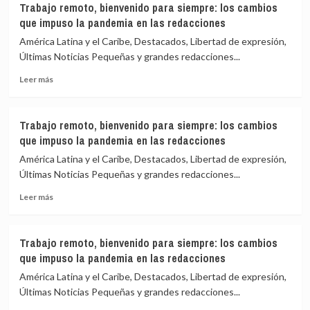
Trabajo remoto, bienvenido para siempre: los cambios
remoto,
pandemia
que impuso la pandemia en las redacciones
bienvenido
en
para
las
América Latina y el Caribe, Destacados, Libertad de expresión,
siempre:
redacciones
Últimas Noticias Pequeñas y grandes redacciones...
los
Leer
cambios
Leer más
más
que
sobre
impuso
Trabajo
la
Trabajo remoto, bienvenido para siempre: los cambios
remoto,
pandemia
que impuso la pandemia en las redacciones
bienvenido
en
para
las
América Latina y el Caribe, Destacados, Libertad de expresión,
siempre:
redacciones
Últimas Noticias Pequeñas y grandes redacciones...
los
Leer
cambios
Leer más
más
que
sobre
impuso
Trabajo
la
Trabajo remoto, bienvenido para siempre: los cambios
remoto,
pandemia
que impuso la pandemia en las redacciones
bienvenido
en
para
las
América Latina y el Caribe, Destacados, Libertad de expresión,
siempre:
redacciones
Últimas Noticias Pequeñas y grandes redacciones...
los