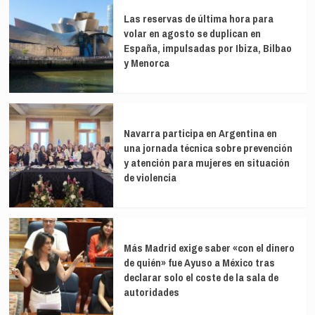
por
el
Las reservas de última hora para
huracán
volar en agosto se duplican en
Eta,
España, impulsadas por Ibiza, Bilbao
requiere
y Menorca
más
ayuda
Navarra participa en Argentina en
una jornada técnica sobre prevención
y atención para mujeres en situación
de violencia
Más Madrid exige saber «con el dinero
de quién» fue Ayuso a México tras
declarar solo el coste de la sala de
autoridades