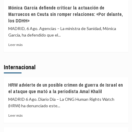
final
El
gobiernos
Mónica García defiende criticar la actuación de
sea
juez
autonómicos
Marruecos en Ceuta sin romper relaciones: «Por delante,
en
propone
al
los DDHH»
España
juzgar
reparto
a
de
MADRID, 6 Ago. Agencias – La ministra de Sanidad, Mónica
la
menores
García, ha defendido que el...
alcaldesa
migrantes
de
y
Leer
Leer más
Alcalá
no
más
por
ve
sobre
la
riesgo
Mónica
Internacional
presunta
de
García
filtración
ruptura
defiende
de
criticar
denuncias
la
HRW advierte de un posible crimen de guerra de Israel en
de
actuación
el ataque que mató a la periodista Amal Khalil
agresiones
de
MADRID 6 Ago. Diario Dia – La ONG Human Rights Watch
sexuales
Marruecos
(HRW) ha denunciado este...
en
Ceuta
Leer
Leer más
sin
más
romper
sobre
relaciones:
HRW