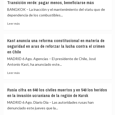
«Por
Transición verde: pagar menos, beneficiarse más
advierte
delante,
BANGKOK – La inacción y el mantenimiento del statu quo de
de
los
un
dependencia de los combustibles...
DDHH»
posible
Leer
Leer más
crimen
más
de
sobre
guerra
Transición
de
Kast anuncia una reforma constitucional en materia de
verde:
Israel
seguridad en aras de reforzar la lucha contra el crimen
pagar
en
en Chile
menos,
el
beneficiarse
ataque
MADRID 6 Ago. Agencias – El presidente de Chile, José
más
que
Antonio Kast, ha anunciado este...
mató
Leer
a
Leer más
más
la
sobre
periodista
Kast
Amal
Rusia cifra en 640 los civiles muertos y en 540 los heridos
anuncia
Khalil
en la invasión ucraniana de la región de Kursk
una
reforma
MADRID 6 Ago. Diario Dia – Las autoridades rusas han
constitucional
denunciado este jueves que la...
en