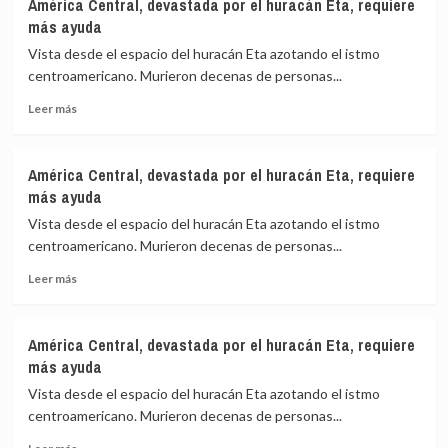
América Central, devastada por el huracán Eta, requiere
Central,
más ayuda
devastada
por
Vista desde el espacio del huracán Eta azotando el istmo
el
centroamericano. Murieron decenas de personas...
huracán
Leer
Eta,
Leer más
más
requiere
sobre
más
América
ayuda
América Central, devastada por el huracán Eta, requiere
Central,
más ayuda
devastada
por
Vista desde el espacio del huracán Eta azotando el istmo
el
centroamericano. Murieron decenas de personas...
huracán
Leer
Eta,
Leer más
más
requiere
sobre
más
América
ayuda
América Central, devastada por el huracán Eta, requiere
Central,
más ayuda
devastada
por
Vista desde el espacio del huracán Eta azotando el istmo
el
centroamericano. Murieron decenas de personas...
huracán
Leer
Eta,