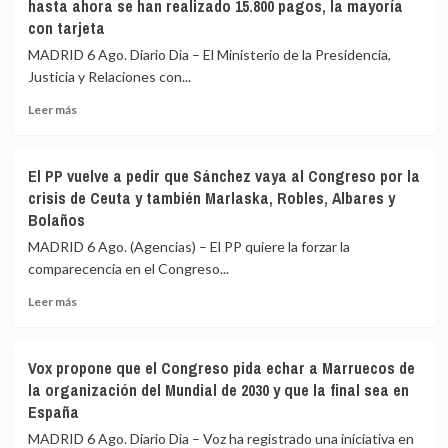
hasta ahora se han realizado 15.800 pagos, la mayoría
con tarjeta
MADRID 6 Ago. Diario Dia – El Ministerio de la Presidencia,
Justicia y Relaciones con...
Leer
Leer más
más
sobre
Justicia
El PP vuelve a pedir que Sánchez vaya al Congreso por la
impulsa
crisis de Ceuta y también Marlaska, Robles, Albares y
el
Bolaños
pago
de
MADRID 6 Ago. (Agencias) – El PP quiere la forzar la
tasas
comparecencia en el Congreso...
con
TPV
Leer
Leer más
o
más
Bizum:
sobre
hasta
El
Vox propone que el Congreso pida echar a Marruecos de
ahora
PP
la organización del Mundial de 2030 y que la final sea en
se
vuelve
España
han
a
realizado
pedir
MADRID 6 Ago. Diario Dia – Voz ha registrado una iniciativa en