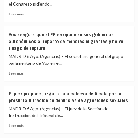
15.800
que
el Congreso pidiendo...
pagos,
Sánchez
la
vaya
Leer
Leer más
mayoría
al
más
con
Congreso
sobre
tarjeta
por
Vox
Vox asegura que el PP se opone en sus gobiernos
la
propone
autonómicos al reparto de menores migrantes y no ve
crisis
que
riesgo de ruptura
de
el
Ceuta
Congreso
MADRID 6 Ago. (Agencias) – El secretario general del grupo
y
pida
parlamentario de Vox en el...
también
echar
Marlaska,
a
Leer
Leer más
Robles,
Marruecos
más
Albares
de
sobre
y
la
Vox
El juez propone juzgar a la alcaldesa de Alcalá por la
Bolaños
organización
asegura
presunta filtración de denuncias de agresiones sexuales
del
que
Mundial
el
MADRID 6 Ago. (Agencias) – El juez de la Sección de
de
PP
Instrucción del Tribunal de...
2030
se
y
Leer
opone
Leer más
que
más
en
la
sobre
sus