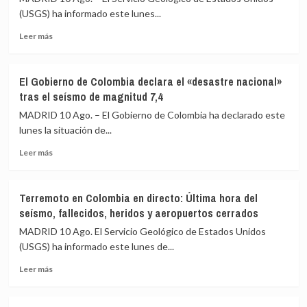
(USGS) ha informado este lunes...
Leer
Leer más
más
sobre
Mapas
El Gobierno de Colombia declara el «desastre nacional»
del
tras el seísmo de magnitud 7,4
terremoto
en
MADRID 10 Ago. – El Gobierno de Colombia ha declarado este
Colombia:
lunes la situación de...
dónde
Leer
ha
Leer más
más
sido
sobre
el
El
epicentro
Terremoto en Colombia en directo: Última hora del
Gobierno
y
seísmo, fallecidos, heridos y aeropuertos cerrados
de
en
Colombia
qué
MADRID 10 Ago. El Servicio Geológico de Estados Unidos
declara
lugares
(USGS) ha informado este lunes de...
el
se
Leer
«desastre
ha
Leer más
más
nacional»
sentido
sobre
tras
más
Terremoto
el