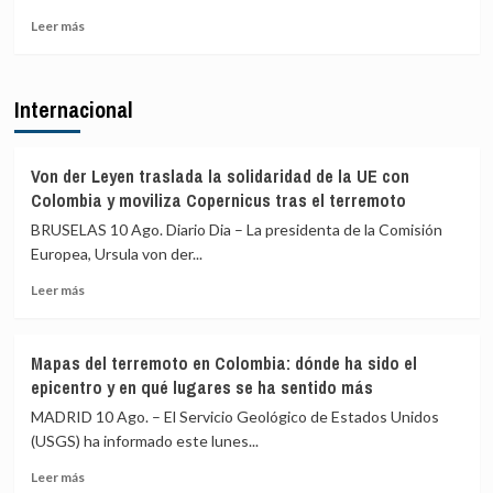
en
los
Leer
la
migrantes
Leer más
más
contención
llegados
sobre
de
a
Óscar
cientos
Ceuta
Internacional
López
de
achaca
menores
a
migrantes
Ayuso
frente
Von der Leyen traslada la solidaridad de la UE con
«una
a
Colombia y moviliza Copernicus tras el terremoto
montaña
la
BRUSELAS 10 Ago. Diario Dia – La presidenta de la Comisión
de
Comisaría
Europea, Ursula von der...
mentiras»
de
sobre
Ceuta
Leer
Leer más
el
más
ático:
sobre
«Aquí
Von
lo
Mapas del terremoto en Colombia: dónde ha sido el
der
que
epicentro y en qué lugares se ha sentido más
Leyen
hay
traslada
MADRID 10 Ago. – El Servicio Geológico de Estados Unidos
es
la
(USGS) ha informado este lunes...
cara
solidaridad
dura»
Leer
de
Leer más