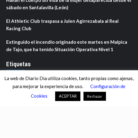
sábado en Santalavilla (León)
El Athletic Club traspasa a Julen Agirrezabala al Real
Racing Club
Extinguido el incendio originado este martes en Malpica
de Tajo, que ha tenido Situación Operativa Nivel 1
Etiquetas
La web de Diario Dia utiliza cookies, tanto propias como ajenas,
ANDALUCÍA
ARAGÓN
ASTURIAS
C. VALENCIANA
para mejorar la experiencia de uso.
Configuración de
CASTILLA-LA MANCHA
CASTILLA Y LEÓN
CATALUNYA
Cookies
ACEPTAR
Rechazar
CHANCE
CIENCIA
CULTURA
DEFENSA
DEPORTES
DESCONECTA
DESTACADOS
ECONOMÍA FINANZAS
EDUCACIÓN
ESPAÑA
ESTADOS UNIDOS
EUROPA