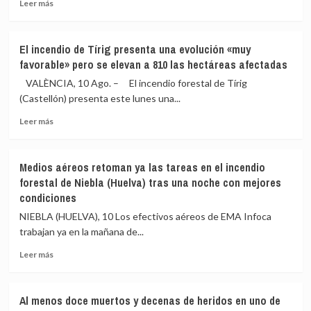
garantizará
Leer
descontrolada»
Leer más
la
más
y
seguridad
sobre
defienden
nacional
Eclipse
aumentar
El incendio de Tírig presenta una evolución «muy
solar
el
favorable» pero se elevan a 810 las hectáreas afectadas
2026
número
en
de
VALÈNCIA, 10 Ago. – El incendio forestal de Tírig
España:
deportaciones
(Castellón) presenta este lunes una...
simulador
Leer
para
Leer más
más
ver
sobre
cómo
El
será
Medios aéreos retoman ya las tareas en el incendio
incendio
en
forestal de Niebla (Huelva) tras una noche con mejores
de
tu
condiciones
Tírig
municipio
presenta
fase
NIEBLA (HUELVA), 10 Los efectivos aéreos de EMA Infoca
una
a
trabajan ya en la mañana de...
evolución
fase
«muy
Leer
Leer más
favorable»
más
pero
sobre
se
Medios
Al menos doce muertos y decenas de heridos en uno de
elevan
aéreos