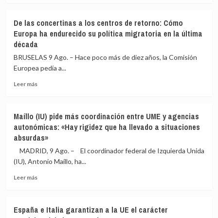
sobre
Gaza
contra
El
impulsado
Rusia
De las concertinas a los centros de retorno: Cómo
Gobierno
por
Europa ha endurecido su política migratoria en la última
espera
EEUU
década
que
Italia
BRUSELAS 9 Ago. – Hace poco más de diez años, la Comisión
«reaccione»
Europea pedía a...
y
tenga
Leer
Leer más
claro
más
que
sobre
el
De
Maíllo (IU) pide más coordinación entre UME y agencias
espacio
las
autonómicas: «Hay rigidez que ha llevado a situaciones
Schengen
concertinas
absurdas»
«no
a
ha
los
MADRID, 9 Ago. – El coordinador federal de Izquierda Unida
sido
centros
(IU), Antonio Maíllo, ha...
violado»
de
retorno:
Leer
Leer más
Cómo
más
Europa
sobre
ha
Maíllo
España e Italia garantizan a la UE el carácter
endurecido
(IU)