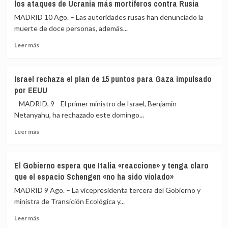
los ataques de Ucrania más mortíferos contra Rusia
a
retoman
810
ya
MADRID 10 Ago. – Las autoridades rusas han denunciado la
las
las
muerte de doce personas, además...
hectáreas
tareas
afectadas
Leer
en
Leer más
más
el
sobre
incendio
Al
forestal
Israel rechaza el plan de 15 puntos para Gaza impulsado
menos
de
por EEUU
doce
Niebla
muertos
(Huelva)
MADRID, 9 El primer ministro de Israel, Benjamin
y
tras
Netanyahu, ha rechazado este domingo...
decenas
una
Leer
de
noche
Leer más
más
heridos
con
sobre
en
mejores
Israel
uno
condiciones
El Gobierno espera que Italia «reaccione» y tenga claro
rechaza
de
que el espacio Schengen «no ha sido violado»
el
los
plan
ataques
MADRID 9 Ago. – La vicepresidenta tercera del Gobierno y
de
de
ministra de Transición Ecológica y...
15
Ucrania
Leer
puntos
más
Leer más
más
para
mortíferos