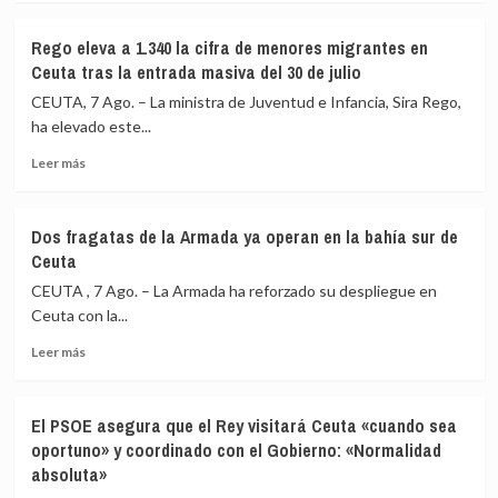
de
sobre
relación
Ceuta
Díaz
de
Rego eleva a 1.340 la cifra de menores migrantes en
formaliza
«fraternidad»
Ceuta tras la entrada masiva del 30 de julio
su
de
candidatura
España
CEUTA, 7 Ago. – La ministra de Juventud e Infancia, Sira Rego,
para
y
ha elevado este...
dirigir
Colombia
Leer
la
antes
Leer más
más
OIT
de
sobre
y
la
Rego
propone
toma
Dos fragatas de la Armada ya operan en la bahía sur de
eleva
una
de
Ceuta
a
‘Carta
posesión
1.340
Global
CEUTA , 7 Ago. – La Armada ha reforzado su despliegue en
la
de
Ceuta con la...
cifra
Derechos
Leer
de
Laborales’
Leer más
más
menores
sobre
migrantes
Dos
en
El PSOE asegura que el Rey visitará Ceuta «cuando sea
fragatas
Ceuta
oportuno» y coordinado con el Gobierno: «Normalidad
de
tras
absoluta»
la
la
Armada
entrada