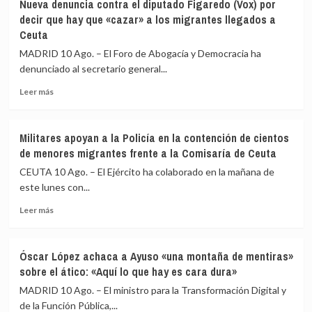
Nueva denuncia contra el diputado Figaredo (Vox) por
retira
Democrática
decir que hay que «cazar» a los migrantes llegados a
su
(RASD)
Ceuta
reconocimiento
a
MADRID 10 Ago. – El Foro de Abogacía y Democracia ha
la
denunciado al secretario general...
República
Árabe
Leer
Leer más
Saharaui
más
Democrática
sobre
(RASD)
Nueva
Militares apoyan a la Policía en la contención de cientos
denuncia
de menores migrantes frente a la Comisaría de Ceuta
contra
el
CEUTA 10 Ago. – El Ejército ha colaborado en la mañana de
diputado
este lunes con...
Figaredo
Leer
(Vox)
Leer más
más
por
sobre
decir
Militares
que
Óscar López achaca a Ayuso «una montaña de mentiras»
apoyan
hay
sobre el ático: «Aquí lo que hay es cara dura»
a
que
la
«cazar»
MADRID 10 Ago. – El ministro para la Transformación Digital y
Policía
a
de la Función Pública,...