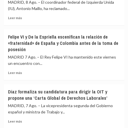
(Huelva)
de
MADRID, 8 Ago. – El coordinador federal de Izquierda Unida
supera
la
(IU), Antonio Maíllo, ha reclamado...
las
Reina
4.000
Leer
Leer más
hectáreas
más
ante
sobre
la
IU
Felipe VI y De la Espriella escenifican la relación de
dificultad
pide
«fraternidad» de España y Colombia antes de la toma de
por
a
posesión
los
Sánchez
cambios
transparencia
MADRID 7 Ago. – El Rey Felipe VI ha mantenido este viernes
de
y
un encuentro con...
viento
reunir
al
Leer
Leer más
Consejo
más
de
sobre
Seguridad
Felipe
Díaz formaliza su candidatura para dirigir la OIT y
ante
VI
propone una ‘Carta Global de Derechos Laborales’
los
y
«agujeros
De
MADRID, 7 Ago. – La vicepresidenta segunda del Gobierno
negros»
la
español y ministra de Trabajo y...
de
Espriella
la
Leer
escenifican
Leer más
crisis
más
la