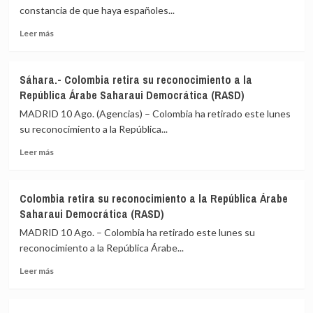
constancia de que haya españoles...
Leer
Leer más
más
sobre
Exteriores
Sáhara.- Colombia retira su reconocimiento a la
no
República Árabe Saharaui Democrática (RASD)
tiene
constancia
MADRID 10 Ago. (Agencias) – Colombia ha retirado este lunes
por
su reconocimiento a la República...
el
Leer
momento
Leer más
más
de
sobre
españoles
Sáhara.-
afectados
Colombia retira su reconocimiento a la República Árabe
Colombia
en
Saharaui Democrática (RASD)
retira
el
su
terremoto
MADRID 10 Ago. – Colombia ha retirado este lunes su
reconocimiento
de
reconocimiento a la República Árabe...
a
Colombia
Leer
la
Leer más
más
República
sobre
Árabe
Colombia
Saharaui