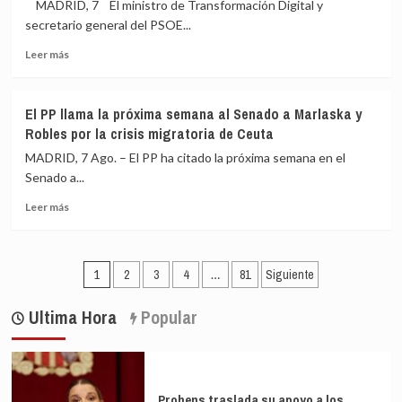
MADRID, 7 El ministro de Transformación Digital y
ya
masiva
secretario general del PSOE...
operan
del
en
30
Leer
Leer más
la
de
más
bahía
julio
sobre
sur
El
El PP llama la próxima semana al Senado a Marlaska y
de
PSOE
Robles por la crisis migratoria de Ceuta
Ceuta
asegura
que
MADRID, 7 Ago. – El PP ha citado la próxima semana en el
el
Senado a...
Rey
Leer
visitará
Leer más
más
Ceuta
sobre
«cuando
El
sea
Paginación
PP
oportuno»
1
2
3
4
…
81
Siguiente
llama
y
de
la
coordinado
Ultima Hora
Popular
entradas
próxima
con
semana
el
al
Gobierno:
Senado
«Normalidad
a
absoluta»
Prohens traslada su apoyo a los