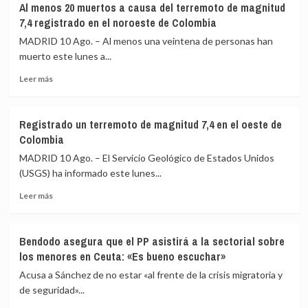
Al menos 20 muertos a causa del terremoto de magnitud
en
seísmo
7,4 registrado en el noroeste de Colombia
Colombia
de
en
magnitud
MADRID 10 Ago. – Al menos una veintena de personas han
directo:
7,4
muerto este lunes a...
Última
Leer
hora
Leer más
más
del
sobre
seísmo,
Al
fallecidos,
Registrado un terremoto de magnitud 7,4 en el oeste de
menos
heridos
Colombia
20
y
muertos
aeropuertos
MADRID 10 Ago. – El Servicio Geológico de Estados Unidos
a
cerrados
(USGS) ha informado este lunes...
causa
Leer
del
Leer más
más
terremoto
sobre
de
Registrado
magnitud
Bendodo asegura que el PP asistirá a la sectorial sobre
un
7,4
los menores en Ceuta: «Es bueno escuchar»
terremoto
registrado
de
en
Acusa a Sánchez de no estar «al frente de la crisis migratoria y
magnitud
el
de seguridad»...
7,4
noroeste