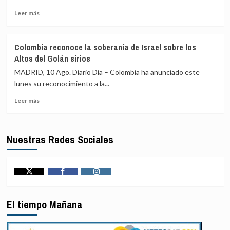
imágenes
7,4
Leer
y
Leer más
más
vídeos
sobre
El
Colombia reconoce la soberanía de Israel sobre los
líder
Altos del Golán sirios
supremo
iraní
MADRID, 10 Ago. Diario Dia – Colombia ha anunciado este
nombra
lunes su reconocimiento a la...
a
Leer
Ali
Leer más
más
Abdulahi
sobre
nuevo
Colombia
jefe
Nuestras Redes Sociales
reconoce
del
la
Estado
soberanía
Mayor
de
de
Israel
las
Twitter
Facebook
Instagram
sobre
Fuerzas
los
Armadas
El tiempo Mañana
Altos
del
Golán