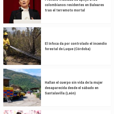
Marlaska
colombianos residentes en Baleares
y
tras el terremoto mortal
Robles
por
la
crisis
migratoria
de
Ceuta
El Infoca da por controlado el incendio
forestal de Luque (Córdoba)
Hallan el cuerpo sin vida de la mujer
desaparecida desde el sábado en
Santalavilla (León)