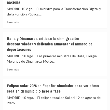
nacional
a
migrantes
Ayuso
frente
MADRID 10 Ago. – El ministro para la Transformación Digital y
«una
a
de la Función Pública,...
montaña
la
de
Comisaría
Leer
Leer más
mentiras»
de
más
sobre
Ceuta
sobre
el
El
Italia y Dinamarca critican la «inmigración
ático:
Gobierno
descontrolada» y defienden aumentar el número de
«Aquí
defiende
deportaciones
lo
la
que
instalación
MADRID, 10 Ago. – Las primeras ministras de Italia, Giorgia
hay
de
Meloni, y de Dinamarca, Mette...
es
la
cara
planta
Leer
Leer más
dura»
china
más
en
sobre
Ferrol
Italia
Eclipse solar 2026 en España: simulador para ver cómo
y
y
será en tu municipio fase a fase
da
Dinamarca
por
critican
MADRID, 10 Ago. – El eclipse total de Sol del 12 de agosto de
hecho
la
2026...
que
«inmigración