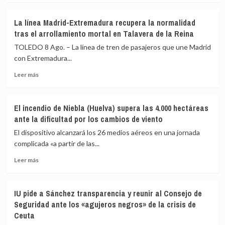
sobre
a
El
Sánchez
La línea Madrid-Extremadura recupera la normalidad
incendio
por
tras el arrollamiento mortal en Talavera de la Reina
de
«traición»
Tírig
tras
TOLEDO 8 Ago. – La línea de tren de pasajeros que une Madrid
obliga
la
con Extremadura...
a
crisis
Leer
confinar
migratoria
Leer más
más
Catí
de
sobre
y
Ceuta
La
la
El incendio de Niebla (Huelva) supera las 4.000 hectáreas
línea
Generalitat
ante la dificultad por los cambios de viento
Madrid-
envía
Extremadura
un
El dispositivo alcanzará los 26 medios aéreos en una jornada
recupera
ES-
complicada «a partir de las...
la
Alert
Leer
normalidad
a
Leer más
más
tras
los
sobre
el
vecinos
El
arrollamiento
afectados
IU pide a Sánchez transparencia y reunir al Consejo de
incendio
mortal
Seguridad ante los «agujeros negros» de la crisis de
de
en
Ceuta
Niebla
Talavera