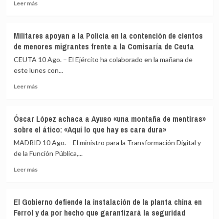
Leer
en
de
Leer más
más
el
Colombia
sobre
oeste
Bendodo
de
Militares apoyan a la Policía en la contención de cientos
asegura
Colombia
de menores migrantes frente a la Comisaría de Ceuta
que
el
CEUTA 10 Ago. – El Ejército ha colaborado en la mañana de
PP
este lunes con...
asistirá
Leer
a
Leer más
más
la
sobre
sectorial
Militares
sobre
Óscar López achaca a Ayuso «una montaña de mentiras»
apoyan
los
sobre el ático: «Aquí lo que hay es cara dura»
a
menores
la
en
MADRID 10 Ago. – El ministro para la Transformación Digital y
Policía
Ceuta:
de la Función Pública,...
en
«Es
Leer
la
bueno
Leer más
más
contención
escuchar»
sobre
de
Óscar
cientos
El Gobierno defiende la instalación de la planta china en
López
de
Ferrol y da por hecho que garantizará la seguridad
achaca
menores