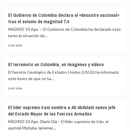
más
la
sobre
UE
Mapas
con
El Gobierno de Colombia declara el «desastre nacional»
del
Colombia
tras el seísmo de magnitud 7,4
terremoto
y
en
moviliza
MADRID 10 Ago. – El Gobierno de Colombia ha declarado este
Colombia:
Copernicus
lunes la situación de...
dónde
tras
Leer
ha
el
Leer más
más
sido
terremoto
sobre
el
El
epicentro
El terremoto en Colombia, en imágenes y vídeos
Gobierno
y
El Servicio Geológico de Estados Unidos (USGS) ha informado
de
en
Colombia
qué
este lunes de que se ha...
declara
lugares
Leer
Leer más
el
se
más
«desastre
ha
sobre
nacional»
sentido
El
tras
más
El líder supremo iraní nombra a Ali Abdulahi nuevo jefe
terremoto
el
del Estado Mayor de las Fuerzas Armadas
en
seísmo
Colombia,
MADRID 10 Ago. Diario Dia – El líder supremo de Irán, el
de
en
magnitud
ayatolá Mojtaba Jamenei,...