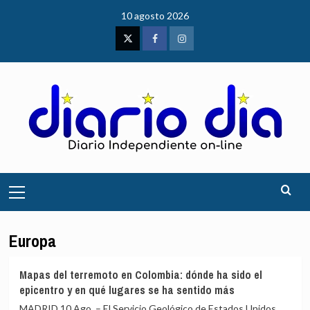
Saltar
10 agosto 2026
al
contenido
Twitter
Facebook
Instagram
Menú
principal
Europa
Mapas del terremoto en Colombia: dónde ha sido el
epicentro y en qué lugares se ha sentido más
MADRID 10 Ago. – El Servicio Geológico de Estados Unidos