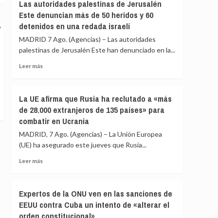
Gobierno
Las autoridades palestinas de Jerusalén
menores
le
Este denuncian más de 50 heridos y 60
migrantes
«consta»
detenidos en una redada israelí
de
el
Ceuta
llamamiento
MADRID 7 Ago. (Agencias) – Las autoridades
por
palestinas de Jerusalén Este han denunciado en la...
redes
Leer
a
Leer más
más
una
sobre
nueva
Las
entrada
La UE afirma que Rusia ha reclutado a «más
autoridades
masiva
de 28.000 extranjeros de 135 países» para
palestinas
el
combatir en Ucrania
de
15
Jerusalén
de
MADRID, 7 Ago. (Agencias) – La Unión Europea
Este
agosto
(UE) ha asegurado este jueves que Rusia...
denuncian
más
Leer
Leer más
de
más
50
sobre
heridos
La
Expertos de la ONU ven en las sanciones de
y
UE
EEUU contra Cuba un intento de «alterar el
60
afirma
detenidos
orden constitucional»
que