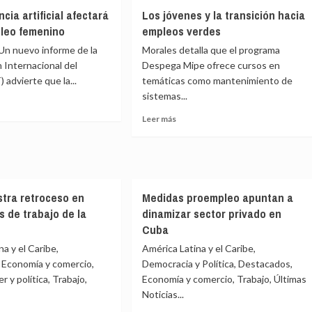
aboga
ere
ncia artificial afectará
Los jóvenes y la transición hacia
por
leo femenino
empleos verdes
protección
para
al
n nuevo informe de la
Morales detalla que el programa
los
 Internacional del
Despega Mipe ofrece cursos en
trabajadores
ntar
 advierte que la...
temáticas como mantenimiento de
de
sistemas...
plataformas
Leer
Leer más
mpleo
e
más
il
sobre
igencia
Los
cial
jóvenes
ará
y
stra retroceso en
Medidas proempleo apuntan a
la
transición
s de trabajo de la
dinamizar sector privado en
eo
hacia
Cuba
nino
empleos
a y el Caribe,
América Latina y el Caribe,
verdes
 Economía y comercio,
Democracia y Política, Destacados,
 y política, Trabajo,
Economía y comercio, Trabajo, Últimas
Noticias...