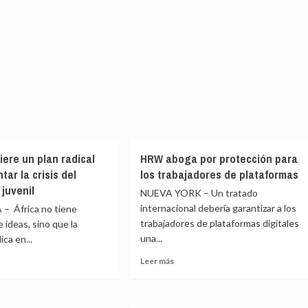
iere un plan radical
HRW aboga por protección para
tar la crisis del
los trabajadores de plataformas
juvenil
NUEVA YORK – Un tratado
internacional debería garantizar a los
– África no tiene
trabajadores de plataformas digitales
 ideas, sino que la
una...
ica en...
Leer
Leer más
más
sobre
e
HRW
a