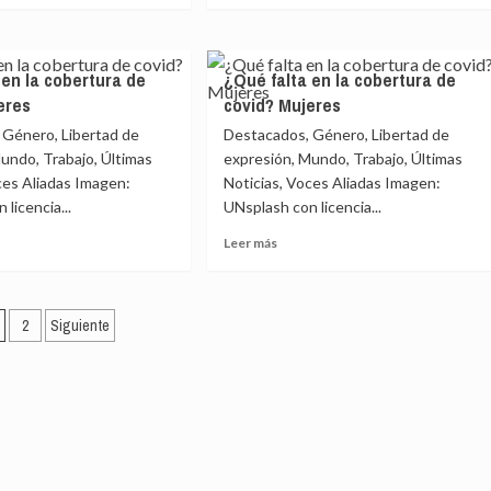
e
sobre
nes
Covid
deja
 en la cobertura de
¿Qué falta en la cobertura de
eos
30
eres
covid? Mujeres
rales
millones
de
 Género, Libertad de
Destacados, Género, Libertad de
den
desempleados
undo, Trabajo, Últimas
expresión, Mundo, Trabajo, Últimas
en
ces Aliadas Imagen:
Noticias, Voces Aliadas Imagen:
América
licencia...
UNsplash con licencia...
Latina
Leer
Leer más
más
e
sobre
¿Qué
aginación
falta
2
Siguiente
en
e
la
ntradas
rtura
cobertura
de
?
covid?
res
Mujeres