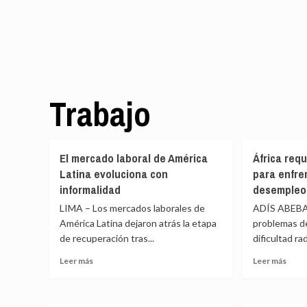
Trabajo
El mercado laboral de América
África requ
Latina evoluciona con
para enfren
informalidad
desempleo 
LIMA – Los mercados laborales de
ADÍS ABEBA 
América Latina dejaron atrás la etapa
problemas de
de recuperación tras...
dificultad rad
Leer
Leer
Leer más
Leer más
más
más
sobre
sobr
El
Áfric