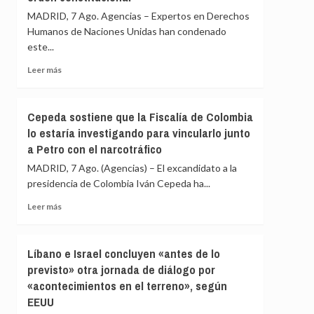
en
Rusia
MADRID, 7 Ago. Agencias – Expertos en Derechos
una
ha
Humanos de Naciones Unidas han condenado
redada
reclutado
israelí
este...
a
«más
Leer
Leer más
de
más
28.000
sobre
extranjeros
Expertos
Cepeda sostiene que la Fiscalía de Colombia
de
de
135
lo estaría investigando para vincularlo junto
la
países»
a Petro con el narcotráfico
ONU
para
ven
MADRID, 7 Ago. (Agencias) – El excandidato a la
combatir
en
en
presidencia de Colombia Iván Cepeda ha...
las
Ucrania
sanciones
Leer
Leer más
de
más
EEUU
sobre
contra
Cepeda
Líbano e Israel concluyen «antes de lo
Cuba
sostiene
previsto» otra jornada de diálogo por
un
que
intento
«acontecimientos en el terreno», según
la
de
Fiscalía
EEUU
«alterar
de