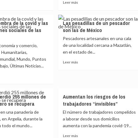
Leer
Leer más
más
e
sobre
l
Medidas
mbra de la covid y las
Las pesadillas de un pescador
tra
proempleo
nes sociales de las
son las de México
oceso
apuntan
a
Pescadores artesanales en una cala
iciones
dinamizar
de una localidad cercana a Mazatlán,
conomía y comercio,
sector
en el estado de...
 Humanitarias,
jo
privado
mundial, Mundo, Puntos
en
Leer
Leer más
bajo, Últimas Noticias...
Cuba
más
r
sobre
Las
pesadillas
e
de
erdió 255 millones de
Aumentan los riesgos de los
un
pescador
ero se recupera
trabajadores “invisibles”
ra
son
en una panadería de
El número de trabajadores compelidos
las
 en Argelia, durante la
a laborar desde sus domicilios
de
 todo el mundo...
aumenta con la pandemia covid-19...
México
Leer
Leer más