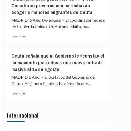
Asociación
«blindar»
Cometerán prevaricación si rechazan
de
la
acoger a menores migrantes de Ceuta
Vecinos
frontera
del
MADRID, 6 Ago. (Agencias) – El coordinador federal
con
Príncipe
más
de Izquierda Unida (IU), Antonio Maíllo, ha...
cifra
medios
en
Leer
Leer más
europeos
más
más
de
sobre
4.800
IU
Ceuta señala que al Gobierno le «consta» el
los
advierte
llamamiento por redes a una nueva entrada
menores
a
migrantes
masiva el 15 de agosto
los
en
gobiernos
MADRID 6 Ago. – El portavoz del Gobierno de
la
de
Ceuta, Alejandro Ramírez, ha afirmado que...
barriada
PP
ceutí
y
Leer
Leer más
Vox:
más
Cometerán
sobre
prevaricación
Ceuta
si
Internacional
señala
rechazan
que
acoger
al
a