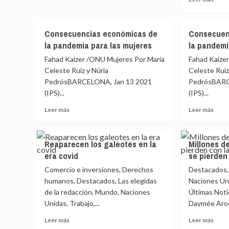
sobre
más
Aumentan
sobr
los
Cons
Consecuencias económicas de
Consecuen
riesgos
econ
la pandemia para las mujeres
la pandemi
de
de
los
la
Fahad Kaizer /ONU Mujeres Por María
Fahad Kaize
trabajadores
pand
Celeste Ruiz y Núria
Celeste Ruiz
“invisibles”
para
PedrósBARCELONA, Jan 13 2021
PedrósBARC
las
(IPS)...
(IPS)...
muje
Leer
Leer
Leer más
Leer más
más
más
sobre
sobr
Consecuencias
Cons
Reaparecen los galeotes en la
Millones d
económicas
econ
era covid
se pierden
de
de
la
la
Comercio e inversiones, Derechos
Destacados,
pandemia
pand
humanos, Destacados, Las elegidas
Naciones Uni
para
para
de la redacción, Mundo, Naciones
Últimas Noti
las
las
Unidas, Trabajo,...
Daymée Aroc
mujeres
muje
Leer
Leer
Leer más
Leer más
más
más