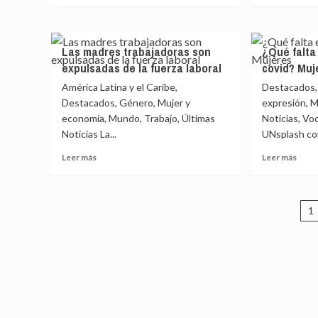
sobre
sobr
Reaparecen
Millo
los
de
Las madres trabajadoras son
¿Qué falta
galeotes
empl
expulsadas de la fuerza laboral
covid? Muj
en
cultu
la
se
América Latina y el Caribe,
Destacados,
era
pier
Destacados, Género, Mujer y
expresión, M
covid
con
economía, Mundo, Trabajo, Últimas
Noticias, Vo
la
Noticias La...
UNsplash con 
covid
Leer
Leer
Leer más
Leer más
más
más
sobre
sobr
Las
¿Qué
P
madres
falta
1
trabajadoras
en
d
son
la
e
expulsadas
cobe
de
de
la
covid
fuerza
Muje
laboral