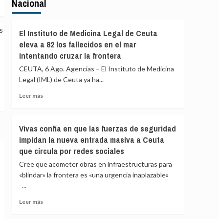
Nacional
El Instituto de Medicina Legal de Ceuta
eleva a 82 los fallecidos en el mar
intentando cruzar la frontera
CEUTA, 6 Ago. Agencias – El Instituto de Medicina
Legal (IML) de Ceuta ya ha...
Leer
Leer más
más
sobre
El
Vivas confía en que las fuerzas de seguridad
Instituto
impidan la nueva entrada masiva a Ceuta
de
que circula por redes sociales
Medicina
Legal
Cree que acometer obras en infraestructuras para
de
«blindar» la frontera es «una urgencia inaplazable»
Ceuta
...
eleva
a
Leer
Leer más
82
más
los
sobre