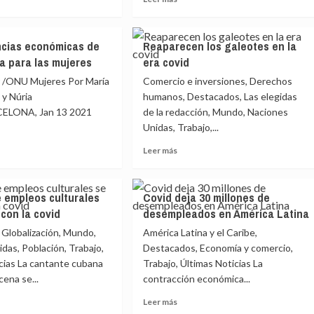
más
e
sobre
ecuencias
Consecuencias
cias económicas de
Reaparecen los galeotes en la
ómicas
económicas
a para las mujeres
era covid
de
la
r /ONU Mujeres Por María
Comercio e inversiones, Derechos
emia
pandemia
 y Núria
humanos, Destacados, Las elegidas
para
ELONA, Jan 13 2021
de la redacción, Mundo, Naciones
las
Unidas, Trabajo,...
res
mujeres
Leer
Leer más
más
e
sobre
ecuencias
Reaparecen
e empleos culturales
Covid deja 30 millones de
ómicas
los
 con la covid
desempleados en América Latina
galeotes
en
 Globalización, Mundo,
América Latina y el Caribe,
emia
la
das, Población, Trabajo,
Destacados, Economía y comercio,
era
cias La cantante cubana
Trabajo, Últimas Noticias La
covid
ena se...
contracción económica...
res
Leer
Leer más
más