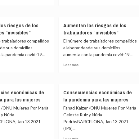
rcusiones
más
les
e
sobre
Aumentan
do
los
os riesgos de los
Aumentan los riesgos de los
emias
ió
riesgos
s “invisibles”
trabajadores “invisibles”
de
nes
los
e trabajadores compelidos
El número de trabajadores compelidos
trabajadores
sde sus domicilios
a laborar desde sus domicilios
eos,
“invisibles”
la pandemia covid-19...
aumenta con la pandemia covid-19...
Leer
Leer más
pera
más
e
sobre
ntan
Aumentan
los
cias económicas de
Consecuencias económicas de
os
riesgos
a para las mujeres
la pandemia para las mujeres
de
los
r /ONU Mujeres Por María
Fahad Kaizer /ONU Mujeres Por María
jadores
trabajadores
 y Núria
Celeste Ruiz y Núria
ibles”
“invisibles”
ELONA, Jan 13 2021
PedrósBARCELONA, Jan 13 2021
(IPS)...
Leer
Leer más