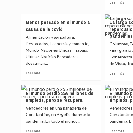
Leer
Leer más
decide
OIT
más
el
acelera
sobr
futuro
lucha
Cepa
del
Menos pescado en el mundo a
La larga so
contra
regis
trabajo
causa de la covid
el
repercusio
retr
en
trabajo
pandemias
en
Alimentación y agricultura,
la
infantil
cond
Destacados, Economía y comercio,
UE
Columnas, E
en
de
Mundo, Naciones Unidas, Trabajo,
Emergencias
América
traba
Latina
Últimas Noticias Pescadores
Gobernanza 
de
descargan...
de Vista, Tra
la
muje
Leer
Leer
Leer más
Leer más
más
más
sobre
sobr
Menos
La
El mundo perdió 255 millones de
El mundo p
pescado
larga
empleos, pero se recupera
empleos, p
en
somb
el
de
Vendedores en una panadería de
Vendedores 
mundo
la
Constantine, en Argelia, durante la
Constantine,
a
covid
pandemia. En todo el mundo...
pandemia. En
causa
y
de
las
Leer
Leer
Leer más
Leer más