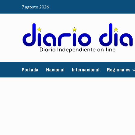
Saltar
7 agosto 2026
al
contenido
Portada
Nacional
Internacional
Regionales