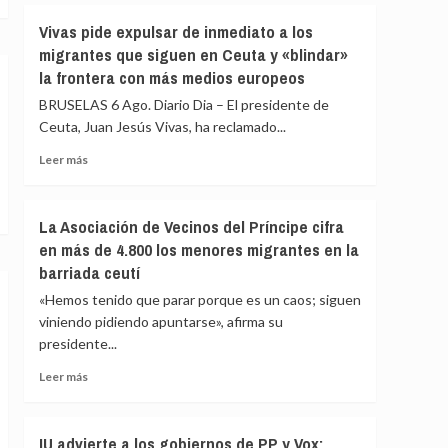
fallecidos
Vivas
Vivas pide expulsar de inmediato a los
en
confía
el
migrantes que siguen en Ceuta y «blindar»
en
mar
la frontera con más medios europeos
que
intentando
las
BRUSELAS 6 Ago. Diario Dia – El presidente de
cruzar
fuerzas
la
Ceuta, Juan Jesús Vivas, ha reclamado...
de
frontera
seguridad
Leer
Leer más
impidan
más
la
sobre
nueva
Vivas
La Asociación de Vecinos del Príncipe cifra
entrada
pide
en más de 4.800 los menores migrantes en la
masiva
expulsar
a
barriada ceutí
de
Ceuta
inmediato
«Hemos tenido que parar porque es un caos; siguen
que
a
viniendo pidiendo apuntarse», afirma su
circula
los
por
presidente...
migrantes
redes
que
Leer
Leer más
sociales
siguen
más
en
sobre
Ceuta
La
IU advierte a los gobiernos de PP y Vox:
y