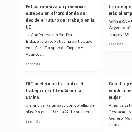
mercado
requi
Fetico refuerza su presencia
La intelige
laboral
un
europea en el foro donde se
más al emp
de
plan
América
radic
decide el futuro del trabajo en la
GINEBRA – U
Latina
para
UE
Organización
evoluciona
enfre
Trabajo (OIT)
La Confederación Sindical
con
la
Independiente Fetico ha participado
informalidad
crisis
Leer
Leer más
del
en el Foro Europeo de Empleo y
más
dese
Asuntos...
sobr
juven
La
Leer
Leer más
intel
más
artifi
sobre
afect
Fetico
más
OIT acelera lucha contra el
Cepal regi
refuerza
al
trabajo infantil en América
condicione
su
empl
Latina
mujer
presencia
feme
europea
Un niño carga un saco con botellas de
América Latin
en
plástico en La Paz. La OIT considera...
Destacados,
el
Género, Mujer
foro
Leer
Leer más
Últimas...
donde
más
se
sobre