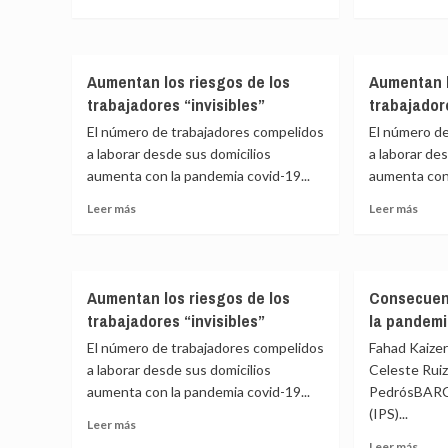
la
repe
más
más
covid
socia
sobre
sobr
de
El
El
las
mundo
mun
Aumentan los riesgos de los
Aumentan l
pand
perdió
perd
trabajadores “invisibles”
trabajadore
255
255
millones
millo
El número de trabajadores compelidos
El número d
de
de
a laborar desde sus domicilios
a laborar de
empleos,
empl
aumenta con la pandemia covid-19...
aumenta con 
pero
pero
se
se
Leer
Leer
Leer más
Leer más
recupera
recu
más
más
sobre
sobr
Aumentan
Aume
los
los
Aumentan los riesgos de los
Consecuen
riesgos
riesg
trabajadores “invisibles”
la pandemi
de
de
los
los
El número de trabajadores compelidos
Fahad Kaize
trabajadores
traba
a laborar desde sus domicilios
Celeste Ruiz
“invisibles”
“invis
aumenta con la pandemia covid-19...
PedrósBARC
(IPS)...
Leer
Leer más
más
Leer
Leer más