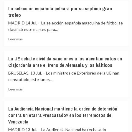
corazón
Noventa
La selección española peleará por su séptimo gran
de
años
trofeo
los
del
españoles»
golpe
MADRID 14 Jul. – La selección española masculina de fútbol se
de
clasificó este martes para...
Estado
Leer
del
Leer más
más
18
sobre
de
La
julio
La UE debate dividida sanciones a los asentamientos en
selección
y
Cisjordania ante el freno de Alemania y los bálticos
española
la
peleará
Guerra
BRUSELAS, 13 Jul. – Los ministros de Exteriores de la UE han
por
Civil:
constatado este lunes...
su
De
Leer
séptimo
la
Leer más
más
gran
fractura
sobre
trofeo
interna
La
a
La Audiencia Nacional mantiene la orden de detención
UE
la
contra un etarra «rescatado» en los terremotos de
debate
internacionalización
Venezuela
dividida
sanciones
MADRID 13 Jul. – La Audiencia Nacional ha rechazado