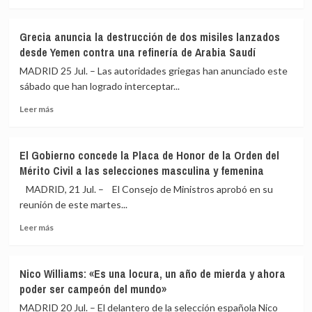
la
migratoria
más
toma
sobre
de
Aagesen
Grecia anuncia la destrucción de dos misiles lanzados
posesión
dice
desde Yemen contra una refinería de Arabia Saudí
de
que
Keiko
la
MADRID 25 Jul. – Las autoridades griegas han anunciado este
Fujimori
situación
sábado que han logrado interceptar...
como
de
presidenta
Leer
incendios
Leer más
de
más
es
Perú
sobre
«muy
Grecia
compleja»
El Gobierno concede la Placa de Honor de la Orden del
anuncia
aunque
Mérito Civil a las selecciones masculina y femenina
la
con
destrucción
avances
MADRID, 21 Jul. – El Consejo de Ministros aprobó en su
de
y
reunión de este martes...
dos
avisa
Leer
misiles
ante
Leer más
más
lanzados
nueva
sobre
desde
ola
El
Yemen
de
Nico Williams: «Es una locura, un año de mierda y ahora
Gobierno
contra
calor
poder ser campeón del mundo»
concede
una
la
refinería
MADRID 20 Jul. – El delantero de la selección española Nico