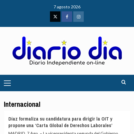
Saltar
7 agosto 2026
al
contenido
Twitter
Facebook
Instagram
Menú
principal
Internacional
Díaz formaliza su candidatura para dirigir la OIT y
propone una ‘Carta Global de Derechos Laborales’
MADRID, 7 Ago. – La vicepresidenta segunda del Gobierno