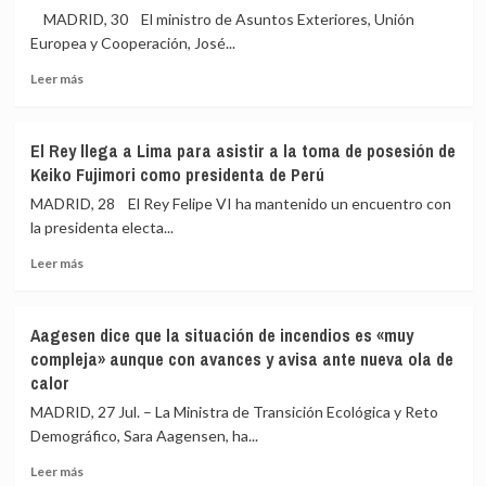
de
reacción
MADRID, 30 El ministro de Asuntos Exteriores, Unión
Hamás
de
Europea y Cooperación, José...
Sánchez
y
Leer
Leer más
le
más
exige
sobre
utilizar
Albares
El Rey llega a Lima para asistir a la toma de posesión de
«instrumentos
convoca
Keiko Fujimori como presidenta de Perú
excepcionales»
al
para
embajador
MADRID, 28 El Rey Felipe VI ha mantenido un encuentro con
recuperar
de
la presidenta electa...
el
Italia
control
Leer
tras
Leer más
más
proponer
sobre
cerrar
El
el
Aagesen dice que la situación de incendios es «muy
Rey
espacio
compleja» aunque con avances y avisa ante nueva ola de
llega
Schengen
calor
a
con
Lima
España
MADRID, 27 Jul. – La Ministra de Transición Ecológica y Reto
para
por
Demográfico, Sara Aagensen, ha...
asistir
la
a
crisis
Leer
Leer más