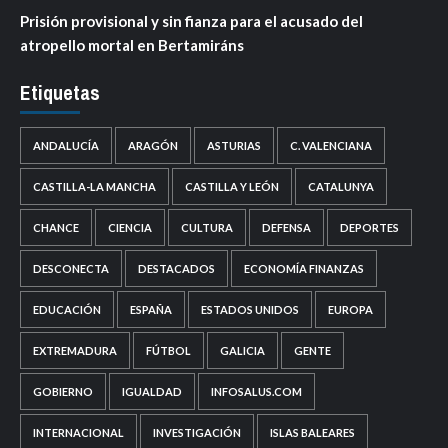
Prisión provisional y sin fianza para el acusado del
atropello mortal en Bertamiráns
Etiquetas
ANDALUCÍA
ARAGÓN
ASTURIAS
C. VALENCIANA
CASTILLA-LA MANCHA
CASTILLA Y LEÓN
CATALUNYA
CHANCE
CIENCIA
CULTURA
DEFENSA
DEPORTES
DESCONECTA
DESTACADOS
ECONOMÍA FINANZAS
EDUCACIÓN
ESPAÑA
ESTADOS UNIDOS
EUROPA
EXTREMADURA
FÚTBOL
GALICIA
GENTE
GOBIERNO
IGUALDAD
INFOSALUS.COM
INTERNACIONAL
INVESTIGACIÓN
ISLAS BALEARES