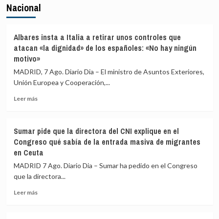
Nacional
Albares insta a Italia a retirar unos controles que
atacan «la dignidad» de los españoles: «No hay ningún
motivo»
MADRID, 7 Ago. Diario Dia – El ministro de Asuntos Exteriores,
Unión Europea y Cooperación,...
Leer
Leer más
más
sobre
Albares
Sumar pide que la directora del CNI explique en el
insta
Congreso qué sabía de la entrada masiva de migrantes
a
en Ceuta
Italia
a
MADRID 7 Ago. Diario Dia – Sumar ha pedido en el Congreso
retirar
que la directora...
unos
controles
Leer
Leer más
que
más
atacan
sobre
«la
Sumar