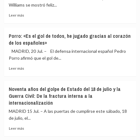
Placa
de
Williams se mostró feliz...
de
Arabia
Leer
Honor
Saudí
Leer más
más
de
sobre
la
Nico
Orden
Porro: «Es el gol de todos, he jugado gracias al corazón
Williams:
del
de los españoles»
«Es
Mérito
una
Civil
MADRID, 20 Jul. – El defensa internacional español Pedro
locura,
a
Porro afirmó que el gol de...
un
las
Leer
año
selecciones
Leer más
más
de
masculina
sobre
mierda
y
Porro:
y
femenina
Noventa años del golpe de Estado del 18 de julio y la
«Es
ahora
Guerra Civil: De la fractura interna a la
el
poder
internacionalización
gol
ser
de
campeón
MADRID 15 Jul. – A las puertas de cumplirse este sábado, 18
todos,
del
de julio, el...
he
mundo»
jugado
Leer
Leer más
gracias
más
al
sobre