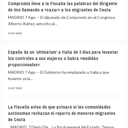
Compromís lleva a la Fiscalía las palabras del dirigente
dignidad»
pide
de Vox llamando a «cazar» a los migrantes de Ceuta
de
que
los
la
MADRID 7 Ago. – El diputado de Compromís en el Congreso,
españoles:
directora
Alberto Ibáñez, adscrito al...
«No
del
hay
Leer
CNI
Leer más
ningún
más
explique
motivo»
sobre
en
Compromís
el
España da un ‘ultimátum’ a Italia de 3 días para levantar
lleva
Congreso
los controles a sus viajeros o habrá «medidas
a
qué
proporcionales»
la
sabía
Fiscalía
de
MADRID 7 Ago. – El Gobierno ha emplazado a Italia a que
las
la
levante ya la...
palabras
entrada
del
masiva
Leer
Leer más
dirigente
de
más
de
migrantes
sobre
Vox
en
España
La Fiscalía avisa de que actuará si las comunidades
llamando
Ceuta
da
autónomas rechazan el reparto de menores migrantes
a
un
de Ceuta
«cazar»
‘ultimátum’
a
a
MADRID, 7 Diario Dia La fiscal general del Estado, Teresa