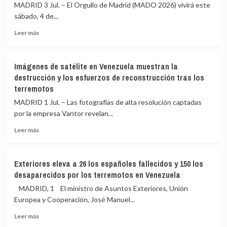
y
refugiados
MADRID 3 Jul. – El Orgullo de Madrid (MADO 2026) vivirá este
querer
LGTBI+
sábado, 4 de...
«apropiarse»
en
de
Leer
España:
Leer más
derechos
más
«En
LGTBIQ+
sobre
Guatemala
El
no
Imágenes de satélite en Venezuela muestran la
Orgullo
éramos
destrucción y los esfuerzos de reconstrucción tras los
de
libres.
terremotos
Madrid
Teníamos
llevará
que
MADRID 1 Jul. – Las fotografías de alta resolución captadas
la
vivir
por la empresa Vantor revelan...
«disidencia
ocultos»
y
Leer
Leer más
resistencia»
más
a
sobre
las
Imágenes
Exteriores eleva a 26 los españoles fallecidos y 150 los
calles
de
desaparecidos por los terremotos en Venezuela
y
satélite
exigirá
en
MADRID, 1 El ministro de Asuntos Exteriores, Unión
pacto
Venezuela
Europea y Cooperación, José Manuel...
contra
muestran
discursos
Leer
la
Leer más
de
más
destrucción