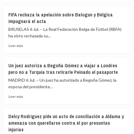
Sumar
sobre
con
Irán
FIFA rechaza la apelación sobre Balogun y Bélgica
un
subraya
impugnará el acta
95,92%
que
de
las
BRUSELAS 6 Jul. – La Real Federación Belga de Fútbol (RBFA)
apoyo
acciones
ha visto rechazada su...
de
Leer
EEUU
Leer más
más
e
sobre
Israel
FIFA
dejan
Un juez autoriza a Begoña Gómez a viajar a Londres
rechaza
«sin
pero no a Turquía tras retirarle Peinado el pasaporte
la
efecto»
apelación
varias
MADRID 6 Jul. – Un juez ha autorizado a Begoña Gómez, la
sobre
cláusulas
esposa del presidente...
Balogun
del
Leer
y
memorando
Leer más
más
Bélgica
de
sobre
impugnará
entendimiento
Un
el
Delcy Rodríguez pide un acto de conciliación a Aldama y
juez
acta
amenaza con querellarse contra él por presuntas
autoriza
injurias
a