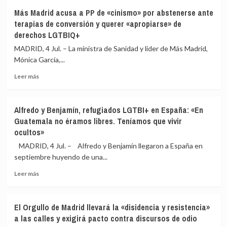
Más
un
Más Madrid acusa a PP de «cinismo» por abstenerse ante
de
submarino
terapias de conversión y querer «apropiarse» de
un
en
derechos LGTBIQ+
millar
aguas
de
del
MADRID, 4 Jul. – La ministra de Sanidad y líder de Más Madrid,
bomberos
Pacífico
Mónica García,...
combaten
el
Leer
Leer más
incendio
más
de
sobre
Vouzela
Más
Alfredo y Benjamín, refugiados LGTBI+ en España: «En
(Portugal)
Madrid
Guatemala no éramos libres. Teníamos que vivir
acusa
ocultos»
a
PP
MADRID, 4 Jul. – Alfredo y Benjamín llegaron a España en
de
septiembre huyendo de una...
«cinismo»
por
Leer
Leer más
abstenerse
más
ante
sobre
terapias
Alfredo
El Orgullo de Madrid llevará la «disidencia y resistencia»
de
y
a las calles y exigirá pacto contra discursos de odio
conversión
Benjamín,