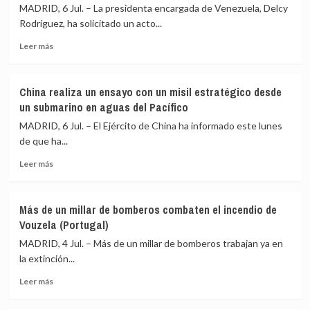
Begoña
MADRID, 6 Jul. – La presidenta encargada de Venezuela, Delcy
Gómez
Rodríguez, ha solicitado un acto...
a
viajar
Leer
Leer más
a
más
Londres
sobre
pero
Delcy
China realiza un ensayo con un misil estratégico desde
no
Rodríguez
un submarino en aguas del Pacífico
a
pide
Turquía
un
MADRID, 6 Jul. – El Ejército de China ha informado este lunes
tras
acto
de que ha...
retirarle
de
Peinado
Leer
conciliación
Leer más
el
más
a
pasaporte
sobre
Aldama
China
y
Más de un millar de bomberos combaten el incendio de
realiza
amenaza
Vouzela (Portugal)
un
con
ensayo
querellarse
MADRID, 4 Jul. – Más de un millar de bomberos trabajan ya en
con
contra
la extinción...
un
él
Leer
misil
por
Leer más
más
estratégico
presuntas
sobre
desde
injurias