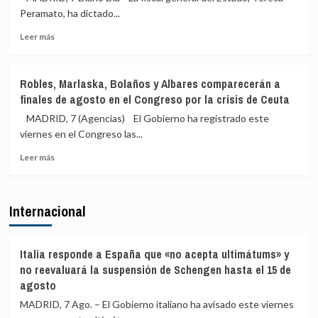
los
Italia
Peramato, ha dictado...
migrantes
de
de
3
Leer
Leer más
Ceuta
días
más
para
sobre
levantar
La
Robles, Marlaska, Bolaños y Albares comparecerán a
los
Fiscalía
finales de agosto en el Congreso por la crisis de Ceuta
controles
avisa
a
de
MADRID, 7 (Agencias) El Gobierno ha registrado este
sus
que
viernes en el Congreso las...
viajeros
actuará
o
Leer
si
Leer más
habrá
más
las
«medidas
sobre
comunidades
proporcionales»
Robles,
autónomas
Internacional
Marlaska,
rechazan
Bolaños
el
y
reparto
Albares
de
Italia responde a España que «no acepta ultimátums» y
comparecerán
menores
no reevaluará la suspensión de Schengen hasta el 15 de
a
migrantes
agosto
finales
de
MADRID, 7 Ago. – El Gobierno italiano ha avisado este viernes
de
Ceuta
agosto