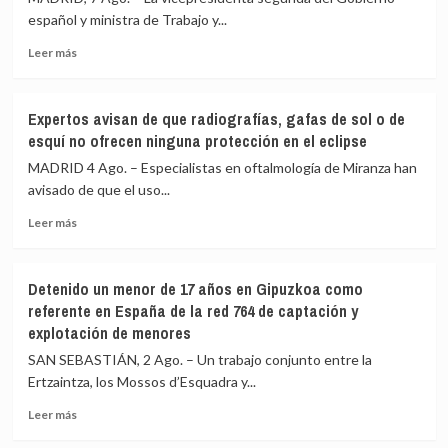
español y ministra de Trabajo y...
Leer
Leer más
más
sobre
Díaz
Expertos avisan de que radiografías, gafas de sol o de
formaliza
esquí no ofrecen ninguna protección en el eclipse
su
candidatura
MADRID 4 Ago. – Especialistas en oftalmología de Miranza han
para
avisado de que el uso...
dirigir
Leer
la
Leer más
más
OIT
sobre
y
Expertos
propone
Detenido un menor de 17 años en Gipuzkoa como
avisan
una
referente en España de la red 764 de captación y
de
‘Carta
explotación de menores
que
Global
radiografías,
de
SAN SEBASTIÁN, 2 Ago. – Un trabajo conjunto entre la
gafas
Derechos
Ertzaintza, los Mossos d’Esquadra y...
de
Laborales’
sol
Leer
Leer más
o
más
de