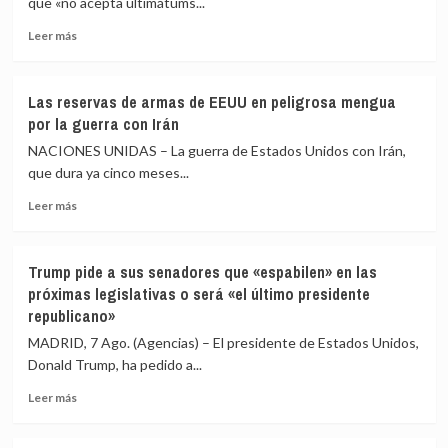
que «no acepta ultimátums...
en
Leer
Leer más
el
más
Congreso
sobre
por
Italia
la
Las reservas de armas de EEUU en peligrosa mengua
responde
crisis
por la guerra con Irán
a
de
España
NACIONES UNIDAS – La guerra de Estados Unidos con Irán,
Ceuta
que
que dura ya cinco meses...
«no
Leer
acepta
Leer más
más
ultimátums»
sobre
y
Las
no
Trump pide a sus senadores que «espabilen» en las
reservas
reevaluará
próximas legislativas o será «el último presidente
de
la
republicano»
armas
suspensión
de
de
MADRID, 7 Ago. (Agencias) – El presidente de Estados Unidos,
EEUU
Schengen
Donald Trump, ha pedido a...
en
hasta
peligrosa
el
Leer
Leer más
mengua
15
más
por
de
sobre