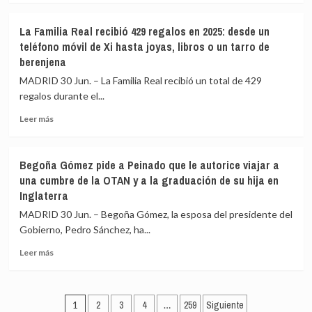
odio
sobre
y
Exteriores
los
La Familia Real recibió 429 regalos en 2025: desde un
eleva
esfuerzos
teléfono móvil de Xi hasta joyas, libros o un tarro de
a
de
berenjena
26
reconstrucción
los
tras
MADRID 30 Jun. – La Familia Real recibió un total de 429
españoles
los
regalos durante el...
fallecidos
terremotos
y
Leer
Leer más
150
más
los
sobre
desaparecidos
La
Begoña Gómez pide a Peinado que le autorice viajar a
por
Familia
una cumbre de la OTAN y a la graduación de su hija en
los
Real
Inglaterra
terremotos
recibió
en
429
MADRID 30 Jun. – Begoña Gómez, la esposa del presidente del
Venezuela
regalos
Gobierno, Pedro Sánchez, ha...
en
2025:
Leer
Leer más
desde
más
un
sobre
teléfono
Begoña
Paginación
móvil
Gómez
1
2
3
4
…
259
Siguiente