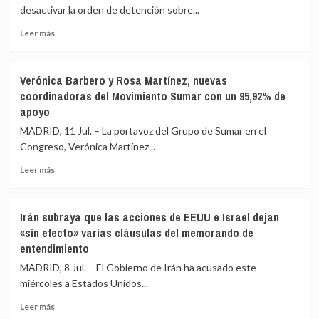
a
desactivar la orden de detención sobre...
los
asentamientos
Leer
Leer más
en
más
Cisjordania
sobre
ante
La
Verónica Barbero y Rosa Martínez, nuevas
el
Audiencia
coordinadoras del Movimiento Sumar con un 95,92% de
freno
Nacional
apoyo
de
mantiene
Alemania
la
MADRID, 11 Jul. – La portavoz del Grupo de Sumar en el
y
orden
Congreso, Verónica Martínez...
los
de
bálticos
detención
Leer
Leer más
contra
más
un
sobre
etarra
Verónica
Irán subraya que las acciones de EEUU e Israel dejan
«rescatado»
Barbero
«sin efecto» varias cláusulas del memorando de
en
y
entendimiento
los
Rosa
terremotos
Martínez,
MADRID, 8 Jul. – El Gobierno de Irán ha acusado este
de
nuevas
miércoles a Estados Unidos...
Venezuela
coordinadoras
del
Leer
Leer más
Movimiento
más