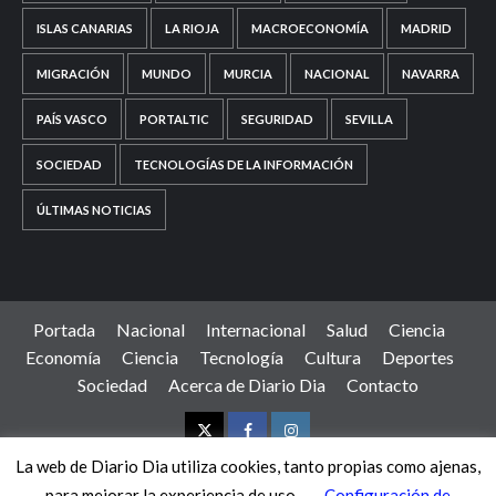
ISLAS CANARIAS
LA RIOJA
MACROECONOMÍA
MADRID
MIGRACIÓN
MUNDO
MURCIA
NACIONAL
NAVARRA
PAÍS VASCO
PORTALTIC
SEGURIDAD
SEVILLA
SOCIEDAD
TECNOLOGÍAS DE LA INFORMACIÓN
ÚLTIMAS NOTICIAS
Portada
Nacional
Internacional
Salud
Ciencia
Economía
Ciencia
Tecnología
Cultura
Deportes
Sociedad
Acerca de Diario Dia
Contacto
Twitter
Facebook
Instagram
La web de Diario Dia utiliza cookies, tanto propias como ajenas,
para mejorar la experiencia de uso.
Configuración de