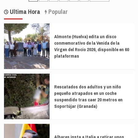
de
pide
de
Xi
a
Ultima Hora
Popular
hasta
entradas
Peinado
joyas,
que
libros
le
o
autorice
Almonte (Huelva) edita un disco
un
viajar
conmemorativo de la Venida de la
tarro
a
de
Virgen del Rocío 2026, disponible en 60
una
berenjena
cumbre
plataformas
de
la
OTAN
y
a
Rescatados dos adultos y un niño
la
pequeño atrapados en un coche
graduación
suspendido tras caer 20 metros en
de
Soportújar (Granada)
su
hija
en
Inglaterra
Albares insta a Italia a retirar unos