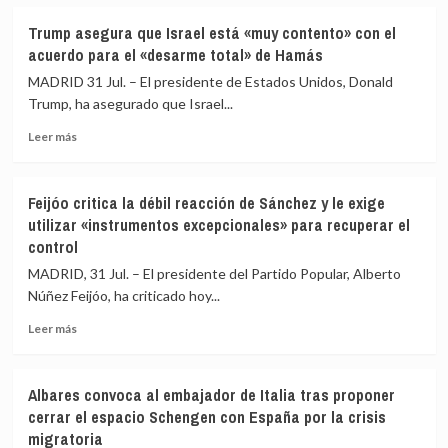
sobre
esquí
Detenido
Trump asegura que Israel está «muy contento» con el
no
un
acuerdo para el «desarme total» de Hamás
ofrecen
menor
ninguna
de
MADRID 31 Jul. – El presidente de Estados Unidos, Donald
protección
17
Trump, ha asegurado que Israel...
en
años
el
Leer
en
Leer más
eclipse
más
Gipuzkoa
sobre
como
Trump
referente
Feijóo critica la débil reacción de Sánchez y le exige
asegura
en
utilizar «instrumentos excepcionales» para recuperar el
que
España
control
Israel
de
está
la
MADRID, 31 Jul. – El presidente del Partido Popular, Alberto
«muy
red
Núñez Feijóo, ha criticado hoy...
contento»
764
con
de
Leer
Leer más
el
captación
más
acuerdo
y
sobre
para
explotación
Feijóo
Albares convoca al embajador de Italia tras proponer
el
de
critica
cerrar el espacio Schengen con España por la crisis
«desarme
menores
la
migratoria
total»
débil