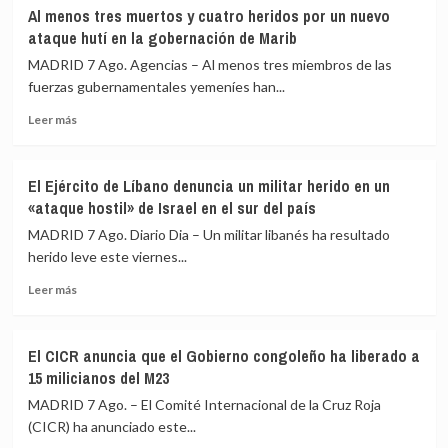
la
agosto
Trump
Al menos tres muertos y cuatro heridos por un nuevo
guerra
pide
ataque hutí en la gobernación de Marib
con
a
Irán
sus
MADRID 7 Ago. Agencias – Al menos tres miembros de las
senadores
fuerzas gubernamentales yemeníes han...
que
Leer
«espabilen»
Leer más
más
en
sobre
las
Al
próximas
El Ejército de Líbano denuncia un militar herido en un
menos
legislativas
«ataque hostil» de Israel en el sur del país
tres
o
muertos
será
MADRID 7 Ago. Diario Dia – Un militar libanés ha resultado
y
«el
herido leve este viernes...
cuatro
último
Leer
heridos
presidente
Leer más
más
por
republicano»
sobre
un
El
nuevo
El CICR anuncia que el Gobierno congoleño ha liberado a
Ejército
ataque
15 milicianos del M23
de
hutí
Líbano
en
MADRID 7 Ago. – El Comité Internacional de la Cruz Roja
denuncia
la
(CICR) ha anunciado este...
un
gobernación