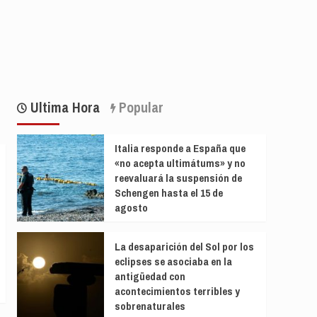
Ultima Hora
Popular
Italia responde a España que
«no acepta ultimátums» y no
reevaluará la suspensión de
Schengen hasta el 15 de
agosto
La desaparición del Sol por los
eclipses se asociaba en la
antigüedad con
acontecimientos terribles y
sobrenaturales