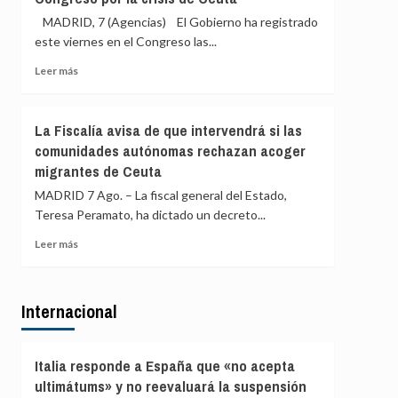
sus
que
MADRID, 7 (Agencias) El Gobierno ha registrado
viajeros
actuará
este viernes en el Congreso las...
o
si
habrá
las
Leer
Leer más
«medidas
comunidades
más
proporcionales»
autónomas
sobre
rechazan
Robles,
La Fiscalía avisa de que intervendrá si las
el
Marlaska,
comunidades autónomas rechazan acoger
reparto
Bolaños
de
migrantes de Ceuta
y
menores
Albares
MADRID 7 Ago. – La fiscal general del Estado,
migrantes
comparecerán
Teresa Peramato, ha dictado un decreto...
de
a
Ceuta
finales
Leer
Leer más
de
más
agosto
sobre
en
La
el
Internacional
Fiscalía
Congreso
avisa
por
de
la
que
Italia responde a España que «no acepta
crisis
intervendrá
ultimátums» y no reevaluará la suspensión
de
si