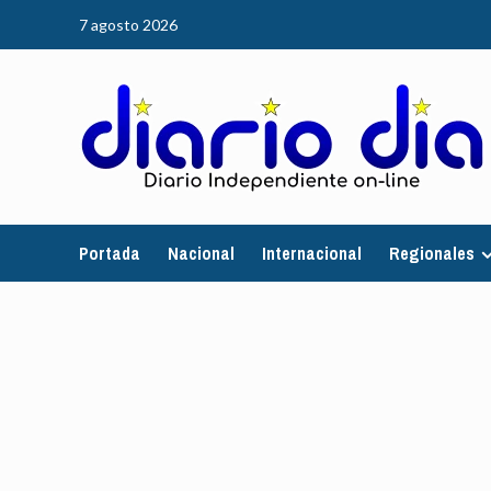
Saltar
7 agosto 2026
al
contenido
Portada
Nacional
Internacional
Regionales