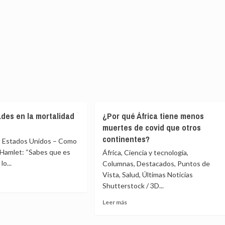
des en la mortalidad
¿Por qué África tiene menos
muertes de covid que otros
continentes?
Estados Unidos – Como
 Hamlet: “Sabes que es
África, Ciencia y tecnología,
o...
Columnas, Destacados, Puntos de
Vista, Salud, Últimas Noticias
Shutterstock / 3D...
e
Leer
Leer más
gualdades
más
sobre