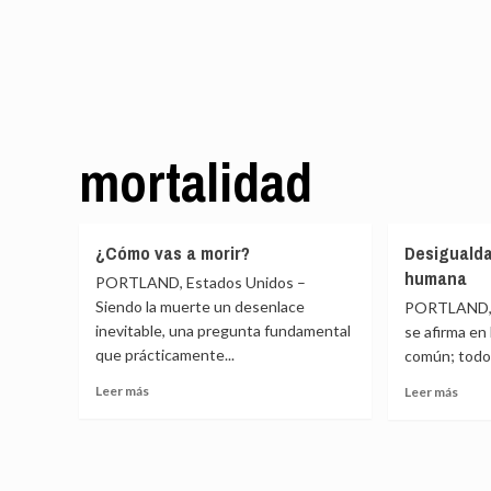
mortalidad
¿Cómo vas a morir?
Desigualda
humana
PORTLAND, Estados Unidos –
Siendo la muerte un desenlace
PORTLAND, 
inevitable, una pregunta fundamental
se afirma en
que prácticamente...
común; todo l
Leer
Leer
Leer más
Leer más
más
más
sobre
sobr
¿Cómo
Desi
vas
en