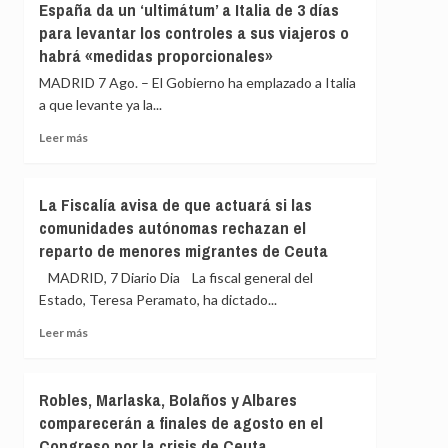
España da un ‘ultimátum’ a Italia de 3 días
llamando
pide
para levantar los controles a sus viajeros o
a
que
«cazar»
habrá «medidas proporcionales»
la
a
directora
MADRID 7 Ago. – El Gobierno ha emplazado a Italia
los
del
a que levante ya la...
migrantes
CNI
de
explique
Leer
Leer más
Ceuta
en
más
el
sobre
Congreso
España
La Fiscalía avisa de que actuará si las
qué
da
comunidades autónomas rechazan el
sabía
un
de
reparto de menores migrantes de Ceuta
‘ultimátum’
la
a
MADRID, 7 Diario Dia La fiscal general del
entrada
Italia
Estado, Teresa Peramato, ha dictado...
masiva
de
de
3
Leer
Leer más
migrantes
días
más
en
para
sobre
Ceuta
levantar
La
Robles, Marlaska, Bolaños y Albares
los
Fiscalía
comparecerán a finales de agosto en el
controles
avisa
a
Congreso por la crisis de Ceuta
de