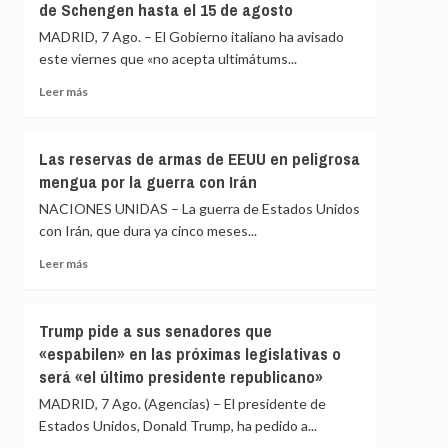
de Schengen hasta el 15 de agosto
Ceuta
las
comunidades
MADRID, 7 Ago. – El Gobierno italiano ha avisado
autónomas
este viernes que «no acepta ultimátums...
rechazan
Leer
acoger
Leer más
más
migrantes
sobre
de
Italia
Ceuta
Las reservas de armas de EEUU en peligrosa
responde
mengua por la guerra con Irán
a
España
NACIONES UNIDAS – La guerra de Estados Unidos
que
con Irán, que dura ya cinco meses...
«no
acepta
Leer
Leer más
ultimátums»
más
y
sobre
no
Las
Trump pide a sus senadores que
reevaluará
reservas
«espabilen» en las próximas legislativas o
la
de
será «el último presidente republicano»
suspensión
armas
de
de
MADRID, 7 Ago. (Agencias) – El presidente de
Schengen
EEUU
Estados Unidos, Donald Trump, ha pedido a...
hasta
en