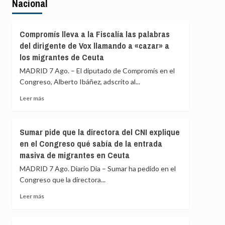
Nacional
Compromís lleva a la Fiscalía las palabras
del dirigente de Vox llamando a «cazar» a
los migrantes de Ceuta
MADRID 7 Ago. – El diputado de Compromís en el
Congreso, Alberto Ibáñez, adscrito al...
Leer
Leer más
más
sobre
Compromís
Sumar pide que la directora del CNI explique
lleva
en el Congreso qué sabía de la entrada
a
masiva de migrantes en Ceuta
la
Fiscalía
MADRID 7 Ago. Diario Dia – Sumar ha pedido en el
las
Congreso que la directora...
palabras
del
Leer
Leer más
dirigente
más
de
sobre
Vox
Sumar