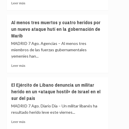
el
peligrosa
Leer
Leer más
15
mengua
más
de
por
sobre
agosto
la
Trump
Al menos tres muertos y cuatro heridos por
guerra
pide
un nuevo ataque hutí en la gobernación de
con
a
Irán
Marib
sus
senadores
MADRID 7 Ago. Agencias – Al menos tres
que
miembros de las fuerzas gubernamentales
«espabilen»
yemeníes han...
en
las
Leer
Leer más
próximas
más
legislativas
sobre
o
Al
El Ejército de Líbano denuncia un militar
será
menos
«el
herido en un «ataque hostil» de Israel en el
tres
último
sur del país
muertos
presidente
y
MADRID 7 Ago. Diario Dia – Un militar libanés ha
republicano»
cuatro
resultado herido leve este viernes...
heridos
por
Leer
Leer más
un
más