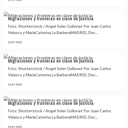
más
sobre
Unicef
Migraciones y fronteras en clave de justicia
lanza
Foto: Shutterstock / Angel Soler Gollonet Por Juan Carlos
programa
para
Velasco y MariaCaterina La BarberaMADRID, Dec...
niños
Leer
Leer más
venezolanos
más
refugiados
sobre
Migraciones
Migraciones y fronteras en clave de justicia
y
Foto: Shutterstock / Angel Soler Gollonet Por Juan Carlos
fronteras
en
Velasco y MariaCaterina La BarberaMADRID, Dec...
clave
Leer
Leer más
de
más
justicia
sobre
Migraciones
Migraciones y fronteras en clave de justicia
y
Foto: Shutterstock / Angel Soler Gollonet Por Juan Carlos
fronteras
en
Velasco y MariaCaterina La BarberaMADRID, Dec...
clave
Leer
Leer más
de