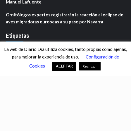
Manuel Lafuente
Ornitólogos expertos registrarán la reacción al eclipse de
aves migradoras europeas a su paso por Navarra
Etiquetas
La web de Diario Dia utiliza cookies, tanto propias como ajenas,
ANDALUCÍA
ARAGÓN
ASTURIAS
C. VALENCIANA
para mejorar la experiencia de uso.
Configuración de
CASTILLA-LA MANCHA
CASTILLA Y LEÓN
CATALUNYA
Cookies
ACEPTAR
Rechazar
CHANCE
CIENCIA
CULTURA
DEFENSA
DEPORTES
DESCONECTA
DESTACADOS
ECONOMÍA FINANZAS
EDUCACIÓN
ESPAÑA
ESTADOS UNIDOS
EUROPA
EXTREMADURA
FÚTBOL
GALICIA
GENTE
GOBIERNO
IGUALDAD
INFOSALUS.COM