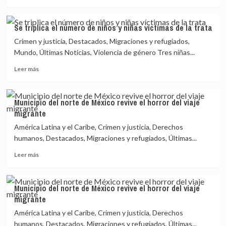
más
en
sobre
Yemen
Policías
Se triplica el número de niños y niñas víctimas de la trata
regionales
Crimen y justicia, Destacados, Migraciones y refugiados,
detenidos
en
Mundo, Últimas Noticias, Violencia de género Tres niñas...
México
Leer
Leer más
por
más
masacre
sobre
de
Se
migrantes
Municipio del norte de México revive el horror del viaje
triplica
migrante
el
número
América Latina y el Caribe, Crimen y justicia, Derechos
de
humanos, Destacados, Migraciones y refugiados, Últimas...
niños
Leer
y
Leer más
más
niñas
sobre
víctimas
Municipio
de
Municipio del norte de México revive el horror del viaje
del
la
migrante
norte
trata
de
América Latina y el Caribe, Crimen y justicia, Derechos
México
humanos, Destacados, Migraciones y refugiados, Últimas...