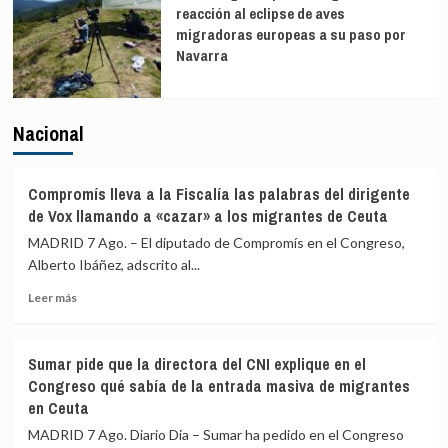
reacción al eclipse de aves
migradoras europeas a su paso por
Navarra
Nacional
Compromís lleva a la Fiscalía las palabras del dirigente
de Vox llamando a «cazar» a los migrantes de Ceuta
MADRID 7 Ago. – El diputado de Compromís en el Congreso,
Alberto Ibáñez, adscrito al...
Leer
Leer más
más
sobre
Compromís
Sumar pide que la directora del CNI explique en el
lleva
Congreso qué sabía de la entrada masiva de migrantes
a
en Ceuta
la
Fiscalía
MADRID 7 Ago. Diario Dia – Sumar ha pedido en el Congreso
las