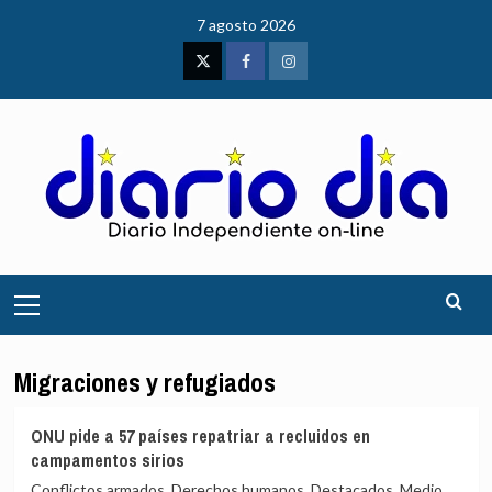
Saltar
7 agosto 2026
al
contenido
Twitter
Facebook
Instagram
Menú
principal
Migraciones y refugiados
ONU pide a 57 países repatriar a recluidos en
campamentos sirios
Conflictos armados, Derechos humanos, Destacados, Medio