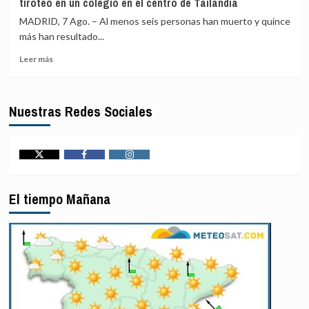
tiroteo en un colegio en el centro de Tailandia
rohinyás
milicianos
en
del
MADRID, 7 Ago. – Al menos seis personas han muerto y quince
Bangladés
M23
más han resultado...
se
Leer
ven
Leer más
más
afectados
sobre
por
Al
nuevas
Nuestras Redes Sociales
menos
catástrofes
seis
muertos
y
una
Twitter
Facebook
Instagram
quincena
de
El tiempo Mañana
heridos
en
un
tiroteo
en
un
colegio
en
el