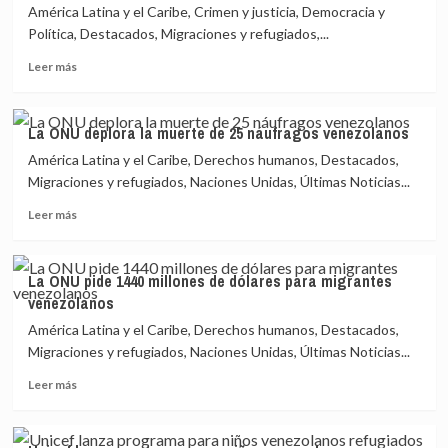
América Latina y el Caribe, Crimen y justicia, Democracia y
3000
migrantes
Política, Destacados, Migraciones y refugiados,...
murieron
Leer
Leer más
en
más
2020
sobre
pese
Pandillas
a
La ONU deplora la muerte de 25 náufragos venezolanos
violentas
restricción
América Latina y el Caribe, Derechos humanos, Destacados,
atizan
de
la
Migraciones y refugiados, Naciones Unidas, Últimas Noticias...
movilidad
migración
Leer
Leer más
centroamericana
más
sobre
La
La ONU pide 1440 millones de dólares para migrantes
ONU
venezolanos
deplora
la
América Latina y el Caribe, Derechos humanos, Destacados,
muerte
Migraciones y refugiados, Naciones Unidas, Últimas Noticias...
de
Leer
25
Leer más
más
náufragos
sobre
venezolanos
La