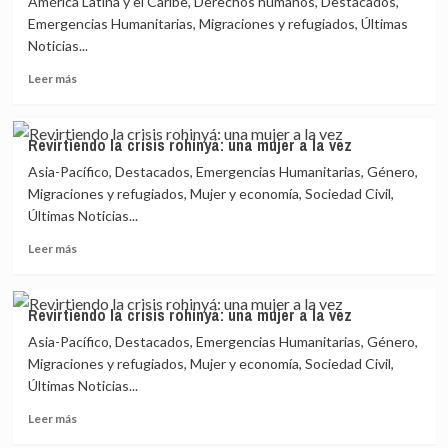
América Latina y el Caribe, Derechos humanos, Destacados,
aéreo
Emergencias Humanitarias, Migraciones y refugiados, Últimas
para
Noticias...
auxiliar
a
Leer
Leer más
refugiados
más
de
sobre
Etiopía
ONU
Revirtiendo la crisis rohinyá: una mujer a la vez
critica
Asia-Pacífico, Destacados, Emergencias Humanitarias, Género,
a
Trinidad
Migraciones y refugiados, Mujer y economía, Sociedad Civil,
y
Últimas Noticias...
Tobago
Leer
por
Leer más
más
deportar
sobre
a
Revirtiendo
niños
Revirtiendo la crisis rohinyá: una mujer a la vez
la
venezolanos
Asia-Pacífico, Destacados, Emergencias Humanitarias, Género,
crisis
rohinyá:
Migraciones y refugiados, Mujer y economía, Sociedad Civil,
una
Últimas Noticias...
mujer
Leer
a
Leer más
más
la