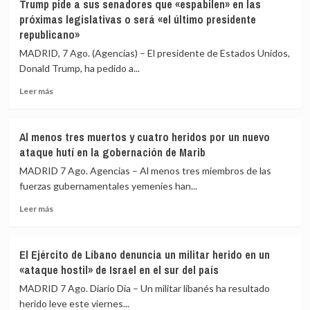
por
Trump pide a sus senadores que «espabilen» en las
intervendrá
la
próximas legislativas o será «el último presidente
si
crisis
republicano»
las
de
MADRID, 7 Ago. (Agencias) – El presidente de Estados Unidos,
comunidades
Ceuta
autónomas
Donald Trump, ha pedido a...
rechazan
Leer
Leer más
acoger
más
migrantes
sobre
de
Trump
Ceuta
Al menos tres muertos y cuatro heridos por un nuevo
pide
ataque hutí en la gobernación de Marib
a
sus
MADRID 7 Ago. Agencias – Al menos tres miembros de las
senadores
fuerzas gubernamentales yemeníes han...
que
Leer
«espabilen»
Leer más
más
en
sobre
las
Al
próximas
El Ejército de Líbano denuncia un militar herido en un
menos
legislativas
«ataque hostil» de Israel en el sur del país
tres
o
muertos
será
MADRID 7 Ago. Diario Dia – Un militar libanés ha resultado
y
«el
herido leve este viernes...