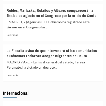
en
para
sobre
Ceuta
levantar
La
Robles, Marlaska, Bolaños y Albares comparecerán a
los
Fiscalía
finales de agosto en el Congreso por la crisis de Ceuta
controles
avisa
a
de
MADRID, 7 (Agencias) El Gobierno ha registrado este
sus
que
viernes en el Congreso las...
viajeros
actuará
o
Leer
si
Leer más
habrá
más
las
«medidas
sobre
comunidades
proporcionales»
Robles,
autónomas
La Fiscalía avisa de que intervendrá si las comunidades
Marlaska,
rechazan
autónomas rechazan acoger migrantes de Ceuta
Bolaños
el
y
reparto
MADRID 7 Ago. – La fiscal general del Estado, Teresa
Albares
de
Peramato, ha dictado un decreto...
comparecerán
menores
Leer
a
migrantes
Leer más
más
finales
de
sobre
de
Ceuta
La
agosto
Internacional
Fiscalía
en
avisa
el
de
Congreso
que