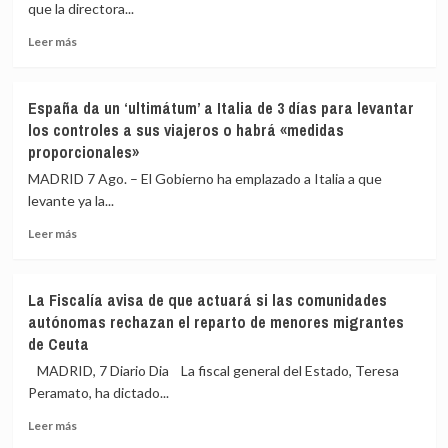
que la directora...
palabras
del
Leer
Leer más
dirigente
más
de
sobre
Vox
Sumar
España da un ‘ultimátum’ a Italia de 3 días para levantar
llamando
pide
los controles a sus viajeros o habrá «medidas
a
que
proporcionales»
«cazar»
la
a
directora
MADRID 7 Ago. – El Gobierno ha emplazado a Italia a que
los
del
levante ya la...
migrantes
CNI
de
explique
Leer
Leer más
Ceuta
en
más
el
sobre
Congreso
España
La Fiscalía avisa de que actuará si las comunidades
qué
da
autónomas rechazan el reparto de menores migrantes
sabía
un
de Ceuta
de
‘ultimátum’
la
a
MADRID, 7 Diario Dia La fiscal general del Estado, Teresa
entrada
Italia
Peramato, ha dictado...
masiva
de
de
3
Leer
Leer más
migrantes
días
más