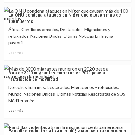
Permanecer
sobre
en
HRW
México
La ONU condena ataques en Níger que causan más de
pide
100 muertos
terminar
ya
África, Conflictos armados, Destacados, Migraciones y
el
refugiados, Naciones Unidas, Últimas Noticias En la zona
programa
pastoril...
Permanecer
en
Leer
Leer más
México
más
sobre
La
Más de 3000 migrantes murieron en 2020 pese a
ONU
restricción de movilidad
condena
ataques
Derechos humanos, Destacados, Migraciones y refugiados,
en
Mundo, Naciones Unidas, Últimas Noticias Rescatistas de SOS
Níger
Méditerranée...
que
causan
Leer
Leer más
más
más
de
sobre
100
Más
Pandillas violentas atizan la migración centroamericana
muertos
de