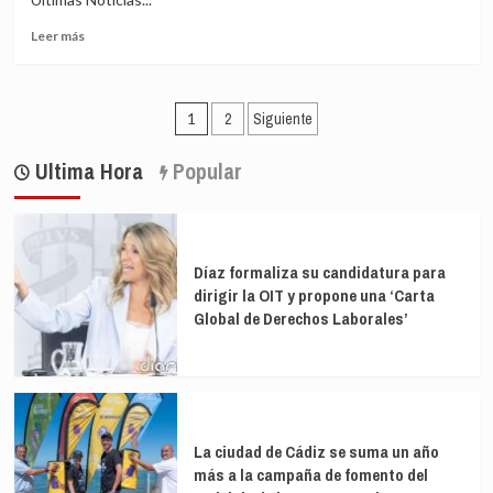
mujer
Leer
a
Leer más
más
la
sobre
vez
Revirtiendo
Paginación
la
1
2
Siguiente
crisis
de
rohinyá:
Ultima Hora
Popular
entradas
una
mujer
a
la
vez
Díaz formaliza su candidatura para
dirigir la OIT y propone una ‘Carta
Global de Derechos Laborales’
La ciudad de Cádiz se suma un año
más a la campaña de fomento del