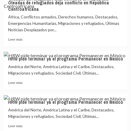
Oleadas de refugiados deja conflicto en República
Migrante
Centroafricana
es
detenida
África, Conflictos armados, Derechos humanos, Destacados,
en
Emergencias Humanitarias, Migraciones y refugiados, Últimas
Guatemala
Noticias Desplazados por...
y
México
Leer
Leer más
vigila
más
su
sobre
llegada
Oleadas
HRW pide terminar ya el programa Permanecer en México
de
América del Norte, América Latina y el Caribe, Destacados,
refugiados
deja
Migraciones y refugiados, Sociedad Civil, Últimas...
conflicto
Leer
Leer más
en
más
República
sobre
Centroafricana
HRW
HRW pide terminar ya el programa Permanecer en México
pide
América del Norte, América Latina y el Caribe, Destacados,
terminar
ya
Migraciones y refugiados, Sociedad Civil, Últimas...
el
Leer
Leer más
programa
más