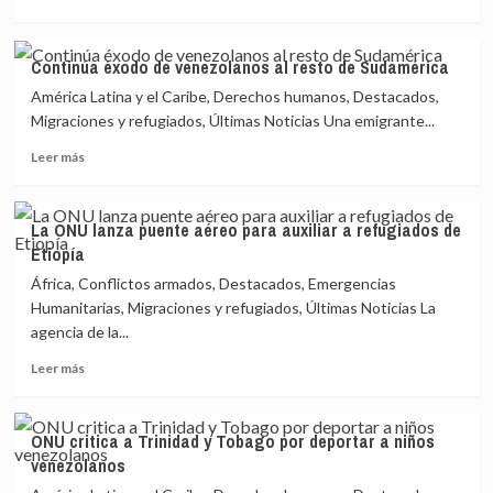
más
justicia
sobre
Migraciones
Continúa éxodo de venezolanos al resto de Sudamérica
y
América Latina y el Caribe, Derechos humanos, Destacados,
fronteras
en
Migraciones y refugiados, Últimas Noticias Una emigrante...
clave
Leer
Leer más
de
más
justicia
sobre
Continúa
La ONU lanza puente aéreo para auxiliar a refugiados de
éxodo
Etiopía
de
venezolanos
África, Conflictos armados, Destacados, Emergencias
al
Humanitarias, Migraciones y refugiados, Últimas Noticias La
resto
agencia de la...
de
Sudamérica
Leer
Leer más
más
sobre
La
ONU critica a Trinidad y Tobago por deportar a niños
ONU
venezolanos
lanza
puente