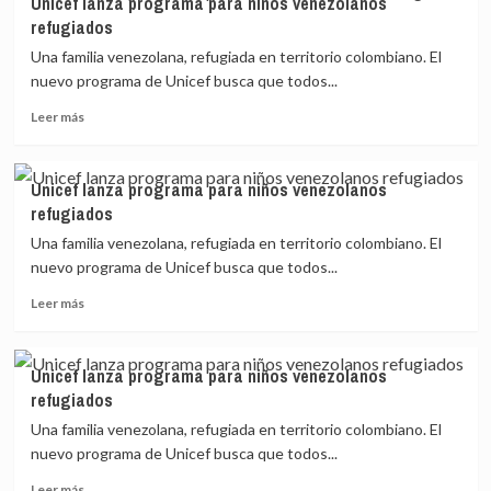
Unicef lanza programa para niños venezolanos
ONU
refugiados
pide
1440
Una familia venezolana, refugiada en territorio colombiano. El
millones
nuevo programa de Unicef busca que todos...
de
Leer
dólares
Leer más
más
para
sobre
migrantes
Unicef
venezolanos
Unicef lanza programa para niños venezolanos
lanza
refugiados
programa
para
Una familia venezolana, refugiada en territorio colombiano. El
niños
nuevo programa de Unicef busca que todos...
venezolanos
Leer
refugiados
Leer más
más
sobre
Unicef
Unicef lanza programa para niños venezolanos
lanza
refugiados
programa
para
Una familia venezolana, refugiada en territorio colombiano. El
niños
nuevo programa de Unicef busca que todos...
venezolanos
Leer
refugiados
Leer más