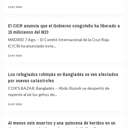
cuatro
último
Leer
heridos
presidente
Leer más
más
por
republicano»
sobre
un
El
nuevo
El CICR anuncia que el Gobierno congoleño ha liberado a
Ejército
ataque
15 milicianos del M23
de
hutí
Líbano
en
MADRID 7 Ago. – El Comité Internacional de la Cruz Roja
denuncia
la
(CICR) ha anunciado este...
un
gobernación
Leer
militar
de
Leer más
más
herido
Marib
sobre
en
El
un
Los refugiados rohinyás en Bangladés se ven afectados
CICR
«ataque
por nuevas catástrofes
anuncia
hostil»
que
de
COX’S BAZAR, Bangladés – Abdu Rozork se despertó de
el
Israel
repente al oír los gritos de...
Gobierno
en
Leer
congoleño
el
Leer más
más
ha
sur
sobre
liberado
del
Los
a
país
Al menos seis muertos y una quincena de heridos en un
refugiados
15