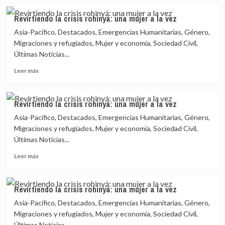
sobre
vez
Revirtiendo
Revirtiendo la crisis rohinyá: una mujer a la vez
la
Asia-Pacífico, Destacados, Emergencias Humanitarias, Género,
crisis
rohinyá:
Migraciones y refugiados, Mujer y economía, Sociedad Civil,
una
Últimas Noticias...
mujer
Leer
a
Leer más
más
la
sobre
vez
Revirtiendo
Revirtiendo la crisis rohinyá: una mujer a la vez
la
Asia-Pacífico, Destacados, Emergencias Humanitarias, Género,
crisis
rohinyá:
Migraciones y refugiados, Mujer y economía, Sociedad Civil,
una
Últimas Noticias...
mujer
Leer
a
Leer más
más
la
sobre
vez
Revirtiendo
Revirtiendo la crisis rohinyá: una mujer a la vez
la
Asia-Pacífico, Destacados, Emergencias Humanitarias, Género,
crisis
rohinyá:
Migraciones y refugiados, Mujer y economía, Sociedad Civil,
una
Últimas Noticias...