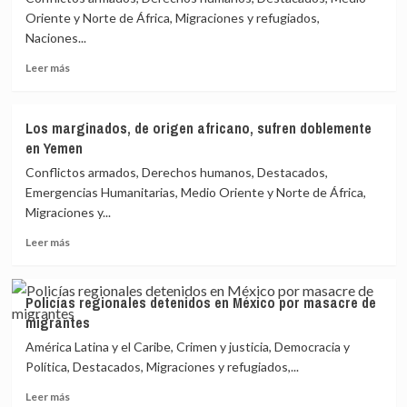
Oriente y Norte de África, Migraciones y refugiados,
Naciones...
Leer
Leer más
más
sobre
ONU
Los marginados, de origen africano, sufren doblemente
pide
en Yemen
a
57
Conflictos armados, Derechos humanos, Destacados,
países
Emergencias Humanitarias, Medio Oriente y Norte de África,
repatriar
Migraciones y...
a
recluidos
Leer
Leer más
en
más
campamentos
sobre
sirios
Los
Policías regionales detenidos en México por masacre de
marginados,
migrantes
de
origen
América Latina y el Caribe, Crimen y justicia, Democracia y
africano,
Política, Destacados, Migraciones y refugiados,...
sufren
Leer
doblemente
Leer más