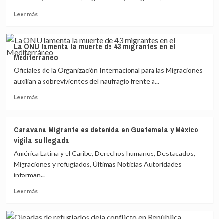
revive
Leer
el
Leer más
más
horror
sobre
del
Municipio
viaje
La ONU lamenta la muerte de 43 migrantes en el
del
migrante
Mediterráneo
norte
de
Oficiales de la Organización Internacional para las Migraciones
México
auxilian a sobrevivientes del naufragio frente a...
revive
Leer
el
Leer más
más
horror
sobre
del
La
viaje
Caravana Migrante es detenida en Guatemala y México
ONU
migrante
vigila su llegada
lamenta
la
América Latina y el Caribe, Derechos humanos, Destacados,
muerte
Migraciones y refugiados, Últimas Noticias Autoridades
de
informan...
43
migrantes
Leer
Leer más
en
más
el
sobre
Mediterráneo
Caravana