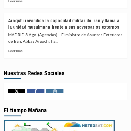
Leer
Leer más
la
más
reanudación
sobre
del
EEUU
Araqchi reivindica la capacidad militar de Irán y llama a
bloqueo
sanciona
la unidad musulmana frente a sus adversarios externos
naval
a
sobre
seis
MADRID 8 Ago. (Agencias) – El ministro de Asuntos Exteriores
los
entidades
de Irán, Abbas Araqchi, ha...
puertos
y
y
Leer
una
Leer más
costas
más
persona
de
sobre
por
Irán
Araqchi
facilitar
Nuestras Redes Sociales
reivindica
a
la
Teherán
capacidad
el
militar
blanqueo
de
de
Twitter
Facebook
Instagram
Irán
fondos
y
mediante
El tiempo Mañana
llama
criptomonedas
a
la
unidad