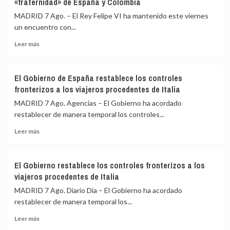
«fraternidad» de España y Colombia
reuniones
bilaterales
MADRID 7 Ago. – El Rey Felipe VI ha mantenido este viernes
con
un encuentro con...
homólogos
Leer
latinoamericanos
Leer más
más
para
sobre
impulsar
Felipe
la
El Gobierno de España restablece los controles
VI
Cumbre
fronterizos a los viajeros procedentes de Italia
y
de
De
Madrid
MADRID 7 Ago. Agencias – El Gobierno ha acordado
la
restablecer de manera temporal los controles...
Espriella
Leer
escenifican
Leer más
más
la
sobre
relación
El
de
El Gobierno restablece los controles fronterizos a los
Gobierno
«fraternidad»
viajeros procedentes de Italia
de
de
España
España
MADRID 7 Ago. Diario Dia – El Gobierno ha acordado
restablece
y
restablecer de manera temporal los...
los
Colombia
Leer
controles
Leer más
más
fronterizos