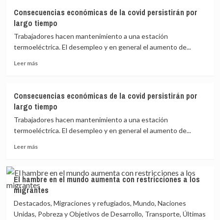
Gobiernos
Consecuencias económicas de la covid persistirán por
dejaron
largo tiempo
desprotegidas
a
Trabajadores hacen mantenimiento a una estación
2700
termoeléctrica. El desempleo y en general el aumento de...
millones
Leer
de
Leer más
más
personas
sobre
Consecuencias
Consecuencias económicas de la covid persistirán por
económicas
largo tiempo
de
la
Trabajadores hacen mantenimiento a una estación
covid
termoeléctrica. El desempleo y en general el aumento de...
persistirán
Leer
por
Leer más
más
largo
sobre
tiempo
Consecuencias
El hambre en el mundo aumenta con restricciones a los
económicas
migrantes
de
la
Destacados, Migraciones y refugiados, Mundo, Naciones
covid
Unidas, Pobreza y Objetivos de Desarrollo, Transporte, Últimas
persistirán