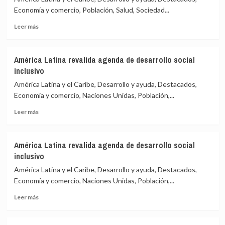
Economía y comercio, Población, Salud, Sociedad...
Leer
Leer más
más
sobre
Economías
América Latina revalida agenda de desarrollo social
inclusivas
inclusivo
ayudarían
a
América Latina y el Caribe, Desarrollo y ayuda, Destacados,
recuperación
Economía y comercio, Naciones Unidas, Población,...
poscovid
Leer
en
Leer más
más
América
sobre
Latina
América
América Latina revalida agenda de desarrollo social
Latina
inclusivo
revalida
agenda
América Latina y el Caribe, Desarrollo y ayuda, Destacados,
de
Economía y comercio, Naciones Unidas, Población,...
desarrollo
Leer
social
Leer más
más
inclusivo
sobre
América