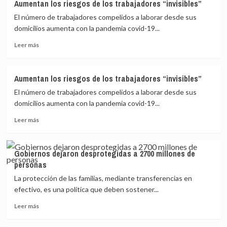
Aumentan los riesgos de los trabajadores “invisibles”
los
El número de trabajadores compelidos a laborar desde sus
riesgos
de
domicilios aumenta con la pandemia covid-19...
los
Leer
Leer más
trabajadores
más
“invisibles”
sobre
Aumentan
Aumentan los riesgos de los trabajadores “invisibles”
los
El número de trabajadores compelidos a laborar desde sus
riesgos
de
domicilios aumenta con la pandemia covid-19...
los
Leer
Leer más
trabajadores
más
“invisibles”
sobre
Aumentan
Gobiernos dejaron desprotegidas a 2700 millones de
los
personas
riesgos
de
La protección de las familias, mediante transferencias en
los
efectivo, es una política que deben sostener...
trabajadores
Leer
“invisibles”
Leer más
más
sobre