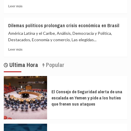
causada
Leer
Leer más
por
más
la
sobre
covid
La
Dilemas políticos prolongan crisis económica en Brasil
ONU
América Latina y el Caribe, Análisis, Democracia y Política,
pide
ayuda
Destacados, Economía y comercio, Las elegidas...
ante
Leer
Leer más
la
más
“devastación”
sobre
causada
Ultima Hora
Popular
Dilemas
por
políticos
la
prolongan
covid
crisis
económica
El Consejo de Seguridad alerta de una
en
escalada en Yemen y pide a los hutíes
Brasil
que frenen sus ataques