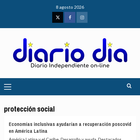
Saltar
8 agosto 2026
al
contenido
Twitter
Facebook
Instagram
Menú
principal
protección social
Economías inclusivas ayudarían a recuperación poscovid
en América Latina
América Latina y el Caribe, Desarrollo y ayuda, Destacados,