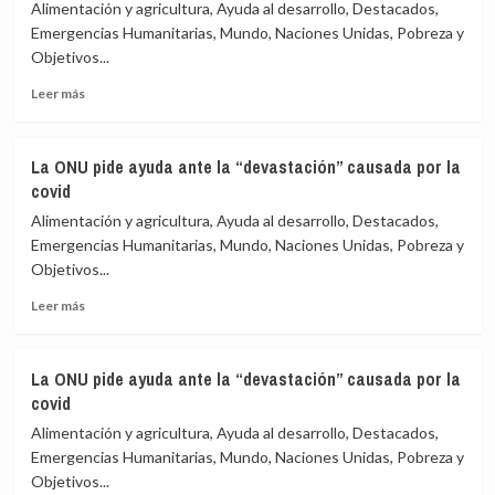
hacia
ayuda
Alimentación y agricultura, Ayuda al desarrollo, Destacados,
una
ante
Emergencias Humanitarias, Mundo, Naciones Unidas, Pobreza y
mayor
la
Objetivos...
austeridad?
“devastación”
causada
Leer
Leer más
por
más
la
sobre
covid
La
La ONU pide ayuda ante la “devastación” causada por la
ONU
covid
pide
ayuda
Alimentación y agricultura, Ayuda al desarrollo, Destacados,
ante
Emergencias Humanitarias, Mundo, Naciones Unidas, Pobreza y
la
Objetivos...
“devastación”
causada
Leer
Leer más
por
más
la
sobre
covid
La
La ONU pide ayuda ante la “devastación” causada por la
ONU
covid
pide
ayuda
Alimentación y agricultura, Ayuda al desarrollo, Destacados,
ante
Emergencias Humanitarias, Mundo, Naciones Unidas, Pobreza y
la
Objetivos...
“devastación”