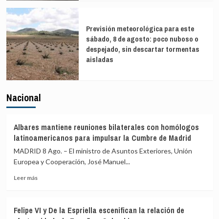
Previsión meteorológica para este
sábado, 8 de agosto: poco nuboso o
despejado, sin descartar tormentas
aisladas
Nacional
Albares mantiene reuniones bilaterales con homólogos
latinoamericanos para impulsar la Cumbre de Madrid
MADRID 8 Ago. – El ministro de Asuntos Exteriores, Unión
Europea y Cooperación, José Manuel...
Leer
Leer más
más
sobre
Albares
Felipe VI y De la Espriella escenifican la relación de
mantiene