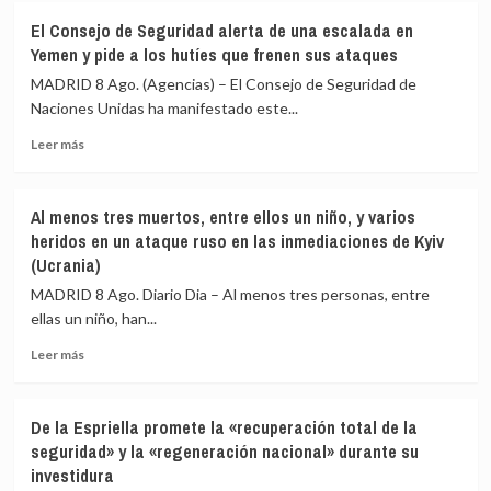
todos
que
sus
la
El Consejo de Seguridad alerta de una escalada en
cargos
Fiscalía
Yemen y pide a los hutíes que frenen sus ataques
está
MADRID 8 Ago. (Agencias) – El Consejo de Seguridad de
para
Naciones Unidas ha manifestado este...
«defender
el
Leer
Leer más
interés»
más
de
sobre
los
El
menores
Al menos tres muertos, entre ellos un niño, y varios
Consejo
y
heridos en un ataque ruso en las inmediaciones de Kyiv
de
«no
(Ucrania)
Seguridad
para
alerta
MADRID 8 Ago. Diario Dia – Al menos tres personas, entre
salir
de
al
ellas un niño, han...
una
auxilio
escalada
Leer
Leer más
del
en
más
Gobierno»
Yemen
sobre
y
Al
De la Espriella promete la «recuperación total de la
pide
menos
seguridad» y la «regeneración nacional» durante su
a
tres
investidura
los
muertos,