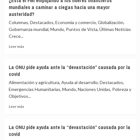
¿Está el FMI empujando a los líderes financieros
social
mundiales a caminar a ciegas hacia una mayor
traba
austeridad?
la
resistencia
Columnas, Destacados, Economía y comercio, Globalización,
de
Gobernanza mundial, Mundo, Puntos de Vista, Últimas Noticias
Asia
Crece...
ante
la
Leer
Leer más
covid
más
sobre
¿Está
La ONU pide ayuda ante la “devastación” causada por la
el
covid
FMI
empujando
Alimentación y agricultura, Ayuda al desarrollo, Destacados,
a
Emergencias Humanitarias, Mundo, Naciones Unidas, Pobreza y
los
Objetivos...
líderes
financieros
Leer
Leer más
mundiales
más
a
sobre
caminar
La
La ONU pide ayuda ante la “devastación” causada por la
a
ONU
covid
ciegas
pide