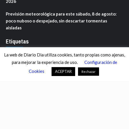
2026
Previsión meteorológica para este sábado, 8 de agosto:
poco nuboso o despejado, sin descartar tormentas
aisladas
Etiquetas
La web de Diario Dia utiliza cookies, tanto propias como ajenas,
ANDALUCÍA
ARAGÓN
ASTURIAS
C. VALENCIANA
para mejorar la experiencia de uso.
Configuración de
CASTILLA-LA MANCHA
CASTILLA Y LEÓN
CATALUNYA
Cookies
ACEPTAR
Rechazar
CHANCE
CIENCIA
CULTURA
DEFENSA
DEPORTES
DESCONECTA
DESTACADOS
ECONOMÍA FINANZAS
EDUCACIÓN
ESPAÑA
ESTADOS UNIDOS
EUROPA
EXTREMADURA
FÚTBOL
GALICIA
GENTE
GOBIERNO
IGUALDAD
INFOSALUS.COM