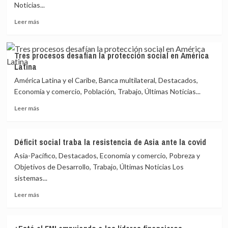
Noticias...
por
largo
Leer
Leer más
tiempo
más
sobre
El
Tres procesos desafían la protección social en América
hambre
Latina
en
el
América Latina y el Caribe, Banca multilateral, Destacados,
mundo
Economía y comercio, Población, Trabajo, Últimas Noticias...
aumenta
Leer
con
Leer más
más
restricciones
sobre
a
Tres
los
Déficit social traba la resistencia de Asia ante la covid
procesos
migrantes
Asia-Pacífico, Destacados, Economía y comercio, Pobreza y
desafían
la
Objetivos de Desarrollo, Trabajo, Últimas Noticias Los
protección
sistemas...
social
Leer
en
Leer más
más
América
sobre
Latina
Déficit