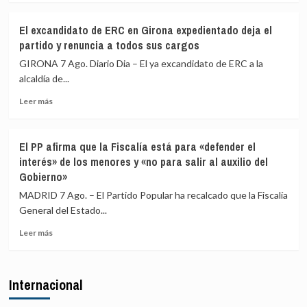
sobre
a
El
los
El excandidato de ERC en Girona expedientado deja el
Gobierno
viajeros
partido y renuncia a todos sus cargos
restablece
procedentes
los
de
GIRONA 7 Ago. Diario Dia – El ya excandidato de ERC a la
controles
Italia
alcaldía de...
fronterizos
Leer
a
Leer más
más
los
sobre
viajeros
El
procedentes
El PP afirma que la Fiscalía está para «defender el
excandidato
de
interés» de los menores y «no para salir al auxilio del
de
Italia
Gobierno»
ERC
en
MADRID 7 Ago. – El Partido Popular ha recalcado que la Fiscalía
Girona
General del Estado...
expedientado
deja
Leer
Leer más
el
más
partido
sobre
y
El
Internacional
renuncia
PP
a
afirma