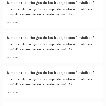
Aumentan los riesgos de los trabajadores “invisibles”
Latina
El número de trabajadores compelidos a laborar desde sus
revalida
agenda
domicilios aumenta con la pandemia covid-19...
de
Leer
Leer más
desarrollo
más
social
sobre
inclusivo
Aumentan
Aumentan los riesgos de los trabajadores “invisibles”
los
El número de trabajadores compelidos a laborar desde sus
riesgos
de
domicilios aumenta con la pandemia covid-19...
los
Leer
Leer más
trabajadores
más
“invisibles”
sobre
Aumentan
Aumentan los riesgos de los trabajadores “invisibles”
los
El número de trabajadores compelidos a laborar desde sus
riesgos
de
domicilios aumenta con la pandemia covid-19...
los
Leer
Leer más
trabajadores
más
“invisibles”
sobre
Aumentan