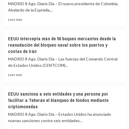
hutíes
entre
MADRID 8 Ago. Diario Dia – El nuevo presidente de Colombia,
que
ellos
Abelardo de la Espriella,...
frenen
un
sus
niño,
Leer
Leer más
ataques
y
más
varios
sobre
heridos
De
EEUU intercepta más de 50 buques mercantes desde la
en
la
reanudación del bloqueo naval sobre los puertos y
un
Espriella
costas de Irán
ataque
promete
ruso
la
MADRID 8 Ago. Diario Dia – Las fuerzas del Comando Central
en
«recuperación
de Estados Unidos (CENTCOM)...
las
total
inmediaciones
de
Leer
Leer más
de
la
más
Kyiv
seguridad»
sobre
(Ucrania)
y
EEUU
EEUU sanciona a seis entidades y una persona por
la
intercepta
facilitar a Teherán el blanqueo de fondos mediante
«regeneración
más
criptomonedas
nacional»
de
durante
50
MADRID 8 Ago. Diario Dia – Estados Unidos ha anunciado
su
buques
nuevas sanciones contra seis entidades...
investidura
mercantes
desde