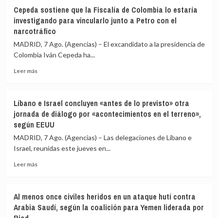
La
EEUU
Cepeda sostiene que la Fiscalía de Colombia lo estaría
UE
contra
investigando para vincularlo junto a Petro con el
afirma
Cuba
narcotráfico
que
un
Rusia
intento
MADRID, 7 Ago. (Agencias) – El excandidato a la presidencia de
ha
de
Colombia Iván Cepeda ha...
reclutado
«alterar
a
el
Leer
Leer más
«más
orden
más
de
constitucional»
sobre
28.000
Cepeda
Líbano e Israel concluyen «antes de lo previsto» otra
extranjeros
sostiene
jornada de diálogo por «acontecimientos en el terreno»,
de
que
según EEUU
135
la
países»
Fiscalía
MADRID, 7 Ago. (Agencias) – Las delegaciones de Líbano e
para
de
Israel, reunidas este jueves en...
combatir
Colombia
en
lo
Leer
Leer más
Ucrania
estaría
más
investigando
sobre
para
Líbano
Al menos once civiles heridos en un ataque hutí contra
vincularlo
e
Arabia Saudí, según la coalición para Yemen liderada por
junto
Israel
Riad
a