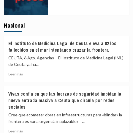
Nacional
El Instituto de Medicina Legal de Ceuta eleva a 82 los
fallecidos en el mar intentando cruzar la frontera
CEUTA, 6 Ago. Agencias – El Instituto de Medicina Legal (IML)
de Ceuta ya ha...
Leer
Leer más
más
sobre
El
Vivas confía en que las fuerzas de seguridad impidan la
Instituto
nueva entrada masiva a Ceuta que circula por redes
de
sociales
Medicina
Legal
Cree que acometer obras en infraestructuras para «blindar» la
de
frontera es «una urgencia inaplazable» ...
Ceuta
eleva
Leer
Leer más