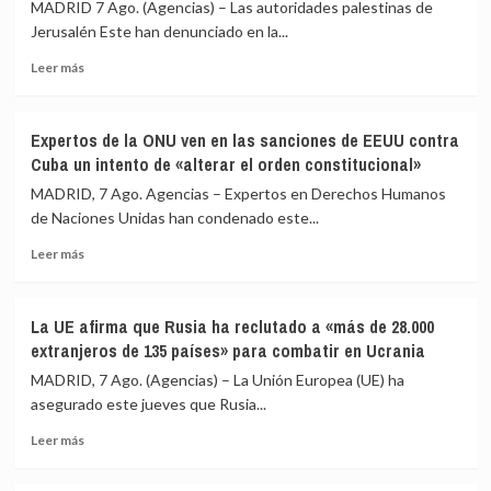
MADRID 7 Ago. (Agencias) – Las autoridades palestinas de
el
migrantes
Jerusalén Este han denunciado en la...
llamamiento
de
por
Ceuta
Leer
Leer más
redes
más
a
sobre
una
Las
nueva
Expertos de la ONU ven en las sanciones de EEUU contra
autoridades
entrada
Cuba un intento de «alterar el orden constitucional»
palestinas
masiva
de
MADRID, 7 Ago. Agencias – Expertos en Derechos Humanos
el
Jerusalén
de Naciones Unidas han condenado este...
15
Este
de
Leer
denuncian
Leer más
agosto
más
más
sobre
de
Expertos
50
La UE afirma que Rusia ha reclutado a «más de 28.000
de
heridos
extranjeros de 135 países» para combatir en Ucrania
la
y
ONU
60
MADRID, 7 Ago. (Agencias) – La Unión Europea (UE) ha
ven
detenidos
asegurado este jueves que Rusia...
en
en
Leer
las
una
Leer más
más
sanciones
redada
sobre
de
israelí