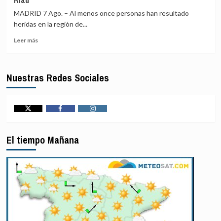
concluyen
Petro
«antes
MADRID 7 Ago. – Al menos once personas han resultado
con
de
heridas en la región de...
el
lo
narcotráfico
previsto»
Leer
Leer más
otra
más
jornada
sobre
de
Al
Nuestras Redes Sociales
diálogo
menos
por
once
«acontecimientos
civiles
en
heridos
el
en
Twitter
Facebook
Instagram
terreno»,
un
según
ataque
El tiempo Mañana
EEUU
hutí
contra
Arabia
Saudí,
según
la
coalición
para
Yemen