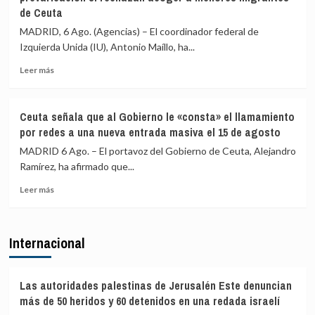
Ceuta
de Ceuta
Vecinos
y
del
«blindar»
MADRID, 6 Ago. (Agencias) – El coordinador federal de
Príncipe
la
Izquierda Unida (IU), Antonio Maíllo, ha...
cifra
frontera
en
con
Leer
Leer más
más
más
más
de
medios
sobre
4.800
europeos
IU
Ceuta señala que al Gobierno le «consta» el llamamiento
los
advierte
por redes a una nueva entrada masiva el 15 de agosto
menores
a
migrantes
los
MADRID 6 Ago. – El portavoz del Gobierno de Ceuta, Alejandro
en
gobiernos
Ramírez, ha afirmado que...
la
de
barriada
Leer
PP
Leer más
ceutí
más
y
sobre
Vox:
Ceuta
Cometerán
Internacional
señala
prevaricación
que
si
al
rechazan
Gobierno
acoger
Las autoridades palestinas de Jerusalén Este denuncian
le
a
más de 50 heridos y 60 detenidos en una redada israelí
«consta»
menores