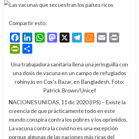
Compartir esto:
Facebook
LinkedIn
WhatsApp
Mastodon
X
Telegram
Meneame
Email
Prin
PrintFriendly
Compartir
Una trabajadora sanitaria llena una jeringuilla con
una dosis de vacuna en un campo de refugiados
rohinyás en Cox’s Bazar, en Bangladesh. Foto:
Patrick Brown/Unicef
NACIONES UNIDAS, 11 dic 2020 (IPS)
– Existe la
creencia de que prácticamente todo en este
mundo conspira contra los pobres y los oprimidos.
La vacuna contra la covid no es una excepción
porque algunas de las naciones más ricas del