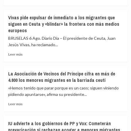
a
más
82
sobre
los
Vivas
Vivas pide expulsar de inmediato a los migrantes que
fallecidos
confía
siguen en Ceuta y «blindar» la frontera con más medios
en
en
europeos
el
que
mar
las
BRUSELAS 6 Ago. Diario Dia – El presidente de Ceuta, Juan
intentando
fuerzas
Jesús Vivas, ha reclamado...
cruzar
de
la
seguridad
Leer
Leer más
frontera
impidan
más
la
sobre
nueva
Vivas
La Asociación de Vecinos del Príncipe cifra en más de
entrada
pide
4.800 los menores migrantes en la barriada ceutí
masiva
expulsar
a
de
«Hemos tenido que parar porque es un caos; siguen viniendo
Ceuta
inmediato
pidiendo apuntarse», afirma su presidente...
que
a
circula
Leer
los
Leer más
por
más
migrantes
redes
sobre
que
sociales
La
siguen
IU advierte a los gobiernos de PP y Vox: Cometerán
Asociación
en
prevaricación si rechazan acoger a menores migrantes
de