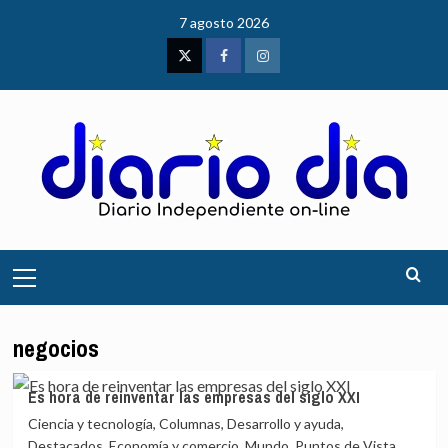
Saltar
7 agosto 2026
al
contenido
Twitter
Facebook
Instagram
Menú
principal
negocios
Es hora de reinventar las empresas del siglo XXI
Ciencia y tecnología, Columnas, Desarrollo y ayuda,
Destacados, Economía y comercio, Mundo, Puntos de Vista,...