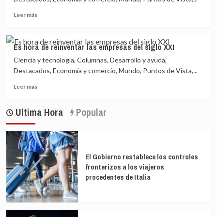
Leer
Leer más
más
sobre
Es
Es hora de reinventar las empresas del siglo XXI
hora
Ciencia y tecnología, Columnas, Desarrollo y ayuda,
de
reinventar
Destacados, Economía y comercio, Mundo, Puntos de Vista,...
las
Leer
Leer más
empresas
más
del
sobre
siglo
Ultima Hora
Popular
Es
XXI
hora
de
reinventar
las
El Gobierno restablece los controles
empresas
fronterizos a los viajeros
del
procedentes de Italia
siglo
XXI