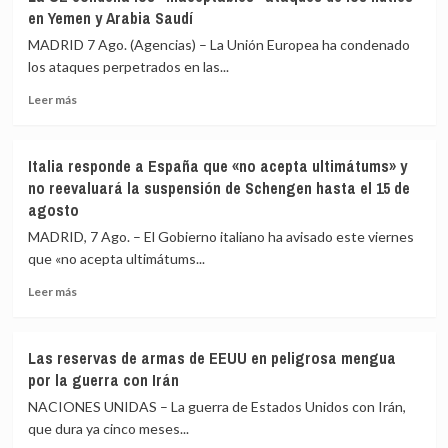
continúa
Estatuto
en Yemen y Arabia Saudí
su
de
apertura
Roma
MADRID 7 Ago. (Agencias) – La Unión Europea ha condenado
económica
los ataques perpetrados en las...
mientras
Leer
la
Leer más
más
crisis
sobre
escuece
La
cada
Italia responde a España que «no acepta ultimátums» y
UE
día
no reevaluará la suspensión de Schengen hasta el 15 de
condena
agosto
los
«inaceptables»
MADRID, 7 Ago. – El Gobierno italiano ha avisado este viernes
ataques
que «no acepta ultimátums...
de
los
Leer
Leer más
hutíes
más
en
sobre
Yemen
Italia
Las reservas de armas de EEUU en peligrosa mengua
y
responde
por la guerra con Irán
Arabia
a
Saudí
España
NACIONES UNIDAS – La guerra de Estados Unidos con Irán,
que
que dura ya cinco meses...
«no