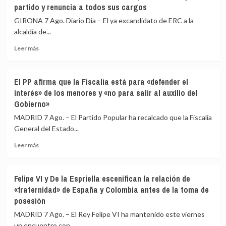
partido y renuncia a todos sus cargos
restablece
los
GIRONA 7 Ago. Diario Dia – El ya excandidato de ERC a la
controles
alcaldía de...
fronterizos
Leer
a
Leer más
más
los
sobre
viajeros
El
procedentes
El PP afirma que la Fiscalía está para «defender el
excandidato
de
interés» de los menores y «no para salir al auxilio del
de
Italia
Gobierno»
ERC
en
MADRID 7 Ago. – El Partido Popular ha recalcado que la Fiscalía
Girona
General del Estado...
expedientado
deja
Leer
Leer más
el
más
partido
sobre
y
El
Felipe VI y De la Espriella escenifican la relación de
renuncia
PP
«fraternidad» de España y Colombia antes de la toma de
a
afirma
posesión
todos
que
sus
la
MADRID 7 Ago. – El Rey Felipe VI ha mantenido este viernes
cargos
Fiscalía
un encuentro con...