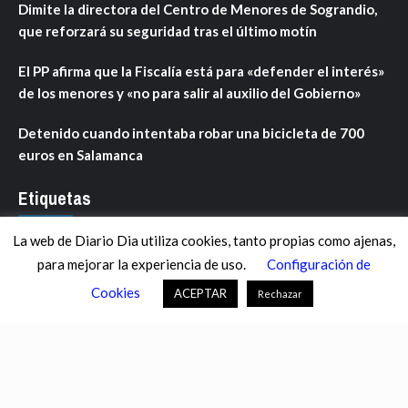
Dimite la directora del Centro de Menores de Sograndio,
que reforzará su seguridad tras el último motín
El PP afirma que la Fiscalía está para «defender el interés»
de los menores y «no para salir al auxilio del Gobierno»
Detenido cuando intentaba robar una bicicleta de 700
euros en Salamanca
Etiquetas
La web de Diario Dia utiliza cookies, tanto propias como ajenas,
ANDALUCÍA
ARAGÓN
ASTURIAS
C. VALENCIANA
para mejorar la experiencia de uso.
Configuración de
CASTILLA-LA MANCHA
CASTILLA Y LEÓN
CATALUNYA
Cookies
ACEPTAR
Rechazar
CHANCE
CIENCIA
CULTURA
DEFENSA
DEPORTES
DESCONECTA
DESTACADOS
ECONOMÍA FINANZAS
EDUCACIÓN
ESPAÑA
ESTADOS UNIDOS
EUROPA