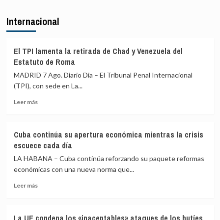
la
sobre
posesión
Comisión
Albares
Internacional
de
insta
Secretos
a
del
Italia
Congreso
a
El TPI lamenta la retirada de Chad y Venezuela del
por
retirar
Estatuto de Roma
la
unos
MADRID 7 Ago. Diario Dia – El Tribunal Penal Internacional
crisis
controles
de
(TPI), con sede en La...
que
Ceuta
atacan
Leer
Leer más
«la
más
dignidad»
sobre
de
El
los
Cuba continúa su apertura económica mientras la crisis
TPI
españoles:
escuece cada día
lamenta
«No
la
LA HABANA – Cuba continúa reforzando su paquete reformas
hay
retirada
económicas con una nueva norma que...
ningún
de
motivo»
Leer
Chad
Leer más
más
y
sobre
Venezuela
Cuba
del
La UE condena los «inaceptables» ataques de los hutíes