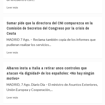
está
para
Leer
Leer más
«defender
más
el
sobre
interés»
Felipe
Sumar pide que la directora del CNI comparezca en la
de
VI
Comisión de Secretos del Congreso por la crisis de
los
y
Ceuta
menores
De
y
la
MADRID 7 Ago. – Reclama también copia de los informes que
«no
Espriella
pudieran realizar los servicios...
para
escenifican
salir
la
Leer
Leer más
al
relación
más
auxilio
de
sobre
del
«fraternidad»
Sumar
Albares insta a Italia a retirar unos controles que
Gobierno»
de
pide
atacan «la dignidad» de los españoles: «No hay ningún
España
que
motivo»
y
la
Colombia
directora
MADRID, 7 Ago. Diario Dia – El ministro de Asuntos Exteriores,
antes
del
Unión Europea y Cooperación,...
de
CNI
la
comparezca
Leer
Leer más
toma
en
más
de