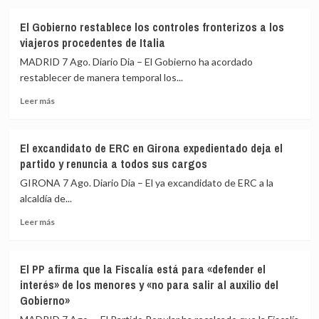
sobre
relación
El
de
El Gobierno restablece los controles fronterizos a los
Gobierno
«fraternidad»
viajeros procedentes de Italia
de
de
España
España
MADRID 7 Ago. Diario Dia – El Gobierno ha acordado
restablece
y
restablecer de manera temporal los...
los
Colombia
Leer
controles
Leer más
más
fronterizos
sobre
a
El
los
El excandidato de ERC en Girona expedientado deja el
Gobierno
viajeros
partido y renuncia a todos sus cargos
restablece
procedentes
los
de
GIRONA 7 Ago. Diario Dia – El ya excandidato de ERC a la
controles
Italia
alcaldía de...
fronterizos
Leer
a
Leer más
más
los
sobre
viajeros
El
procedentes
El PP afirma que la Fiscalía está para «defender el
excandidato
de
interés» de los menores y «no para salir al auxilio del
de
Italia
Gobierno»
ERC
en