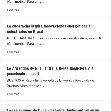
biomimética. Para un...
negra
Leer
virtual
Leer más
más
en
sobre
las
La
reuniones
La cucaracha inspira innovaciones energéticas e
cucaracha
de
industriales en Brasil
inspira
los
innovaciones
líderes
RÍO DE JANEIRO – La solución está en la naturaleza, según la
energéticas
mundiales
biomimética. Para un...
e
en
Leer
industriales
la
Leer más
más
en
ONU
sobre
Brasil
La
La Argentina de Milei, entre la fiesta financiera y la
cucaracha
pesadumbre social
inspira
innovaciones
BUENOS AIRES – En la vereda de la avenida Rivadavia de
energéticas
Buenos Aires, frente al...
e
Leer
industriales
Leer más
más
en
sobre
Brasil
La
Las relaciones de Cuba y Estados Unidos entran en un