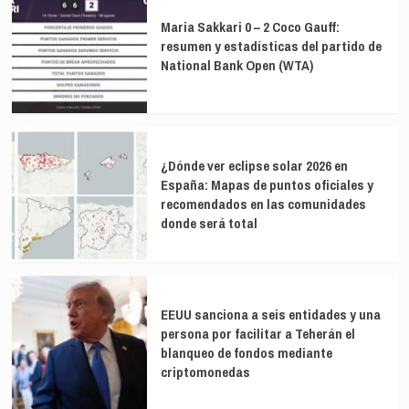
solidaridad
Maria Sakkari 0 – 2 Coco Gauff:
social
resumen y estadísticas del partido de
van
National Bank Open (WTA)
de
la
mano
¿Dónde ver eclipse solar 2026 en
España: Mapas de puntos oficiales y
recomendados en las comunidades
donde será total
EEUU sanciona a seis entidades y una
persona por facilitar a Teherán el
blanqueo de fondos mediante
criptomonedas