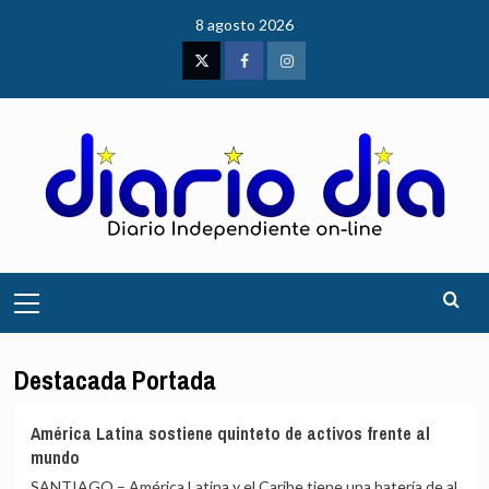
Saltar
8 agosto 2026
al
contenido
Twitter
Facebook
Instagram
Menú
principal
Destacada Portada
América Latina sostiene quinteto de activos frente al
mundo
SANTIAGO – América Latina y el Caribe tiene una batería de al