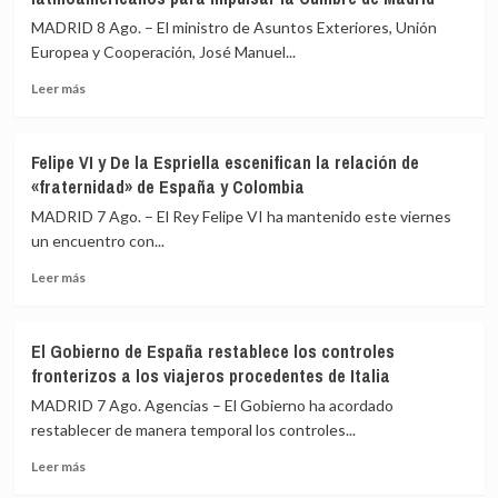
MADRID 8 Ago. – El ministro de Asuntos Exteriores, Unión
Europea y Cooperación, José Manuel...
Leer
Leer más
más
sobre
Albares
Felipe VI y De la Espriella escenifican la relación de
mantiene
«fraternidad» de España y Colombia
reuniones
bilaterales
MADRID 7 Ago. – El Rey Felipe VI ha mantenido este viernes
con
un encuentro con...
homólogos
Leer
latinoamericanos
Leer más
más
para
sobre
impulsar
Felipe
la
El Gobierno de España restablece los controles
VI
Cumbre
fronterizos a los viajeros procedentes de Italia
y
de
De
Madrid
MADRID 7 Ago. Agencias – El Gobierno ha acordado
la
restablecer de manera temporal los controles...
Espriella
Leer
escenifican
Leer más
más
la