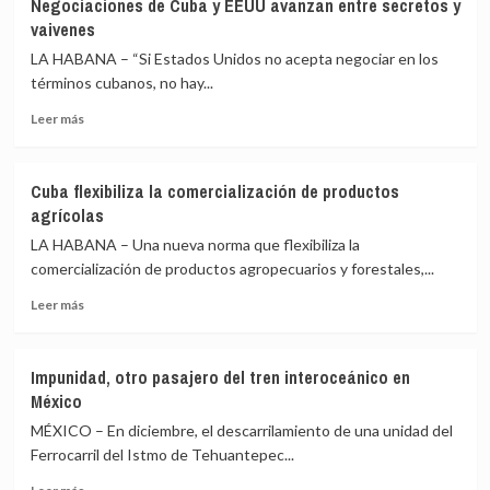
Negociaciones de Cuba y EEUU avanzan entre secretos y
escoltas
vaivenes
navales
en
LA HABANA – “Si Estados Unidos no acepta negociar en los
el
términos cubanos, no hay...
estrecho
Leer
de
Leer más
más
Ormuz
sobre
no
Negociaciones
son
Cuba flexibiliza la comercialización de productos
de
la
agrícolas
Cuba
solución
y
LA HABANA – Una nueva norma que flexibiliza la
EEUU
comercialización de productos agropecuarios y forestales,...
avanzan
Leer
entre
Leer más
más
secretos
sobre
y
Cuba
vaivenes
Impunidad, otro pasajero del tren interoceánico en
flexibiliza
México
la
comercialización
MÉXICO – En diciembre, el descarrilamiento de una unidad del
de
Ferrocarril del Istmo de Tehuantepec...
productos
Leer
agrícolas