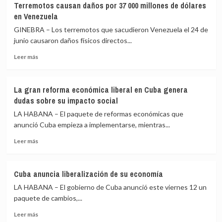
Terremotos causan daños por 37 000 millones de dólares
paralizan
en Venezuela
transporte
marítimo
GINEBRA – Los terremotos que sacudieron Venezuela el 24 de
en
junio causaron daños físicos directos...
el
Leer
estrecho
Leer más
más
de
sobre
Ormuz
Terremotos
La gran reforma económica liberal en Cuba genera
causan
dudas sobre su impacto social
daños
por
LA HABANA – El paquete de reformas económicas que
37
anunció Cuba empieza a implementarse, mientras...
000
Leer
millones
Leer más
más
de
sobre
dólares
La
en
Cuba anuncia liberalización de su economía
gran
Venezuela
LA HABANA – El gobierno de Cuba anunció este viernes 12 un
reforma
económica
paquete de cambios,...
liberal
Leer
Leer más
en