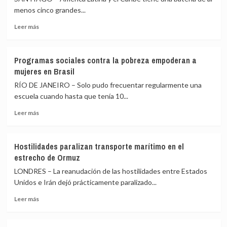
menos cinco grandes...
Leer
Leer más
más
sobre
América
Programas sociales contra la pobreza empoderan a
Latina
mujeres en Brasil
sostiene
quinteto
RÍO DE JANEIRO – Solo pudo frecuentar regularmente una
de
escuela cuando hasta que tenía 10...
activos
Leer
frente
Leer más
más
al
sobre
mundo
Programas
Hostilidades paralizan transporte marítimo en el
sociales
estrecho de Ormuz
contra
la
LONDRES – La reanudación de las hostilidades entre Estados
pobreza
Unidos e Irán dejó prácticamente paralizado...
empoderan
Leer
a
Leer más
más
mujeres
sobre
en
Hostilidades
Brasil