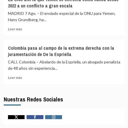
presidente
a
2022 a un conflicto a gran escala
de
la
Colombia
MADRID 7 Ago. – El enviado especial de la ONU para Yemen,
unidad
Abelardo
musulmana
Hans Grundberg, ha...
de
frente
Leer
la
Leer más
a
más
Espriella
sus
sobre
adversarios
La
externos
Colombia pasa al campo de la extrema derecha con la
ONU
juramentación de De la Espriella
alerta
que
CALI, Colombia – Abelardo de la Espriella, un abogado penalista
Yemen
de 48 años sin experiencia...
se
Leer
enfrenta
Leer más
más
como
sobre
nunca
Colombia
desde
Nuestras Redes Sociales
pasa
2022
al
a
campo
un
de
conflicto
la
a
Twitter
Facebook
Instagram
extrema
gran