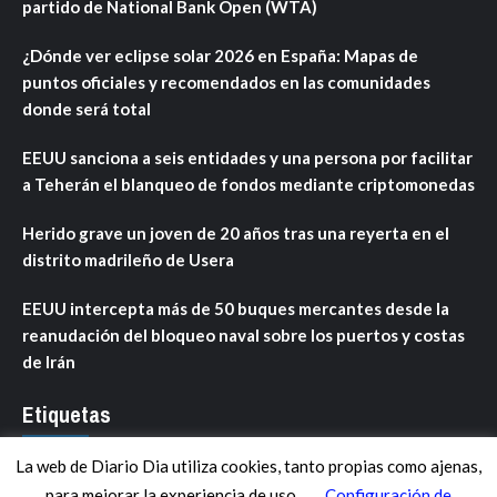
partido de National Bank Open (WTA)
¿Dónde ver eclipse solar 2026 en España: Mapas de
puntos oficiales y recomendados en las comunidades
donde será total
EEUU sanciona a seis entidades y una persona por facilitar
a Teherán el blanqueo de fondos mediante criptomonedas
Herido grave un joven de 20 años tras una reyerta en el
distrito madrileño de Usera
EEUU intercepta más de 50 buques mercantes desde la
reanudación del bloqueo naval sobre los puertos y costas
de Irán
Etiquetas
La web de Diario Dia utiliza cookies, tanto propias como ajenas,
ANDALUCÍA
ARAGÓN
ASTURIAS
C. VALENCIANA
para mejorar la experiencia de uso.
Configuración de