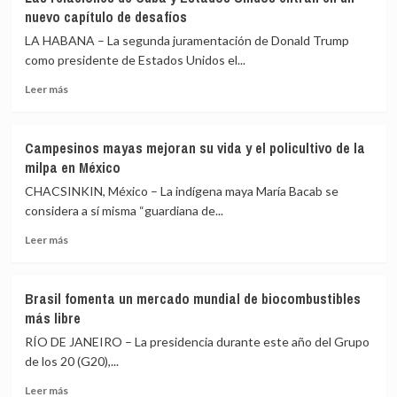
Argentina
nuevo capítulo de desafíos
de
Milei,
LA HABANA – La segunda juramentación de Donald Trump
entre
como presidente de Estados Unidos el...
la
Leer
fiesta
Leer más
más
financiera
sobre
y
Las
la
Campesinos mayas mejoran su vida y el policultivo de la
relaciones
pesadumbre
milpa en México
de
social
Cuba
CHACSINKIN, México – La indígena maya María Bacab se
y
considera a sí misma “guardiana de...
Estados
Leer
Unidos
Leer más
más
entran
sobre
en
Campesinos
un
Brasil fomenta un mercado mundial de biocombustibles
mayas
nuevo
más libre
mejoran
capítulo
su
de
RÍO DE JANEIRO – La presidencia durante este año del Grupo
vida
desafíos
de los 20 (G20),...
y
Leer
el
Leer más