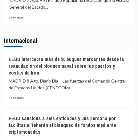
MADRID 7 Ago. – El Partido Popular ha recalcado que la Fiscalía
Girona
General del Estado...
expedientado
deja
Leer
Leer más
el
más
partido
sobre
y
El
Internacional
renuncia
PP
a
afirma
todos
que
sus
la
EEUU intercepta más de 50 buques mercantes desde la
cargos
Fiscalía
reanudación del bloqueo naval sobre los puertos y
está
costas de Irán
para
MADRID 8 Ago. Diario Dia – Las fuerzas del Comando Central
«defender
el
de Estados Unidos (CENTCOM)...
interés»
Leer
Leer más
de
más
los
sobre
menores
EEUU
y
EEUU sanciona a seis entidades y una persona por
intercepta
«no
facilitar a Teherán el blanqueo de fondos mediante
más
para
criptomonedas
de
salir
50