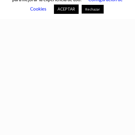
CASTILLA-LA MANCHA
CASTILLA Y LEÓN
CATALUNYA
Cookies
ACEPTAR
Rechazar
CHANCE
CIENCIA
CULTURA
DEFENSA
DEPORTES
DESCONECTA
DESTACADOS
ECONOMÍA FINANZAS
EDUCACIÓN
ESPAÑA
ESTADOS UNIDOS
EUROPA
EXTREMADURA
FÚTBOL
GALICIA
GENTE
GOBIERNO
IGUALDAD
INFOSALUS.COM
INTERNACIONAL
INVESTIGACIÓN
ISLAS BALEARES
ISLAS CANARIAS
LA RIOJA
MACROECONOMÍA
MADRID
MIGRACIÓN
MUNDO
MURCIA
NACIONAL
NAVARRA
PAÍS VASCO
PORTALTIC
SEGURIDAD
SEVILLA
SOCIEDAD
TECNOLOGÍAS DE LA INFORMACIÓN