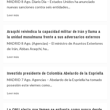
al
MADRID 8 Ago. Diario Dia – Estados Unidos ha anunciado
buques
auxilio
nuevas sanciones contra seis entidades...
mercantes
del
desde
Leer
Gobierno»
Leer más
la
más
reanudación
sobre
del
EEUU
Araqchi reivindica la capacidad militar de Irán y llama a
bloqueo
sanciona
la unidad musulmana frente a sus adversarios externos
naval
a
sobre
seis
MADRID 8 Ago. (Agencias) – El ministro de Asuntos Exteriores
los
entidades
de Irán, Abbas Araqchi, ha...
puertos
y
y
Leer
una
Leer más
costas
más
persona
de
sobre
por
Irán
Araqchi
facilitar
Investido presidente de Colombia Abelardo de la Espriella
reivindica
a
MADRID 7 Ago. Agencias – Abelardo de la Espriella ha tomado
la
Teherán
capacidad
el
posesión este viernes como...
militar
blanqueo
Leer
Leer más
de
de
más
Irán
fondos
sobre
y
mediante
Investido
llama
criptomonedas
La ONU alerta que Yemen se enfrenta como nunca desde