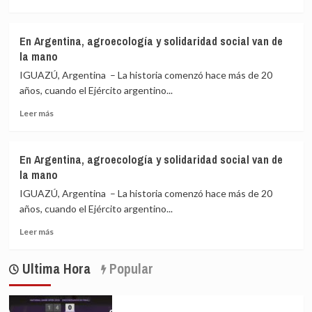
más
policultivo
sobre
de
Brasil
la
En Argentina, agroecología y solidaridad social van de
fomenta
milpa
la mano
un
en
mercado
México
IGUAZÚ, Argentina – La historia comenzó hace más de 20
mundial
años, cuando el Ejército argentino...
de
Leer
biocombustibles
Leer más
más
más
sobre
libre
En
En Argentina, agroecología y solidaridad social van de
Argentina,
la mano
agroecología
y
IGUAZÚ, Argentina – La historia comenzó hace más de 20
solidaridad
años, cuando el Ejército argentino...
social
Leer
van
Leer más
más
de
sobre
la
Ultima Hora
Popular
En
mano
Argentina,
agroecología
y