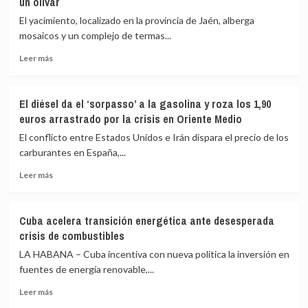
un olivar
las
sociedades
El yacimiento, localizado en la provincia de Jaén, alberga
mixtas
mosaicos y un complejo de termas...
para
intentar
Leer
Leer más
paliar
más
la
sobre
asfixia
Hallazgo
El diésel da el ‘sorpasso’ a la gasolina y roza los 1,90
energética
histórico
euros arrastrado por la crisis en Oriente Medio
en
Andalucía:
El conflicto entre Estados Unidos e Irán dispara el precio de los
la
carburantes en España,...
tecnología
Leer
láser
Leer más
más
destapa
sobre
una
El
monumental
Cuba acelera transición energética ante desesperada
diésel
ciudad
crisis de combustibles
da
romana
el
sepultada
LA HABANA – Cuba incentiva con nueva política la inversión en
‘sorpasso’
bajo
fuentes de energía renovable,...
a
un
Leer
la
olivar
Leer más
más
gasolina