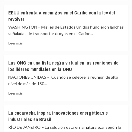
sobre
y
Cuba
roza
EEUU enfrenta a enemigos en el Caribe con la ley del
acelera
los
revólver
transición
1,90
energética
euros
WASHINGTON – Misiles de Estados Unidos hundieron lanchas
ante
arrastrado
señaladas de transportar drogas en el Caribe...
desesperada
por
Leer
crisis
la
Leer más
más
de
crisis
sobre
combustibles
en
EEUU
Oriente
Las ONG en una lista negra virtual en las reuniones de
enfrenta
Medio
los líderes mundiales en la ONU
a
enemigos
NACIONES UNIDAS – Cuando se celebre la reunión de alto
en
nivel de más de 150...
el
Leer
Caribe
Leer más
más
con
sobre
la
Las
ley
La cucaracha inspira innovaciones energéticas e
ONG
del
industriales en Brasil
en
revólver
una
RÍO DE JANEIRO – La solución está en la naturaleza, según la
lista