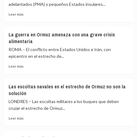
atrapados
adelantados (PMA) y pequeños Estados insulares...
entre
Leer
Israel
Leer más
más
y
sobre
Hamás
La
La guerra en Ormuz amenaza con una grave crisis
guerra
alimentaria
en
el
ROMA – El conflicto entre Estados Unidos e Irán, con
estrecho
epicentro en el estrecho de...
de
Leer
Ormuz
Leer más
más
castiga
sobre
a
La
75
Las escoltas navales en el estrecho de Ormuz no son la
guerra
países
solución
en
vulnerables
Ormuz
LONDRES – Las escoltas militares a los buques que deben
amenaza
cruzar el estrecho de Ormuz...
con
Leer
una
Leer más
más
grave
sobre
crisis
Las
alimentaria