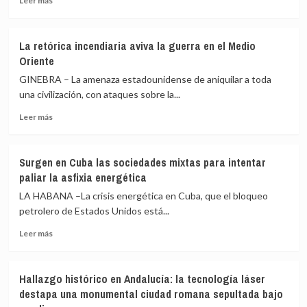
Leer más
más
sobre
Impunidad,
La retórica incendiaria aviva la guerra en el Medio
otro
Oriente
pasajero
del
GINEBRA – La amenaza estadounidense de aniquilar a toda
tren
una civilización, con ataques sobre la...
interoceánico
Leer
en
Leer más
más
México
sobre
La
Surgen en Cuba las sociedades mixtas para intentar
retórica
paliar la asfixia energética
incendiaria
aviva
LA HABANA –La crisis energética en Cuba, que el bloqueo
la
petrolero de Estados Unidos está...
guerra
Leer
en
Leer más
más
el
sobre
Medio
Surgen
Oriente
Hallazgo histórico en Andalucía: la tecnología láser
en
destapa una monumental ciudad romana sepultada bajo
Cuba