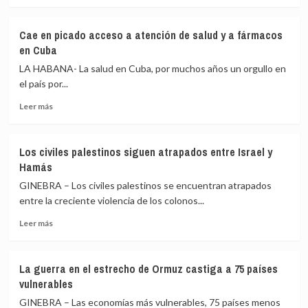
más
Cuba
sobre
genera
Cuba
dudas
Cae en picado acceso a atención de salud y a fármacos
anuncia
sobre
en Cuba
liberalización
su
de
LA HABANA- La salud en Cuba, por muchos años un orgullo en
impacto
su
social
el país por...
economía
Leer
Leer más
más
sobre
Cae
Los civiles palestinos siguen atrapados entre Israel y
en
Hamás
picado
acceso
GINEBRA – Los civiles palestinos se encuentran atrapados
a
entre la creciente violencia de los colonos...
atención
Leer
de
Leer más
más
salud
sobre
y
Los
a
La guerra en el estrecho de Ormuz castiga a 75 países
civiles
fármacos
vulnerables
palestinos
en
siguen
Cuba
GINEBRA – Las economías más vulnerables, 75 países menos