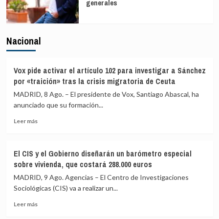
generales
Nacional
Vox pide activar el artículo 102 para investigar a Sánchez
por «traición» tras la crisis migratoria de Ceuta
MADRID, 8 Ago. – El presidente de Vox, Santiago Abascal, ha
anunciado que su formación...
Leer
Leer más
más
sobre
Vox
El CIS y el Gobierno diseñarán un barómetro especial
pide
sobre vivienda, que costará 288.000 euros
activar
el
MADRID, 9 Ago. Agencias – El Centro de Investigaciones
artículo
Sociológicas (CIS) va a realizar un...
102
Leer
para
Leer más
más
investigar