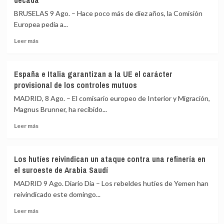
década
máxima
Sevilla,
precaución
BRUSELAS 9 Ago. – Hace poco más de diez años, la Comisión
Bilbao,
Alicante
Europea pedía a...
y
Leer
Leer más
Valencia
más
los
sobre
controles
De
a
España e Italia garantizan a la UE el carácter
las
viajeros
provisional de los controles mutuos
concertinas
desde
a
MADRID, 8 Ago. – El comisario europeo de Interior y Migración,
Italia
los
Magnus Brunner, ha recibido...
centros
Leer
de
Leer más
más
retorno:
sobre
Cómo
España
Europa
Los hutíes reivindican un ataque contra una refinería en
e
ha
el suroeste de Arabia Saudí
Italia
endurecido
garantizan
su
MADRID 9 Ago. Diario Dia – Los rebeldes hutíes de Yemen han
a
política
reivindicado este domingo...
la
migratoria
Leer
UE
en
Leer más
más
el
la