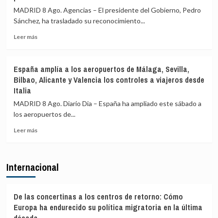
Italia
199
MADRID 8 Ago. Agencias – El presidente del Gobierno, Pedro
pasajeros
Sánchez, ha trasladado su reconocimiento...
de
terceros
Leer
Leer más
países
más
en
sobre
el
Sánchez
España amplía a los aeropuertos de Málaga, Sevilla,
primer
agradece
Bilbao, Alicante y Valencia los controles a viajeros desde
día
a
Italia
de
la
restablecimiento
UME
MADRID 8 Ago. Diario Dia – España ha ampliado este sábado a
de
su
los aeropuertos de...
fronteras
labor
con
frente
Leer
Leer más
Italia
a
más
los
sobre
incendios
España
Internacional
de
amplía
Huelva
a
y
los
Castellón
aeropuertos
De las concertinas a los centros de retorno: Cómo
y
de
Europa ha endurecido su política migratoria en la última
pide
Málaga,