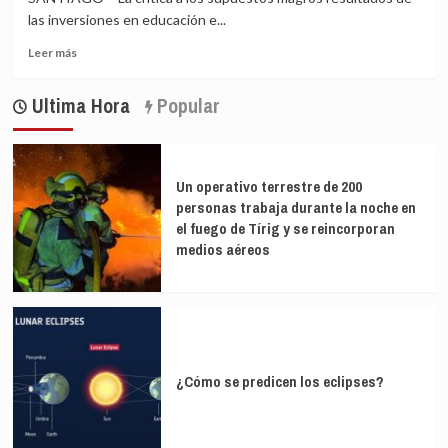
las inversiones en educación e...
Leer
Leer más
más
sobre
Ultima Hora
Popular
Científicos
chilenos
en
alarma
por
Un operativo terrestre de 200
críticas
personas trabaja durante la noche en
de
el fuego de Tírig y se reincorporan
Kast
medios aéreos
a
gastos
en
investigación
¿Cómo se predicen los eclipses?