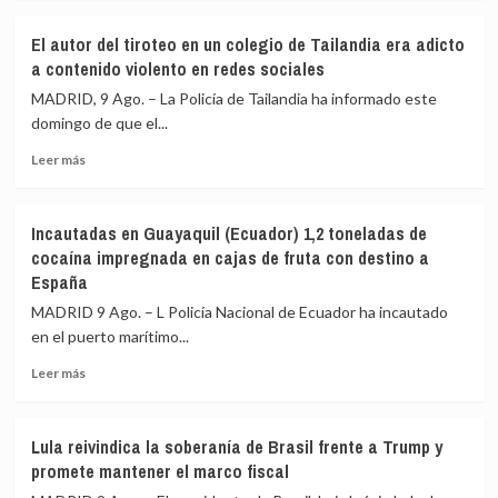
sobre
carácter
última
Los
provisional
década
El autor del tiroteo en un colegio de Tailandia era adicto
hutíes
de
a contenido violento en redes sociales
reivindican
los
un
controles
MADRID, 9 Ago. – La Policía de Tailandia ha informado este
ataque
mutuos
domingo de que el...
contra
Leer
una
Leer más
más
refinería
sobre
en
El
el
Incautadas en Guayaquil (Ecuador) 1,2 toneladas de
autor
suroeste
cocaína impregnada en cajas de fruta con destino a
del
de
España
tiroteo
Arabia
en
Saudí
MADRID 9 Ago. – L Policía Nacional de Ecuador ha incautado
un
en el puerto marítimo...
colegio
de
Leer
Leer más
Tailandia
más
era
sobre
adicto
Incautadas
Lula reivindica la soberanía de Brasil frente a Trump y
a
en
promete mantener el marco fiscal
contenido
Guayaquil
violento
(Ecuador)