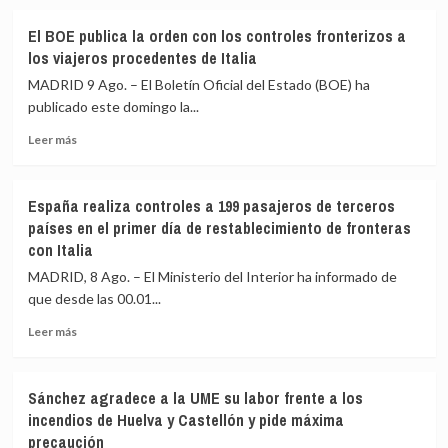
sobre
a
El
Sánchez
El BOE publica la orden con los controles fronterizos a
CIS
por
los viajeros procedentes de Italia
y
«traición»
el
tras
MADRID 9 Ago. – El Boletín Oficial del Estado (BOE) ha
Gobierno
la
publicado este domingo la...
diseñarán
crisis
Leer
un
migratoria
Leer más
más
barómetro
de
sobre
especial
Ceuta
El
sobre
España realiza controles a 199 pasajeros de terceros
BOE
vivienda,
países en el primer día de restablecimiento de fronteras
publica
que
con Italia
la
costará
orden
288.000
MADRID, 8 Ago. – El Ministerio del Interior ha informado de
con
euros
que desde las 00.01...
los
controles
Leer
Leer más
fronterizos
más
a
sobre
los
España
Sánchez agradece a la UME su labor frente a los
viajeros
realiza
incendios de Huelva y Castellón y pide máxima
procedentes
controles
precaución
de
a