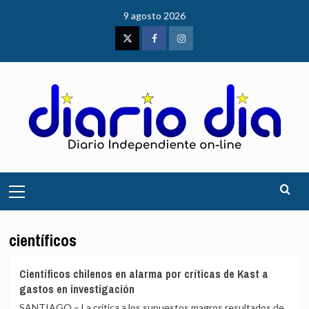
Saltar
9 agosto 2026
al
contenido
Twitter
Facebook
Instagram
Menú
principal
científicos
Científicos chilenos en alarma por críticas de Kast a
gastos en investigación
SANTIAGO – La crítica a los supuestos magros resultados de