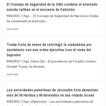
Miles
entrada
El Consejo de Seguridad de la ONU condena el atentado
de
masiva
suicida talibán en el noroeste de Pakistán
argentinos
el
protestan
MADRID 7 Ago. – El Consejo de Seguridad de Naciones Unidas
15
en
de
ha condenado el atentado...
Buenos
agosto
Leer
Aires
Leer más
más
contra
sobre
la
El
Ley
Trump trata de nuevo de restringir la ciudadanía por
Consejo
de
nacimiento con una orden ejecutiva tras el revés del
de
Propiedad
Supremo
Seguridad
Privada
de
bajo
MADRID 7 Ago. Diario Dia – El presidente de Estados Unidos,
la
el
Donald Trump, ha firmado...
ONU
lema
condena
‘La
Leer
Leer más
el
patria
más
atentado
no
sobre
suicida
se
Trump
Las autoridades palestinas de Jerusalén Este denuncian
talibán
vende’
trata
más de 50 heridos y 60 detenidos en una redada israelí
en
de
el
nuevo
MADRID 7 Ago. (Agencias) – Las autoridades palestinas de
noroeste
de