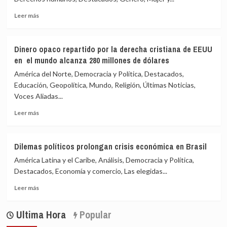
Leer
Leer más
más
sobre
Honduras
Dinero opaco repartido por la derecha cristiana de EEUU
penaliza
en el mundo alcanza 280 millones de dólares
el
aborto
América del Norte, Democracia y Política, Destacados,
para
Educación, Geopolítica, Mundo, Religión, Últimas Noticias,
siempre
Voces Aliadas...
Leer
Leer más
más
sobre
Dinero
Dilemas políticos prolongan crisis económica en Brasil
opaco
América Latina y el Caribe, Análisis, Democracia y Política,
repartido
por
Destacados, Economía y comercio, Las elegidas...
la
Leer
Leer más
derecha
más
cristiana
sobre
de
Ultima Hora
Popular
Dilemas
EEUU
políticos
en