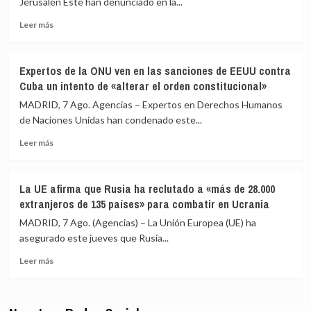
Jerusalén Este han denunciado en la...
de
restringir
Pakistán
Leer
la
Leer más
más
ciudadanía
sobre
por
Las
nacimiento
Expertos de la ONU ven en las sanciones de EEUU contra
autoridades
con
Cuba un intento de «alterar el orden constitucional»
palestinas
una
de
orden
MADRID, 7 Ago. Agencias – Expertos en Derechos Humanos
Jerusalén
ejecutiva
de Naciones Unidas han condenado este...
Este
tras
Leer
denuncian
el
Leer más
más
más
revés
sobre
de
del
Expertos
50
Supremo
La UE afirma que Rusia ha reclutado a «más de 28.000
de
heridos
extranjeros de 135 países» para combatir en Ucrania
la
y
ONU
60
MADRID, 7 Ago. (Agencias) – La Unión Europea (UE) ha
ven
detenidos
asegurado este jueves que Rusia...
en
en
Leer
las
una
Leer más
más
sanciones
redada
sobre
de
israelí
La
EEUU