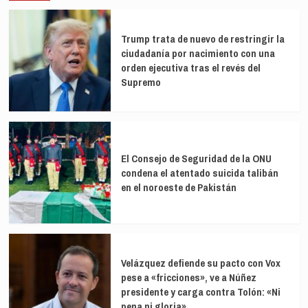
prolongan
el
crisis
mundo
económica
Trump trata de nuevo de restringir la
alcanza
en
ciudadanía por nacimiento con una
280
Brasil
millones
orden ejecutiva tras el revés del
de
Supremo
dólares
El Consejo de Seguridad de la ONU
condena el atentado suicida talibán
en el noroeste de Pakistán
Velázquez defiende su pacto con Vox
pese a «fricciones», ve a Núñez
presidente y carga contra Tolón: «Ni
pena ni gloria»