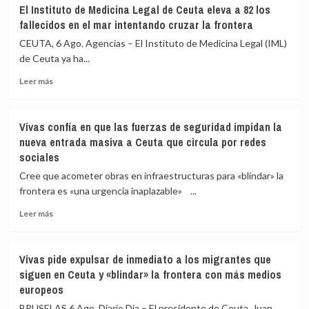
El Instituto de Medicina Legal de Ceuta eleva a 82 los
fallecidos en el mar intentando cruzar la frontera
CEUTA, 6 Ago. Agencias – El Instituto de Medicina Legal (IML)
de Ceuta ya ha...
Leer
Leer más
más
sobre
El
Vivas confía en que las fuerzas de seguridad impidan la
Instituto
nueva entrada masiva a Ceuta que circula por redes
de
sociales
Medicina
Legal
Cree que acometer obras en infraestructuras para «blindar» la
de
frontera es «una urgencia inaplazable» ...
Ceuta
eleva
Leer
Leer más
a
más
82
sobre
los
Vivas
Vivas pide expulsar de inmediato a los migrantes que
fallecidos
confía
siguen en Ceuta y «blindar» la frontera con más medios
en
en
europeos
el
que
mar
las
BRUSELAS 6 Ago. Diario Dia – El presidente de Ceuta, Juan