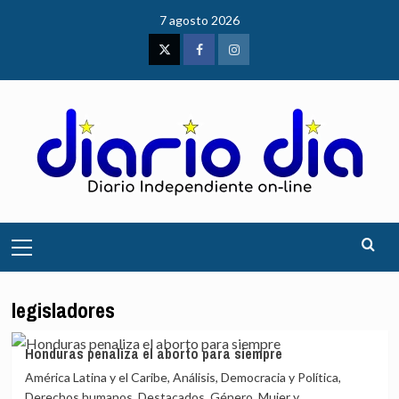
Saltar
7 agosto 2026
al
contenido
Twitter
Facebook
Instagram
Menú
principal
legisladores
Honduras penaliza el aborto para siempre
América Latina y el Caribe, Análisis, Democracia y Política,
Derechos humanos, Destacados, Género, Mujer y...