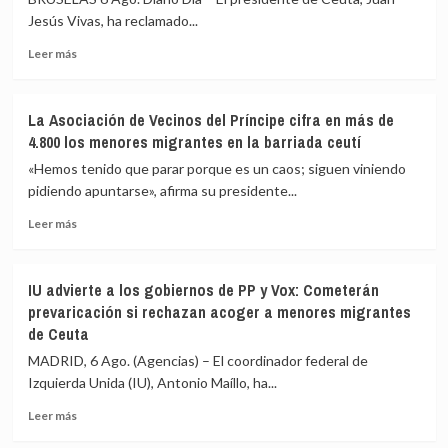
intentando
fuerzas
Jesús Vivas, ha reclamado...
cruzar
de
la
seguridad
Leer
Leer más
frontera
impidan
más
la
sobre
nueva
Vivas
La Asociación de Vecinos del Príncipe cifra en más de
entrada
pide
4.800 los menores migrantes en la barriada ceutí
masiva
expulsar
a
de
«Hemos tenido que parar porque es un caos; siguen viniendo
Ceuta
inmediato
pidiendo apuntarse», afirma su presidente...
que
a
circula
Leer
los
Leer más
por
más
migrantes
redes
sobre
que
sociales
La
siguen
IU advierte a los gobiernos de PP y Vox: Cometerán
Asociación
en
prevaricación si rechazan acoger a menores migrantes
de
Ceuta
de Ceuta
Vecinos
y
del
«blindar»
MADRID, 6 Ago. (Agencias) – El coordinador federal de
Príncipe
la
Izquierda Unida (IU), Antonio Maíllo, ha...
cifra
frontera
en
con
Leer
Leer más
más
más
más