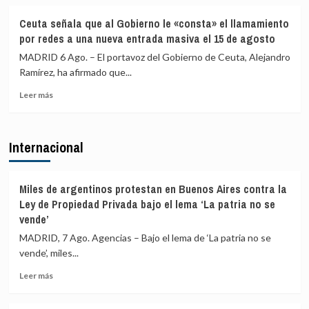
de
medios
sobre
4.800
europeos
IU
Ceuta señala que al Gobierno le «consta» el llamamiento
los
advierte
por redes a una nueva entrada masiva el 15 de agosto
menores
a
migrantes
los
MADRID 6 Ago. – El portavoz del Gobierno de Ceuta, Alejandro
en
gobiernos
Ramírez, ha afirmado que...
la
de
barriada
Leer
PP
Leer más
ceutí
más
y
sobre
Vox:
Ceuta
Cometerán
Internacional
señala
prevaricación
que
si
al
rechazan
Gobierno
acoger
Miles de argentinos protestan en Buenos Aires contra la
le
a
Ley de Propiedad Privada bajo el lema ‘La patria no se
«consta»
menores
vende’
el
migrantes
MADRID, 7 Ago. Agencias – Bajo el lema de ‘La patria no se
llamamiento
de
por
Ceuta
vende’, miles...
redes
Leer
Leer más
a
más
una
sobre
nueva