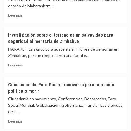
estado de Maharashtra,...
Leer
Leer más
más
sobre
Cómo
Investigación sobre el terreno es un salvavidas para
un
seguridad alimentaria de Zimbabue
banco
de
HARARE – La agricultura sustenta a millones de personas en
herramientas
Zimbabue, porque reepresenta una fuente...
combate
Leer
la
Leer más
más
pobreza
sobre
rural
Investigación
en
Conclusión del Foro Social: renovarse para la acción
sobre
semiárido
política o morir
el
indio
terreno
Ciudadanía en movimiento, Conferencias, Destacados, Foro
es
Social Mundial, Globalización, Gobernanza mundial, Las elegidas
un
de la...
salvavidas
para
Leer
Leer más
seguridad
más
alimentaria