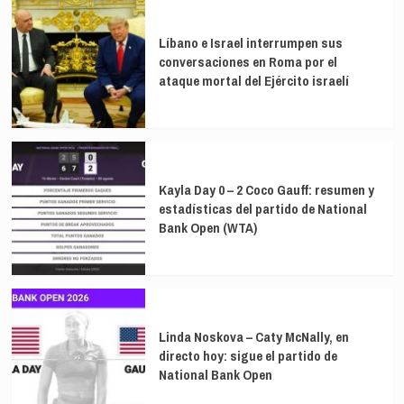
ayuda
ante
Líbano e Israel interrumpen sus
la
conversaciones en Roma por el
“devastación”
ataque mortal del Ejército israelí
causada
por
la
covid
Kayla Day 0 – 2 Coco Gauff: resumen y
estadísticas del partido de National
Bank Open (WTA)
Linda Noskova – Caty McNally, en
directo hoy: sigue el partido de
National Bank Open