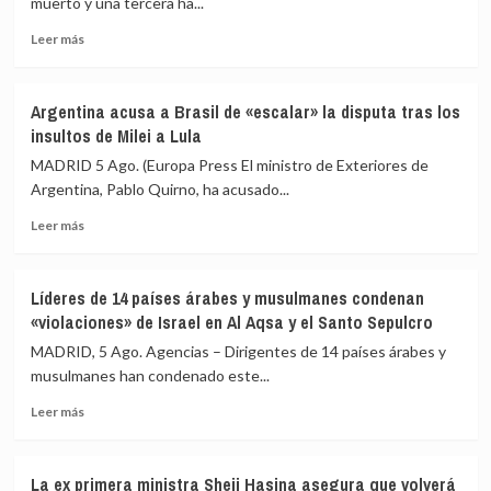
muerto y una tercera ha...
conversaciones
Leer
en
Leer más
más
Roma
sobre
por
Al
el
Argentina acusa a Brasil de «escalar» la disputa tras los
menos
ataque
insultos de Milei a Lula
dos
mortal
muertos
del
MADRID 5 Ago. (Europa Press El ministro de Exteriores de
en
Ejército
Argentina, Pablo Quirno, ha acusado...
un
israelí
Leer
tiroteo
Leer más
más
en
sobre
Carolina
Argentina
del
Líderes de 14 países árabes y musulmanes condenan
acusa
Norte
«violaciones» de Israel en Al Aqsa y el Santo Sepulcro
a
Brasil
MADRID, 5 Ago. Agencias – Dirigentes de 14 países árabes y
de
musulmanes han condenado este...
«escalar»
Leer
la
Leer más
más
disputa
sobre
tras
Líderes
los
La ex primera ministra Sheij Hasina asegura que volverá