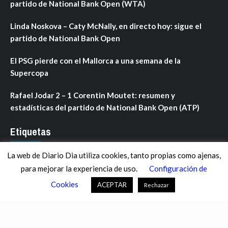
partido de National Bank Open (WTA)
Linda Noskova – Caty McNally, en directo hoy: sigue el
partido de National Bank Open
El PSG pierde con el Mallorca a una semana de la
Supercopa
Rafael Jodar 2 – 1 Corentin Moutet: resumen y
estadísticas del partido de National Bank Open (ATP)
Etiquetas
La web de Diario Dia utiliza cookies, tanto propias como ajenas,
ANDALUCÍA
ARAGÓN
ASTURIAS
C. VALENCIANA
para mejorar la experiencia de uso.
Configuración de
CASTILLA-LA MANCHA
CASTILLA Y LEÓN
CATALUNYA
Cookies
ACEPTAR
Rechazar
CHANCE
CIENCIA
CULTURA
DEFENSA
DEPORTES
DESCONECTA
DESTACADOS
ECONOMÍA FINANZAS