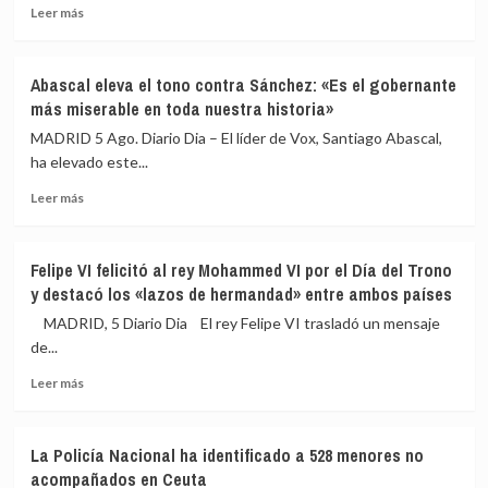
«tardía»
migratoria
Leer
Leer más
del
más
Estado
sobre
ante
Podemos
Abascal eleva el tono contra Sánchez: «Es el gobernante
la
reclama
más miserable en toda nuestra historia»
crisis
excluir
migratoria
a
MADRID 5 Ago. Diario Dia – El líder de Vox, Santiago Abascal,
Marruecos
ha elevado este...
de
Leer
la
Leer más
más
organización
sobre
del
Abascal
Mundial
Felipe VI felicitó al rey Mohammed VI por el Día del Trono
eleva
de
y destacó los «lazos de hermandad» entre ambos países
el
2030:
tono
«Atenta
MADRID, 5 Diario Dia El rey Felipe VI trasladó un mensaje
contra
contra
de...
Sánchez:
la
Leer
«Es
soberanía
Leer más
más
el
nacional»
sobre
gobernante
Felipe
más
La Policía Nacional ha identificado a 528 menores no
VI
miserable
acompañados en Ceuta
felicitó
en