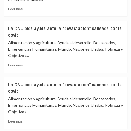
agricultores,
¿un
Leer
Leer más
punto
más
de
sobre
quiebre
Mayor
La ONU pide ayuda ante la “devastación” causada por la
en
y
covid
India?
más
larga
Alimentación y agricultura, Ayuda al desarrollo, Destacados,
protesta
Emergencias Humanitarias, Mundo, Naciones Unidas, Pobreza y
de
Objetivos...
agricultores,
¿un
Leer
Leer más
punto
más
de
sobre
quiebre
La
La ONU pide ayuda ante la “devastación” causada por la
en
ONU
covid
India?
pide
ayuda
Alimentación y agricultura, Ayuda al desarrollo, Destacados,
ante
Emergencias Humanitarias, Mundo, Naciones Unidas, Pobreza y
la
Objetivos...
“devastación”
causada
Leer
Leer más
por
más
la