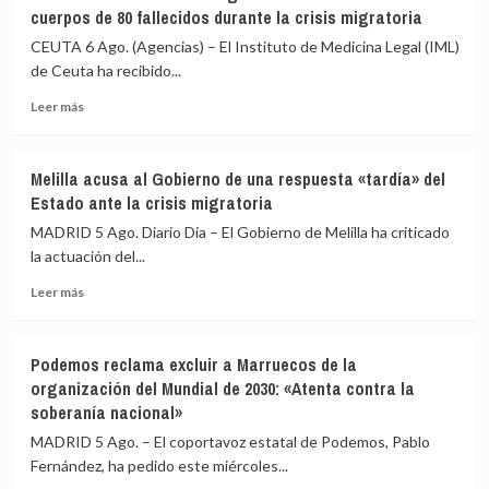
cuerpos de 80 fallecidos durante la crisis migratoria
CEUTA 6 Ago. (Agencias) – El Instituto de Medicina Legal (IML)
de Ceuta ha recibido...
Leer
Leer más
más
sobre
El
Melilla acusa al Gobierno de una respuesta «tardía» del
Instituto
Estado ante la crisis migratoria
de
Medicina
MADRID 5 Ago. Diario Dia – El Gobierno de Melilla ha criticado
Legal
la actuación del...
de
Leer
Ceuta
Leer más
más
recibe
sobre
los
Melilla
cuerpos
Podemos reclama excluir a Marruecos de la
acusa
de
organización del Mundial de 2030: «Atenta contra la
al
80
soberanía nacional»
Gobierno
fallecidos
de
durante
MADRID 5 Ago. – El coportavoz estatal de Podemos, Pablo
una
la
Fernández, ha pedido este miércoles...
respuesta
crisis