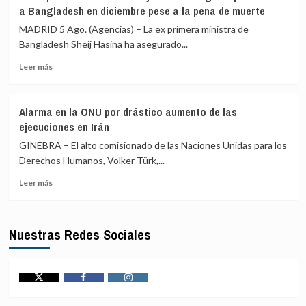
de
insultos
a Bangladesh en diciembre pese a la pena de muerte
14
de
países
Milei
MADRID 5 Ago. (Agencias) – La ex primera ministra de
árabes
a
Bangladesh Sheij Hasina ha asegurado...
y
Lula
Leer
musulmanes
Leer más
más
condenan
sobre
«violaciones»
La
de
Alarma en la ONU por drástico aumento de las
ex
Israel
ejecuciones en Irán
primera
en
ministra
Al
GINEBRA – El alto comisionado de las Naciones Unidas para los
Sheij
Aqsa
Derechos Humanos, Volker Türk,...
Hasina
y
Leer
asegura
el
Leer más
más
que
Santo
sobre
volverá
Sepulcro
Alarma
a
Nuestras Redes Sociales
en
Bangladesh
la
en
ONU
diciembre
por
pese
drástico
a
Twitter
Facebook
Instagram
aumento
la