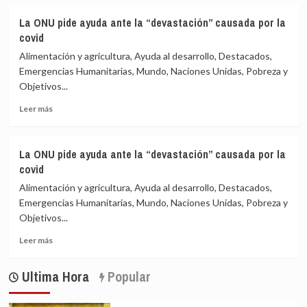
sobre
covid
La
La ONU pide ayuda ante la “devastación” causada por la
ONU
covid
pide
ayuda
Alimentación y agricultura, Ayuda al desarrollo, Destacados,
ante
Emergencias Humanitarias, Mundo, Naciones Unidas, Pobreza y
la
Objetivos...
“devastación”
causada
Leer
Leer más
por
más
la
sobre
covid
La
La ONU pide ayuda ante la “devastación” causada por la
ONU
covid
pide
ayuda
Alimentación y agricultura, Ayuda al desarrollo, Destacados,
ante
Emergencias Humanitarias, Mundo, Naciones Unidas, Pobreza y
la
Objetivos...
“devastación”
causada
Leer
Leer más
por
más
la
sobre
Ultima Hora
Popular
covid
La
ONU
pide