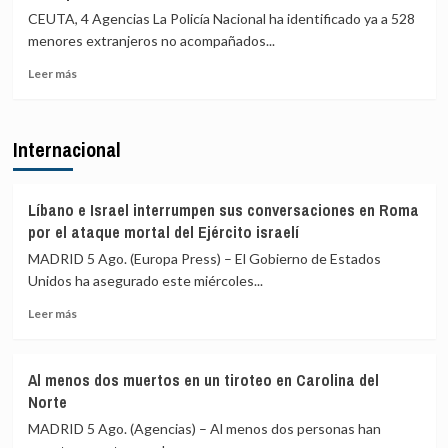
al
toda
CEUTA, 4 Agencias La Policía Nacional ha identificado ya a 528
rey
nuestra
menores extranjeros no acompañados...
Mohammed
historia»
Leer
VI
Leer más
más
por
sobre
el
La
Día
Internacional
Policía
del
Nacional
Trono
ha
y
identificado
destacó
Líbano e Israel interrumpen sus conversaciones en Roma
a
los
por el ataque mortal del Ejército israelí
528
«lazos
MADRID 5 Ago. (Europa Press) – El Gobierno de Estados
menores
de
Unidos ha asegurado este miércoles...
no
hermandad»
acompañados
entre
Leer
Leer más
en
ambos
más
Ceuta
países
sobre
Líbano
Al menos dos muertos en un tiroteo en Carolina del
e
Norte
Israel
interrumpen
MADRID 5 Ago. (Agencias) – Al menos dos personas han
sus