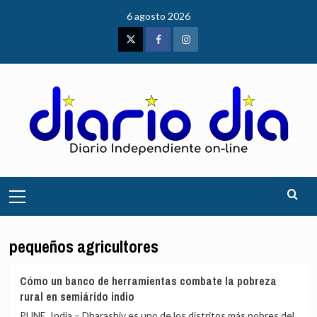
Saltar
6 agosto 2026
al
contenido
Twitter
Facebook
Instagram
Menú
principal
pequeños agricultores
Cómo un banco de herramientas combate la pobreza
rural en semiárido indio
PUNE, India – Dharashiv es uno de los distritos más pobres del