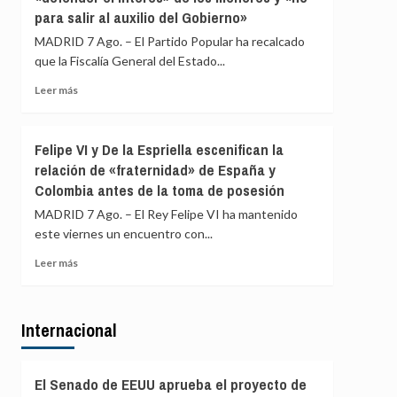
para salir al auxilio del Gobierno»
ERC
en
MADRID 7 Ago. – El Partido Popular ha recalcado
Girona
que la Fiscalía General del Estado...
expedientado
deja
Leer
Leer más
el
más
partido
sobre
y
El
Felipe VI y De la Espriella escenifican la
renuncia
PP
relación de «fraternidad» de España y
a
afirma
todos
Colombia antes de la toma de posesión
que
sus
la
MADRID 7 Ago. – El Rey Felipe VI ha mantenido
cargos
Fiscalía
este viernes un encuentro con...
está
para
Leer
Leer más
«defender
más
el
sobre
interés»
Felipe
de
Internacional
VI
los
y
menores
De
y
la
El Senado de EEUU aprueba el proyecto de
«no
Espriella