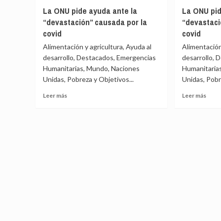
dejaron
La
La ONU pide ayuda ante la
La ONU pid
desprotegidas
ONU
“devastación” causada por la
“devastaci
a
pide
2700
covid
covid
ayud
millones
ante
Alimentación y agricultura, Ayuda al
Alimentación
de
la
desarrollo, Destacados, Emergencias
desarrollo, 
personas
“deva
Humanitarias, Mundo, Naciones
Humanitaria
caus
Unidas, Pobreza y Objetivos...
Unidas, Pobr
por
la
Leer
Leer
Leer más
Leer más
covid
más
más
sobre
sobr
La
La
ONU
ONU
pide
pide
ayuda
ayud
ante
ante
la
la
“devastación”
“deva
causada
caus
por
por
la
la
covid
covid