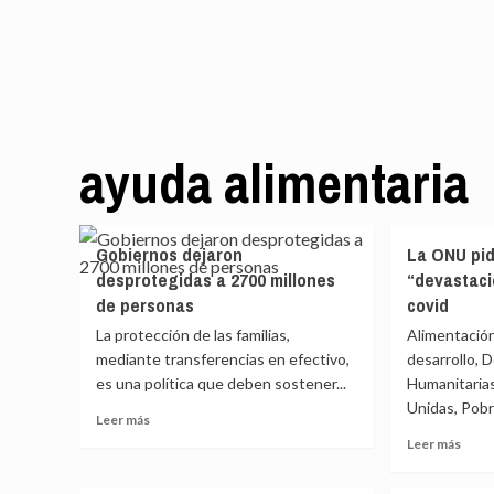
ayuda alimentaria
Gobiernos dejaron
La ONU pid
desprotegidas a 2700 millones
“devastaci
de personas
covid
La protección de las familias,
Alimentación
mediante transferencias en efectivo,
desarrollo, 
es una política que deben sostener...
Humanitaria
Unidas, Pobr
Leer
Leer más
más
Leer
Leer más
sobre
más
Gobiernos
sobr