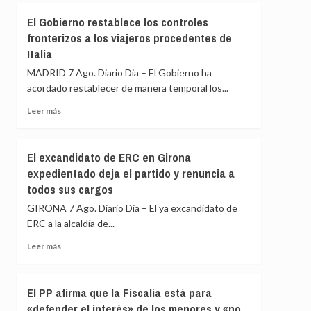
viajeros
Felipe
El Gobierno restablece los controles
procedentes
VI
fronterizos a los viajeros procedentes de
de
y
Italia
Italia
De
la
MADRID 7 Ago. Diario Dia – El Gobierno ha
Espriella
acordado restablecer de manera temporal los...
escenifican
la
Leer
Leer más
relación
más
de
sobre
«fraternidad»
El
El excandidato de ERC en Girona
de
Gobierno
expedientado deja el partido y renuncia a
España
restablece
y
todos sus cargos
los
Colombia
controles
GIRONA 7 Ago. Diario Dia – El ya excandidato de
fronterizos
ERC a la alcaldía de...
a
los
Leer
Leer más
viajeros
más
procedentes
sobre
de
El
El PP afirma que la Fiscalía está para
Italia
excandidato
«defender el interés» de los menores y «no
de