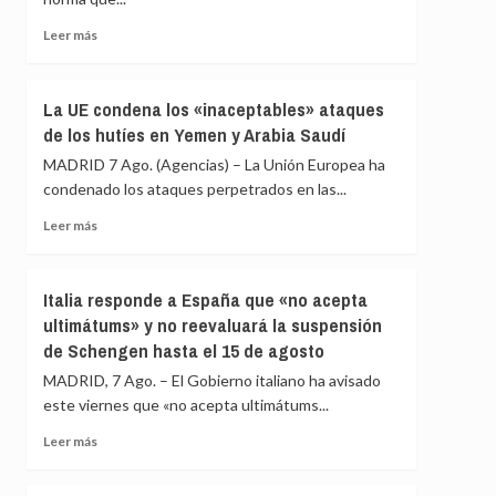
crudo
Chad
y
y
Leer
Leer más
gas
Venezuela
más
rusos
del
sobre
Estatuto
Cuba
La UE condena los «inaceptables» ataques
de
continúa
de los hutíes en Yemen y Arabia Saudí
Roma
su
apertura
MADRID 7 Ago. (Agencias) – La Unión Europea ha
económica
condenado los ataques perpetrados en las...
mientras
la
Leer
Leer más
crisis
más
escuece
sobre
cada
La
Italia responde a España que «no acepta
día
UE
ultimátums» y no reevaluará la suspensión
condena
de Schengen hasta el 15 de agosto
los
«inaceptables»
MADRID, 7 Ago. – El Gobierno italiano ha avisado
ataques
este viernes que «no acepta ultimátums...
de
los
Leer
Leer más
hutíes
más
en
sobre
Yemen