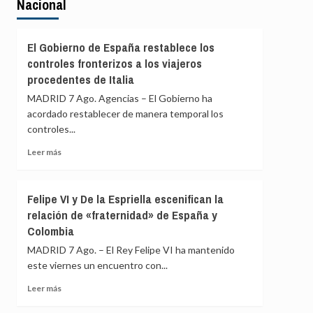
Nacional
El Gobierno de España restablece los
controles fronterizos a los viajeros
procedentes de Italia
MADRID 7 Ago. Agencias – El Gobierno ha
acordado restablecer de manera temporal los
controles...
Leer
Leer más
más
sobre
El
Felipe VI y De la Espriella escenifican la
Gobierno
relación de «fraternidad» de España y
de
Colombia
España
restablece
MADRID 7 Ago. – El Rey Felipe VI ha mantenido
los
este viernes un encuentro con...
controles
fronterizos
Leer
Leer más
a
más
los
sobre