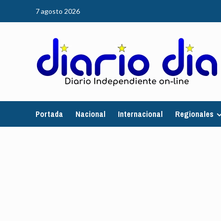
Saltar
7 agosto 2026
al
contenido
Portada
Nacional
Internacional
Regionales