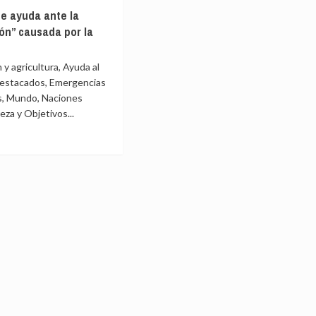
La
e ayuda ante la
ONU
ón” causada por la
pide
a
ayuda
ante
 y agricultura, Ayuda al
la
Destacados, Emergencias
stación”
“devastación”
s, Mundo, Naciones
ada
causada
eza y Objetivos...
por
la
covid
e
a
stación”
ada