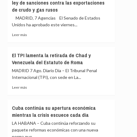
ley de sanciones contra las exportaciones
para
escenifican
de crudo y gas rusos
salir
la
al
relación
MADRID, 7 Agencias El Senado de Estados
auxilio
de
Unidos ha aprobado este viernes...
del
«fraternidad»
Gobierno»
Leer
de
Leer más
más
España
sobre
y
El
Colombia
El TPI lamenta la retirada de Chad y
Senado
antes
Venezuela del Estatuto de Roma
de
de
EEUU
la
MADRID 7 Ago. Diario Dia – El Tribunal Penal
aprueba
toma
Internacional (TPI), con sede en La...
el
de
proyecto
posesión
Leer
Leer más
de
más
ley
sobre
de
El
Cuba continúa su apertura económica
sanciones
TPI
mientras la crisis escuece cada día
contra
lamenta
las
la
LA HABANA – Cuba continúa reforzando su
exportaciones
retirada
paquete reformas económicas con una nueva
de
de
norma que...