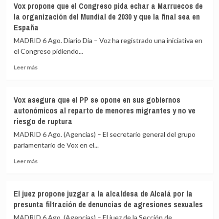
Vox propone que el Congreso pida echar a Marruecos de
ahora
PP
la organización del Mundial de 2030 y que la final sea en
se
vuelve
España
han
a
realizado
pedir
MADRID 6 Ago. Diario Dia – Voz ha registrado una iniciativa en
15.800
que
el Congreso pidiendo...
pagos,
Sánchez
la
vaya
Leer
Leer más
mayoría
al
más
con
Congreso
sobre
tarjeta
por
Vox
Vox asegura que el PP se opone en sus gobiernos
la
propone
autonómicos al reparto de menores migrantes y no ve
crisis
que
riesgo de ruptura
de
el
Ceuta
Congreso
MADRID 6 Ago. (Agencias) – El secretario general del grupo
y
pida
parlamentario de Vox en el...
también
echar
Marlaska,
a
Leer
Leer más
Robles,
Marruecos
más
Albares
de
sobre
y
la
Vox
El juez propone juzgar a la alcaldesa de Alcalá por la
Bolaños
organización
asegura
presunta filtración de denuncias de agresiones sexuales
del
que
Mundial
el
MADRID 6 Ago. (Agencias) – El juez de la Sección de