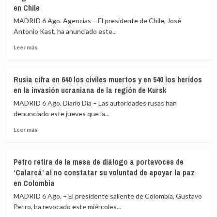
en
en Chile
menos,
el
beneficiarse
ataque
MADRID 6 Ago. Agencias – El presidente de Chile, José
más
que
Antonio Kast, ha anunciado este...
mató
Leer
a
Leer más
más
la
sobre
periodista
Kast
Amal
Rusia cifra en 640 los civiles muertos y en 540 los heridos
anuncia
Khalil
en la invasión ucraniana de la región de Kursk
una
reforma
MADRID 6 Ago. Diario Dia – Las autoridades rusas han
constitucional
denunciado este jueves que la...
en
Leer
materia
Leer más
más
de
sobre
seguridad
Rusia
en
Petro retira de la mesa de diálogo a portavoces de
cifra
aras
‘Calarcá’ al no constatar su voluntad de apoyar la paz
en
de
en Colombia
640
reforzar
los
la
MADRID 6 Ago. – El presidente saliente de Colombia, Gustavo
civiles
lucha
Petro, ha revocado este miércoles...
muertos
contra