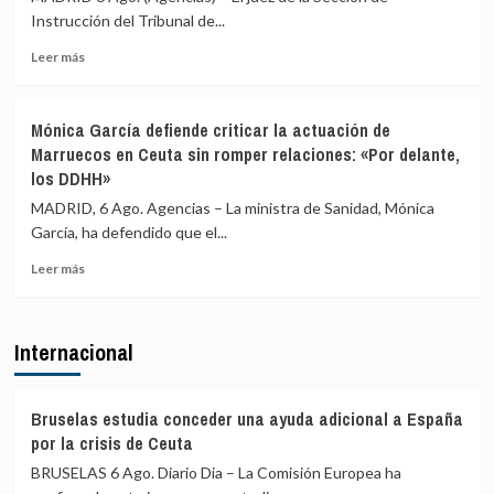
de
PP
Instrucción del Tribunal de...
2030
se
y
Leer
opone
Leer más
que
más
en
la
sobre
sus
final
El
gobiernos
Mónica García defiende criticar la actuación de
sea
juez
autonómicos
Marruecos en Ceuta sin romper relaciones: «Por delante,
en
propone
al
los DDHH»
España
juzgar
reparto
a
de
MADRID, 6 Ago. Agencias – La ministra de Sanidad, Mónica
la
menores
García, ha defendido que el...
alcaldesa
migrantes
de
y
Leer
Leer más
Alcalá
no
más
por
ve
sobre
la
riesgo
Mónica
Internacional
presunta
de
García
filtración
ruptura
defiende
de
criticar
denuncias
la
Bruselas estudia conceder una ayuda adicional a España
de
actuación
por la crisis de Ceuta
agresiones
de
BRUSELAS 6 Ago. Diario Dia – La Comisión Europea ha
sexuales
Marruecos