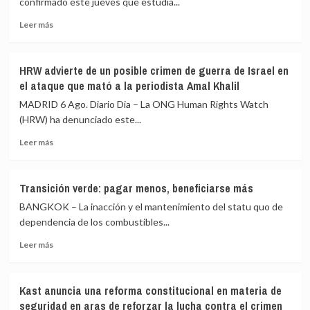
confirmado este jueves que estudia...
en
Ceuta
Leer
Leer más
sin
más
romper
sobre
relaciones:
Bruselas
«Por
HRW advierte de un posible crimen de guerra de Israel en
estudia
delante,
el ataque que mató a la periodista Amal Khalil
conceder
los
una
MADRID 6 Ago. Diario Dia – La ONG Human Rights Watch
DDHH»
ayuda
(HRW) ha denunciado este...
adicional
Leer
a
Leer más
más
España
sobre
por
HRW
la
Transición verde: pagar menos, beneficiarse más
advierte
crisis
BANGKOK – La inacción y el mantenimiento del statu quo de
de
de
un
Ceuta
dependencia de los combustibles...
posible
Leer
Leer más
crimen
más
de
sobre
guerra
Transición
de
Kast anuncia una reforma constitucional en materia de
verde:
Israel
seguridad en aras de reforzar la lucha contra el crimen
pagar