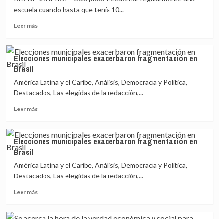
escuela cuando hasta que tenía 10...
Leer
Leer más
más
sobre
Programas
Elecciones municipales exacerbaron fragmentación en
sociales
Brasil
contra
la
América Latina y el Caribe, Análisis, Democracia y Política,
pobreza
Destacados, Las elegidas de la redacción,...
empoderan
Leer
a
Leer más
más
mujeres
sobre
en
Elecciones
Brasil
Elecciones municipales exacerbaron fragmentación en
municipales
Brasil
exacerbaron
fragmentación
América Latina y el Caribe, Análisis, Democracia y Política,
en
Destacados, Las elegidas de la redacción,...
Brasil
Leer
Leer más
más
sobre
Elecciones