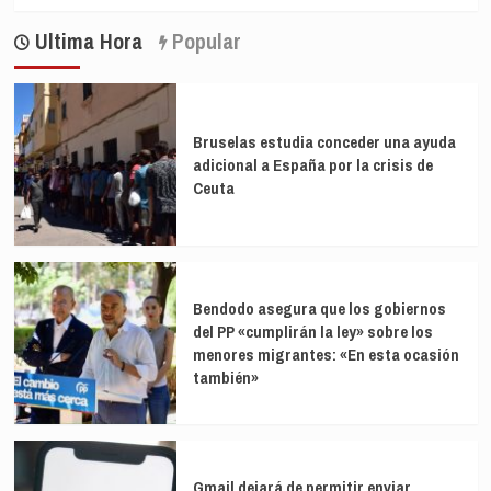
más
del
sobre
Semiárido
Ultima Hora
Popular
Dilemas
brasileño
políticos
prolongan
crisis
económica
Bruselas estudia conceder una ayuda
en
adicional a España por la crisis de
Brasil
Ceuta
Bendodo asegura que los gobiernos
del PP «cumplirán la ley» sobre los
menores migrantes: «En esta ocasión
también»
Gmail dejará de permitir enviar