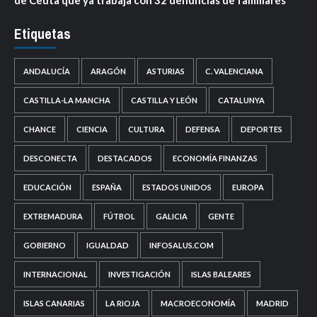
Etiquetas
ANDALUCÍA
ARAGÓN
ASTURIAS
C. VALENCIANA
CASTILLA-LA MANCHA
CASTILLA Y LEÓN
CATALUNYA
CHANCE
CIENCIA
CULTURA
DEFENSA
DEPORTES
DESCONECTA
DESTACADOS
ECONOMÍA FINANZAS
EDUCACIÓN
ESPAÑA
ESTADOS UNIDOS
EUROPA
EXTREMADURA
FÚTBOL
GALICIA
GENTE
GOBIERNO
IGUALDAD
INFOSALUS.COM
INTERNACIONAL
INVESTIGACIÓN
ISLAS BALEARES
ISLAS CANARIAS
LA RIOJA
MACROECONOMÍA
MADRID