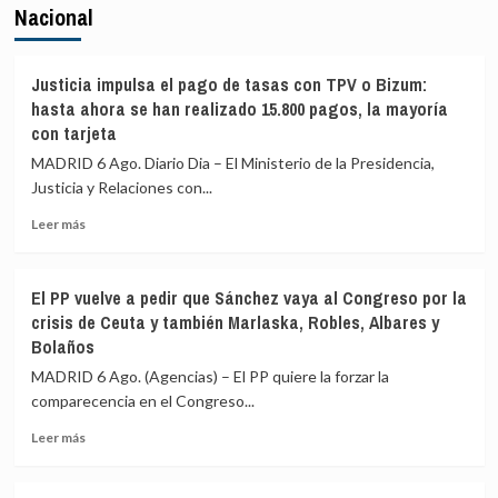
Nacional
Justicia impulsa el pago de tasas con TPV o Bizum:
hasta ahora se han realizado 15.800 pagos, la mayoría
con tarjeta
MADRID 6 Ago. Diario Dia – El Ministerio de la Presidencia,
Justicia y Relaciones con...
Leer
Leer más
más
sobre
Justicia
El PP vuelve a pedir que Sánchez vaya al Congreso por la
impulsa
crisis de Ceuta y también Marlaska, Robles, Albares y
el
Bolaños
pago
de
MADRID 6 Ago. (Agencias) – El PP quiere la forzar la
tasas
comparecencia en el Congreso...
con
TPV
Leer
Leer más
o
más
Bizum:
sobre
hasta
El