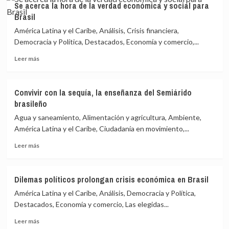
Se acerca la hora de la verdad económica y social para
municipales
Brasil
exacerbaron
fragmentación
América Latina y el Caribe, Análisis, Crisis financiera,
en
Democracia y Política, Destacados, Economía y comercio,...
Brasil
Leer
Leer más
más
sobre
Se
Convivir con la sequía, la enseñanza del Semiárido
acerca
brasileño
la
hora
Agua y saneamiento, Alimentación y agricultura, Ambiente,
de
América Latina y el Caribe, Ciudadanía en movimiento,...
la
Leer
verdad
Leer más
más
económica
sobre
y
Convivir
social
Dilemas políticos prolongan crisis económica en Brasil
con
para
América Latina y el Caribe, Análisis, Democracia y Política,
la
Brasil
sequía,
Destacados, Economía y comercio, Las elegidas...
la
Leer
Leer más
enseñanza