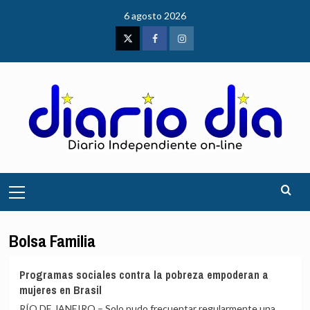
Saltar
6 agosto 2026
al
contenido
Twitter
Facebook
Instagram
Menú
principal
Bolsa Familia
Programas sociales contra la pobreza empoderan a
mujeres en Brasil
RÍO DE JANEIRO – Solo pudo frecuentar regularmente una