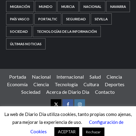
MIGRACIÓN
MUNDO
MURCIA
NACIONAL
NAVARRA
PAÍS VASCO
PORTALTIC
SEGURIDAD
SEVILLA
SOCIEDAD
TECNOLOGÍAS DE LA INFORMACIÓN
ÚLTIMAS NOTICIAS
Portada
Nacional
Internacional
Salud
Ciencia
Economía
Ciencia
Tecnología
Cultura
Deportes
Sociedad
Acerca de Diario Dia
Contacto
Twitter
Facebook
Instagram
La web de Diario Dia utiliza cookies, tanto propias como ajenas,
para mejorar la experiencia de uso.
Configuración de
Copyright © Diario Día - Grupo IWO. Todos los derechos
Cookies
reservados.
|
CoverNews
por AF themes.
ACEPTAR
Rechazar