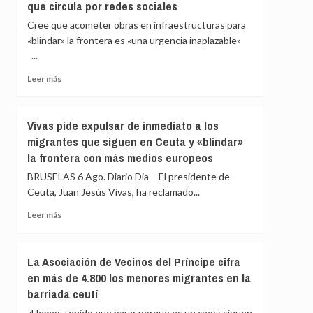
que circula por redes sociales
Medicina
Legal
Cree que acometer obras en infraestructuras para
de
«blindar» la frontera es «una urgencia inaplazable»
Ceuta
...
eleva
a
Leer
Leer más
82
más
los
sobre
fallecidos
Vivas
Vivas pide expulsar de inmediato a los
en
confía
el
migrantes que siguen en Ceuta y «blindar»
en
mar
la frontera con más medios europeos
que
intentando
las
BRUSELAS 6 Ago. Diario Dia – El presidente de
cruzar
fuerzas
la
Ceuta, Juan Jesús Vivas, ha reclamado...
de
frontera
seguridad
Leer
Leer más
impidan
más
la
sobre
nueva
Vivas
La Asociación de Vecinos del Príncipe cifra
entrada
pide
en más de 4.800 los menores migrantes en la
masiva
expulsar
a
barriada ceutí
de
Ceuta
inmediato
«Hemos tenido que parar porque es un caos; siguen