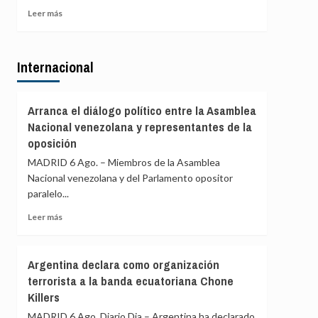
ceutí
y
Leer
Leer más
Vox:
más
Cometerán
sobre
prevaricación
Ceuta
si
Internacional
señala
rechazan
que
acoger
al
a
Gobierno
Arranca el diálogo político entre la Asamblea
menores
le
Nacional venezolana y representantes de la
migrantes
«consta»
oposición
de
el
Ceuta
llamamiento
MADRID 6 Ago. – Miembros de la Asamblea
por
Nacional venezolana y del Parlamento opositor
redes
paralelo...
a
una
Leer
Leer más
nueva
más
entrada
sobre
masiva
Arranca
Argentina declara como organización
el
el
terrorista a la banda ecuatoriana Chone
15
diálogo
Killers
de
político
agosto
entre
MADRID 6 Ago. Diario Dia – Argentina ha declarado