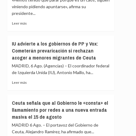
que
a
viniendo pidiendo apuntarse», afirma su
circula
los
por
presidente...
migrantes
redes
que
Leer
Leer más
sociales
siguen
más
en
sobre
Ceuta
La
IU advierte a los gobiernos de PP y Vox:
y
Asociación
«blindar»
Cometerán prevaricación si rechazan
de
la
acoger a menores migrantes de Ceuta
Vecinos
frontera
del
MADRID, 6 Ago. (Agencias) – El coordinador federal
con
Príncipe
más
de Izquierda Unida (IU), Antonio Maíllo, ha...
cifra
medios
en
Leer
Leer más
europeos
más
más
de
sobre
4.800
IU
Ceuta señala que al Gobierno le «consta» el
los
advierte
llamamiento por redes a una nueva entrada
menores
a
migrantes
masiva el 15 de agosto
los
en
gobiernos
MADRID 6 Ago. – El portavoz del Gobierno de
la
de
Ceuta, Alejandro Ramírez, ha afirmado que...
barriada
PP