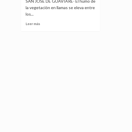
SAN JOSÉ DE GUAVIARE- El humo de
la vegetación en llamas se eleva entre
los...
Leer
Leer más
más
sobre
La
coca
y
la
ganadería
agravan
la
devastación
de
la
Amazonia
colombiana