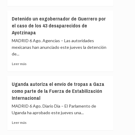
de
más
funciones
sobre
a
La
Detenido un exgobernador de Guerrero por
uno
Fiscalía
el caso de los 43 desaparecidos de
de
alemana
sus
Ayotzinapa
investiga
jueces
el
MADRID 6 Ago. Agencias – Las autoridades
acusado
dron
mexicanas han anunciado este jueves la detención
de
con
acoso
de...
explosivos
sexual
detectado
Leer
Leer más
en
más
el
sobre
aeropuerto
Detenido
Uganda autoriza el envío de tropas a Gaza
de
un
Leipzig
como parte de la Fuerza de Estabilización
exgobernador
Internacional
de
Guerrero
MADRID 6 Ago. Diario Dia – El Parlamento de
por
Uganda ha aprobado este jueves una...
el
caso
Leer
Leer más
de
más
los
sobre