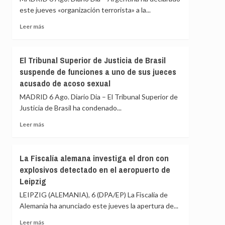
la
este jueves «organización terrorista» a la...
Asamblea
Nacional
Leer
Leer más
venezolana
más
y
sobre
representantes
Argentina
El Tribunal Superior de Justicia de Brasil
de
declara
suspende de funciones a uno de sus jueces
la
como
oposición
acusado de acoso sexual
organización
terrorista
MADRID 6 Ago. Diario Dia – El Tribunal Superior de
a
Justicia de Brasil ha condenado...
la
banda
Leer
Leer más
ecuatoriana
más
Chone
sobre
Killers
El
La Fiscalía alemana investiga el dron con
Tribunal
explosivos detectado en el aeropuerto de
Superior
Leipzig
de
Justicia
LEIPZIG (ALEMANIA), 6 (DPA/EP) La Fiscalía de
de
Alemania ha anunciado este jueves la apertura de...
Brasil
suspende
Leer
Leer más