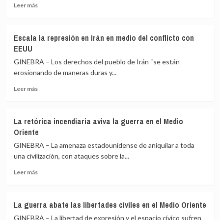
Leer
sobre
Leer más
más
la
sobre
democracia
La
en
Escala la represión en Irán en medio del conflicto con
violencia
Nicaragua
EEUU
eleva
a
GINEBRA – Los derechos del pueblo de Irán “se están
un
erosionando de maneras duras y...
récord
Leer
el
Leer más
más
número
sobre
de
Escala
desplazados
La retórica incendiaria aviva la guerra en el Medio
la
en
Oriente
represión
Haití
en
GINEBRA – La amenaza estadounidense de aniquilar a toda
Irán
una civilización, con ataques sobre la...
en
Leer
medio
Leer más
más
del
sobre
conflicto
La
con
La guerra abate las libertades civiles en el Medio Oriente
retórica
EEUU
GINEBRA – La libertad de expresión y el espacio cívico sufren
incendiaria