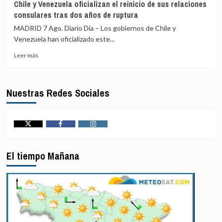
Chile y Venezuela oficializan el reinicio de sus relaciones
diálogo
menos
consulares tras dos años de ruptura
por
once
«acontecimientos
civiles
MADRID 7 Ago. Diario Dia – Los gobiernos de Chile y
en
heridos
Venezuela han oficializado este...
el
en
terreno»,
Leer
un
Leer más
según
más
ataque
EEUU
sobre
hutí
Chile
contra
Nuestras Redes Sociales
y
Arabia
Venezuela
Saudí,
oficializan
según
el
la
reinicio
coalición
Twitter
Facebook
Instagram
de
para
sus
Yemen
El tiempo Mañana
relaciones
liderada
consulares
por
tras
Riad
dos
años
de
ruptura