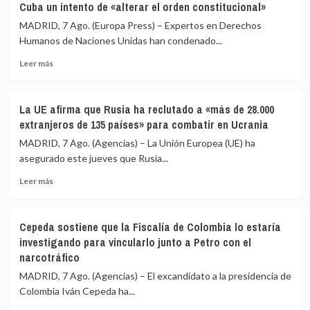
le
a
Cuba un intento de «alterar el orden constitucional»
«consta»
menores
MADRID, 7 Ago. (Europa Press) – Expertos en Derechos
el
migrantes
Humanos de Naciones Unidas han condenado...
llamamiento
de
por
Ceuta
Leer
Leer más
redes
más
a
sobre
una
Expertos
nueva
La UE afirma que Rusia ha reclutado a «más de 28.000
de
entrada
extranjeros de 135 países» para combatir en Ucrania
la
masiva
ONU
MADRID, 7 Ago. (Agencias) – La Unión Europea (UE) ha
el
ven
asegurado este jueves que Rusia...
15
en
de
Leer
las
Leer más
agosto
más
sanciones
sobre
de
La
EEUU
Cepeda sostiene que la Fiscalía de Colombia lo estaría
UE
contra
investigando para vincularlo junto a Petro con el
afirma
Cuba
narcotráfico
que
un
Rusia
intento
MADRID, 7 Ago. (Agencias) – El excandidato a la presidencia de
ha
de
Colombia Iván Cepeda ha...
reclutado
«alterar