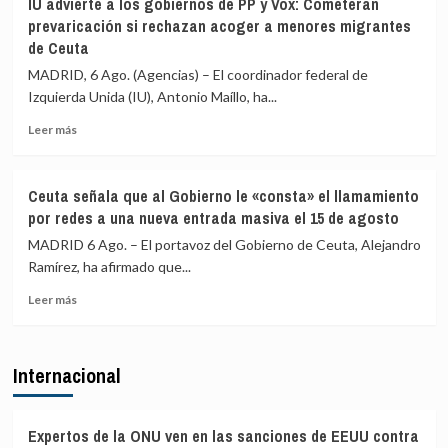
IU advierte a los gobiernos de PP y Vox: Cometerán
los
pide
prevaricación si rechazan acoger a menores migrantes
menores
expulsar
de Ceuta
migrantes
de
en
inmediato
MADRID, 6 Ago. (Agencias) – El coordinador federal de
la
a
Izquierda Unida (IU), Antonio Maíllo, ha...
barriada
los
ceutí
migrantes
Leer
Leer más
que
más
siguen
sobre
en
IU
Ceuta señala que al Gobierno le «consta» el llamamiento
Ceuta
advierte
por redes a una nueva entrada masiva el 15 de agosto
y
a
«blindar»
los
MADRID 6 Ago. – El portavoz del Gobierno de Ceuta, Alejandro
la
gobiernos
Ramírez, ha afirmado que...
frontera
de
con
Leer
PP
Leer más
más
más
y
medios
sobre
Vox:
europeos
Ceuta
Cometerán
Internacional
señala
prevaricación
que
si
al
rechazan
Gobierno
acoger
Expertos de la ONU ven en las sanciones de EEUU contra