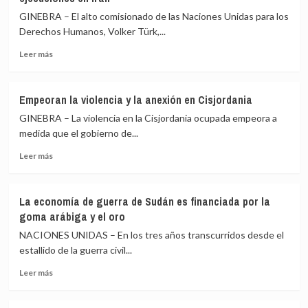
GINEBRA – El alto comisionado de las Naciones Unidas para los
Derechos Humanos, Volker Türk,...
Leer
Leer más
más
sobre
Alarma
Empeoran la violencia y la anexión en Cisjordania
en
GINEBRA – La violencia en la Cisjordania ocupada empeora a
la
ONU
medida que el gobierno de...
por
Leer
Leer más
drástico
más
aumento
sobre
de
Empeoran
las
La economía de guerra de Sudán es financiada por la
la
ejecuciones
goma arábiga y el oro
violencia
en
y
NACIONES UNIDAS – En los tres años transcurridos desde el
Irán
la
estallido de la guerra civil...
anexión
Leer
en
Leer más
más
Cisjordania
sobre