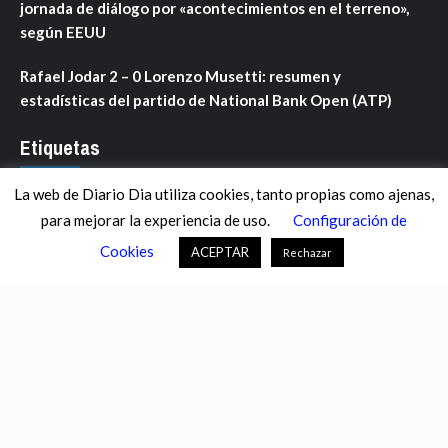
jornada de diálogo por «acontecimientos en el terreno»,
según EEUU
Rafael Jodar 2 – 0 Lorenzo Musetti: resumen y
estadísticas del partido de National Bank Open (ATP)
Etiquetas
La web de Diario Dia utiliza cookies, tanto propias como ajenas,
ANDALUCÍA
ARAGÓN
ASTURIAS
C. VALENCIANA
para mejorar la experiencia de uso.
Configuración de
CASTILLA-LA MANCHA
CASTILLA Y LEÓN
CATALUNYA
Cookies
ACEPTAR
Rechazar
CHANCE
CIENCIA
CULTURA
DEFENSA
DEPORTES
DESCONECTA
DESTACADOS
ECONOMÍA FINANZAS
EDUCACIÓN
ESPAÑA
ESTADOS UNIDOS
EUROPA
EXTREMADURA
FÚTBOL
GALICIA
GENTE
GOBIERNO
IGUALDAD
INFOSALUS.COM