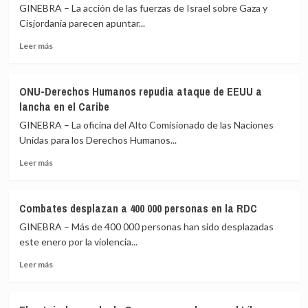
ONU
GINEBRA – La acción de las fuerzas de Israel sobre Gaza y
por
Cisjordania parecen apuntar...
víctimas
Leer
civiles
Leer más
más
en
sobre
la
ONU
guerra
ONU-Derechos Humanos repudia ataque de EEUU a
Derechos
de
lancha en el Caribe
Humanos
Medio
alerta
Oriente
GINEBRA – La oficina del Alto Comisionado de las Naciones
sobre
Unidas para los Derechos Humanos...
limpieza
Leer
étnica
Leer más
más
contra
sobre
palestinos
ONU-
Combates desplazan a 400 000 personas en la RDC
Derechos
GINEBRA – Más de 400 000 personas han sido desplazadas
Humanos
repudia
este enero por la violencia...
ataque
Leer
Leer más
de
más
EEUU
sobre
a
Combates
lancha