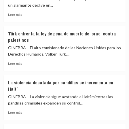
aviva
un alarmante declive en...
la
Leer
Leer más
guerra
más
en
sobre
el
La
Medio
Türk enfrenta la ley de pena de muerte de Israel contra
guerra
Oriente
palestinos
abate
las
GINEBRA – El alto comisionado de las Naciones Unidas para los
libertades
Derechos Humanos, Volker Türk,...
civiles
Leer
en
Leer más
más
el
sobre
Medio
Türk
Oriente
La violencia desatada por pandillas se incrementa en
enfrenta
Haití
la
ley
GINEBRA – La violencia sigue azotando a Haití mientras las
de
pandillas criminales expanden su control...
pena
Leer
de
Leer más
más
muerte
sobre
de
La
Israel