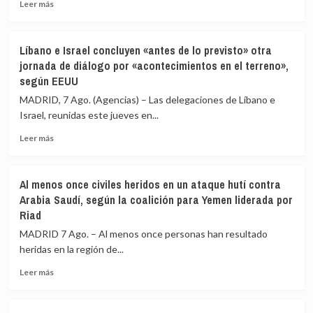
a
el
Leer
Leer más
«más
orden
más
de
constitucional»
sobre
28.000
Cepeda
Líbano e Israel concluyen «antes de lo previsto» otra
extranjeros
sostiene
jornada de diálogo por «acontecimientos en el terreno»,
de
que
según EEUU
135
la
países»
Fiscalía
MADRID, 7 Ago. (Agencias) – Las delegaciones de Líbano e
para
de
Israel, reunidas este jueves en...
combatir
Colombia
en
lo
Leer
Leer más
Ucrania
estaría
más
investigando
sobre
para
Líbano
Al menos once civiles heridos en un ataque hutí contra
vincularlo
e
Arabia Saudí, según la coalición para Yemen liderada por
junto
Israel
Riad
a
concluyen
Petro
«antes
MADRID 7 Ago. – Al menos once personas han resultado
con
de
heridas en la región de...
el
lo
narcotráfico
previsto»
Leer
Leer más
otra
más
jornada
sobre
de
Al