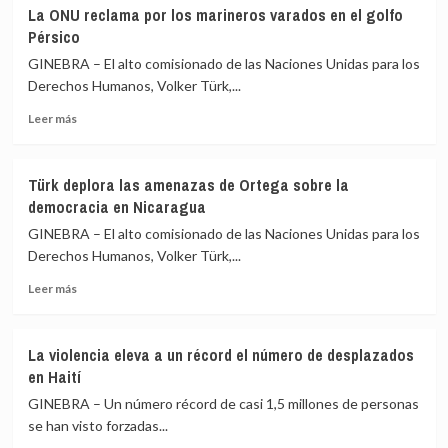
La
La ONU reclama por los marineros varados en el golfo
economía
Pérsico
de
guerra
GINEBRA – El alto comisionado de las Naciones Unidas para los
de
Derechos Humanos, Volker Türk,...
Sudán
Leer
es
Leer más
más
financiada
sobre
por
La
la
Türk deplora las amenazas de Ortega sobre la
ONU
goma
democracia en Nicaragua
reclama
arábiga
por
y
GINEBRA – El alto comisionado de las Naciones Unidas para los
los
el
Derechos Humanos, Volker Türk,...
marineros
oro
Leer
varados
Leer más
más
en
sobre
el
Türk
golfo
La violencia eleva a un récord el número de desplazados
deplora
Pérsico
en Haití
las
amenazas
GINEBRA – Un número récord de casi 1,5 millones de personas
de
se han visto forzadas...
Ortega