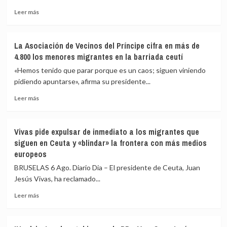
eleva
Leer
Leer más
a
más
82
sobre
los
Vivas
La Asociación de Vecinos del Príncipe cifra en más de
fallecidos
confía
4.800 los menores migrantes en la barriada ceutí
en
en
el
que
«Hemos tenido que parar porque es un caos; siguen viniendo
mar
las
pidiendo apuntarse», afirma su presidente...
intentando
fuerzas
cruzar
Leer
de
Leer más
la
más
seguridad
frontera
sobre
impidan
La
la
Vivas pide expulsar de inmediato a los migrantes que
Asociación
nueva
siguen en Ceuta y «blindar» la frontera con más medios
de
entrada
europeos
Vecinos
masiva
del
a
BRUSELAS 6 Ago. Diario Dia – El presidente de Ceuta, Juan
Príncipe
Ceuta
Jesús Vivas, ha reclamado...
cifra
que
en
circula
Leer
Leer más
más
por
más
de
redes
sobre
4.800
sociales
Vivas