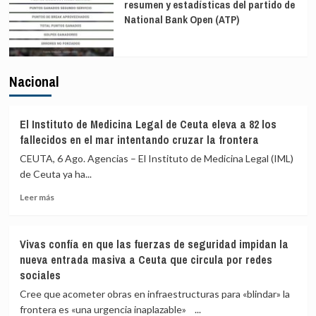
resumen y estadísticas del partido de
National Bank Open (ATP)
Nacional
El Instituto de Medicina Legal de Ceuta eleva a 82 los
fallecidos en el mar intentando cruzar la frontera
CEUTA, 6 Ago. Agencias – El Instituto de Medicina Legal (IML)
de Ceuta ya ha...
Leer
Leer más
más
sobre
El
Vivas confía en que las fuerzas de seguridad impidan la
Instituto
nueva entrada masiva a Ceuta que circula por redes
de
sociales
Medicina
Legal
Cree que acometer obras en infraestructuras para «blindar» la
de
frontera es «una urgencia inaplazable» ...
Ceuta