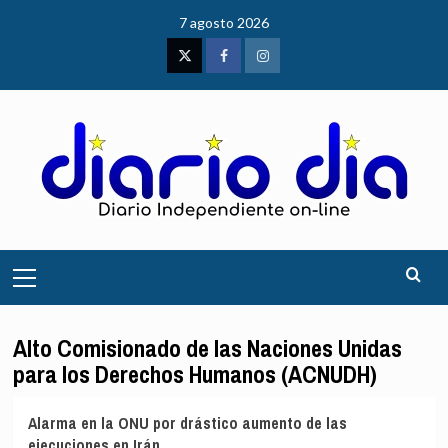
Saltar
7 agosto 2026
al
contenido
Twitter
Facebook
Instagram
Menú
principal
Alto Comisionado de las Naciones Unidas
para los Derechos Humanos (ACNUDH)
Alarma en la ONU por drástico aumento de las
ejecuciones en Irán