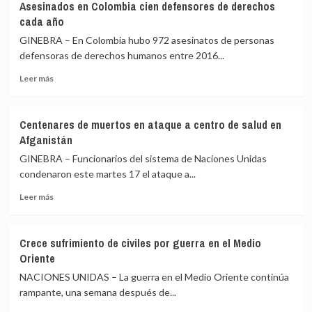
Asesinados en Colombia cien defensores de derechos
violencia
contra
cada año
desatada
palestinos
por
GINEBRA – En Colombia hubo 972 asesinatos de personas
pandillas
defensoras de derechos humanos entre 2016...
se
Leer
incrementa
Leer más
más
en
sobre
Haití
Asesinados
Centenares de muertos en ataque a centro de salud en
en
Afganistán
Colombia
cien
GINEBRA – Funcionarios del sistema de Naciones Unidas
defensores
condenaron este martes 17 el ataque a...
de
Leer
derechos
Leer más
más
cada
sobre
año
Centenares
Crece sufrimiento de civiles por guerra en el Medio
de
Oriente
muertos
en
NACIONES UNIDAS – La guerra en el Medio Oriente continúa
ataque
rampante, una semana después de...
a