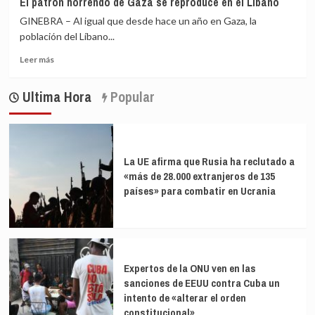
El patrón horrendo de Gaza se reproduce en el Líbano
desplazan
en
GINEBRA – Al igual que desde hace un año en Gaza, la
a
el
400
población del Líbano...
Caribe
000
Leer
Leer más
personas
más
en
sobre
la
Ultima Hora
Popular
El
RDC
patrón
horrendo
de
Gaza
La UE afirma que Rusia ha reclutado a
se
«más de 28.000 extranjeros de 135
reproduce
países» para combatir en Ucrania
en
el
Líbano
Expertos de la ONU ven en las
sanciones de EEUU contra Cuba un
intento de «alterar el orden
constitucional»