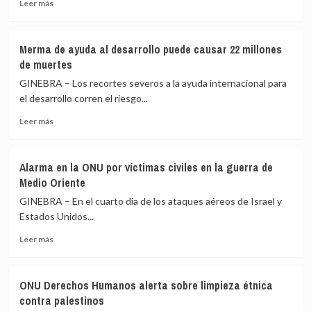
Leer
centro
Leer más
más
de
sobre
salud
Crece
en
Merma de ayuda al desarrollo puede causar 22 millones
sufrimiento
Afganistán
de muertes
de
civiles
GINEBRA – Los recortes severos a la ayuda internacional para
por
el desarrollo corren el riesgo...
guerra
Leer
en
Leer más
más
el
sobre
Medio
Merma
Oriente
Alarma en la ONU por víctimas civiles en la guerra de
de
Medio Oriente
ayuda
al
GINEBRA – En el cuarto día de los ataques aéreos de Israel y
desarrollo
Estados Unidos...
puede
Leer
causar
Leer más
más
22
sobre
millones
Alarma
de
ONU Derechos Humanos alerta sobre limpieza étnica
en
muertes
contra palestinos
la