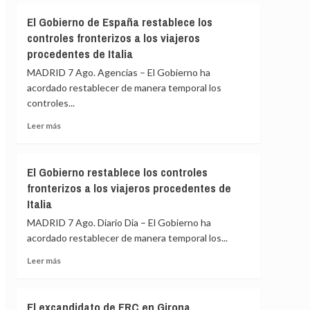
Cumbre
Felipe
El Gobierno de España restablece los
de
VI
controles fronterizos a los viajeros
Madrid
y
procedentes de Italia
De
la
MADRID 7 Ago. Agencias – El Gobierno ha
Espriella
acordado restablecer de manera temporal los
escenifican
controles...
la
relación
Leer
Leer más
de
más
«fraternidad»
sobre
de
El
El Gobierno restablece los controles
España
Gobierno
y
fronterizos a los viajeros procedentes de
de
Colombia
Italia
España
restablece
MADRID 7 Ago. Diario Dia – El Gobierno ha
los
acordado restablecer de manera temporal los...
controles
fronterizos
Leer
Leer más
a
más
los
sobre
viajeros
El
El excandidato de ERC en Girona
procedentes