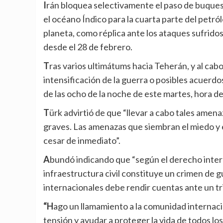
Irán bloquea selectivamente el paso de buques por el estrecho de Ormuz, salida del golfo Pérsico hacia
el océano Índico para la cuarta parte del petró
planeta, como réplica ante los ataques sufrido
desde el 28 de febrero.
Tras varios ultimátums hacia Teherán, y al cabo de días cargados de declaraciones contradictorias sobre
intensificación de la guerra o posibles acuerdos
de las ocho de la noche de este martes, hora 
Türk advirtió de que “llevar a cabo tales amenazas constituye uno de los crímenes internacionales más
graves. Las amenazas que siembran el miedo y el
cesar de inmediato”.
Abundó indicando que “según el derecho internacional, atacar deliberadamente a civiles e
infraestructura civil constituye un crimen de 
internacionales debe rendir cuentas ante un t
“Hago un llamamiento a la comunidad internacional para que tome medidas urgentes para reducir la
tensión y ayudar a proteger la vida de todos los 