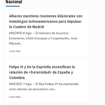
Nacional
Albares mantiene reuniones bilaterales con
homólogos latinoamericanos para impulsar
la Cumbre de Madrid
MADRID 8 Ago. – El ministro de Asuntos
Exteriores, Unión Europea y Cooperación, José
Manuel...
Leer
Leer más
más
sobre
Albares
Felipe VI y De la Espriella escenifican la
mantiene
relación de «fraternidad» de España y
reuniones
Colombia
bilaterales
con
MADRID 7 Ago. – El Rey Felipe VI ha mantenido
homólogos
este viernes un encuentro con...
latinoamericanos
para
Leer
Leer más
impulsar
más
la
sobre