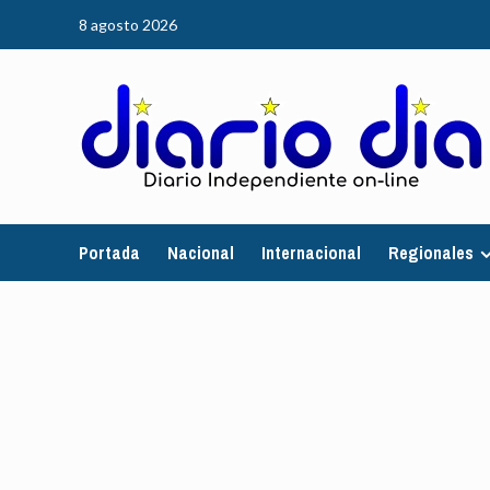
Saltar
8 agosto 2026
al
contenido
Portada
Nacional
Internacional
Regionales