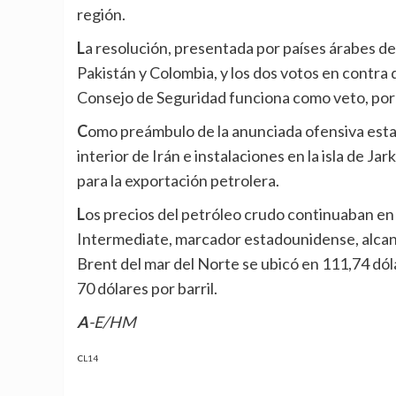
región.
La resolución, presentada por países árabes del Golfo, obtuvo 11 votos a favor, dos abstenciones, las de
Pakistán y Colombia, y los dos votos en contra
Consejo de Seguridad funciona como veto, por 
Como preámbulo de la anunciada ofensiva estadounidense, Israel atacó ya algunas vías férreas en el
interior de Irán e instalaciones en la isla de Jar
para la exportación petrolera.
Los precios del petróleo crudo continuaban en ascenso en los principales mercados. El West Texas
Intermediate, marcador estadounidense, alcanzó
Brent del mar del Norte se ubicó en 111,74 dóla
70 dólares por barril.
A-E/HM
CL14