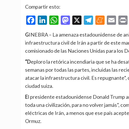
Compartir esto:
Facebook
LinkedIn
WhatsApp
Mastodon
X
Telegra
Mene
Em
GINEBRA – La amenaza estadounidense de aniquilar a toda una civilización, con ataques sobre la
infraestructura civil de Irán a partir de este 
comisionado de las Naciones Unidas para los
“Deploro la retórica incendiaria que se ha desatado en la guerra de Medio Oriente durante las últimas
semanas por todas las partes, incluidas las reci
atacar la infraestructura civil. Es repugnante”,
ciudad suiza.
El presidente estadounidense Donald Trump anunció en su red social Thruth que “esta noche morirá
toda una civilización, para no volver jamás”,
eléctricas de Irán, a menos que ese país acepte
Ormuz.