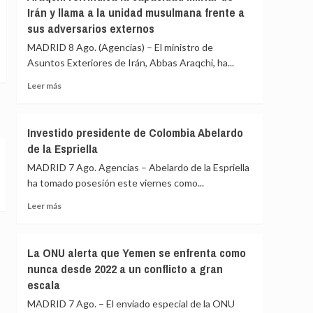
sanciona
sobre
Irán y llama a la unidad musulmana frente a
a
los
sus adversarios externos
seis
puertos
entidades
MADRID 8 Ago. (Agencias) – El ministro de
y
y
costas
Asuntos Exteriores de Irán, Abbas Araqchi, ha...
una
de
persona
Leer
Leer más
Irán
por
más
facilitar
sobre
a
Araqchi
Investido presidente de Colombia Abelardo
Teherán
reivindica
de la Espriella
el
la
blanqueo
capacidad
MADRID 7 Ago. Agencias – Abelardo de la Espriella
de
militar
ha tomado posesión este viernes como...
fondos
de
mediante
Irán
Leer
Leer más
criptomonedas
y
más
llama
sobre
a
Investido
La ONU alerta que Yemen se enfrenta como
la
presidente
nunca desde 2022 a un conflicto a gran
unidad
de
escala
musulmana
Colombia
frente
Abelardo
MADRID 7 Ago. – El enviado especial de la ONU
a
de