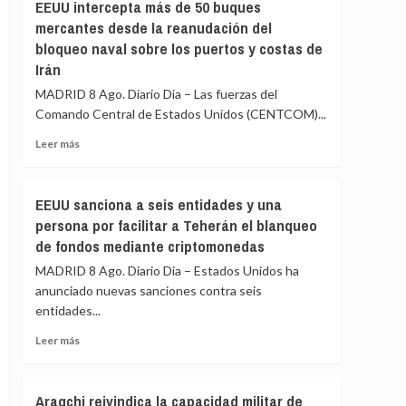
la
EEUU intercepta más de 50 buques
cargos
Fiscalía
mercantes desde la reanudación del
está
bloqueo naval sobre los puertos y costas de
para
Irán
«defender
el
MADRID 8 Ago. Diario Dia – Las fuerzas del
interés»
Comando Central de Estados Unidos (CENTCOM)...
de
los
Leer
Leer más
menores
más
y
sobre
«no
EEUU
EEUU sanciona a seis entidades y una
para
intercepta
persona por facilitar a Teherán el blanqueo
salir
más
al
de fondos mediante criptomonedas
de
auxilio
50
MADRID 8 Ago. Diario Dia – Estados Unidos ha
del
buques
anunciado nuevas sanciones contra seis
Gobierno»
mercantes
entidades...
desde
la
Leer
Leer más
reanudación
más
del
sobre
bloqueo
EEUU
Araqchi reivindica la capacidad militar de
naval