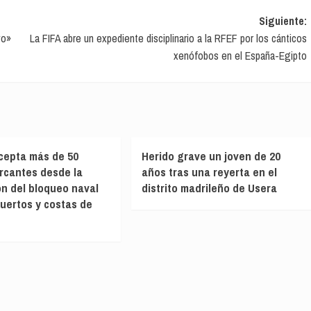
Siguiente:
vo»
La FIFA abre un expediente disciplinario a la RFEF por los cánticos
xenófobos en el España-Egipto
cepta más de 50
Herido grave un joven de 20
rcantes desde la
años tras una reyerta en el
n del bloqueo naval
distrito madrileño de Usera
puertos y costas de