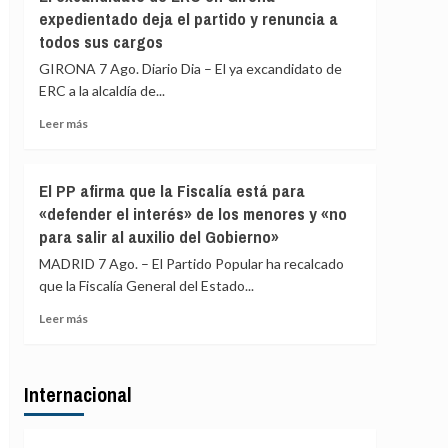
Gobierno
expedientado deja el partido y renuncia a
de
restablece
Italia
todos sus cargos
los
controles
GIRONA 7 Ago. Diario Dia – El ya excandidato de
fronterizos
ERC a la alcaldía de...
a
los
Leer
Leer más
viajeros
más
procedentes
sobre
de
El
El PP afirma que la Fiscalía está para
Italia
excandidato
«defender el interés» de los menores y «no
de
para salir al auxilio del Gobierno»
ERC
en
MADRID 7 Ago. – El Partido Popular ha recalcado
Girona
que la Fiscalía General del Estado...
expedientado
deja
Leer
Leer más
el
más
partido
sobre
y
El
renuncia
Internacional
PP
a
afirma
todos
que
sus