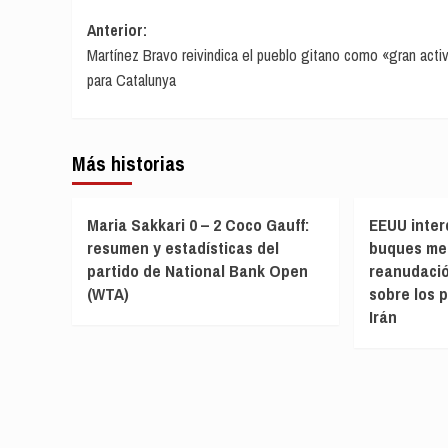
Navegación
Anterior:
Martínez Bravo reivindica el pueblo gitano como «gran acti
de
para Catalunya
entradas
Más historias
Maria Sakkari 0 – 2 Coco Gauff:
EEUU inter
resumen y estadísticas del
buques me
partido de National Bank Open
reanudació
(WTA)
sobre los 
Irán