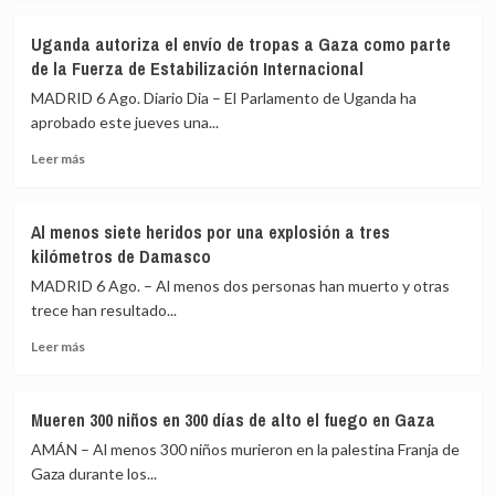
sobre
detectado
acoso
Detenido
en
sexual
Uganda autoriza el envío de tropas a Gaza como parte
un
el
de la Fuerza de Estabilización Internacional
exgobernador
aeropuerto
de
de
MADRID 6 Ago. Diario Dia – El Parlamento de Uganda ha
Guerrero
Leipzig
aprobado este jueves una...
por
Leer
el
Leer más
más
caso
sobre
de
Uganda
los
Al menos siete heridos por una explosión a tres
autoriza
43
kilómetros de Damasco
el
desaparecidos
envío
de
MADRID 6 Ago. – Al menos dos personas han muerto y otras
de
Ayotzinapa
trece han resultado...
tropas
Leer
a
Leer más
más
Gaza
sobre
como
Al
parte
Mueren 300 niños en 300 días de alto el fuego en Gaza
menos
de
AMÁN – Al menos 300 niños murieron en la palestina Franja de
siete
la
heridos
Fuerza
Gaza durante los...
por
de