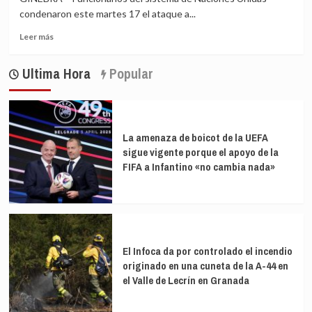
condenaron este martes 17 el ataque a...
Leer
Leer más
más
sobre
Ultima Hora
Popular
Centenares
de
muertos
en
ataque
La amenaza de boicot de la UEFA
a
sigue vigente porque el apoyo de la
centro
FIFA a Infantino «no cambia nada»
de
salud
en
Afganistán
El Infoca da por controlado el incendio
originado en una cuneta de la A-44 en
el Valle de Lecrín en Granada