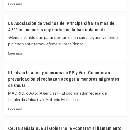
seguridad
Leer
Leer más
impidan
más
la
sobre
nueva
Vivas
La Asociación de Vecinos del Príncipe cifra en más de
entrada
pide
4.800 los menores migrantes en la barriada ceutí
masiva
expulsar
a
de
«Hemos tenido que parar porque es un caos; siguen viniendo
Ceuta
inmediato
pidiendo apuntarse», afirma su presidente...
que
a
circula
Leer
los
Leer más
por
más
migrantes
redes
sobre
que
sociales
La
siguen
IU advierte a los gobiernos de PP y Vox: Cometerán
Asociación
en
prevaricación si rechazan acoger a menores migrantes
de
Ceuta
de Ceuta
Vecinos
y
del
«blindar»
MADRID, 6 Ago. (Agencias) – El coordinador federal de
Príncipe
la
Izquierda Unida (IU), Antonio Maíllo, ha...
cifra
frontera
en
con
Leer
Leer más
más
más
más
de
medios
sobre
4.800
europeos
IU
Ceuta señala que al Gobierno le «consta» el llamamiento
los