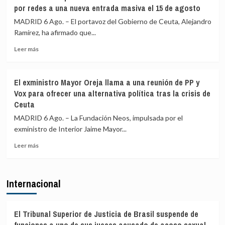
advierte
por redes a una nueva entrada masiva el 15 de agosto
menores
a
migrantes
los
MADRID 6 Ago. – El portavoz del Gobierno de Ceuta, Alejandro
en
gobiernos
Ramírez, ha afirmado que...
la
de
barriada
Leer
PP
Leer más
ceutí
más
y
sobre
Vox:
Ceuta
Cometerán
El exministro Mayor Oreja llama a una reunión de PP y
señala
prevaricación
Vox para ofrecer una alternativa política tras la crisis de
que
si
Ceuta
al
rechazan
Gobierno
acoger
MADRID 6 Ago. – La Fundación Neos, impulsada por el
le
a
exministro de Interior Jaime Mayor...
«consta»
menores
el
migrantes
Leer
Leer más
llamamiento
de
más
por
Ceuta
sobre
redes
El
Internacional
a
exministro
una
Mayor
nueva
Oreja
entrada
llama
El Tribunal Superior de Justicia de Brasil suspende de
masiva
a