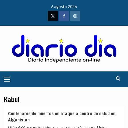
Saltar
6 agosto 2026
al
contenido
Twitter
Facebook
Instagram
Menú
principal
Kabul
Centenares de muertos en ataque a centro de salud en
Afganistán
GINEBRA – Funcionarios del sistema de Naciones Unidas