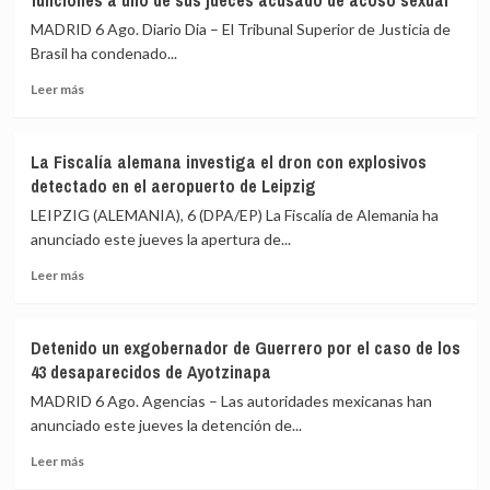
funciones a uno de sus jueces acusado de acoso sexual
el
una
MADRID 6 Ago. Diario Dia – El Tribunal Superior de Justicia de
15
reunión
de
Brasil ha condenado...
de
agosto
PP
Leer
Leer más
y
más
Vox
sobre
para
El
ofrecer
La Fiscalía alemana investiga el dron con explosivos
Tribunal
una
detectado en el aeropuerto de Leipzig
Superior
alternativa
de
LEIPZIG (ALEMANIA), 6 (DPA/EP) La Fiscalía de Alemania ha
política
Justicia
anunciado este jueves la apertura de...
tras
de
la
Leer
Brasil
Leer más
crisis
más
suspende
de
sobre
de
Ceuta
La
funciones
Detenido un exgobernador de Guerrero por el caso de los
Fiscalía
a
43 desaparecidos de Ayotzinapa
alemana
uno
investiga
de
MADRID 6 Ago. Agencias – Las autoridades mexicanas han
el
sus
anunciado este jueves la detención de...
dron
jueces
Leer
con
acusado
Leer más
más
explosivos
de