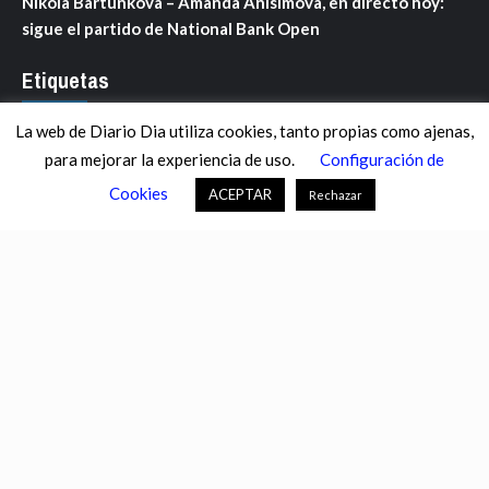
Nikola Bartunkova – Amanda Anisimova, en directo hoy:
sigue el partido de National Bank Open
Etiquetas
La web de Diario Dia utiliza cookies, tanto propias como ajenas,
ANDALUCÍA
ARAGÓN
ASTURIAS
C. VALENCIANA
para mejorar la experiencia de uso.
Configuración de
CASTILLA-LA MANCHA
CASTILLA Y LEÓN
CATALUNYA
Cookies
ACEPTAR
Rechazar
CHANCE
CIENCIA
CULTURA
DEFENSA
DEPORTES
DESCONECTA
DESTACADOS
ECONOMÍA FINANZAS
EDUCACIÓN
ESPAÑA
ESTADOS UNIDOS
EUROPA
EXTREMADURA
FÚTBOL
GALICIA
GENTE
GOBIERNO
IGUALDAD
INFOSALUS.COM
INTERNACIONAL
INVESTIGACIÓN
ISLAS BALEARES