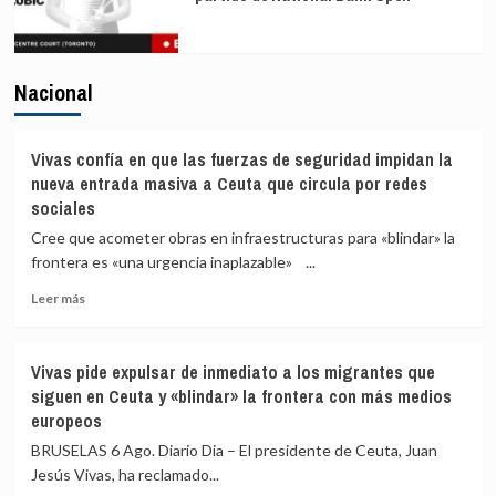
Nacional
Vivas confía en que las fuerzas de seguridad impidan la
nueva entrada masiva a Ceuta que circula por redes
sociales
Cree que acometer obras en infraestructuras para «blindar» la
frontera es «una urgencia inaplazable» ...
Leer
Leer más
más
sobre
Vivas
Vivas pide expulsar de inmediato a los migrantes que
confía
siguen en Ceuta y «blindar» la frontera con más medios
en
europeos
que
las
BRUSELAS 6 Ago. Diario Dia – El presidente de Ceuta, Juan
fuerzas
Jesús Vivas, ha reclamado...
de