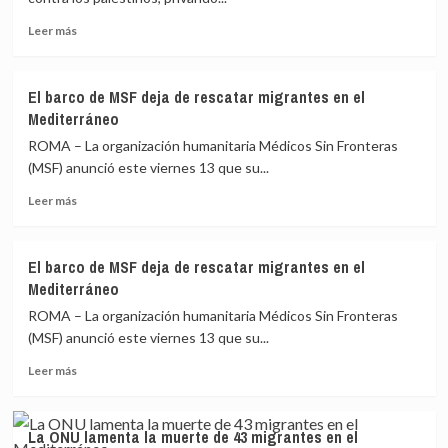
Leer
Leer más
más
sobre
Israel
El barco de MSF deja de rescatar migrantes en el
utiliza
Mediterráneo
el
agua
ROMA – La organización humanitaria Médicos Sin Fronteras
como
(MSF) anunció este viernes 13 que su...
arma
Leer
de
Leer más
más
castigo
sobre
en
El
Gaza
El barco de MSF deja de rescatar migrantes en el
barco
Mediterráneo
de
MSF
ROMA – La organización humanitaria Médicos Sin Fronteras
deja
(MSF) anunció este viernes 13 que su...
de
Leer
rescatar
Leer más
más
migrantes
sobre
en
El
el
La ONU lamenta la muerte de 43 migrantes en el
barco
Mediterráneo