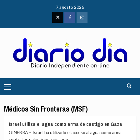
Saltar
7 agosto 2026
al
contenido
Twitter
Facebook
Instagram
Menú
principal
Médicos Sin Fronteras (MSF)
Israel utiliza el agua como arma de castigo en Gaza
GINEBRA – Israel ha utilizado el acceso al agua como arma
contra los palestinos, privando...