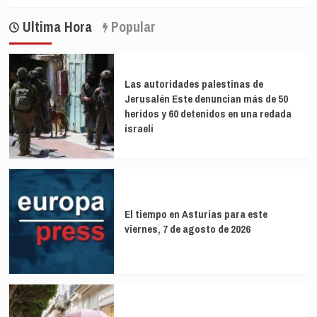
más
la
sobre
vacuna
Ultima Hora
Popular
Enigma:
llegue
¿Facilitará
a
la
los
OMC
pobres?
que
Las autoridades palestinas de
la
Jerusalén Este denuncian más de 50
vacuna
heridos y 60 detenidos en una redada
llegue
israelí
a
los
pobres?
El tiempo en Asturias para este
viernes, 7 de agosto de 2026