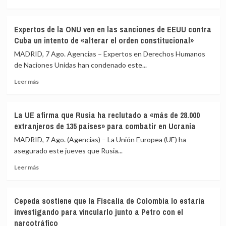
más
a
sobre
una
Las
nueva
Expertos de la ONU ven en las sanciones de EEUU contra
autoridades
entrada
Cuba un intento de «alterar el orden constitucional»
palestinas
masiva
de
MADRID, 7 Ago. Agencias – Expertos en Derechos Humanos
el
Jerusalén
de Naciones Unidas han condenado este...
15
Este
de
Leer
denuncian
Leer más
agosto
más
más
sobre
de
Expertos
50
La UE afirma que Rusia ha reclutado a «más de 28.000
de
heridos
extranjeros de 135 países» para combatir en Ucrania
la
y
ONU
60
MADRID, 7 Ago. (Agencias) – La Unión Europea (UE) ha
ven
detenidos
asegurado este jueves que Rusia...
en
en
Leer
las
una
Leer más
más
sanciones
redada
sobre
de
israelí
La
EEUU
Cepeda sostiene que la Fiscalía de Colombia lo estaría
UE
contra
investigando para vincularlo junto a Petro con el
afirma
Cuba
narcotráfico
que
un