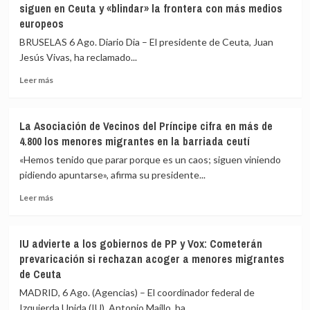
siguen en Ceuta y «blindar» la frontera con más medios
en
en
europeos
el
que
mar
las
BRUSELAS 6 Ago. Diario Dia – El presidente de Ceuta, Juan
intentando
fuerzas
Jesús Vivas, ha reclamado...
cruzar
de
la
seguridad
Leer
Leer más
frontera
impidan
más
la
sobre
nueva
Vivas
La Asociación de Vecinos del Príncipe cifra en más de
entrada
pide
4.800 los menores migrantes en la barriada ceutí
masiva
expulsar
a
de
«Hemos tenido que parar porque es un caos; siguen viniendo
Ceuta
inmediato
pidiendo apuntarse», afirma su presidente...
que
a
circula
Leer
los
Leer más
por
más
migrantes
redes
sobre
que
sociales
La
siguen
IU advierte a los gobiernos de PP y Vox: Cometerán
Asociación
en
prevaricación si rechazan acoger a menores migrantes
de
Ceuta
de Ceuta
Vecinos
y
del
«blindar»
MADRID, 6 Ago. (Agencias) – El coordinador federal de
Príncipe
la
Izquierda Unida (IU), Antonio Maíllo, ha...