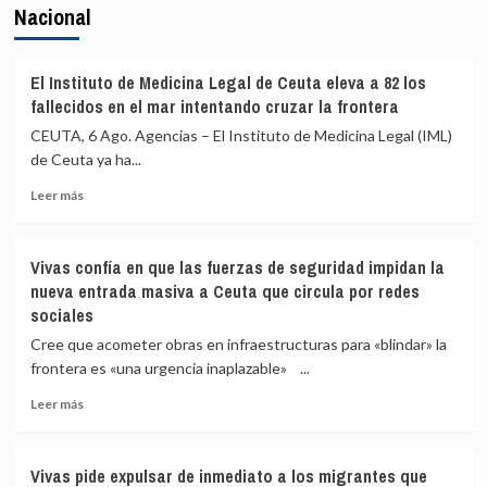
Nacional
El Instituto de Medicina Legal de Ceuta eleva a 82 los
fallecidos en el mar intentando cruzar la frontera
CEUTA, 6 Ago. Agencias – El Instituto de Medicina Legal (IML)
de Ceuta ya ha...
Leer
Leer más
más
sobre
El
Vivas confía en que las fuerzas de seguridad impidan la
Instituto
nueva entrada masiva a Ceuta que circula por redes
de
sociales
Medicina
Legal
Cree que acometer obras en infraestructuras para «blindar» la
de
frontera es «una urgencia inaplazable» ...
Ceuta
eleva
Leer
Leer más
a
más
82
sobre
los
Vivas
Vivas pide expulsar de inmediato a los migrantes que
fallecidos
confía