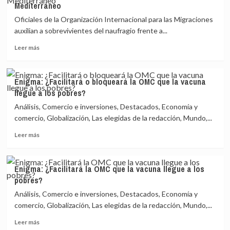
Mediterráneo
de
MSF
Oficiales de la Organización Internacional para las Migraciones
deja
auxilian a sobrevivientes del naufragio frente a...
de
Leer
rescatar
Leer más
más
migrantes
sobre
en
La
el
Enigma: ¿Facilitará o bloqueará la OMC que la vacuna
ONU
Mediterráneo
llegue a los pobres?
lamenta
la
Análisis, Comercio e inversiones, Destacados, Economía y
muerte
comercio, Globalización, Las elegidas de la redacción, Mundo,...
de
Leer
43
Leer más
más
migrantes
sobre
en
Enigma:
el
Enigma: ¿Facilitará la OMC que la vacuna llegue a los
¿Facilitará
Mediterráneo
pobres?
o
bloqueará
Análisis, Comercio e inversiones, Destacados, Economía y
la
comercio, Globalización, Las elegidas de la redacción, Mundo,...
OMC
Leer
que
Leer más