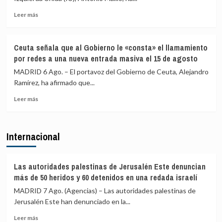
cifra
frontera
en
con
Leer
Leer más
más
más
más
de
medios
sobre
4.800
europeos
IU
Ceuta señala que al Gobierno le «consta» el llamamiento
los
advierte
por redes a una nueva entrada masiva el 15 de agosto
menores
a
migrantes
los
MADRID 6 Ago. – El portavoz del Gobierno de Ceuta, Alejandro
en
gobiernos
Ramírez, ha afirmado que...
la
de
barriada
Leer
PP
Leer más
ceutí
más
y
sobre
Vox:
Ceuta
Cometerán
Internacional
señala
prevaricación
que
si
al
rechazan
Gobierno
acoger
Las autoridades palestinas de Jerusalén Este denuncian
le
a
más de 50 heridos y 60 detenidos en una redada israelí
«consta»
menores
MADRID 7 Ago. (Agencias) – Las autoridades palestinas de
el
migrantes
Jerusalén Este han denunciado en la...
llamamiento
de
por
Ceuta
Leer
Leer más
redes