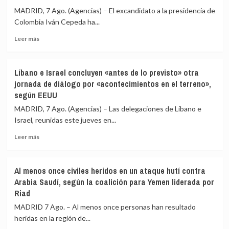
Rusia
intento
MADRID, 7 Ago. (Agencias) – El excandidato a la presidencia de
ha
de
Colombia Iván Cepeda ha...
reclutado
«alterar
a
el
Leer
Leer más
«más
orden
más
de
constitucional»
sobre
28.000
Cepeda
Líbano e Israel concluyen «antes de lo previsto» otra
extranjeros
sostiene
jornada de diálogo por «acontecimientos en el terreno»,
de
que
según EEUU
135
la
países»
Fiscalía
MADRID, 7 Ago. (Agencias) – Las delegaciones de Líbano e
para
de
Israel, reunidas este jueves en...
combatir
Colombia
en
lo
Leer
Leer más
Ucrania
estaría
más
investigando
sobre
para
Líbano
Al menos once civiles heridos en un ataque hutí contra
vincularlo
e
Arabia Saudí, según la coalición para Yemen liderada por
junto
Israel
Riad
a
concluyen
Petro
«antes
MADRID 7 Ago. – Al menos once personas han resultado
con
de
heridas en la región de...
el
lo