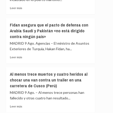
agentes
con
Leer
Leer más
cámaras
más
corporales
sobre
para
Incautadas
Fidan asegura que el pacto de defensa con
agosto
en
Arabia Saudí y Pakistán «no está dirigido
Guayaquil
contra ningún país»
(Ecuador)
1,2
MADRID 9 Ago. Agencias – El ministro de Asuntos
toneladas
Exteriores de Turquía, Hakan Fidan, ha...
de
cocaína
Leer
Leer más
impregnada
más
en
sobre
cajas
Fidan
Al menos trece muertos y cuatro heridos al
de
asegura
chocar una van contra un trailer en una
fruta
que
con
carretera de Cusco (Perú)
el
destino
pacto
MADRID 9 Ago. – Al menos trece personas han
a
de
fallecido y otras cuatro han resultado...
España
defensa
con
Leer
Leer más
Arabia
más