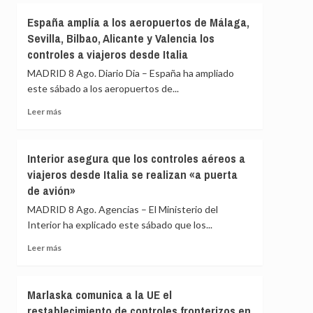
primer
Sánchez
España amplía a los aeropuertos de Málaga,
día
agradece
de
Sevilla, Bilbao, Alicante y Valencia los
a
restablecimiento
controles a viajeros desde Italia
la
de
UME
MADRID 8 Ago. Diario Dia – España ha ampliado
fronteras
su
con
este sábado a los aeropuertos de...
labor
Italia
frente
Leer
Leer más
a
más
los
sobre
incendios
España
Interior asegura que los controles aéreos a
de
amplía
viajeros desde Italia se realizan «a puerta
Huelva
a
y
de avión»
los
Castellón
aeropuertos
MADRID 8 Ago. Agencias – El Ministerio del
y
de
Interior ha explicado este sábado que los...
pide
Málaga,
máxima
Sevilla,
Leer
Leer más
precaución
Bilbao,
más
Alicante
sobre
y
Interior
Marlaska comunica a la UE el
Valencia
asegura
restablecimiento de controles fronterizos en
los
que