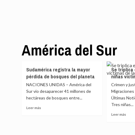
América del Sur
Sudamérica registra la mayor
Se triplica
pérdida de bosques del planeta
niñas vícti
NACIONES UNIDAS – América del
Crimen y jus
Sur vio desaparecer 41 millones de
Migraciones 
hectáreas de bosques entre...
Últimas Noti
Tres niñas...
Leer
Leer más
más
Leer
Leer más
sobre
más
Sudamérica
sobr
registra
Se