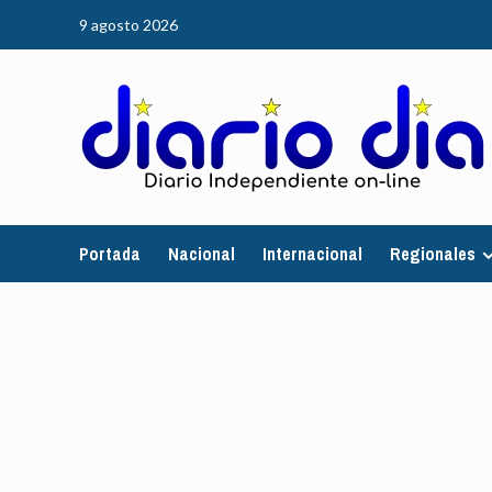
Saltar
9 agosto 2026
al
contenido
Portada
Nacional
Internacional
Regionales