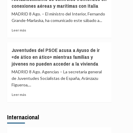
controles
conexiones aéreas y marítimas con Italia
los
a
controles
MADRID 8 Ago. – El ministro del Interior, Fernando
viajeros
aéreos
Grande-Marlaska, ha comunicado este sábado a...
desde
a
Italia
viajeros
Leer
Leer más
desde
más
Italia
sobre
se
Marlaska
Juventudes del PSOE acusa a Ayuso de ir
realizan
comunica
«de ático en ático» mientras familias y
«a
a
puerta
jóvenes no pueden acceder a la vivienda
la
de
UE
MADRID 8 Ago. Agencias – La secretaria general
avión»
el
de Juventudes Socialistas de España, Aránzazu
restablecimiento
Figueroa,...
de
controles
Leer
Leer más
fronterizos
más
en
sobre
conexiones
Juventudes
aéreas
Internacional
del
y
PSOE
marítimas
acusa
con