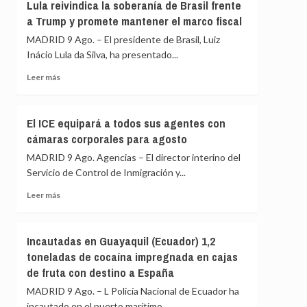
a
Lula reivindica la soberanía de Brasil frente
Italia
Ayuso
a Trump y promete mantener el marco fiscal
de
MADRID 9 Ago. – El presidente de Brasil, Luiz
ir
«de
Inácio Lula da Silva, ha presentado...
ático
Leer
Leer más
en
más
ático»
sobre
mientras
Lula
familias
El ICE equipará a todos sus agentes con
reivindica
y
cámaras corporales para agosto
la
jóvenes
soberanía
MADRID 9 Ago. Agencias – El director interino del
no
de
pueden
Servicio de Control de Inmigración y...
Brasil
acceder
frente
Leer
Leer más
a
a
más
la
Trump
sobre
vivienda
y
El
Incautadas en Guayaquil (Ecuador) 1,2
promete
ICE
toneladas de cocaína impregnada en cajas
mantener
equipará
de fruta con destino a España
el
a
marco
todos
MADRID 9 Ago. – L Policía Nacional de Ecuador ha
fiscal
sus
incautado en el puerto marítimo...