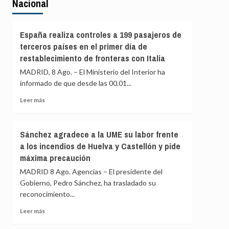
Nacional
España realiza controles a 199 pasajeros de
terceros países en el primer día de
restablecimiento de fronteras con Italia
MADRID, 8 Ago. – El Ministerio del Interior ha
informado de que desde las 00.01...
Leer
Leer más
más
sobre
España
Sánchez agradece a la UME su labor frente
realiza
a los incendios de Huelva y Castellón y pide
controles
máxima precaución
a
199
MADRID 8 Ago. Agencias – El presidente del
pasajeros
Gobierno, Pedro Sánchez, ha trasladado su
de
reconocimiento...
terceros
países
Leer
Leer más
en
más
el
sobre