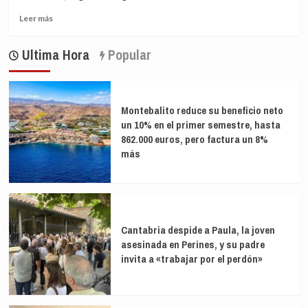
agazapa
Leer
una
Leer más
más
hambruna
sobre
con
Ultima Hora
Popular
Detrás
millones
de
de
la
muertos
covid
se
Montebalito reduce su beneficio neto
agazapa
un 10% en el primer semestre, hasta
una
862.000 euros, pero factura un 8%
hambruna
más
con
millones
de
muertos
Cantabria despide a Paula, la joven
asesinada en Perines, y su padre
invita a «trabajar por el perdón»