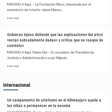
Gobierno
acoger
MADRID 6 Ago. – La Fundación Neos, impulsada por el
le
a
exministro de Interior Jaime Mayor...
«consta»
menores
el
migrantes
Leer
Leer más
llamamiento
de
más
por
Ceuta
sobre
redes
El
Gobierno Ayuso defiende que las explicaciones del ático
a
exministro
«están sobradamente dadas» y critica que se «saque de
una
Mayor
contexto»
nueva
Oreja
entrada
llama
MADRID 6 Ago. Diario Dia – El consejero de Presidencia,
masiva
a
Justicia y Administración Local, Miguel...
el
una
15
reunión
Leer
Leer más
de
de
más
agosto
PP
sobre
y
Gobierno
Internacional
Vox
Ayuso
para
defiende
ofrecer
que
una
las
Un campamento de atletismo en el Kilimanjaro ayuda a
alternativa
explicaciones
las niñas a permanecer en la escuela
política
del