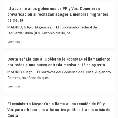
sobre
que
La
siguen
IU advierte a los gobiernos de PP y Vox: Cometerán
Asociación
en
prevaricación si rechazan acoger a menores migrantes
de
Ceuta
de Ceuta
Vecinos
y
del
«blindar»
MADRID, 6 Ago. (Agencias) – El coordinador federal de
Príncipe
la
Izquierda Unida (IU), Antonio Maíllo, ha...
cifra
frontera
en
con
Leer
Leer más
más
más
más
de
medios
sobre
4.800
europeos
IU
Ceuta señala que al Gobierno le «consta» el llamamiento
los
advierte
por redes a una nueva entrada masiva el 15 de agosto
menores
a
migrantes
los
MADRID 6 Ago. – El portavoz del Gobierno de Ceuta, Alejandro
en
gobiernos
Ramírez, ha afirmado que...
la
de
barriada
Leer
PP
Leer más
ceutí
más
y
sobre
Vox:
Ceuta
Cometerán
El exministro Mayor Oreja llama a una reunión de PP y
señala
prevaricación
Vox para ofrecer una alternativa política tras la crisis de
que
si
Ceuta
al
rechazan