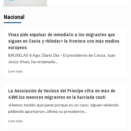
Nacional
Vivas pide expulsar de inmediato a los migrantes que
siguen en Ceuta y «blindar» la frontera con más medios
europeos
BRUSELAS 6 Ago. Diario Dia – El presidente de Ceuta, Juan
Jesús Vivas, ha reclamado...
Leer
Leer más
más
sobre
Vivas
La Asociación de Vecinos del Príncipe cifra en más de
pide
4.800 los menores migrantes en la barriada ceutí
expulsar
de
«Hemos tenido que parar porque es un caos; siguen viniendo
inmediato
pidiendo apuntarse», afirma su presidente...
a
Leer
los
Leer más
más
migrantes