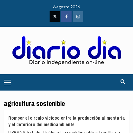
Saltar
6 agosto 2026
al
contenido
Twitter
Facebook
Instagram
Menú
principal
agricultura sostenible
Romper el círculo vicioso entre la producción alimentaria
y el deterioro del medioambiente
URBANA, Estados Unidos – Una revisión publicada en Nature