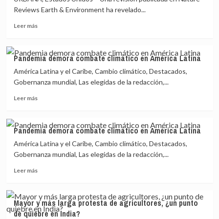
Reviews Earth & Environment ha revelado...
Leer
Leer más
más
sobre
Romper
Pandemia demora combate climático en América Latina
el
América Latina y el Caribe, Cambio climático, Destacados,
círculo
vicioso
Gobernanza mundial, Las elegidas de la redacción,...
entre
Leer
Leer más
la
más
producción
sobre
alimentaria
Pandemia
y
Pandemia demora combate climático en América Latina
demora
el
América Latina y el Caribe, Cambio climático, Destacados,
combate
deterioro
climático
Gobernanza mundial, Las elegidas de la redacción,...
del
en
medioambiente
Leer
Leer más
América
más
Latina
sobre
Pandemia
Mayor y más larga protesta de agricultores, ¿un punto
demora
de quiebre en India?
combate