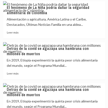
quiebre
Mayor
El fenómeno de La Niña podría dañar la seguridad
en
y
alimentaria de Colombia
India?
más
larga
Alimentación y agricultura, América Latina y el Caribe,
protesta
Destacados, Últimas Noticias Familia en una aldea...
de
Leer
agricultores,
Leer más
más
¿un
sobre
punto
El
de
Detrás de la covid se agazapa una hambruna con
fenómeno
quiebre
millones de muertos
de
en
La
India?
En 2019, Etiopía experimentó la quinta peor crisis alimentaria
Niña
del mundo, según el Programa Mundial...
podría
Leer
dañar
Leer más
más
la
sobre
seguridad
Detrás
alimentaria
Detrás de la covid se agazapa una hambruna con
de
de
millones de muertos
la
Colombia
covid
En 2019, Etiopía experimentó la quinta peor crisis alimentaria
se
del mundo, según el Programa Mundial...