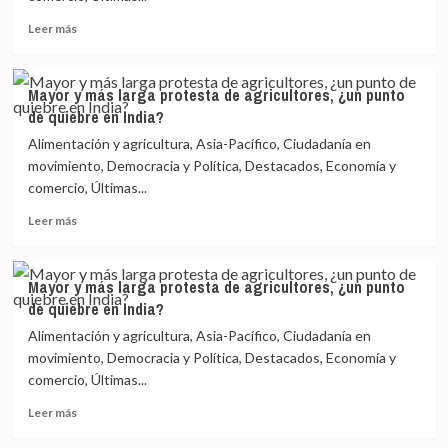
agricultores,
¿un
Leer
Leer más
punto
más
de
sobre
quiebre
Mayor
Mayor y más larga protesta de agricultores, ¿un punto
en
y
de quiebre en India?
India?
más
larga
Alimentación y agricultura, Asia-Pacífico, Ciudadanía en
protesta
movimiento, Democracia y Política, Destacados, Economía y
de
comercio, Últimas...
agricultores,
¿un
Leer
Leer más
punto
más
de
sobre
quiebre
Mayor
Mayor y más larga protesta de agricultores, ¿un punto
en
y
de quiebre en India?
India?
más
larga
Alimentación y agricultura, Asia-Pacífico, Ciudadanía en
protesta
movimiento, Democracia y Política, Destacados, Economía y
de
comercio, Últimas...
agricultores,
¿un
Leer
Leer más
punto
más
de
sobre