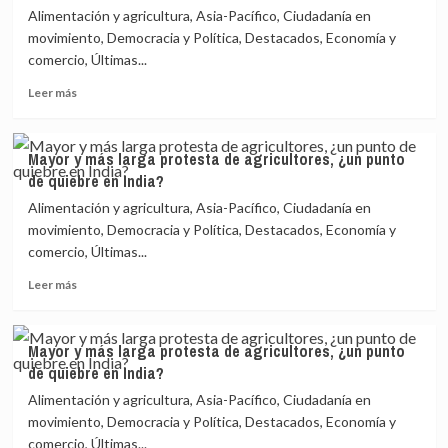
climático
Alimentación y agricultura, Asia-Pacífico, Ciudadanía en
en
movimiento, Democracia y Política, Destacados, Economía y
América
comercio, Últimas...
Latina
Leer
Leer más
más
sobre
Mayor
Mayor y más larga protesta de agricultores, ¿un punto
y
de quiebre en India?
más
larga
Alimentación y agricultura, Asia-Pacífico, Ciudadanía en
protesta
movimiento, Democracia y Política, Destacados, Economía y
de
comercio, Últimas...
agricultores,
¿un
Leer
Leer más
punto
más
de
sobre
quiebre
Mayor
Mayor y más larga protesta de agricultores, ¿un punto
en
y
de quiebre en India?
India?
más
larga
Alimentación y agricultura, Asia-Pacífico, Ciudadanía en
protesta
movimiento, Democracia y Política, Destacados, Economía y
de
comercio, Últimas...