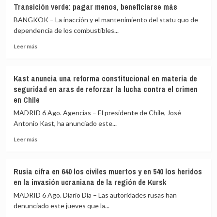
HRW
la
Transición verde: pagar menos, beneficiarse más
advierte
crisis
BANGKOK – La inacción y el mantenimiento del statu quo de
de
de
un
Ceuta
dependencia de los combustibles...
posible
Leer
Leer más
crimen
más
de
sobre
guerra
Transición
de
Kast anuncia una reforma constitucional en materia de
verde:
Israel
seguridad en aras de reforzar la lucha contra el crimen
pagar
en
en Chile
menos,
el
beneficiarse
ataque
MADRID 6 Ago. Agencias – El presidente de Chile, José
más
que
Antonio Kast, ha anunciado este...
mató
Leer
a
Leer más
más
la
sobre
periodista
Kast
Amal
Rusia cifra en 640 los civiles muertos y en 540 los heridos
anuncia
Khalil
en la invasión ucraniana de la región de Kursk
una
reforma
MADRID 6 Ago. Diario Dia – Las autoridades rusas han
constitucional
denunciado este jueves que la...
en