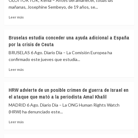
OLOITOKTOK, Kenia – Antes del amanecer, todas las
tras
ático
la
mañanas, Josephine Sembeyo, de 19 años, se...
«están
crisis
sobradamente
Leer
Leer más
de
dadas»
más
Ceuta
y
sobre
critica
Un
que
Bruselas estudia conceder una ayuda adicional a España
campamento
se
por la crisis de Ceuta
de
«saque
atletismo
BRUSELAS 6 Ago. Diario Dia – La Comisión Europea ha
de
en
confirmado este jueves que estudia...
contexto»
el
Leer
Kilimanjaro
Leer más
más
ayuda
sobre
a
Bruselas
las
HRW advierte de un posible crimen de guerra de Israel en
estudia
niñas
el ataque que mató a la periodista Amal Khalil
conceder
a
una
permanecer
MADRID 6 Ago. Diario Dia – La ONG Human Rights Watch
ayuda
en
(HRW) ha denunciado este...
adicional
la
Leer
a
escuela
Leer más
más
España
sobre
por