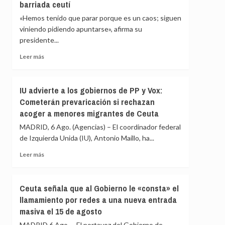
barriada ceutí
de
inmediato
«Hemos tenido que parar porque es un caos; siguen
a
viniendo pidiendo apuntarse», afirma su
los
presidente...
migrantes
que
Leer
Leer más
siguen
más
en
sobre
Ceuta
La
IU advierte a los gobiernos de PP y Vox:
y
Asociación
«blindar»
Cometerán prevaricación si rechazan
de
la
acoger a menores migrantes de Ceuta
Vecinos
frontera
del
MADRID, 6 Ago. (Agencias) – El coordinador federal
con
Príncipe
más
de Izquierda Unida (IU), Antonio Maíllo, ha...
cifra
medios
en
Leer
Leer más
europeos
más
más
de
sobre
4.800
IU
Ceuta señala que al Gobierno le «consta» el
los
advierte
llamamiento por redes a una nueva entrada
menores
a
migrantes
masiva el 15 de agosto
los
en
gobiernos
MADRID 6 Ago. – El portavoz del Gobierno de