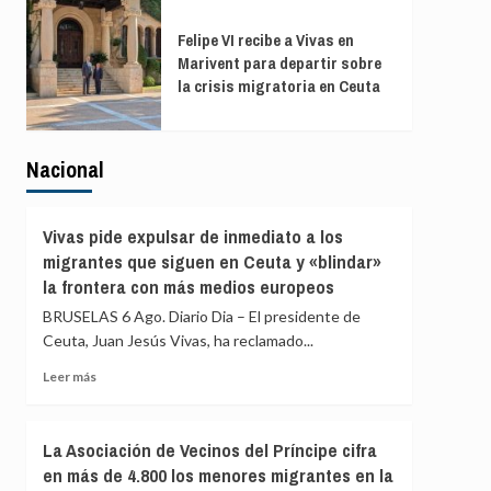
Felipe VI recibe a Vivas en
Marivent para departir sobre
la crisis migratoria en Ceuta
Nacional
Vivas pide expulsar de inmediato a los
migrantes que siguen en Ceuta y «blindar»
la frontera con más medios europeos
BRUSELAS 6 Ago. Diario Dia – El presidente de
Ceuta, Juan Jesús Vivas, ha reclamado...
Leer
Leer más
más
sobre
Vivas
La Asociación de Vecinos del Príncipe cifra
pide
en más de 4.800 los menores migrantes en la
expulsar