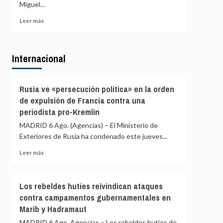
de
Miguel...
de
agosto
PP
Leer
Leer más
y
más
Vox
sobre
para
Gobierno
ofrecer
Internacional
Ayuso
una
defiende
alternativa
que
política
las
Rusia ve «persecución política» en la orden
tras
explicaciones
de expulsión de Francia contra una
la
del
crisis
periodista pro-Kremlin
ático
de
«están
MADRID 6 Ago. (Agencias) – El Ministerio de
Ceuta
sobradamente
Exteriores de Rusia ha condenado este jueves...
dadas»
Leer
y
Leer más
más
critica
sobre
que
Rusia
se
Los rebeldes hutíes reivindican ataques
ve
«saque
contra campamentos gubernamentales en
«persecución
de
Marib y Hadramaut
política»
contexto»
en
MADRID 6 Ago. Agencias – Los rebeldes hutíes de