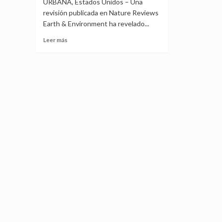
URBANA, Estados Unidos – Una
revisión publicada en Nature Reviews
Earth & Environment ha revelado...
Leer
Leer más
más
sobre
Romper
el
círculo
vicioso
entre
la
producción
alimentaria
y
el
deterioro
del
medioambiente