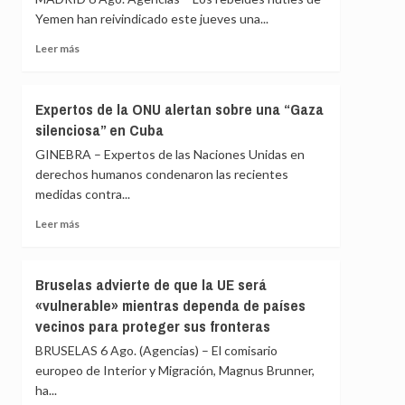
la
Yemen han reivindicado este jueves una...
orden
de
Leer
Leer más
expulsión
más
de
sobre
Francia
Los
Expertos de la ONU alertan sobre una “Gaza
contra
rebeldes
silenciosa” en Cuba
una
hutíes
periodista
reivindican
GINEBRA – Expertos de las Naciones Unidas en
pro-
ataques
derechos humanos condenaron las recientes
Kremlin
contra
medidas contra...
campamentos
gubernamentales
Leer
Leer más
en
más
Marib
sobre
y
Expertos
Bruselas advierte de que la UE será
Hadramaut
de
«vulnerable» mientras dependa de países
la
vecinos para proteger sus fronteras
ONU
alertan
BRUSELAS 6 Ago. (Agencias) – El comisario
sobre
europeo de Interior y Migración, Magnus Brunner,
una
ha...
“Gaza