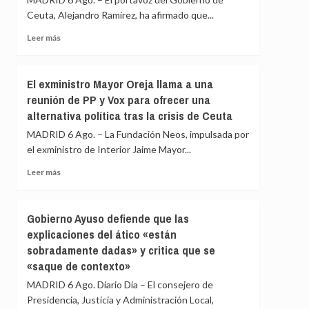
la
de
Ceuta, Alejandro Ramírez, ha afirmado que...
barriada
PP
ceutí
y
Leer
Leer más
Vox:
más
Cometerán
sobre
prevaricación
Ceuta
El exministro Mayor Oreja llama a una
si
señala
reunión de PP y Vox para ofrecer una
rechazan
que
acoger
alternativa política tras la crisis de Ceuta
al
a
Gobierno
MADRID 6 Ago. – La Fundación Neos, impulsada por
menores
le
el exministro de Interior Jaime Mayor...
migrantes
«consta»
de
el
Leer
Leer más
Ceuta
llamamiento
más
por
sobre
redes
El
Gobierno Ayuso defiende que las
a
exministro
explicaciones del ático «están
una
Mayor
nueva
sobradamente dadas» y critica que se
Oreja
entrada
llama
«saque de contexto»
masiva
a
MADRID 6 Ago. Diario Dia – El consejero de
el
una
15
Presidencia, Justicia y Administración Local,
reunión