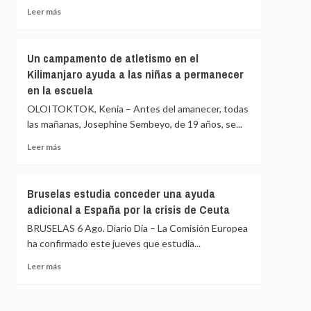
silenciosa”
Leer
Leer más
en
más
Cuba
sobre
Bruselas
Un campamento de atletismo en el
advierte
Kilimanjaro ayuda a las niñas a permanecer
de
en la escuela
que
la
OLOITOKTOK, Kenia – Antes del amanecer, todas
UE
las mañanas, Josephine Sembeyo, de 19 años, se...
será
«vulnerable»
Leer
Leer más
mientras
más
dependa
sobre
de
Un
Bruselas estudia conceder una ayuda
países
campamento
adicional a España por la crisis de Ceuta
vecinos
de
para
atletismo
BRUSELAS 6 Ago. Diario Dia – La Comisión Europea
proteger
en
ha confirmado este jueves que estudia...
sus
el
fronteras
Kilimanjaro
Leer
Leer más
ayuda
más
a
sobre
las
Bruselas