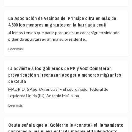
impidan
más
la
sobre
nueva
Vivas
La Asociación de Vecinos del Príncipe cifra en más de
entrada
pide
4.800 los menores migrantes en la barriada ceutí
masiva
expulsar
a
de
«Hemos tenido que parar porque es un caos; siguen viniendo
Ceuta
inmediato
pidiendo apuntarse», afirma su presidente...
que
a
circula
Leer
los
Leer más
por
más
migrantes
redes
sobre
que
sociales
La
siguen
IU advierte a los gobiernos de PP y Vox: Cometerán
Asociación
en
prevaricación si rechazan acoger a menores migrantes
de
Ceuta
de Ceuta
Vecinos
y
del
«blindar»
MADRID, 6 Ago. (Agencias) – El coordinador federal de
Príncipe
la
Izquierda Unida (IU), Antonio Maíllo, ha...
cifra
frontera
en
con
Leer
Leer más
más
más
más
de
medios
sobre
4.800
europeos
IU
Ceuta señala que al Gobierno le «consta» el llamamiento
los
advierte
por redes a una nueva entrada masiva el 15 de agosto
menores