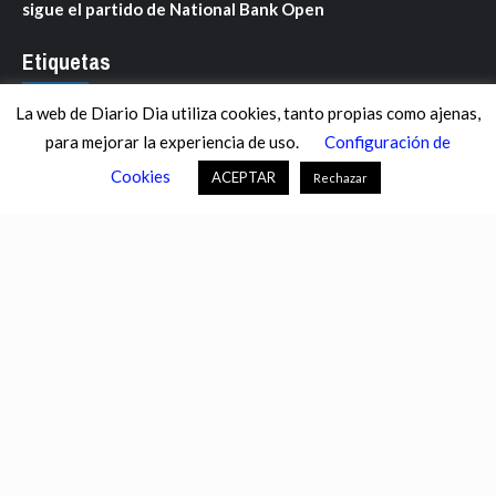
sigue el partido de National Bank Open
Etiquetas
La web de Diario Dia utiliza cookies, tanto propias como ajenas,
ANDALUCÍA
ARAGÓN
ASTURIAS
C. VALENCIANA
para mejorar la experiencia de uso.
Configuración de
CASTILLA-LA MANCHA
CASTILLA Y LEÓN
CATALUNYA
Cookies
ACEPTAR
Rechazar
CHANCE
CIENCIA
CULTURA
DEFENSA
DEPORTES
DESCONECTA
DESTACADOS
ECONOMÍA FINANZAS
EDUCACIÓN
ESPAÑA
ESTADOS UNIDOS
EUROPA
EXTREMADURA
FÚTBOL
GALICIA
GENTE
GOBIERNO
IGUALDAD
INFOSALUS.COM
INTERNACIONAL
INVESTIGACIÓN
ISLAS BALEARES
ISLAS CANARIAS
LA RIOJA
MACROECONOMÍA
MADRID