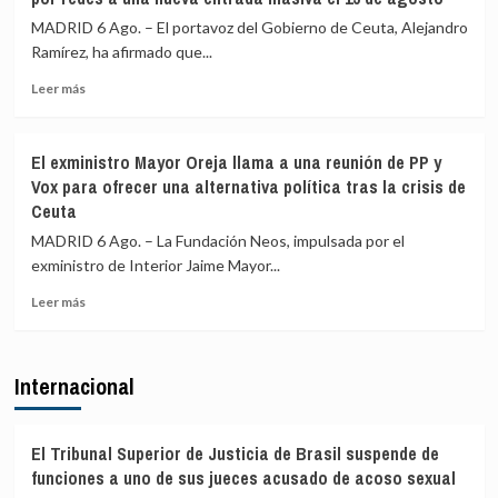
a
migrantes
los
MADRID 6 Ago. – El portavoz del Gobierno de Ceuta, Alejandro
en
gobiernos
Ramírez, ha afirmado que...
la
de
barriada
Leer
PP
Leer más
ceutí
más
y
sobre
Vox:
Ceuta
Cometerán
El exministro Mayor Oreja llama a una reunión de PP y
señala
prevaricación
Vox para ofrecer una alternativa política tras la crisis de
que
si
Ceuta
al
rechazan
Gobierno
acoger
MADRID 6 Ago. – La Fundación Neos, impulsada por el
le
a
exministro de Interior Jaime Mayor...
«consta»
menores
el
migrantes
Leer
Leer más
llamamiento
de
más
por
Ceuta
sobre
redes
El
Internacional
a
exministro
una
Mayor
nueva
Oreja
entrada
llama
El Tribunal Superior de Justicia de Brasil suspende de
masiva
a
funciones a uno de sus jueces acusado de acoso sexual
el
una