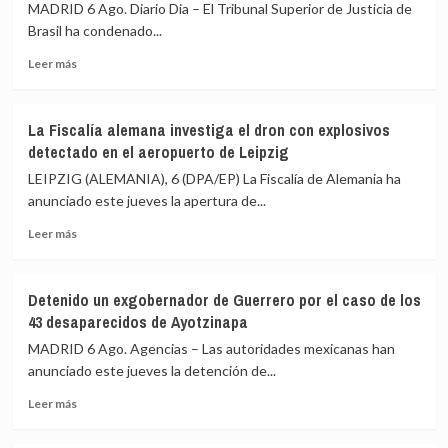
MADRID 6 Ago. Diario Dia – El Tribunal Superior de Justicia de
15
reunión
de
Brasil ha condenado...
de
agosto
PP
Leer
Leer más
y
más
Vox
sobre
para
El
ofrecer
La Fiscalía alemana investiga el dron con explosivos
Tribunal
una
detectado en el aeropuerto de Leipzig
Superior
alternativa
de
LEIPZIG (ALEMANIA), 6 (DPA/EP) La Fiscalía de Alemania ha
política
Justicia
anunciado este jueves la apertura de...
tras
de
la
Leer
Brasil
Leer más
crisis
más
suspende
de
sobre
de
Ceuta
La
funciones
Detenido un exgobernador de Guerrero por el caso de los
Fiscalía
a
43 desaparecidos de Ayotzinapa
alemana
uno
investiga
de
MADRID 6 Ago. Agencias – Las autoridades mexicanas han
el
sus
anunciado este jueves la detención de...
dron
jueces
Leer
con
acusado
Leer más
más
explosivos
de
sobre
detectado
acoso