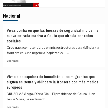
Nacional
Vivas confía en que las fuerzas de seguridad impidan la
nueva entrada masiva a Ceuta que circula por redes
sociales
Cree que acometer obras en infraestructuras para «blindar» la
frontera es «una urgencia inaplazable» ...
Leer
Leer más
más
sobre
Vivas
Vivas pide expulsar de inmediato a los migrantes que
confía
siguen en Ceuta y «blindar» la frontera con más medios
en
europeos
que
las
BRUSELAS 6 Ago. Diario Dia – El presidente de Ceuta, Juan
fuerzas
Jesús Vivas, ha reclamado...
de
seguridad
Leer
Leer más