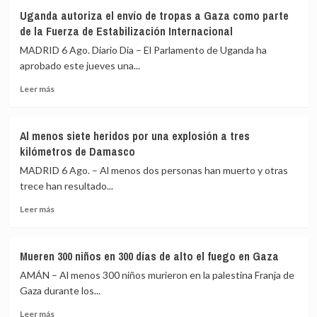
Detenido
en
sexual
Uganda autoriza el envío de tropas a Gaza como parte
un
el
de la Fuerza de Estabilización Internacional
exgobernador
aeropuerto
de
de
MADRID 6 Ago. Diario Dia – El Parlamento de Uganda ha
Guerrero
Leipzig
aprobado este jueves una...
por
Leer
el
Leer más
más
caso
sobre
de
Uganda
los
Al menos siete heridos por una explosión a tres
autoriza
43
kilómetros de Damasco
el
desaparecidos
envío
de
MADRID 6 Ago. – Al menos dos personas han muerto y otras
de
Ayotzinapa
trece han resultado...
tropas
Leer
a
Leer más
más
Gaza
sobre
como
Al
parte
Mueren 300 niños en 300 días de alto el fuego en Gaza
menos
de
AMÁN – Al menos 300 niños murieron en la palestina Franja de
siete
la
heridos
Fuerza
Gaza durante los...
por
de
Leer
Leer más
una
Estabilización