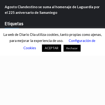
Agosto Clandestino se suma al homenaje de Laguardia por
el 225 aniversario de Samaniego
Etiquetas
La web de Diario Dia utiliza cookies, tanto propias como ajenas,
ANDALUCÍA
ARAGÓN
ASTURIAS
C. VALENCIANA
para mejorar la experiencia de uso.
Configuración de
CASTILLA-LA MANCHA
CASTILLA Y LEÓN
CATALUNYA
Cookies
ACEPTAR
Rechazar
CHANCE
CIENCIA
CULTURA
DEFENSA
DEPORTES
DESCONECTA
DESTACADOS
ECONOMÍA FINANZAS
EDUCACIÓN
ESPAÑA
ESTADOS UNIDOS
EUROPA
EXTREMADURA
FÚTBOL
GALICIA
GENTE
GOBIERNO
IGUALDAD
INFOSALUS.COM
INTERNACIONAL
INVESTIGACIÓN
ISLAS BALEARES