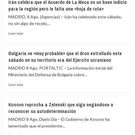
Gobierno
familias
Irán celebra que el Acuerdo de La Meca es un buen indicio
comparecer
y
para la región pero le falta una «hoja de ruta»
por
jóvenes
MADRID, 8 Ago. (Agencias) – Irán ha celebrado este sábado,
Ceuta
no
no sin algo de recelo,...
y
pueden
acusa
acceder
Leer
Leer más
a
a
más
Sánchez
la
sobre
de
vivienda
Irán
aislar
Bulgaria ve «muy probable» que el dron estrellado este
celebra
a
sábado en su territorio era del Ejército ucraniano
que
España
el
MADRID 8 Ago. PORTALTIC – La información inicial del
en
Acuerdo
Ministerio del Defensa de Bulgaria sobre...
la
de
UE
Leer
La
Leer más
más
Meca
sobre
es
Bulgaria
un
Kosovo reprocha a Zelenski que siga negándose a
ve
buen
reconocer su autodeterminación
«muy
indicio
probable»
para
MADRID 8 Ago. Diario Dia – El Gobierno de Kosovo ha
que
la
lamentado que el presidente...
el
región
Leer