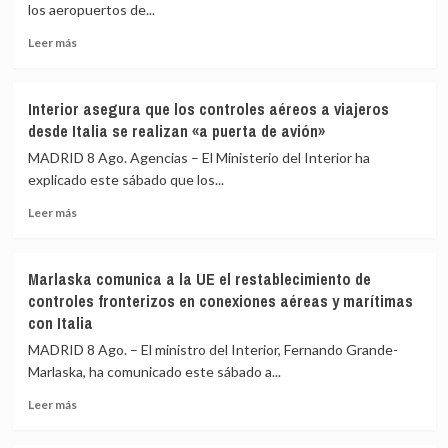
los aeropuertos de...
labor
frente
Leer
Leer más
a
más
los
sobre
incendios
España
Interior asegura que los controles aéreos a viajeros
de
amplía
desde Italia se realizan «a puerta de avión»
Huelva
a
y
los
MADRID 8 Ago. Agencias – El Ministerio del Interior ha
Castellón
aeropuertos
explicado este sábado que los...
y
de
pide
Leer
Málaga,
Leer más
máxima
más
Sevilla,
precaución
sobre
Bilbao,
Interior
Alicante
Marlaska comunica a la UE el restablecimiento de
asegura
y
controles fronterizos en conexiones aéreas y marítimas
que
Valencia
con Italia
los
los
controles
controles
MADRID 8 Ago. – El ministro del Interior, Fernando Grande-
aéreos
a
Marlaska, ha comunicado este sábado a...
a
viajeros
viajeros
desde
Leer
Leer más
desde
Italia
más
Italia
sobre