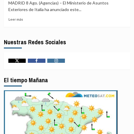
Puerto
rusa
MADRID 8 Ago. (Agencias) – El Ministerio de Asuntos
Príncipe
del
Exteriores de Italia ha anunciado este...
(Haití)
Consorcio
Leer
vuelve
del
Leer más
más
a
Oleoducto
sobre
cerrar
del
Italia
el
Caspio
Nuestras Redes Sociales
refuerza
hospital
la
materno
asistencia
Isaïe
consular
Jeanty
ante
Twitter
Facebook
Instagram
la
«medida
El tiempo Mañana
de
represalia»
de
España