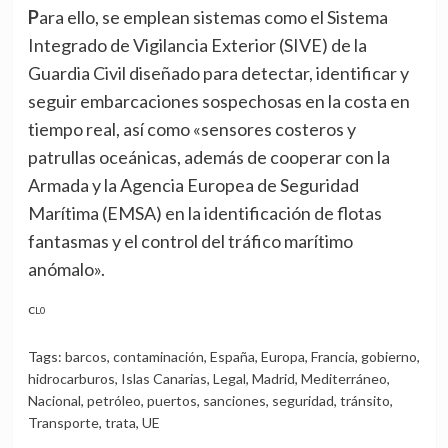
Para ello, se emplean sistemas como el Sistema
Integrado de Vigilancia Exterior (SIVE) de la
Guardia Civil diseñado para detectar, identificar y
seguir embarcaciones sospechosas en la costa en
tiempo real, así como «sensores costeros y
patrullas oceánicas, además de cooperar con la
Armada y la Agencia Europea de Seguridad
Marítima (EMSA) en la identificación de flotas
fantasmas y el control del tráfico marítimo
anómalo».
CL0
Tags:
barcos
,
contaminación
,
España
,
Europa
,
Francia
,
gobierno
,
hidrocarburos
,
Islas Canarias
,
Legal
,
Madrid
,
Mediterráneo
,
Nacional
,
petróleo
,
puertos
,
sanciones
,
seguridad
,
tránsito
,
Transporte
,
trata
,
UE