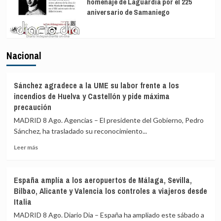
homenaje de Laguardia por el 225
aniversario de Samaniego
Nacional
Sánchez agradece a la UME su labor frente a los
incendios de Huelva y Castellón y pide máxima
precaución
MADRID 8 Ago. Agencias – El presidente del Gobierno, Pedro
Sánchez, ha trasladado su reconocimiento...
Leer
Leer más
más
sobre
Sánchez
España amplía a los aeropuertos de Málaga, Sevilla,
agradece
Bilbao, Alicante y Valencia los controles a viajeros desde
a
Italia
la
UME
MADRID 8 Ago. Diario Dia – España ha ampliado este sábado a
su