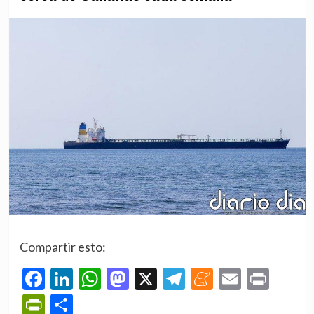
Compartir esto:
Facebook
LinkedIn
WhatsApp
Mastodon
X
Telegram
Meneame
Email
Prin
PrintFriendly
Compartir