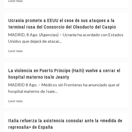
dron
pero
Leer más
más
estrellado
le
sobre
este
falta
Kosovo
sábado
una
Ucrania promete a EEUU el cese de sus ataques a la
reprocha
en
«hoja
terminal rusa del Consorcio del Oleoducto del Caspio
a
su
de
Zelenski
territorio
ruta»
MADRID, 8 Ago. (Agencias) – Ucrania ha acordado con Estados
que
era
Unidos que dejará de atacar...
siga
del
Leer
negándose
Ejército
Leer más
más
a
ucraniano
sobre
reconocer
Ucrania
su
La violencia en Puerto Príncipe (Haití) vuelve a cerrar el
promete
autodeterminación
hospital materno Isaïe Jeanty
a
EEUU
MADRID 8 Ago. – Médicos sin Fronteras ha anunciado que el
el
hospital materno de Isaïe...
cese
Leer
de
Leer más
más
sus
sobre
ataques
La
a
Italia refuerza la asistencia consular ante la «medida de
violencia
la
represalia» de España
en
terminal