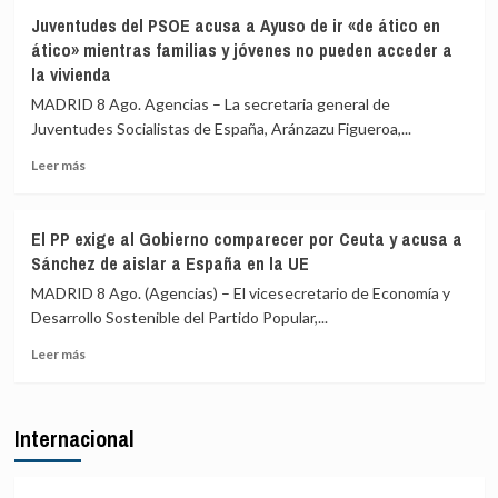
se
Marlaska
Juventudes del PSOE acusa a Ayuso de ir «de ático en
realizan
comunica
ático» mientras familias y jóvenes no pueden acceder a
«a
a
la vivienda
puerta
la
de
UE
MADRID 8 Ago. Agencias – La secretaria general de
avión»
el
Juventudes Socialistas de España, Aránzazu Figueroa,...
restablecimiento
de
Leer
Leer más
controles
más
fronterizos
sobre
en
Juventudes
El PP exige al Gobierno comparecer por Ceuta y acusa a
conexiones
del
Sánchez de aislar a España en la UE
aéreas
PSOE
y
acusa
MADRID 8 Ago. (Agencias) – El vicesecretario de Economía y
marítimas
a
Desarrollo Sostenible del Partido Popular,...
con
Ayuso
Italia
Leer
de
Leer más
más
ir
sobre
«de
El
ático
Internacional
PP
en
exige
ático»
al
mientras