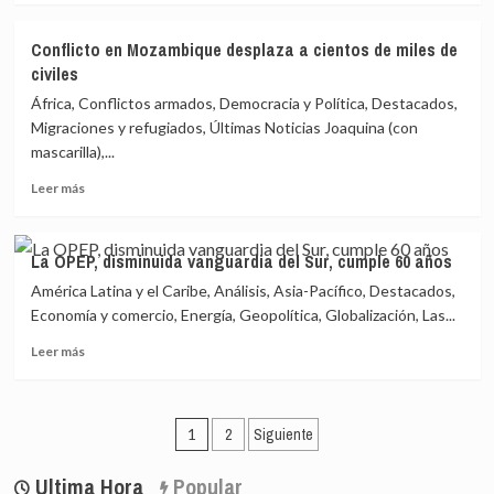
sobre
la
de
Empresas
operativa
la
Conflicto en Mozambique desplaza a cientos de miles de
de
de
UCO
civiles
petróleo
la
y
trama
África, Conflictos armados, Democracia y Política, Destacados,
gas
«sin
Migraciones y refugiados, Últimas Noticias Joaquina (con
reducirán
su
mascarilla),...
sus
participación»
emisiones
Leer
Leer más
de
más
metano
sobre
Conflicto
La OPEP, disminuida vanguardia del Sur, cumple 60 años
en
América Latina y el Caribe, Análisis, Asia-Pacífico, Destacados,
Mozambique
desplaza
Economía y comercio, Energía, Geopolítica, Globalización, Las...
a
Leer
Leer más
cientos
más
de
sobre
miles
La
de
Paginación
OPEP,
1
2
Siguiente
civiles
disminuida
de
vanguardia
Ultima Hora
Popular