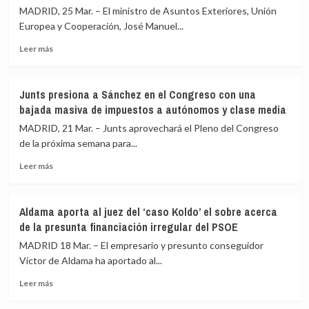
Irán
presuntos
alza
MADRID, 25 Mar. – El ministro de Asuntos Exteriores, Unión
con
amaños
de
Europea y Cooperación, José Manuel...
destruir
en
las
Leer
lo
la
Leer más
gasolinas
más
que
compra
sobre
queda
de
Albares
en
mascarillas
Junts presiona a Sánchez en el Congreso con una
viaja
pie
bajada masiva de impuestos a autónomos y clase media
a
si
Argelia
no
MADRID, 21 Mar. – Junts aprovechará el Pleno del Congreso
con
se
de la próxima semana para...
el
logra
Leer
Tratado
un
Leer más
más
de
acuerdo
sobre
Amistad
y
Junts
aún
abre
Aldama aporta al juez del ‘caso Koldo’ el sobre acerca
presiona
suspendido
el
de la presunta financiación irregular del PSOE
a
desde
estrecho
Sánchez
la
de
MADRID 18 Mar. – El empresario y presunto conseguidor
en
crisis
Ormuz
Víctor de Aldama ha aportado al...
el
por
Leer
Congreso
el
Leer más
más
con
giro
sobre
una
sobre