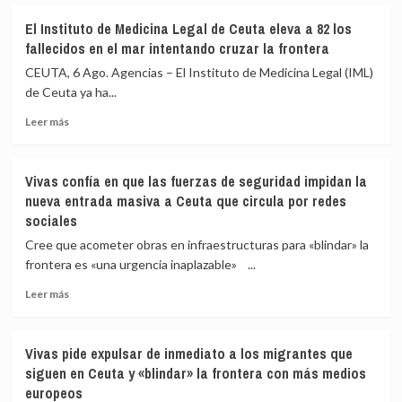
El Instituto de Medicina Legal de Ceuta eleva a 82 los
fallecidos en el mar intentando cruzar la frontera
CEUTA, 6 Ago. Agencias – El Instituto de Medicina Legal (IML)
de Ceuta ya ha...
Leer
Leer más
más
sobre
El
Vivas confía en que las fuerzas de seguridad impidan la
Instituto
nueva entrada masiva a Ceuta que circula por redes
de
sociales
Medicina
Legal
Cree que acometer obras en infraestructuras para «blindar» la
de
frontera es «una urgencia inaplazable» ...
Ceuta
eleva
Leer
Leer más
a
más
82
sobre
los
Vivas
Vivas pide expulsar de inmediato a los migrantes que
fallecidos
confía
siguen en Ceuta y «blindar» la frontera con más medios
en
en
europeos
el
que