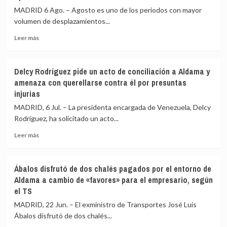
MADRID 6 Ago. – Agosto es uno de los periodos con mayor
volumen de desplazamientos...
Leer
Leer más
más
sobre
¿Dónde
Delcy Rodríguez pide un acto de conciliación a Aldama y
está
amenaza con querellarse contra él por presuntas
la
injurias
gasolina
más
MADRID, 6 Jul. – La presidenta encargada de Venezuela, Delcy
barata
Rodríguez, ha solicitado un acto...
de
España
Leer
Leer más
hoy?
más
Mapa
sobre
de
Delcy
Ábalos disfrutó de dos chalés pagados por el entorno de
precios
Rodríguez
Aldama a cambio de «favores» para el empresario, según
en
pide
el TS
plena
un
subida
acto
MADRID, 22 Jun. – El exministro de Transportes José Luis
de
de
Ábalos disfrutó de dos chalés...
carburantes
conciliación