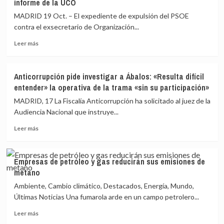
informe de la UCO
que
la
Euskadi
querella
MADRID 19 Oct. – El expediente de expulsión del PSOE
gestione
del
contra el exsecretario de Organización...
el
PP
de
contra
Leer
Leer más
la
el
más
banca
PSOE
sobre
por
El
Anticorrupción pide investigar a Ábalos: «Resulta difícil
financiación
PSOE
entender» la operativa de la trama «sin su participación»
ilegal:
cree
«Se
que
MADRID, 17 La Fiscalía Anticorrupción ha solicitado al juez de la
precisa
las
Audiencia Nacional que instruye...
algo
alegaciones
más»
Leer
de
Leer más
que
más
Ábalos
una
sobre
contra
noticia
Anticorrupción
su
Empresas de petróleo y gas reducirán sus emisiones de
pide
expulsión
metano
investigar
quedaron
a
desactualizadas
Ambiente, Cambio climático, Destacados, Energía, Mundo,
Ábalos:
tras
Últimas Noticias Una fumarola arde en un campo petrolero...
«Resulta
el
Leer
difícil
último
Leer más
más
entender»
informe