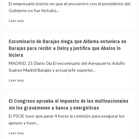
en
mano
El empresario insiste en que el encuentro con el presidente del
Ferraz
en
Gobierno no fue fortuito...
por
el
la
Leer
fuego»
Leer más
causa
más
por
sobre
sobre
su
hidrocarburos
Aldama
jefe
Excomisario de Barajas niega que Aldama estuviera en
sale
de
Barajas para recibir a Delcy y justifica que Ábalos lo
de
Gabinete
hiciera
la
y
prisión
defiende
MADRID, 21 Diario Dia El excomisario del Aeropuerto Adolfo
de
que
Suárez-Madrid Barajas y actual jefe superior...
Soto
Aldama
de
fue
Leer
Leer más
Real
a
más
y
prisión
sobre
contesta
por
Excomisario
El Congreso aprueba el impuesto de las multinacionales
a
pesquisas
de
sin los gravámenes a banca y energéticas
Sánchez
de
Barajas
que
Hacienda
niega
El PSOE tuvo que parar 4 horas la comisión para asegurar los
tiene
que
apoyos y tuvo...
pruebas
Aldama
de
Leer
estuviera
Leer más
todo
más
en