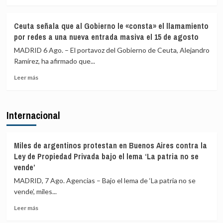
más
más
de
medios
sobre
4.800
europeos
IU
Ceuta señala que al Gobierno le «consta» el llamamiento
los
advierte
por redes a una nueva entrada masiva el 15 de agosto
menores
a
migrantes
los
MADRID 6 Ago. – El portavoz del Gobierno de Ceuta, Alejandro
en
gobiernos
Ramírez, ha afirmado que...
la
de
barriada
Leer
PP
Leer más
ceutí
más
y
sobre
Vox:
Ceuta
Cometerán
Internacional
señala
prevaricación
que
si
al
rechazan
Gobierno
acoger
Miles de argentinos protestan en Buenos Aires contra la
le
a
Ley de Propiedad Privada bajo el lema ‘La patria no se
«consta»
menores
vende’
el
migrantes
MADRID, 7 Ago. Agencias – Bajo el lema de ‘La patria no se
llamamiento
de
por
Ceuta
vende’, miles...
redes
Leer
Leer más
a
más
una