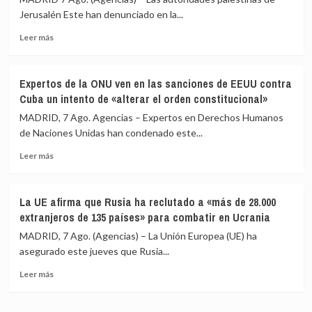
noroeste
de
Jerusalén Este han denunciado en la...
de
restringir
Pakistán
Leer
la
Leer más
más
ciudadanía
sobre
por
Las
nacimiento
Expertos de la ONU ven en las sanciones de EEUU contra
autoridades
con
Cuba un intento de «alterar el orden constitucional»
palestinas
una
de
orden
MADRID, 7 Ago. Agencias – Expertos en Derechos Humanos
Jerusalén
ejecutiva
de Naciones Unidas han condenado este...
Este
tras
Leer
denuncian
el
Leer más
más
más
revés
sobre
de
del
Expertos
50
Supremo
La UE afirma que Rusia ha reclutado a «más de 28.000
de
heridos
extranjeros de 135 países» para combatir en Ucrania
la
y
ONU
60
MADRID, 7 Ago. (Agencias) – La Unión Europea (UE) ha
ven
detenidos
asegurado este jueves que Rusia...
en
en
Leer
las
una
Leer más
más
sanciones
redada
sobre
de
israelí
La