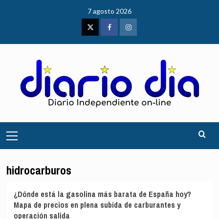
Saltar
7 agosto 2026
al
contenido
Twitter
Facebook
Instagram
Menú
principal
hidrocarburos
¿Dónde está la gasolina más barata de España hoy?
Mapa de precios en plena subida de carburantes y
operación salida