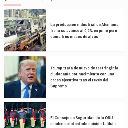
entradas
del
Sur,
cumple
60
años
La producción industrial de Alemania
frena su avance al 0,2% en junio pero
suma tres meses de alzas
Trump trata de nuevo de restringir la
ciudadanía por nacimiento con una
orden ejecutiva tras el revés del
Supremo
El Consejo de Seguridad de la ONU
condena el atentado suicida talibán