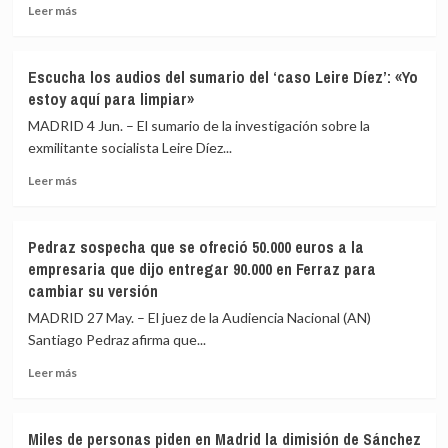
y
a
Leer
Leer más
operación
Aldama
más
salida
y
sobre
amenaza
Ábalos
Escucha los audios del sumario del ‘caso Leire Díez’: «Yo
con
disfrutó
estoy aquí para limpiar»
querellarse
de
contra
dos
MADRID 4 Jun. – El sumario de la investigación sobre la
él
chalés
exmilitante socialista Leire Díez...
por
pagados
presuntas
Leer
por
Leer más
injurias
más
el
sobre
entorno
Escucha
de
Pedraz sospecha que se ofreció 50.000 euros a la
los
Aldama
empresaria que dijo entregar 90.000 en Ferraz para
audios
a
cambiar su versión
del
cambio
sumario
de
MADRID 27 May. – El juez de la Audiencia Nacional (AN)
del
«favores»
Santiago Pedraz afirma que...
‘caso
para
Leire
el
Leer
Leer más
Díez’:
empresario,
más
«Yo
según
sobre
estoy
el
Pedraz
Miles de personas piden en Madrid la dimisión de Sánchez
aquí
TS
sospecha