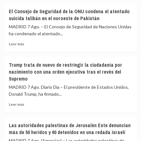
sobre
nueva
Miles
entrada
El Consejo de Seguridad de la ONU condena el atentado
de
masiva
suicida talibán en el noroeste de Pakistán
argentinos
el
protestan
MADRID 7 Ago. – El Consejo de Seguridad de Naciones Unidas
15
en
de
ha condenado el atentado...
Buenos
agosto
Leer
Aires
Leer más
más
contra
sobre
la
El
Ley
Trump trata de nuevo de restringir la ciudadanía por
Consejo
de
nacimiento con una orden ejecutiva tras el revés del
de
Propiedad
Supremo
Seguridad
Privada
de
bajo
MADRID 7 Ago. Diario Dia – El presidente de Estados Unidos,
la
el
Donald Trump, ha firmado...
ONU
lema
condena
‘La
Leer
Leer más
el
patria
más
atentado
no
sobre
suicida
se
Trump
Las autoridades palestinas de Jerusalén Este denuncian
talibán
vende’
trata
más de 50 heridos y 60 detenidos en una redada israelí
en
de
el
nuevo
MADRID 7 Ago. (Agencias) – Las autoridades palestinas de