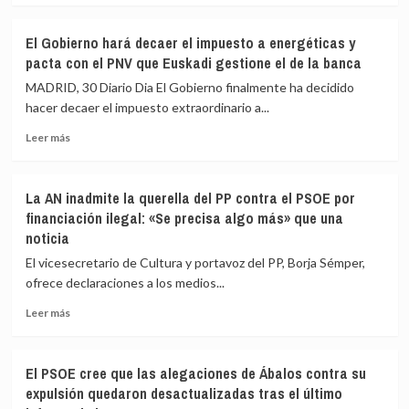
lo
sobre
Barajas
que
El
para
El Gobierno hará decaer el impuesto a energéticas y
se
Congreso
recibir
pacta con el PNV que Euskadi gestione el de la banca
ha
aprueba
a
dicho
el
Delcy
MADRID, 30 Diario Dia El Gobierno finalmente ha decidido
impuesto
y
hacer decaer el impuesto extraordinario a...
de
justifica
Leer
las
que
Leer más
más
multinacionales
Ábalos
sobre
sin
lo
El
los
hiciera
La AN inadmite la querella del PP contra el PSOE por
Gobierno
gravámenes
financiación ilegal: «Se precisa algo más» que una
hará
a
noticia
decaer
banca
el
y
El vicesecretario de Cultura y portavoz del PP, Borja Sémper,
impuesto
energéticas
ofrece declaraciones a los medios...
a
energéticas
Leer
Leer más
y
más
pacta
sobre
con
La
El PSOE cree que las alegaciones de Ábalos contra su
el
AN
expulsión quedaron desactualizadas tras el último
PNV
inadmite