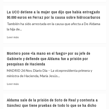
si
sobre
el
En
La UCO detiene a la mujer que dijo que había entregado
resto
libertad
90.000 euros en Ferraz por la causa sobre hidrocarburos
de
la
Ucrania
mujer
También ha sido arrestada en la causa que afecta a De Aldama
entra
que
la hija de...
en
dijo
la
Leer
haber
Leer más
OTAN
más
entregado
sobre
dinero
La
en
Montero pone «la mano en el fuego» por su jefe de
UCO
Ferraz
Gabinete y defiende que Aldama fue a prisión por
detiene
y
pesquisas de Hacienda
a
los
la
otros
MADRID 26 Nov. Diario Dia – La vicepresidenta primera y
mujer
tres
ministra de Hacienda, María Jesús...
que
detenidos
dijo
por
Leer
Leer más
que
la
más
había
trama
sobre
entregado
de
Montero
Aldama sale de la prisión de Soto de Real y contesta a
90.000
hidrocarburos
pone
Sánchez que tiene pruebas de todo lo que se ha dicho
euros
«la