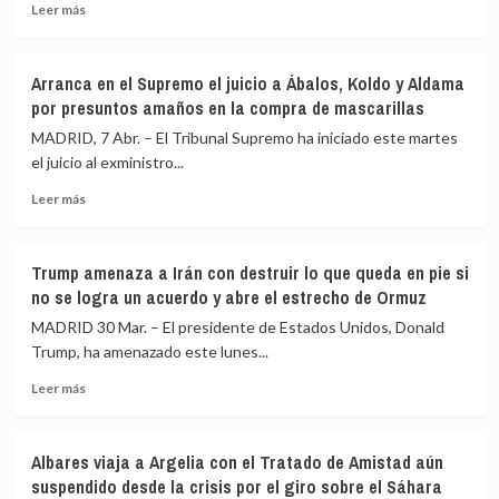
y
Leer
España
Leer más
PP
más
de
sobre
la
El
‘flota
Arranca en el Supremo el juicio a Ábalos, Koldo y Aldama
INE
fantasma’
por presuntos amaños en la compra de mascarillas
confirma
rusa,
que
con
MADRID, 7 Abr. – El Tribunal Supremo ha iniciado este martes
el
50
el juicio al exministro...
IPC
barcos
Leer
se
cerca
Leer más
más
moderó
de
sobre
en
Canarias
Arranca
abril
cada
Trump amenaza a Irán con destruir lo que queda en pie si
en
al
semana
no se logra un acuerdo y abre el estrecho de Ormuz
el
3,2%
Supremo
por
MADRID 30 Mar. – El presidente de Estados Unidos, Donald
el
la
Trump, ha amenazado este lunes...
juicio
bajada
Leer
a
de
Leer más
más
Ábalos,
la
sobre
Koldo
luz
Trump
y
y
Albares viaja a Argelia con el Tratado de Amistad aún
amenaza
Aldama
pese
suspendido desde la crisis por el giro sobre el Sáhara
a
por
al