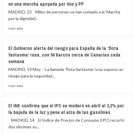
en una marcha apoyada por Vox y PP
para
que
limpiar»
se
MADRID, 23 Miles de personas se han sumado a la ‘Marcha
ofreció
por la dignidad’...
50.000
Leer
euros
Leer más
más
a
sobre
la
Miles
empresaria
El Gobierno alerta del riesgo para España de la ‘flota
de
que
fantasma’ rusa, con 50 barcos cerca de Canarias cada
personas
dijo
semana
piden
entregar
en
90.000
MADRID, 14 May. – La llamada ‘flota fantasma’ rusa supone un
Madrid
en
riesgo para la seguridad...
la
Ferraz
dimisión
para
Leer
Leer más
de
cambiar
más
Sánchez
su
sobre
en
versión
El
El INE confirma que el IPC se moderó en abril al 3,2% por
una
Gobierno
la bajada de la luz y pese al alza de las gasolinas
marcha
alerta
apoyada
del
MADRID, 14 El Índice de Precios de Consumo (IPC) recortó
por
riesgo
dos décimas su...
Vox
para