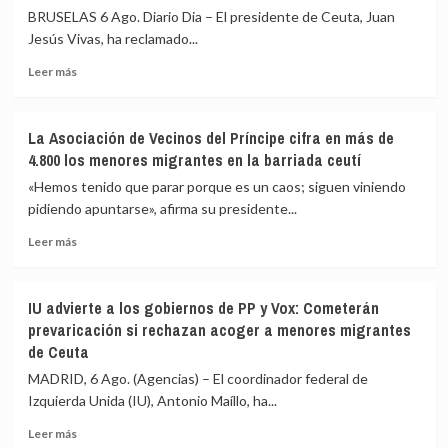
mar
las
BRUSELAS 6 Ago. Diario Dia – El presidente de Ceuta, Juan
intentando
fuerzas
Jesús Vivas, ha reclamado...
cruzar
de
la
seguridad
Leer
Leer más
frontera
impidan
más
la
sobre
nueva
Vivas
La Asociación de Vecinos del Príncipe cifra en más de
entrada
pide
4.800 los menores migrantes en la barriada ceutí
masiva
expulsar
a
de
«Hemos tenido que parar porque es un caos; siguen viniendo
Ceuta
inmediato
pidiendo apuntarse», afirma su presidente...
que
a
circula
Leer
los
Leer más
por
más
migrantes
redes
sobre
que
sociales
La
siguen
IU advierte a los gobiernos de PP y Vox: Cometerán
Asociación
en
prevaricación si rechazan acoger a menores migrantes
de
Ceuta
de Ceuta
Vecinos
y
del
«blindar»
MADRID, 6 Ago. (Agencias) – El coordinador federal de
Príncipe
la
Izquierda Unida (IU), Antonio Maíllo, ha...
cifra
frontera
en
con
Leer
Leer más
más