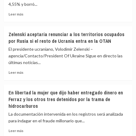
dominan
fortunas
4,55% y borró...
las
Leer
últimas
Leer más
más
horas
sobre
de
El
la
Zelenski aceptaría renunciar a los territorios ocupados
Ibex
guerra
por Rusia si el resto de Ucrania entra en la OTAN
35
en
se
Irán
El presidente ucraniano, Volodimir Zelenski –
desploma
agencia/Contacto/President Of Ukraine Sigue en directo las
un
últimas noticias...
4,55%
hasta
Leer
Leer más
los
más
17.062
sobre
enteros
Zelenski
En libertad la mujer que dijo haber entregado dinero en
por
aceptaría
Ferraz y los otros tres detenidos por la trama de
la
renunciar
hidrocarburos
escalada
a
en
los
La documentación intervenida en los registros será analizada
Oriente
territorios
para indagar en el fraude millonario que...
Medio
ocupados
por
Leer
Leer más
Rusia
más