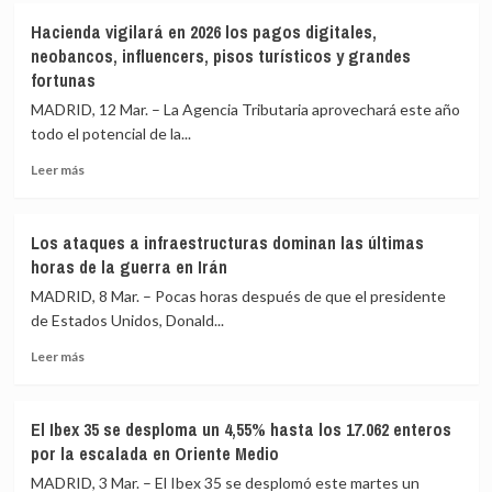
Aldama
bajada
el
Hacienda vigilará en 2026 los pagos digitales,
aporta
masiva
Sáhara
neobancos, influencers, pisos turísticos y grandes
al
de
fortunas
juez
impuestos
del
a
MADRID, 12 Mar. – La Agencia Tributaria aprovechará este año
‘caso
autónomos
todo el potencial de la...
Koldo’
y
el
clase
Leer
Leer más
sobre
media
más
acerca
sobre
de
Hacienda
Los ataques a infraestructuras dominan las últimas
la
vigilará
horas de la guerra en Irán
presunta
en
financiación
2026
MADRID, 8 Mar. – Pocas horas después de que el presidente
irregular
los
de Estados Unidos, Donald...
del
pagos
PSOE
Leer
digitales,
Leer más
más
neobancos,
sobre
influencers,
Los
pisos
El Ibex 35 se desploma un 4,55% hasta los 17.062 enteros
ataques
turísticos
por la escalada en Oriente Medio
a
y
infraestructuras
grandes
MADRID, 3 Mar. – El Ibex 35 se desplomó este martes un