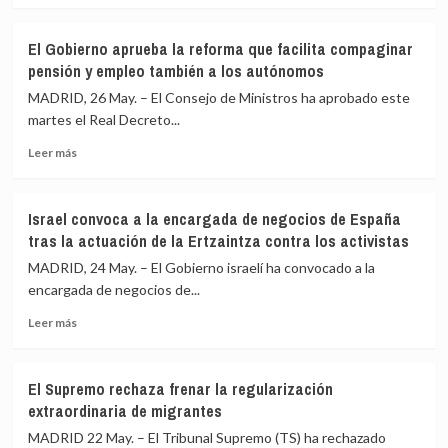
falta
sobre
CGPJ
de
Un
no
El Gobierno aprueba la reforma que facilita compaginar
avances
juez
puede
pensión y empleo también a los autónomos
investiga
revisarla
al
y
MADRID, 26 May. – El Consejo de Ministros ha aprobado este
vicepresidente
el
martes el Real Decreto...
de
dictamen
Leer
la
de
Leer más
más
SEPI
la
sobre
por
ONU
El
presunta
no
Israel convoca a la encargada de negocios de España
Gobierno
prevaricación
es
tras la actuación de la Ertzaintza contra los activistas
aprueba
en
vinculante
la
el
MADRID, 24 May. – El Gobierno israelí ha convocado a la
reforma
préstamo
encargada de negocios de...
que
a
Leer
facilita
Air
Leer más
más
compaginar
Europa
sobre
pensión
Israel
y
El Supremo rechaza frenar la regularización
convoca
empleo
extraordinaria de migrantes
a
también
la
a
MADRID 22 May. – El Tribunal Supremo (TS) ha rechazado