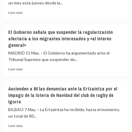
un mes este jueves desde la...
España
de
Leer
Leer más
la
más
‘flota
sobre
fantasma’
Un
El Gobierno señala que suspender la regularización
rusa,
mes
afectaría a los migrantes interesados y «al interés
con
de
general»
50
la
barcos
regularización
MADRID 11 May. – El Gobierno ha argumentado ante el
cerca
de
Tribunal Supremo que suspender de...
de
migrantes:
Canarias
130.000
Leer
Leer más
cada
solicitudes
más
semana
en
sobre
una
El
Ascienden a 80 las denuncias ante la Ertzaintza por el
semana,
Gobierno
impago de la lotería de Navidad del club de rugby de
dudas
señala
Igorre
documentales
que
y
suspender
BILBAO 7 May. – La Ertzaintza ha recibido, hasta el momento,
batalla
la
un total de 80...
en
regularización
el
afectaría
Leer
Leer más
TS
a
más