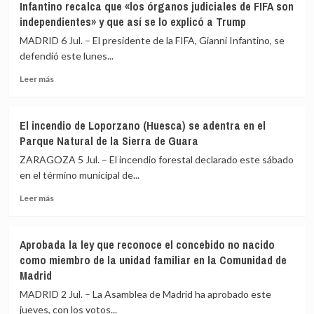
Infantino recalca que «los órganos judiciales de FIFA son
(Almería)
subraya
independientes» y que así se lo explicó a Trump
que
las
MADRID 6 Jul. – El presidente de la FIFA, Gianni Infantino, se
acciones
defendió este lunes...
de
Leer
EEUU
Leer más
más
e
sobre
Israel
Infantino
dejan
El incendio de Loporzano (Huesca) se adentra en el
recalca
«sin
Parque Natural de la Sierra de Guara
que
efecto»
«los
varias
ZARAGOZA 5 Jul. – El incendio forestal declarado este sábado
órganos
cláusulas
en el término municipal de...
judiciales
del
Leer
de
memorando
Leer más
más
FIFA
de
sobre
son
entendimiento
El
independientes»
Aprobada la ley que reconoce el concebido no nacido
incendio
y
como miembro de la unidad familiar en la Comunidad de
de
que
Madrid
Loporzano
así
(Huesca)
se
MADRID 2 Jul. – La Asamblea de Madrid ha aprobado este
se
lo
jueves, con los votos...