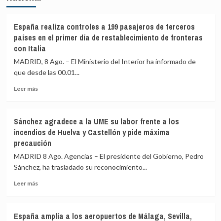
España realiza controles a 199 pasajeros de terceros
países en el primer día de restablecimiento de fronteras
con Italia
MADRID, 8 Ago. – El Ministerio del Interior ha informado de
que desde las 00.01...
Leer
Leer más
más
sobre
España
Sánchez agradece a la UME su labor frente a los
realiza
incendios de Huelva y Castellón y pide máxima
controles
precaución
a
199
MADRID 8 Ago. Agencias – El presidente del Gobierno, Pedro
pasajeros
Sánchez, ha trasladado su reconocimiento...
de
terceros
Leer
Leer más
países
más
en
sobre
el
Sánchez
España amplía a los aeropuertos de Málaga, Sevilla,
primer
agradece