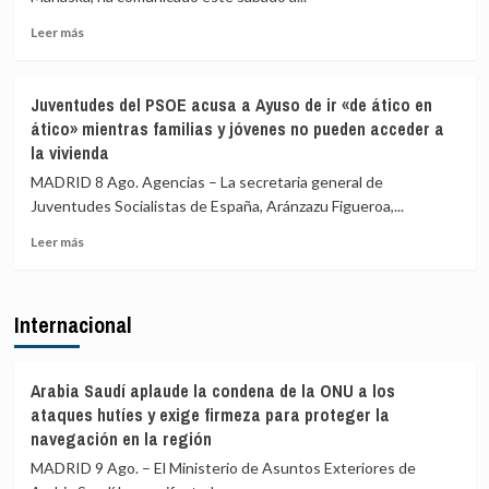
a
viajeros
viajeros
desde
Leer
Leer más
desde
Italia
más
Italia
sobre
se
Marlaska
Juventudes del PSOE acusa a Ayuso de ir «de ático en
realizan
comunica
ático» mientras familias y jóvenes no pueden acceder a
«a
a
la vivienda
puerta
la
de
UE
MADRID 8 Ago. Agencias – La secretaria general de
avión»
el
Juventudes Socialistas de España, Aránzazu Figueroa,...
restablecimiento
de
Leer
Leer más
controles
más
fronterizos
sobre
en
Juventudes
Internacional
conexiones
del
aéreas
PSOE
y
acusa
marítimas
a
Arabia Saudí aplaude la condena de la ONU a los
con
Ayuso
ataques hutíes y exige firmeza para proteger la
Italia
de
navegación en la región
ir
MADRID 9 Ago. – El Ministerio de Asuntos Exteriores de
«de
ático