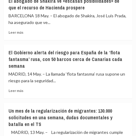
El abogado de Shakira ve «escasas posibilidades» de
se
interceptada
que el recurso de Hacienda prospere
dispone
en
a
el
BARCELONA 18 May. – El abogado de Shakira, José Luis Prada,
deportar
mar
ha asegurado que ve...
hoy
Mediterráneo
Leer
mismo
Leer más
más
a
sobre
los
El
españoles
El Gobierno alerta del riesgo para España de la ‘flota
abogado
de
fantasma’ rusa, con 50 barcos cerca de Canarias cada
de
la
semana
Shakira
flotilla
ve
detenidos
MADRID, 14 May. – La llamada ‘flota fantasma’ rusa supone un
«escasas
vía
riesgo para la seguridad...
posibilidades»
Turquía,
de
según
Leer
Leer más
que
Albares
más
el
sobre
recurso
El
Un mes de la regularización de migrantes: 130.000
de
Gobierno
solicitudes en una semana, dudas documentales y
Hacienda
alerta
batalla en el TS
prospere
del
riesgo
MADRID, 13 May. – La regularización de migrantes cumple
para