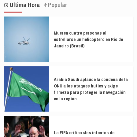
de
la
Emergencias
Ultima Hora
Popular
flotilla,
entradas
afirma
incluido
que
un
sobre
español
las
19
Mueren cuatro personas al
horas
estrellarse un helicóptero en Río de
del
Janeiro (Brasil)
29O
tuvieron
conocimiento
del
desbordamiento
del
Arabia Saudí aplaude la condena de la
Poyo
ONU a los ataques hutíes y exige
firmeza para proteger la navegación
en la región
La FIFA critica «los intentos de