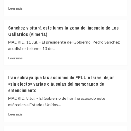
firman
Leer
en
Leer más
más
Bruselas
sobre
el
La
acuerdo
Sánchez visitará este lunes la zona del incendio de Los
UE
que
Gallardos (Almería)
debate
derribará
dividida
la
MADRID, 11 Jul. – El presidente del Gobierno, Pedro Sánchez,
sanciones
Verja
acudirá este lunes 13 de...
a
centenaria
Leer
los
en
Leer más
más
asentamientos
Gibraltar
sobre
en
Sánchez
Cisjordania
Irán subraya que las acciones de EEUU e Israel dejan
visitará
ante
«sin efecto» varias cláusulas del memorando de
este
el
entendimiento
lunes
freno
la
de
MADRID, 8 Jul. – El Gobierno de Irán ha acusado este
zona
Alemania
miércoles a Estados Unidos...
del
y
incendio
los
Leer
Leer más
de
bálticos
más
Los
sobre
Gallardos
Irán