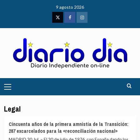
Saltar
9 agosto 2026
al
contenido
Twitter
Facebook
Instagram
Menú
principal
Legal
Cincuenta años de la primera amnistía de la Transición:
287 excarcelados para la «reconciliación nacional»
MADRID 30 Jul. – El 30 de julio de 1976, con España dando los