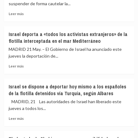
encargada
los
suspender de forma cautelar la...
de
autónomos
Leer
negocios
Leer más
más
de
sobre
España
El
tras
Israel deporta a «todos los activistas extranjeros» de la
Supremo
la
flotilla interceptada en el mar Mediterráneo
rechaza
actuación
frenar
de
MADRID 21 May. – El Gobierno de Israel ha anunciado este
la
la
jueves la deportación de...
regularización
Ertzaintza
Leer
extraordinaria
contra
Leer más
más
de
los
sobre
migrantes
activistas
Israel
Israel se dispone a deportar hoy mismo a los españoles
deporta
de la flotilla detenidos vía Turquía, según Albares
a
«todos
MADRID, 21 Las autoridades de Israel han liberado este
los
jueves a todos los...
activistas
Leer
extranjeros»
Leer más
más
de
sobre
la
Israel
flotilla