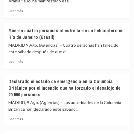
Arabia Saudí ha manifestado ese...
en
Leer
Leer más
ático»
más
mientras
sobre
familias
Arabia
y
Mueren cuatro personas al estrellarse un helicóptero en
Saudí
jóvenes
Río de Janeiro (Brasil)
aplaude
no
la
MADRID 9 Ago. (Agencias) – Cuatro personas han fallecido
pueden
condena
acceder
este sábado después de que el...
de
a
Leer
la
Leer más
la
más
ONU
vivienda
sobre
a
Mueren
los
Declarado el estado de emergencia en la Columbia
cuatro
ataques
Británica por el incendio que ha forzado el desalojo de
personas
hutíes
20.000 personas
al
y
estrellarse
exige
MADRID, 9 Ago. (Agencias) – Las autoridades de la Columbia
un
firmeza
Británica han declarado este sábado...
helicóptero
para
en
proteger
Leer
Leer más
Río
la
más
de
navegación
sobre