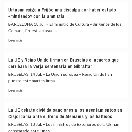
sobre
para
Un
afrontar
Urtasun exige a Feijóo una disculpa por haber estado
juez
la
«mintiendo» con la amnistía
federal
crisis
fija
migratoria
BARCELONA 18 Jul. – El ministro de Cultura y dirigente de los
para
tras
Comuns, Ernest Urtasun,...
el
recibir
Leer
1
1.500
Leer más
más
de
a
sobre
junio
nado
Urtasun
de
en
La UE y Reino Unido firman en Bruselas el acuerdo que
exige
2027
una
derribará la Verja centenaria en Gibraltar
a
el
semana
Feijóo
juicio
BRUSELAS, 14 Jul. – La Unión Europea y Reino Unido han
una
contra
puesto este martes firma...
disculpa
Maduro
Leer
por
Leer más
más
haber
sobre
estado
La
«mintiendo»
La UE debate dividida sanciones a los asentamientos en
UE
con
Cisjordania ante el freno de Alemania y los bálticos
y
la
Reino
amnistía
BRUSELAS, 13 Jul. – Los ministros de Exteriores de la UE han
Unido
constatado este lunes...