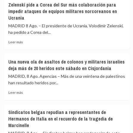
Janeiro
en
Declarado
Zelenski pide a Corea del Sur más colaboración para
(Brasil)
la
el
impedir ataques de equipos militares norcoreanos en
región
estado
Ucrania
de
emergencia
MADRID 8 Ago. – El presidente de Ucrania, Volodimir Zelenski,
en
ha pedido a Corea del...
la
Columbia
Leer
Leer más
Británica
más
por
sobre
el
Zelenski
Una nueva ola de asaltos de colonos y militares israelíes
incendio
pide
deja más de 20 heridos este sábado en Cisjordania
que
a
ha
Corea
MADRID, 8 Ago. Agencias – Más de una veintena de palestinos
forzado
del
han resultado heridos por...
el
Sur
desalojo
Leer
más
Leer más
de
más
colaboración
20.000
sobre
para
personas
Una
impedir
Sindicatos belgas repudian a representantes de
nueva
ataques
Hermanos de Italia en el recuerdo de la tragedia de
ola
de
Marcinelle
de
equipos
asaltos
militares