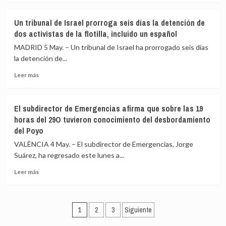
los
sobre
migrantes
Ascienden
Un tribunal de Israel prorroga seis días la detención de
interesados
a
dos activistas de la flotilla, incluido un español
y
80
«al
las
MADRID 5 May. – Un tribunal de Israel ha prorrogado seis días
interés
denuncias
la detención de...
general»
ante
Leer
la
Leer más
más
Ertzaintza
sobre
por
Un
el
El subdirector de Emergencias afirma que sobre las 19
tribunal
impago
horas del 29O tuvieron conocimiento del desbordamiento
de
de
del Poyo
Israel
la
prorroga
lotería
VALÈNCIA 4 May. – El subdirector de Emergencias, Jorge
seis
de
Suárez, ha regresado este lunes a...
días
Navidad
la
del
Leer
Leer más
detención
club
más
de
de
sobre
dos
rugby
El
Paginación
activistas
de
subdirector
1
2
3
Siguiente
de
Igorre
de