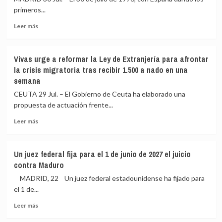
primeros...
Leer
Leer más
más
sobre
Cincuenta
Vivas urge a reformar la Ley de Extranjería para afrontar
años
la crisis migratoria tras recibir 1.500 a nado en una
de
semana
la
primera
CEUTA 29 Jul. – El Gobierno de Ceuta ha elaborado una
amnistía
propuesta de actuación frente...
de
la
Leer
Leer más
Transición:
más
287
sobre
excarcelados
Vivas
Un juez federal fija para el 1 de junio de 2027 el juicio
para
urge
contra Maduro
la
a
«reconciliación
reformar
MADRID, 22 Un juez federal estadounidense ha fijado para
nacional»
la
el 1 de...
Ley
Leer
de
Leer más
más
Extranjería