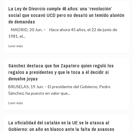
al
El
La Ley de Divorcio cumple 45 años: una ‘revolución’
juez
Gobierno
social que socavó UCD pero no desató un temido aluvión
para
defiende
de demandas
imputarle
los
en
mecanismos
MADRID, 20 Jun. – Hace ahora 45 años, el 22 de junio de
el
para
1981, el...
‘caso
detectar
Plus
posible
Leer
Leer más
Ultra’
fraude
más
en
sobre
cambios
La
Sánchez destaca que fue Zapatero quien reguló los
de
Ley
regalos a presidentes y que le toca a él decidir si
sexo
de
devuelve joyas
en
Divorcio
prisión
cumple
BRUSELAS, 19 Jun. – El presidente del Gobierno, Pedro
como
45
Sánchez, ha puesto en valor que...
el
años:
‘celador
una
Leer
Leer más
de
‘revolución’
más
Olot’
social
sobre
que
Sánchez
La oficialidad del catalán en la UE se le atasca al
socavó
destaca
Gobierno: un año en blanco ante la falta de avances
UCD
que