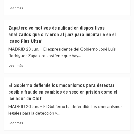
adentra
explicó
en
a
Leer
Leer más
el
Trump
más
Parque
sobre
Natural
Aprobada
Zapatero ve motivos de nulidad en dispositivos
de
la
analizados que sirvieron al juez para imputarle en el
la
ley
‘caso Plus Ultra’
Sierra
que
de
reconoce
MADRID 23 Jun. – El expresidente del Gobierno José Luis
Guara
el
Rodríguez Zapatero sostiene que hay...
concebido
no
Leer
Leer más
nacido
más
como
sobre
miembro
Zapatero
El Gobierno defiende los mecanismos para detectar
de
ve
posible fraude en cambios de sexo en prisión como el
la
motivos
‘celador de Olot’
unidad
de
familiar
nulidad
MADRID 20 Jun. – El Gobierno ha defendido los «mecanismos
en
en
legales para la detección y...
la
dispositivos
Comunidad
analizados
Leer
Leer más
de
que
más
Madrid
sirvieron
sobre