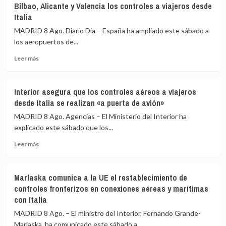
Bilbao, Alicante y Valencia los controles a viajeros desde
día
a
Italia
de
la
restablecimiento
UME
MADRID 8 Ago. Diario Dia – España ha ampliado este sábado a
de
su
los aeropuertos de...
fronteras
labor
con
frente
Leer
Leer más
Italia
a
más
los
sobre
incendios
España
Interior asegura que los controles aéreos a viajeros
de
amplía
desde Italia se realizan «a puerta de avión»
Huelva
a
y
los
MADRID 8 Ago. Agencias – El Ministerio del Interior ha
Castellón
aeropuertos
explicado este sábado que los...
y
de
pide
Leer
Málaga,
Leer más
máxima
más
Sevilla,
precaución
sobre
Bilbao,
Interior
Alicante
Marlaska comunica a la UE el restablecimiento de
asegura
y
controles fronterizos en conexiones aéreas y marítimas
que
Valencia
con Italia
los
los
controles
controles
MADRID 8 Ago. – El ministro del Interior, Fernando Grande-
aéreos
a
Marlaska, ha comunicado este sábado a...