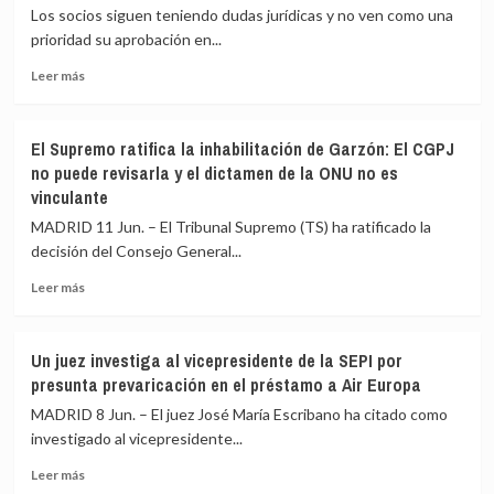
pero
fue
Los socios siguen teniendo dudas jurídicas y no ven como una
no
Zapatero
prioridad su aprobación en...
desató
quien
un
Leer
reguló
Leer más
temido
más
los
aluvión
sobre
regalos
de
La
a
El Supremo ratifica la inhabilitación de Garzón: El CGPJ
demandas
oficialidad
presidentes
no puede revisarla y el dictamen de la ONU no es
del
y
vinculante
catalán
que
en
le
MADRID 11 Jun. – El Tribunal Supremo (TS) ha ratificado la
la
toca
decisión del Consejo General...
UE
a
se
él
Leer
Leer más
le
decidir
más
atasca
si
sobre
al
devuelve
El
Un juez investiga al vicepresidente de la SEPI por
Gobierno:
joyas
Supremo
presunta prevaricación en el préstamo a Air Europa
un
ratifica
año
la
MADRID 8 Jun. – El juez José María Escribano ha citado como
en
inhabilitación
investigado al vicepresidente...
blanco
de
ante
Leer
Garzón:
Leer más
la
más
El