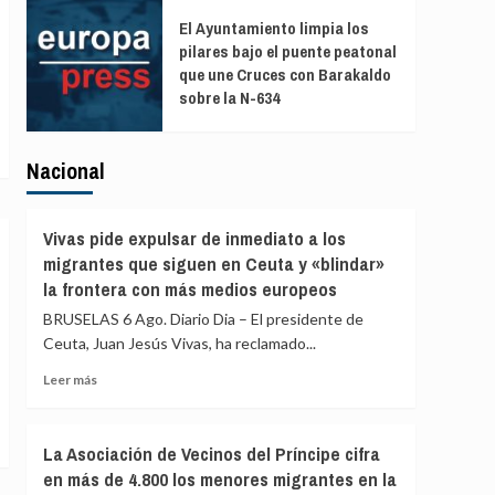
El Ayuntamiento limpia los
pilares bajo el puente peatonal
que une Cruces con Barakaldo
sobre la N-634
Nacional
Vivas pide expulsar de inmediato a los
migrantes que siguen en Ceuta y «blindar»
la frontera con más medios europeos
BRUSELAS 6 Ago. Diario Dia – El presidente de
Ceuta, Juan Jesús Vivas, ha reclamado...
Leer
Leer más
más
sobre
Vivas
La Asociación de Vecinos del Príncipe cifra
pide
en más de 4.800 los menores migrantes en la
expulsar