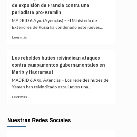
de expulsión de Francia contra una
Gaza
y
periodista pro-Kremlin
agua
marchan
MADRID 6 Ago. (Agencias) – El Ministerio de
por
Exteriores de Rusia ha condenado este jueves...
sendas
contrarias
Leer
Leer más
en
más
América
sobre
Latina
Rusia
Los rebeldes hutíes reivindican ataques
ve
contra campamentos gubernamentales en
«persecución
Marib y Hadramaut
política»
en
MADRID 6 Ago. Agencias – Los rebeldes hutíes de
la
Yemen han reivindicado este jueves una...
orden
de
Leer
Leer más
expulsión
más
de
sobre
Francia
Los
contra
Nuestras Redes Sociales
rebeldes
una
hutíes
periodista
reivindican
pro-
ataques