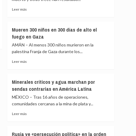
tropas
a
Leer
Leer más
Gaza
más
como
sobre
parte
Al
Mueren 300 niños en 300 días de alto el
de
menos
fuego en Gaza
la
siete
Fuerza
heridos
AMÁN – Al menos 300 niños murieron en la
de
por
palestina Franja de Gaza durante los...
Estabilización
una
Internacional
explosión
Leer
Leer más
a
más
tres
sobre
kilómetros
Mueren
Minerales críticos y agua marchan por
de
300
sendas contrarias en América Latina
Damasco
niños
en
MÉXICO – Tras 16 años de operaciones,
300
comunidades cercanas a la mina de plata y...
días
de
Leer
Leer más
alto
más
el
sobre
fuego
Minerales
Rusia ve «persecución política» en la orden
en
críticos