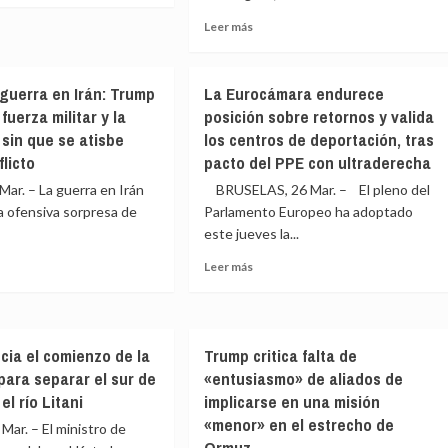
ante
e
Leer
Leer más
ón
el
ña
más
anuncio
iene
sobre
de
La
Irán
guerra en Irán: Trump
La Eurocámara endurece
Organización
a
de
fuerza militar y la
posición sobre retornos y valida
Marítima
la
 sin que se atisbe
los centros de deportación, tras
Internacional
no
reapertura
ón
rechaza
flicto
pacto del PPE con ultraderecha
de
peajes
o
Ormuz
ar. – La guerra en Irán
BRUSELAS, 26 Mar. – El pleno del
en
N
la ofensiva sorpresa de
Parlamento Europeo ha adoptado
Ormuz:
ita
este jueves la...
«Sentaría
tizar
un
al
Leer
Leer más
precedente
ito
más
peligroso»
e
sobre
z
La
Eurocámara
ncia el comienzo de la
Trump critica falta de
endurece
para separar el sur de
«entusiasmo» de aliados de
ra
posición
sobre
el río Litani
implicarse en una misión
retornos
«menor» en el estrecho de
ar. – El ministro de
p
y
Ormuz