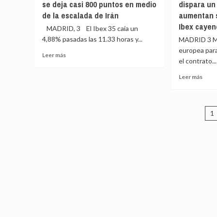
se deja casi 800 puntos en medio
dispara un
Exteriores
ONU
de
conc
de la escalada de Irán
aumentan s
la
que
Ibex cayen
MADRID, 3 El Ibex 35 caía un
UE
Rusia
4,88% pasadas las 11.33 horas y...
MADRID 3 Ma
descartan
ha
enviar
come
europea para 
Leer
Leer más
fragatas
«crí
el contrato...
más
para
cont
sobre
Leer
reabrir
Leer más
la
El
más
el
huma
Ibex
sobr
estrecho
por
35
El
de
depo
P
cae
preci
1
Ormuz
de
más
del
niño
d
de
gas
un
e
natur
4,3%
se
y
dispa
se
un
deja
33%
casi
y
800
las
puntos
Bols
en
aume