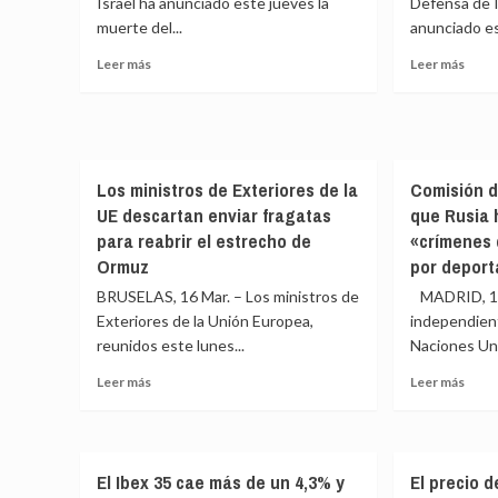
Israel ha anunciado este jueves la
Defensa de Is
comb
de
muerte del...
anunciado es
la
Irán
fuerz
supondrá
Leer
Leer
Leer más
Leer más
milita
precios
más
más
y
más
sobre
sobr
la
altos
Israel
Israe
diplo
y
anuncia
anunc
sin
menor
la
el
que
crecimiento
Los ministros de Exteriores de la
Comisión d
muerte
comi
se
en
del
de
UE descartan enviar fragatas
que Rusia 
atisb
todos
comandante
la
para reabrir el estrecho de
«crímenes 
final
los
de
oper
al
Ormuz
por deport
escenarios
la
para
confl
Armada
separ
BRUSELAS, 16 Mar. – Los ministros de
MADRID, 1
de
el
Exteriores de la Unión Europea,
independien
la
sur
reunidos este lunes...
Naciones Uni
Guardia
de
Revolucionaria
Líba
Leer
Leer
Leer más
Leer más
de
por
más
más
Irán
el
sobre
sobr
río
Los
Comi
Litani
ministros
de
El Ibex 35 cae más de un 4,3% y
El precio d
de
la