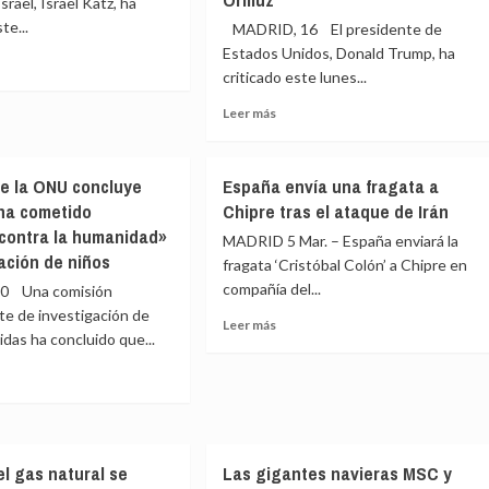
rael, Israel Katz, ha
ina
valida
te...
los
MADRID, 16 El presidente de
a
centros
Estados Unidos, Donald Trump, ha
r
de
criticado este lunes...
deportación,
e
tras
Leer
Leer más
l
macia
pacto
más
ia
del
sobre
PPE
Trump
e la ONU concluye
España envía una fragata a
enzo
con
critica
ha cometido
Chipre tras el ataque de Irán
e
ultraderecha
falta
contra la humanidad»
de
MADRID 5 Mar. – España enviará la
ación
«entusiasmo»
ación de niños
fragata ‘Cristóbal Colón’ a Chipre en
icto
de
ar
compañía del...
0 Una comisión
aliados
te de investigación de
de
Leer
Leer más
das ha concluido que...
implicarse
más
en
sobre
no
una
España
misión
envía
e
«menor»
una
sión
en
fragata
el
a
el gas natural se
Las gigantes navieras MSC y
estrecho
Chipre