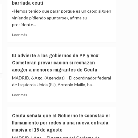
barriada ceutí
de
inmediato
«Hemos tenido que parar porque es un caos; siguen
a
viniendo pidiendo apuntarse», afirma su
los
presidente...
migrantes
que
Leer
Leer más
siguen
más
en
sobre
Ceuta
La
IU advierte a los gobiernos de PP y Vox:
y
Asociación
«blindar»
Cometerán prevaricación si rechazan
de
la
acoger a menores migrantes de Ceuta
Vecinos
frontera
del
MADRID, 6 Ago. (Agencias) – El coordinador federal
con
Príncipe
más
de Izquierda Unida (IU), Antonio Maíllo, ha...
cifra
medios
en
Leer
Leer más
europeos
más
más
de
sobre
4.800
IU
Ceuta señala que al Gobierno le «consta» el
los
advierte
llamamiento por redes a una nueva entrada
menores
a
migrantes
masiva el 15 de agosto
los
en
gobiernos
MADRID 6 Ago. – El portavoz del Gobierno de