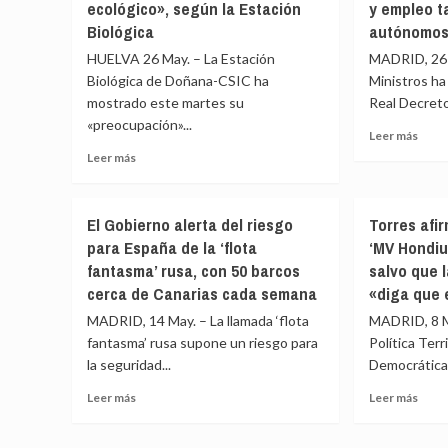
migr
ecológico», según la Estación
y empleo t
llegadas
desd
desde
Biológica
autónomo
Ceut
Marruecos
HUELVA 26 May. – La Estación
MADRID, 26 
hacia
a
otro
Biológica de Doñana-CSIC ha
Ministros ha
la
Esta
mostrado este martes su
Península
Real Decreto
miem
y
«preocupación»...
Leer
Leer más
de
recuerda
más
Leer
la
Leer más
el
sobr
más
UE
doble
El
sobre
filtro
Gobi
El
para
El Gobierno alerta del riesgo
Torres afi
apru
incendio
evitar
para España de la ‘flota
‘MV Hondiu
la
de
entradas
refo
fantasma’ rusa, con 50 barcos
salvo que 
Doñana
a
que
afecta
cerca de Canarias cada semana
«diga que 
Schengen
facili
a
MADRID, 14 May. – La llamada ‘flota
MADRID, 8 Ma
comp
400
fantasma’ rusa supone un riesgo para
Política Terr
pens
hectáreas
y
la seguridad...
«de
Democrática,
empl
enorme
Leer
Leer
Leer más
Leer más
tamb
valor
más
más
a
ecológico»,
sobre
sobr
los
según