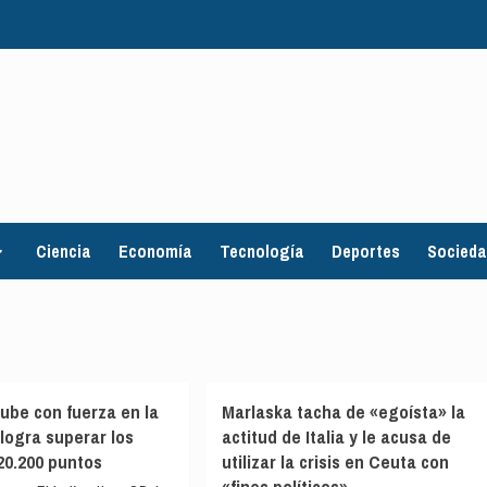
Ciencia
Economía
Tecnología
Deportes
Socied
sube con fuerza en la
Marlaska tacha de «egoísta» la
 logra superar los
actitud de Italia y le acusa de
 20.200 puntos
utilizar la crisis en Ceuta con
«fines políticos»