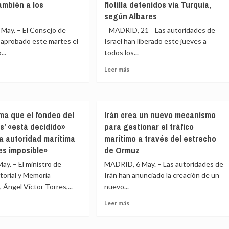
antes
ambién a los
flotilla detenidos vía Turquía,
España
Ceuta
e
ha
s
según Albares
con
a
llegado
«fines
May. – El Consejo de
MADRID, 21 Las autoridades de
al
políticos»
s
 aprobado este martes el
Israel han liberado este jueves a
2%
dos
...
todos los...
en
bro
defensa:
Leer
Leer más
hay
más
4
e
sobre
aliados
Israel
que
erno
se
no
rma que el fondeo del
Irán crea un nuevo mecanismo
eba
dispone
llegan
s’ «está decidido»
para gestionar el tráfico
a
y
rma
deportar
la autoridad marítima
marítimo a través del estrecho
3
hoy
es imposible»
de Ormuz
que
ta
mismo
no
y. – El ministro de
MADRID, 6 May. – Las autoridades de
aginar
a
entregan
itorial y Memoria
ión
Irán han anunciado la creación de un
los
las
españoles
 Ángel Víctor Torres,...
nuevo...
capacidades
eo
de
Leer
Leer más
ién
la
más
flotilla
e
sobre
detenidos