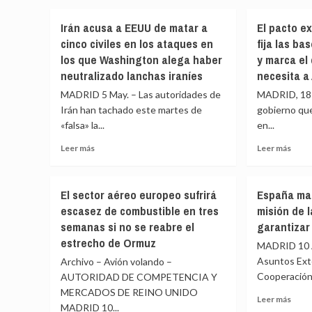
El
Torr
autó
la
Gobierno
afirm
Estación
Irán acusa a EEUU de matar a
El pacto e
alerta
que
Biológica
cinco civiles en los ataques en
fija las b
del
el
riesgo
fond
los que Washington alega haber
y marca el 
para
del
neutralizado lanchas iraníes
necesita a
España
‘MV
MADRID 5 May. – Las autoridades de
MADRID, 18 A
de
Hond
la
«está
Irán han tachado este martes de
gobierno que
‘flota
decid
«falsa» la...
en...
fantasma’
salvo
Leer
Leer
Leer más
rusa,
Leer más
que
más
más
con
la
sobre
sobr
50
autor
Irán
El
barcos
marít
El sector aéreo europeo sufrirá
España man
acusa
pact
cerca
«diga
escasez de combustible en tres
misión de 
a
extr
de
que
semanas si no se reabre el
garantizar
EEUU
de
Canarias
es
de
PP
estrecho de Ormuz
cada
impos
MADRID 10 Ab
matar
y
semana
Asuntos Ext
Archivo – Avión volando –
a
Vox
Cooperación,
AUTORIDAD DE COMPETENCIA Y
cinco
fija
MERCADOS DE REINO UNIDO
civiles
las
Leer
Leer más
en
base
MADRID 10...
más