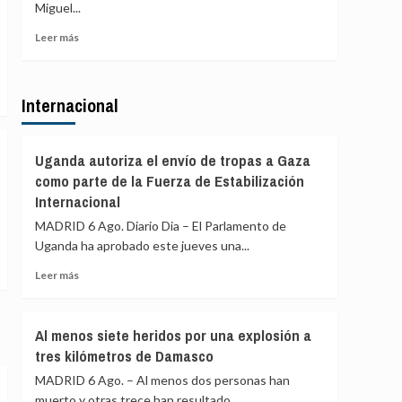
de
Miguel...
de
agosto
PP
Leer
Leer más
y
más
Vox
sobre
para
Gobierno
ofrecer
Internacional
Ayuso
una
defiende
alternativa
que
política
las
Uganda autoriza el envío de tropas a Gaza
tras
explicaciones
como parte de la Fuerza de Estabilización
la
del
crisis
Internacional
ático
de
«están
MADRID 6 Ago. Diario Dia – El Parlamento de
Ceuta
sobradamente
Uganda ha aprobado este jueves una...
dadas»
Leer
y
Leer más
más
critica
sobre
que
Uganda
se
Al menos siete heridos por una explosión a
autoriza
«saque
tres kilómetros de Damasco
el
de
envío
contexto»
MADRID 6 Ago. – Al menos dos personas han
de
muerto y otras trece han resultado...