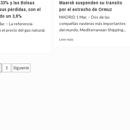
 33% y las Bolsas
Maersk suspenden su tránsito
de
tras
luye
us pérdidas, con el
por el estrecho de Ormuz
Ormuz
el
do un 3,6%
ataque
MADRID 1 Mar. – Dos de las
de
compañías navieras más importantes
r. – La referencia
Irán
tido
del mundo, Mediterranean Shipping...
el precio del gas natural,
menes
Leer
Leer más
ra
más
sobre
nidad»
Las
e
gigantes
rtación
aginación
navieras
o
2
Siguiente
MSC
s
e
y
Maersk
ntradas
al
suspenden
su
ra
tránsito
por
el
estrecho
de
as
Ormuz
ntan