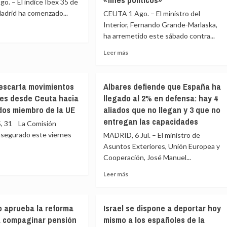
. – El índice Ibex 35 de
Madrid ha comenzado...
CEUTA 1 Ago. – El ministro del
Interior, Fernando Grande-Marlaska,
ha arremetido este sábado contra...
e
Leer
Leer más
más
sobre
Marlaska
escarta movimientos
Albares defiende que España ha
tacha
es desde Ceuta hacia
llegado al 2% en defensa: hay 4
de
a
dos miembro de la UE
aliados que no llegan y 3 que no
«egoísta»
la
entregan las capacidades
 31 La Comisión
actitud
asegurado este viernes
ura
MADRID, 6 Jul. – El ministro de
de
Asuntos Exteriores, Unión Europea y
Italia
Cooperación, José Manuel...
y
rar
le
Leer
Leer más
acusa
e
ricos
más
de
las
00
sobre
utilizar
rta
os
Albares
la
o aprueba la reforma
Israel se dispone a deportar hoy
mientos
defiende
crisis
ta compaginar pensión
mismo a los españoles de la
que
en