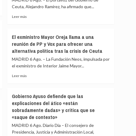
la
de
Ceuta, Alejandro Ramírez, ha afirmado que...
barriada
PP
ceutí
y
Leer
Leer más
Vox:
más
Cometerán
sobre
prevaricación
Ceuta
El exministro Mayor Oreja llama a una
si
señala
reunión de PP y Vox para ofrecer una
rechazan
que
acoger
alternativa política tras la crisis de Ceuta
al
a
Gobierno
MADRID 6 Ago. – La Fundación Neos, impulsada por
menores
le
el exministro de Interior Jaime Mayor...
migrantes
«consta»
de
el
Leer
Leer más
Ceuta
llamamiento
más
por
sobre
redes
El
Gobierno Ayuso defiende que las
a
exministro
explicaciones del ático «están
una
Mayor
nueva
sobradamente dadas» y critica que se
Oreja
entrada
llama
«saque de contexto»
masiva
a
MADRID 6 Ago. Diario Dia – El consejero de
el
una
15
Presidencia, Justicia y Administración Local,
reunión