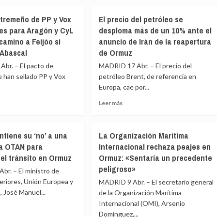
es
Irán
nomos
vía
a
crea
Turquía,
xtremeño de PP y Vox
El precio del petróleo se
un
según
ases para Aragón y CyL
desploma más de un 10% ante el
nuevo
Albares
eo
mecanismo
camino a Feijóo si
anuncio de Irán de la reapertura
para
 Abascal
de Ormuz
gestionar
br. – El pacto de
MADRID 17 Abr. – El precio del
ius’
el
tráfico
 han sellado PP y Vox
petróleo Brent, de referencia en
ido»
marítimo
Europa, cae por...
a
Leer
Leer más
través
más
del
e
sobre
idad
estrecho
El
ima
de
tiene su ‘no’ a una
La Organización Marítima
o
precio
Ormuz
la OTAN para
Internacional rechaza peajes en
emeño
del
 el tránsito en Ormuz
Ormuz: «Sentaría un precedente
petróleo
se
peligroso»
ible»
r. – El ministro de
desploma
eriores, Unión Europea y
MADRID 9 Abr. – El secretario general
más
 José Manuel...
de la Organización Marítima
de
Internacional (OMI), Arsenio
un
s
10%
Domínguez,...