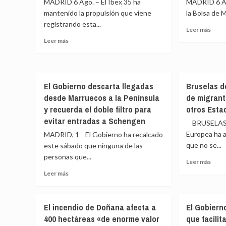
MADRID 6 Ago. – El Ibex 35 ha
MADRID 6 Ago
mantenido la propulsión que viene
la Bolsa de 
registrando esta...
Leer
Leer más
más
Leer
Leer más
sobr
más
El
sobre
Ibex
El
35
Ibex
El Gobierno descarta llegadas
Bruselas d
sube
35
con
desde Marruecos a la Península
de migrant
aprieta
fuerz
motores
y recuerda el doble filtro para
otros Esta
en
y
evitar entradas a Schengen
BRUSELAS,
la
sube
Europea ha 
apert
MADRID, 1 El Gobierno ha recalcado
otro
y
0,62%,
que no se...
este sábado que ninguna de las
logra
hasta
personas que...
Leer
Leer más
supe
los
más
Leer
los
Leer más
20.180
sobr
más
histó
puntos
Bruse
sobre
20.2
desca
El
punt
El incendio de Doñana afecta a
El Gobiern
movi
Gobierno
400 hectáreas «de enorme valor
que facili
de
descarta