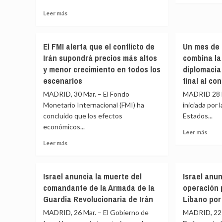
los
para
sobr
Leer
Leer más
ataques
Arag
Espa
más
en
y
mant
sobre
los
CyL
su
El
que
y
El FMI alerta que el conflicto de
Un mes de 
‘no’
sector
Washington
marc
a
Irán supondrá precios más altos
combina la 
aéreo
alega
el
una
y menor crecimiento en todos los
diplomacia
europeo
haber
cami
misi
sufrirá
escenarios
final al con
neutralizado
a
de
escasez
lanchas
Feijó
la
MADRID, 30 Mar. – El Fondo
MADRID 28 M
de
iraníes
si
OTA
Monetario Internacional (FMI) ha
iniciada por 
combustible
neces
para
concluido que los efectos
en
Estados...
a
garan
tres
económicos...
Abasc
el
Leer
Leer más
semanas
tráns
más
Leer
Leer más
si
en
sobr
más
no
Ormu
Un
sobre
se
mes
El
reabre
Israel anuncia la muerte del
Israel anu
de
FMI
el
comandante de la Armada de la
operación 
guer
alerta
estrecho
en
Guardia Revolucionaria de Irán
Líbano por 
que
de
Irán:
el
Ormuz
MADRID, 26 Mar. – El Gobierno de
MADRID, 22 M
Trum
conflicto