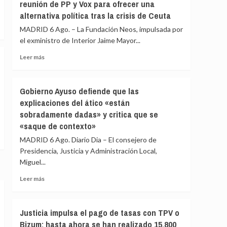
reunión de PP y Vox para ofrecer una
que
alternativa política tras la crisis de Ceuta
al
Gobierno
MADRID 6 Ago. – La Fundación Neos, impulsada por
le
el exministro de Interior Jaime Mayor...
«consta»
el
Leer
Leer más
llamamiento
más
por
sobre
redes
El
Gobierno Ayuso defiende que las
a
exministro
explicaciones del ático «están
una
Mayor
nueva
sobradamente dadas» y critica que se
Oreja
entrada
llama
«saque de contexto»
masiva
a
MADRID 6 Ago. Diario Dia – El consejero de
el
una
15
Presidencia, Justicia y Administración Local,
reunión
de
Miguel...
de
agosto
PP
Leer
Leer más
y
más
Vox
sobre
para
Gobierno
ofrecer
Justicia impulsa el pago de tasas con TPV o
Ayuso
una
Bizum: hasta ahora se han realizado 15.800
defiende