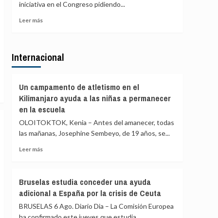
iniciativa en el Congreso pidiendo...
pagos,
Sánchez
la
vaya
Leer
Leer más
mayoría
al
más
con
Congreso
sobre
tarjeta
por
Vox
la
Internacional
propone
crisis
que
de
el
Ceuta
Congreso
Un campamento de atletismo en el
y
pida
Kilimanjaro ayuda a las niñas a permanecer
también
echar
en la escuela
Marlaska,
a
Robles,
Marruecos
OLOITOKTOK, Kenia – Antes del amanecer, todas
Albares
de
las mañanas, Josephine Sembeyo, de 19 años, se...
y
la
Bolaños
Leer
organización
Leer más
más
del
sobre
Mundial
Un
de
Bruselas estudia conceder una ayuda
campamento
2030
adicional a España por la crisis de Ceuta
de
y
atletismo
que
BRUSELAS 6 Ago. Diario Dia – La Comisión Europea
en
la
ha confirmado este jueves que estudia...