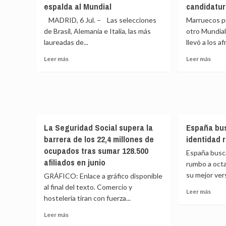
la
espalda al Mundial
candidatur
0
reva
Marruecos,
MADRID, 6 Jul. – Las selecciones
Marruecos p
marr
en
de Brasil, Alemania e Italia, las más
otro Mundia
directo
laureadas de...
llevó a los af
hoy:
sigue
Leer
Leer
Leer más
Leer más
el
más
más
partido
sobre
sobr
de
Brasil,
Marr
Copa
Alemania
pres
Mundial
e
su
de
Italia
candi
la
dan
a
La Seguridad Social supera la
España bus
FIFA
la
otro
barrera de los 22,4 millones de
identidad 
minuto
espalda
Mund
ocupados tras sumar 128.500
a
España busca
al
minuto
afiliados en junio
Mundial
rumbo a octa
su mejor vers
GRÁFICO: Enlace a gráfico disponible
al final del texto. Comercio y
Leer
Leer más
hostelería tiran con fuerza...
más
sobr
Leer
Leer más
Espa
más