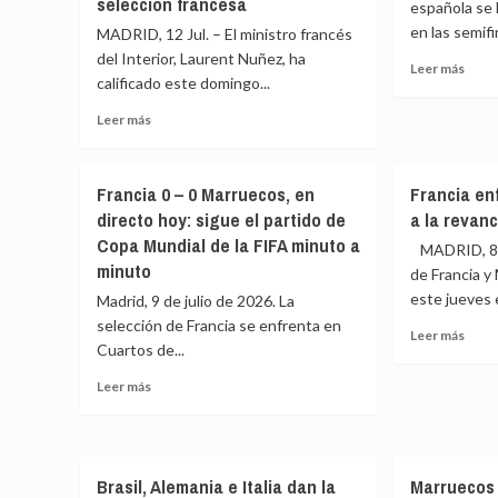
selección francesa
española se 
condena
en las semifi
MADRID, 12 Jul. – El ministro francés
al
del Interior, Laurent Nuñez, ha
hermano
Leer
Leer más
calificado este domingo...
de
más
Sánchez
sobr
Leer
Leer más
haría
Meri
más
«caer»
mand
sobre
a
al
Francia
un
Francia 0 – 0 Marruecos, en
Francia en
infie
considera
Gobierno
a
directo hoy: sigue el partido de
a la revan
«absolutamente
y
los
Copa Mundial de la FIFA minuto a
inaceptables»
MADRID, 8 J
afea
Diabl
las
minuto
a
de Francia y
palabras
los
este jueves e
Madrid, 9 de julio de 2026. La
de
socios
selección de Francia se enfrenta en
Rajoy
Leer
que
Leer más
Cuartos de...
sobre
más
denuncien
la
sobr
‘lawfare’
Leer
Leer más
selección
Franc
más
francesa
enfr
sobre
su
Francia
candi
0
a
Brasil, Alemania e Italia dan la
Marruecos
–