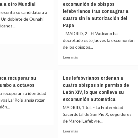
a a otro Mundial
excomunión de obispos
invertirá
ncha
lefebvrianos tras consagrar a
40.000
resenta su candidatura a
oquí
millones
cuatro sin la autorización del
l Un doblete de Ounahi
para
Papa
ricanos...
capacidades
MADRID, 2 El Vaticano ha
antidrones
y
decretado este jueves la excomunión
refuerza
e
de los obispos...
la
uecos
Leer
Leer más
cooperación
enta
más
industrial
sobre
de
datura
El
los
ca recuperar su
Los lefebvrianos ordenan a
Vaticano
aliados
rumbo a octavos
cuatro obispos sin permiso de
decreta
ial
León XIV, lo que conlleva su
la
 recuperar su identidad
excomunión
excomunión automática
vos La ‘Roja’ ansía rozar
de
ión...
MADRID, 1 Jul. – La Fraternidad
obispos
Sacerdotal de San Pío X, seguidores
lefebvrianos
de Marcel Lefebvre...
tras
consagrar
e
Leer
Leer más
a
ña
más