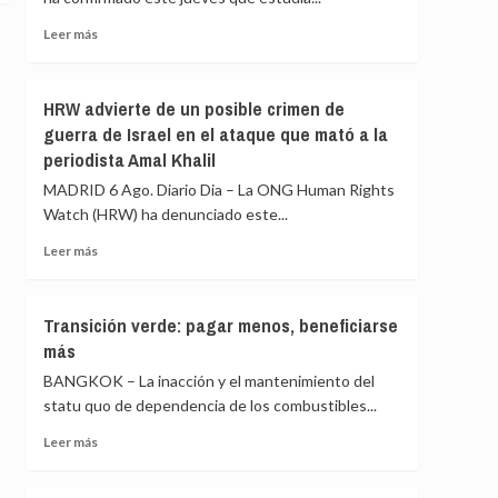
el
final
Kilimanjaro
sea
Leer
Leer más
ayuda
en
más
a
España
sobre
las
Bruselas
HRW advierte de un posible crimen de
niñas
estudia
guerra de Israel en el ataque que mató a la
a
conceder
periodista Amal Khalil
permanecer
una
en
ayuda
MADRID 6 Ago. Diario Dia – La ONG Human Rights
la
adicional
Watch (HRW) ha denunciado este...
escuela
a
España
Leer
Leer más
por
más
la
sobre
crisis
HRW
Transición verde: pagar menos, beneficiarse
de
advierte
más
Ceuta
de
un
BANGKOK – La inacción y el mantenimiento del
posible
statu quo de dependencia de los combustibles...
crimen
de
Leer
Leer más
guerra
más
de
sobre