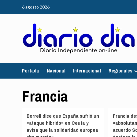
Saltar
6 agosto 2026
al
contenido
Portada
Nacional
Internacional
Regionales
Francia
Borrell dice que España sufrió un
Francia de
«ataque híbrido» en Ceuta y
«absoluta
avisa que la solidaridad europea
acuerdo S
«ha muerto»
destaca la