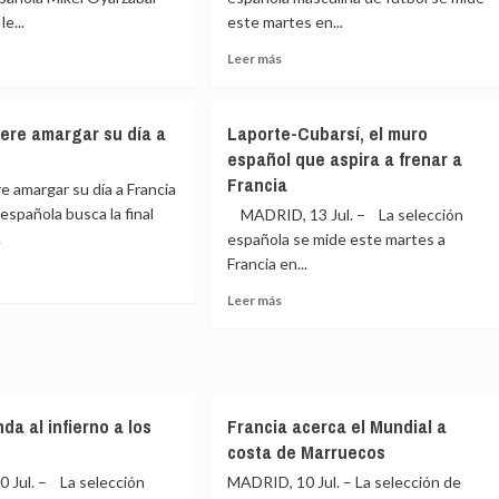
e...
este martes en...
o
Leer
Leer más
más
e
sobre
abal:
España
ere amargar su día a
Laporte-Cubarsí, el muro
se
español que aspira a frenar a
reencuentra
Francia
ento
con
e amargar su día a Francia
rico
una
española busca la final
MADRID, 13 Jul. – La selección
Francia
.
española se mide este martes a
s
con
Francia en...
ganas
de
Leer
Leer más
s
revancha
e
más
en
ña
sobre
su
e
Laporte-
día
gar
Cubarsí,
ce»
el
da al infierno a los
Francia acerca el Mundial a
muro
español
costa de Marruecos
ia
que
Jul. – La selección
MADRID, 10 Jul. – La selección de
aspira