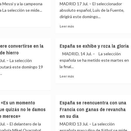
de
a Messi y a la campeona
MADRID 17 Jul. – El seleccionador
morfosis
todos,
la La selección se mide...
absoluto español, Luis de la Fuente,
e
he
dirigirá este domingo...
jugado
ncanto
gracias
Leer
Leer más
al
e
más
corazón
ña
sobre
de
Luis
ere convertirse en la
España se exhibe y roza la gloria
los
de
españoles»
de hierro
i
la
MADRID, 14 Jul. – La selección
Fuente
española se ha metido este martes en
l. – La selección
y
la final...
sputará este domingo 19
una
..
eona
trayectoria
Leer
Leer más
marcada
más
por
sobre
lla
el
España
e
éxito
se
ña
: «Es un momento
España se reencuentra con una
exhibe
e
que quizás no le damos
Francia con ganas de revancha
y
rtirse
roza
ue merece»
en su día
la
l. – El delantero de la
MADRID 13 Jul. – La selección
gloria
eona
pañola Mikel Oyarzabal
española masculina de fútbol se mide