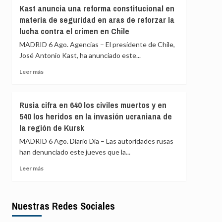
Israel
Transición
Kast anuncia una reforma constitucional en
en
verde:
materia de seguridad en aras de reforzar la
el
pagar
lucha contra el crimen en Chile
ataque
menos,
que
beneficiarse
MADRID 6 Ago. Agencias – El presidente de Chile,
mató
más
José Antonio Kast, ha anunciado este...
a
la
Leer
Leer más
periodista
más
Amal
sobre
Khalil
Kast
Rusia cifra en 640 los civiles muertos y en
anuncia
540 los heridos en la invasión ucraniana de
una
la región de Kursk
reforma
constitucional
MADRID 6 Ago. Diario Dia – Las autoridades rusas
en
han denunciado este jueves que la...
materia
de
Leer
Leer más
seguridad
más
en
sobre
aras
Rusia
de
Nuestras Redes Sociales
cifra
reforzar
en
la