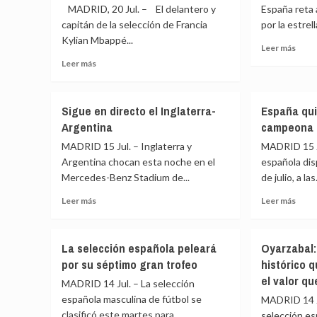
su
España
MADRID, 20 Jul. – El delantero y
España reta 
«ha
meta
en
muerto»
capitán de la selección de Francia
por la estrel
desd
el
Kylian Mbappé...
el
Mundial
Leer
Leer más
dese
eleva
más
Leer
Leer más
en
a
sobr
más
Catar
Lamine
Espa
sobre
Yamal
reta
Mbappé,
Sigue en directo el Inglaterra-
España qui
y
a
Bota
Argentina
campeona 
Rodri
Mess
de
entre
y
Oro
MADRID 15 Jul. – Inglaterra y
MADRID 15 Ju
los
a
del
Argentina chocan esta noche en el
española di
favoritos
la
Mundial
Mercedes-Benz Stadium de...
de julio, a las.
al
camp
2026
Balón
por
Leer
Leer
Leer más
Leer más
de
la
más
más
Oro
estre
sobre
sobr
Sigue
Espa
La selección española peleará
Oyarzabal
en
quier
por su séptimo gran trofeo
histórico 
directo
conve
el valor q
el
en
MADRID 14 Jul. – La selección
Inglaterra-
la
española masculina de fútbol se
MADRID 14 Ju
Argentina
camp
clasificó este martes para...
selección es