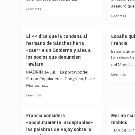
de
aseguró que l
hierr
Leer
Leer más
más
Leer
Leer más
sobre
más
La
sobr
selección
Oyarz
El PP dice que la condena al
España qui
española
«Es
hermano de Sánchez haría
Francia
peleará
un
por
«caer» a un Gobierno y afea a
mom
España quier
su
histó
los socios que denuncien
La selección 
séptimo
que
‘lawfare’
del Mundial..
gran
quizá
trofeo
MADRID 14 Jul. – La portavoz del
no
Leer
Leer más
le
Grupo Popular en el Congreso, Ester
más
damo
Muñoz, ha...
sobr
el
Espa
Leer
Leer más
valor
quier
más
que
amar
sobre
mere
su
El
día
Francia considera
Merino man
PP
a
«absolutamente inaceptables»
Diablos
dice
Franc
las palabras de Rajoy sobre la
que
MADRID, 10 
la