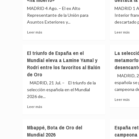
MADRID 4 Ago. – El ex Alto
MADRID 1 Ago
Representante de la Unión para
Interior fra
Asuntos Exteriores y...
descartado p
Leer
Leer
Leer más
Leer más
más
más
sobre
sobr
Borrell
Franc
El triunfo de España en el
La selecci
dice
desca
Mundial eleva a Lamine Yamal y
metamorfos
que
«abs
Rodri entre los favoritos al Balón
desencant
España
susp
sufrió
el
de Oro
MADRID, 20 
un
acue
española se
MADRID, 21 Jul. – El triunfo de la
«ataque
Sche
campeona del
selección española en el Mundial
híbrido»
con
2026 de...
en
Espa
Leer
Leer más
Ceuta
y
más
Leer
Leer más
y
dest
sobr
más
avisa
la
La
sobre
que
coop
selec
El
la
bilate
Mbappé, Bota de Oro del
España ret
espa
triunfo
solidaridad
Mundial 2026
campeona p
y
de
europea