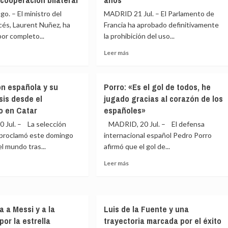
. – El ministro del
MADRID 21 Jul. – El Parlamento de
ncés, Laurent Nuñez, ha
Francia ha aprobado definitivamente
or completo...
la prohibición del uso...
Leer
Leer más
más
e
sobre
ia
El
ón española y su
Porro: «Es el gol de todos, he
rta
Parlamento
is desde el
jugado gracias al corazón de los
olutamente»
francés
o en Catar
españoles»
ender
aprueba
la
Jul. – La selección
MADRID, 20 Jul. – El defensa
rdo
prohibición
 proclamó este domingo
internacional español Pedro Porro
ngen
del
 mundo tras...
afirmó que el gol de...
uso
ña
de
Leer
Leer más
redes
más
aca
sociales
e
sobre
para
Porro:
eración
menores
ción
«Es
ral
de
a a Messi y a la
Luis de la Fuente y una
ñola
el
15
or la estrella
trayectoria marcada por el éxito
gol
años