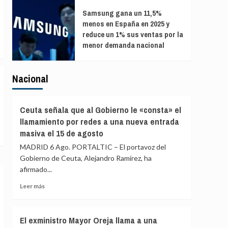
Samsung gana un 11,5%
menos en España en 2025 y
reduce un 1% sus ventas por la
menor demanda nacional
Nacional
Ceuta señala que al Gobierno le «consta» el
llamamiento por redes a una nueva entrada
masiva el 15 de agosto
MADRID 6 Ago. PORTALTIC – El portavoz del
Gobierno de Ceuta, Alejandro Ramírez, ha
afirmado...
Leer
Leer más
más
sobre
Ceuta
El exministro Mayor Oreja llama a una
señala