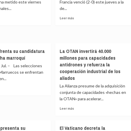
ha metido este viernes
Francia venció (2-0) este jueves a la
a
nales...
de...
frenar
a
Leer
Leer más
Francia
más
e
sobre
no
Francia
a
acerca
el
frenta su candidatura
La OTAN invertirá 40.000
rno
Mundial
a
cha marroquí
millones para capacidades
costa
antidrones y refuerza la
ul. – Las selecciones
os
de
cooperación industrial de los
 Marruecos se enfrentan
Marruecos
aliados
n...
La Alianza presume de la adquisición
conjunta de capacidades «hechas en
e
la OTAN» para acelerar...
ia
Leer
Leer más
enta
más
sobre
datura
La
 presenta su
El Vaticano decreta la
OTAN