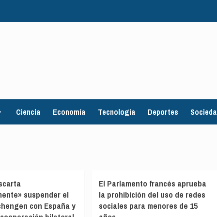
Ciencia
Economía
Tecnología
Deportes
Socied
scarta
El Parlamento francés aprueba
mente» suspender el
la prohibición del uso de redes
chengen con España y
sociales para menores de 15
 cooperación bilateral
años