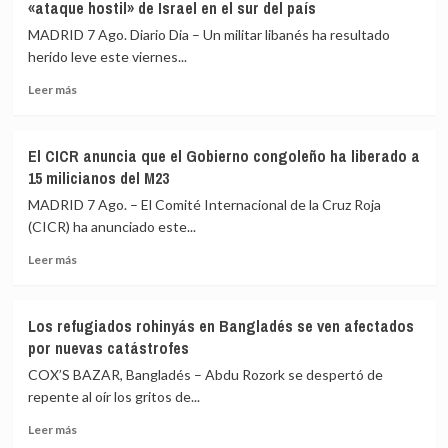
«ataque hostil» de Israel en el sur del país
tres
o
muertos
será
MADRID 7 Ago. Diario Dia – Un militar libanés ha resultado
y
«el
herido leve este viernes...
cuatro
último
Leer
heridos
presidente
Leer más
más
por
republicano»
sobre
un
El
nuevo
El CICR anuncia que el Gobierno congoleño ha liberado a
Ejército
ataque
15 milicianos del M23
de
hutí
Líbano
en
MADRID 7 Ago. – El Comité Internacional de la Cruz Roja
denuncia
la
(CICR) ha anunciado este...
un
gobernación
Leer
militar
de
Leer más
más
herido
Marib
sobre
en
El
un
Los refugiados rohinyás en Bangladés se ven afectados
CICR
«ataque
por nuevas catástrofes
anuncia
hostil»
que
de
COX’S BAZAR, Bangladés – Abdu Rozork se despertó de
el
Israel
repente al oír los gritos de...
Gobierno
en
Leer
congoleño
el
Leer más
más
ha
sur