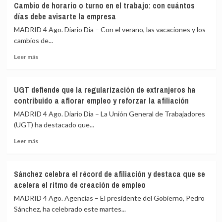
Cambio de horario o turno en el trabajo: con cuántos
cifra
del
días debe avisarte la empresa
de
año,
despidos
cinco
MADRID 4 Ago. Diario Dia – Con el verano, las vacaciones y los
en
menos
cambios de...
EEUU
que
Leer
bajó
en
Leer más
más
en
2025
sobre
julio
Cambio
a
UGT defiende que la regularización de extranjeros ha
de
mínimos
contribuido a aflorar empleo y reforzar la afiliación
horario
desde
o
2024
MADRID 4 Ago. Diario Dia – La Unión General de Trabajadores
turno
(UGT) ha destacado que...
en
Leer
el
Leer más
más
trabajo:
sobre
con
UGT
cuántos
Sánchez celebra el récord de afiliación y destaca que se
defiende
días
acelera el ritmo de creación de empleo
que
debe
la
avisarte
MADRID 4 Ago. Agencias – El presidente del Gobierno, Pedro
regularización
la
Sánchez, ha celebrado este martes...
de
empresa