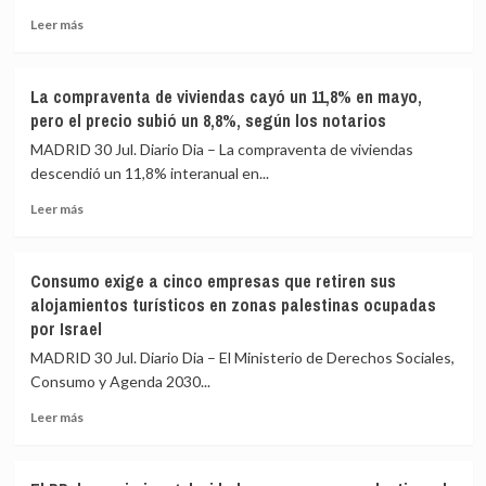
la
Leer
excepción
Leer más
más
en
sobre
el
La
Tesoro
La compraventa de viviendas cayó un 11,8% en mayo,
tasa
tras
pero el precio subió un 8,8%, según los notarios
de
el
paro
nombramiento
MADRID 30 Jul. Diario Dia – La compraventa de viviendas
de
de
descendió un 11,8% interanual en...
la
Sánchez-
Leer
eurozona
Blanco
Leer más
más
se
sobre
mantuvo
La
estable
Consumo exige a cinco empresas que retiren sus
compraventa
en
alojamientos turísticos en zonas palestinas ocupadas
de
el
por Israel
viviendas
6,3%
cayó
en
MADRID 30 Jul. Diario Dia – El Ministerio de Derechos Sociales,
un
junio
Consumo y Agenda 2030...
11,8%
en
Leer
Leer más
mayo,
más
pero
sobre
el
Consumo