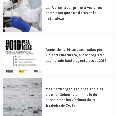
mutualistas
La IA diseña por primera vez virus
del
completos que no existen en la
Régimen
de
naturaleza
Autónomos
Ascienden a 36 las asesinadas por
violencia machista, el peor registro
acumulado hasta agosto desde 2019
Más de 20 organizaciones sociales
piden al Gobierno un minuto de
silencio por las víctimas de la
tragedia de Ceuta