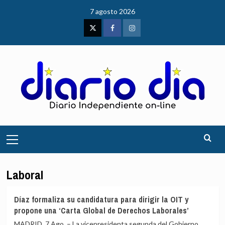
Saltar
7 agosto 2026
al
contenido
Twitter
Facebook
Instagram
Menú
principal
Laboral
Díaz formaliza su candidatura para dirigir la OIT y
propone una ‘Carta Global de Derechos Laborales’
MADRID, 7 Ago. – La vicepresidenta segunda del Gobierno