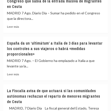
Congreso qué sabía de la entrada masiva de migrantes
a
en Ceuta
la
Fiscalía
MADRID 7 Ago. Diario Dia – Sumar ha pedido en el Congreso
las
que la directora...
palabras
del
Leer
Leer más
dirigente
más
de
sobre
Vox
Sumar
España da un ‘ultimátum’ a Italia de 3 días para levantar
llamando
pide
los controles a sus viajeros o habrá «medidas
a
que
proporcionales»
«cazar»
la
a
directora
MADRID 7 Ago. – El Gobierno ha emplazado a Italia a que
los
del
levante ya la...
migrantes
CNI
de
explique
Leer
Leer más
Ceuta
en
más
el
sobre
Congreso
España
La Fiscalía avisa de que actuará si las comunidades
qué
da
autónomas rechazan el reparto de menores migrantes
sabía
un
de Ceuta
de
‘ultimátum’
la
a
MADRID, 7 Diario Dia La fiscal general del Estado, Teresa
entrada