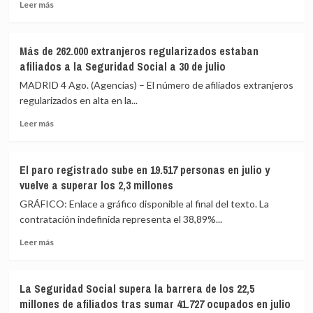
Leer
extranjeros
Leer más
más
ha
sobre
contribuido
Sánchez
a
Más de 262.000 extranjeros regularizados estaban
celebra
aflorar
afiliados a la Seguridad Social a 30 de julio
el
empleo
récord
y
MADRID 4 Ago. (Agencias) – El número de afiliados extranjeros
de
reforzar
regularizados en alta en la...
afiliación
la
Leer
y
afiliación
Leer más
más
destaca
sobre
que
Más
se
El paro registrado sube en 19.517 personas en julio y
de
acelera
vuelve a superar los 2,3 millones
262.000
el
extranjeros
ritmo
GRÁFICO: Enlace a gráfico disponible al final del texto. La
regularizados
de
contratación indefinida representa el 38,89%...
estaban
creación
Leer
afiliados
de
Leer más
más
a
empleo
sobre
la
El
Seguridad
La Seguridad Social supera la barrera de los 22,5
paro
Social
millones de afiliados tras sumar 41.727 ocupados en julio
registrado
a