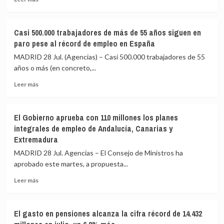
más
tensionadas
el
sobre
y
Congreso
Nueva
el
Casi 500.000 trabajadores de más de 55 años siguen en
ayuda
total
paro pese al récord de empleo en España
por
asciende
los
a
MADRID 28 Jul. (Agencias) – Casi 500.000 trabajadores de 55
incendios
317
años o más (en concreto,...
2026:
Leer
quién
Leer más
más
puede
sobre
pedir
Casi
la
El Gobierno aprueba con 110 millones los planes
500.000
prestación,
integrales de empleo de Andalucía, Canarias y
trabajadores
cuánto
Extremadura
de
se
más
cobra
MADRID 28 Jul. Agencias – El Consejo de Ministros ha
de
y
aprobado este martes, a propuesta...
55
hasta
años
cuándo
Leer
Leer más
siguen
más
en
sobre
paro
El
El gasto en pensiones alcanza la cifra récord de 14.432
pese
Gobierno