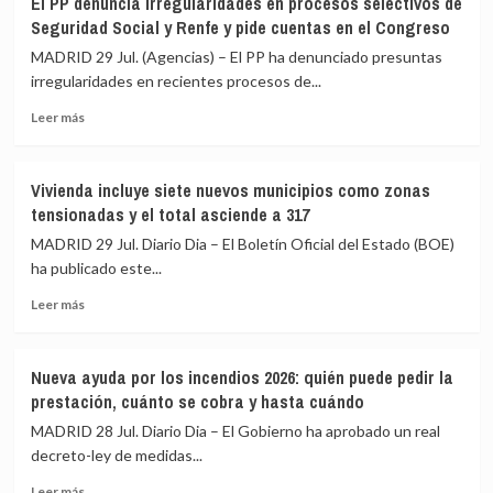
El PP denuncia irregularidades en procesos selectivos de
precio
exige
Seguridad Social y Renfe y pide cuentas en el Congreso
subió
a
un
cinco
MADRID 29 Jul. (Agencias) – El PP ha denunciado presuntas
8,8%,
empresas
irregularidades en recientes procesos de...
según
que
los
Leer
retiren
Leer más
notarios
más
sus
sobre
alojamientos
El
turísticos
Vivienda incluye siete nuevos municipios como zonas
PP
en
tensionadas y el total asciende a 317
denuncia
zonas
irregularidades
palestinas
MADRID 29 Jul. Diario Dia – El Boletín Oficial del Estado (BOE)
en
ocupadas
ha publicado este...
procesos
por
Leer
selectivos
Israel
Leer más
más
de
sobre
Seguridad
Vivienda
Social
Nueva ayuda por los incendios 2026: quién puede pedir la
incluye
y
prestación, cuánto se cobra y hasta cuándo
siete
Renfe
nuevos
y
MADRID 28 Jul. Diario Dia – El Gobierno ha aprobado un real
municipios
pide
decreto-ley de medidas...
como
cuentas
Leer
zonas
en
Leer más