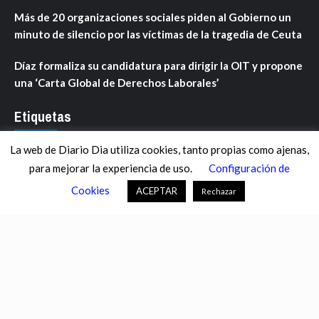
Más de 20 organizaciones sociales piden al Gobierno un
minuto de silencio por las víctimas de la tragedia de Ceuta
Díaz formaliza su candidatura para dirigir la OIT y propone
una ‘Carta Global de Derechos Laborales’
Etiquetas
La web de Diario Dia utiliza cookies, tanto propias como ajenas,
ANDALUCÍA
ARAGÓN
ASTURIAS
C. VALENCIANA
para mejorar la experiencia de uso.
Configuración de
CASTILLA-LA MANCHA
CASTILLA Y LEÓN
CATALUNYA
Cookies
ACEPTAR
Rechazar
CHANCE
CIENCIA
CULTURA
DEFENSA
DEPORTES
DESCONECTA
DESTACADOS
ECONOMÍA FINANZAS
EDUCACIÓN
ESPAÑA
ESTADOS UNIDOS
EUROPA
EXTREMADURA
FÚTBOL
GALICIA
GENTE