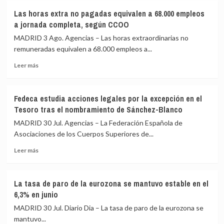
Salario
y
Las horas extra no pagadas equivalen a 68.000 empleos
mínimo
piden
a jornada completa, según CCOO
en
reforzar
Europa
la
MADRID 3 Ago. Agencias – Las horas extraordinarias no
2026:
seguridad
remuneradas equivalen a 68.000 empleos a...
así
para
Leer
queda
recuperar
Leer más
más
España
la
sobre
tras
normalidad
Las
la
Fedeca estudia acciones legales por la excepción en el
horas
última
Tesoro tras el nombramiento de Sánchez-Blanco
extra
actualización
no
y
MADRID 30 Jul. Agencias – La Federación Española de
pagadas
cuánto
Asociaciones de los Cuerpos Superiores de...
equivalen
se
Leer
a
cobra
Leer más
más
68.000
tras
sobre
empleos
impuestos
Fedeca
a
La tasa de paro de la eurozona se mantuvo estable en el
estudia
jornada
6,3% en junio
acciones
completa,
legales
según
MADRID 30 Jul. Diario Dia – La tasa de paro de la eurozona se
por
CCOO
mantuvo...