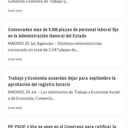
Gobierno y ministra de Trabajo y...
ley
Leer
para
Leer más
más
garantizar
sobre
la
Díaz
indemnidad
Convocadas más de 5.500 plazas de personal laboral fijo
recuerda
de
en la Administración General del Estado
los
trabajadores
mecanismos
que
MADRID 25 Jul. Agencias – Distintos ministerios han
de
denuncien
convocado un total de 5.547 plazas de...
protección
corrupción
Leer
laboral
Leer más
más
ante
sobre
incendios
Convocadas
para
Trabajo y Economía acuerdan dejar para septiembre la
más
no
aprobación del registro horario
de
elegir
5.500
«entre
MADRID, 24 Jul. – Los ministerios de Trabajo y Economía Social
plazas
seguridad
y de Economía, Comercio...
de
y
Leer
personal
empleo»
Leer más
más
laboral
sobre
fijo
Trabajo
en
PP, PSOE y Vox se unen en el Congreso para ratificar la