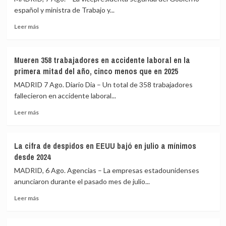
español y ministra de Trabajo y...
Leer
Leer más
más
sobre
Díaz
Mueren 358 trabajadores en accidente laboral en la
formaliza
primera mitad del año, cinco menos que en 2025
su
candidatura
MADRID 7 Ago. Diario Dia – Un total de 358 trabajadores
para
fallecieron en accidente laboral...
dirigir
Leer
la
Leer más
más
OIT
sobre
y
Mueren
propone
La cifra de despidos en EEUU bajó en julio a mínimos
358
una
desde 2024
trabajadores
‘Carta
en
Global
MADRID, 6 Ago. Agencias – La empresas estadounidenses
accidente
de
anunciaron durante el pasado mes de julio...
laboral
Derechos
Leer
en
Laborales’
Leer más
más
la
sobre
primera
La
mitad