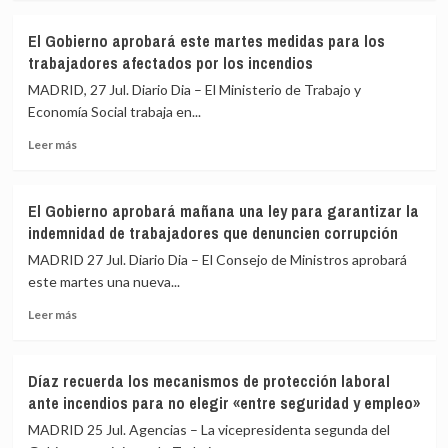
sobre
jubilación
El
por
El Gobierno aprobará este martes medidas para los
paro
la
trabajadores afectados por los incendios
baja
reforma
en
de
MADRID, 27 Jul. Diario Dia – El Ministerio de Trabajo y
213.300
2011
Economía Social trabaja en...
personas
y
Leer
en
avisa
Leer más
más
el
de
sobre
segundo
mayor
El
trimestre,
mortalidad
El Gobierno aprobará mañana una ley para garantizar la
Gobierno
y
indemnidad de trabajadores que denuncien corrupción
aprobará
la
este
ocupación
MADRID 27 Jul. Diario Dia – El Consejo de Ministros aprobará
martes
sube
este martes una nueva...
medidas
a
Leer
para
máximos
Leer más
más
los
históricos
sobre
trabajadores
El
afectados
Díaz recuerda los mecanismos de protección laboral
Gobierno
por
ante incendios para no elegir «entre seguridad y empleo»
aprobará
los
mañana
incendios
MADRID 25 Jul. Agencias – La vicepresidenta segunda del
una