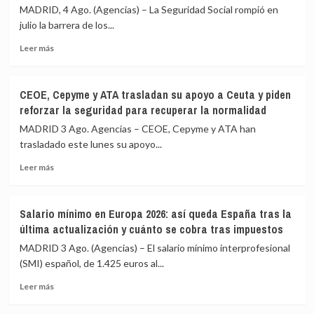
sube
30
MADRID, 4 Ago. (Agencias) – La Seguridad Social rompió en
en
de
julio la barrera de los...
19.517
julio
Leer
personas
Leer más
más
en
sobre
julio
La
y
CEOE, Cepyme y ATA trasladan su apoyo a Ceuta y piden
Seguridad
vuelve
reforzar la seguridad para recuperar la normalidad
Social
a
supera
superar
MADRID 3 Ago. Agencias – CEOE, Cepyme y ATA han
la
los
trasladado este lunes su apoyo...
barrera
2,3
Leer
de
millones
Leer más
más
los
sobre
22,5
CEOE,
millones
Salario mínimo en Europa 2026: así queda España tras la
Cepyme
de
última actualización y cuánto se cobra tras impuestos
y
afiliados
ATA
tras
MADRID 3 Ago. (Agencias) – El salario mínimo interprofesional
trasladan
sumar
(SMI) español, de 1.425 euros al...
su
41.727
Leer
apoyo
ocupados
Leer más
más
a
en
sobre
Ceuta
julio