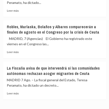
Italia
Peramato, ha dictado...
masiva
de
de
3
Leer
Leer más
migrantes
días
más
en
para
sobre
Ceuta
levantar
La
Robles, Marlaska, Bolaños y Albares comparecerán a
los
Fiscalía
finales de agosto en el Congreso por la crisis de Ceuta
controles
avisa
a
de
MADRID, 7 (Agencias) El Gobierno ha registrado este
sus
que
viernes en el Congreso las...
viajeros
actuará
o
Leer
si
Leer más
habrá
más
las
«medidas
sobre
comunidades
proporcionales»
Robles,
autónomas
La Fiscalía avisa de que intervendrá si las comunidades
Marlaska,
rechazan
autónomas rechazan acoger migrantes de Ceuta
Bolaños
el
y
reparto
MADRID 7 Ago. – La fiscal general del Estado, Teresa
Albares
de
Peramato, ha dictado un decreto...
comparecerán
menores
Leer
a
migrantes
Leer más
más
finales
de
sobre
de
Ceuta
La
agosto