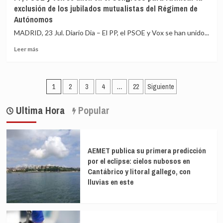
y
la
exclusión de los jubilados mutualistas del Régimen de
Economía
Administración
Autónomos
acuerdan
General
dejar
del
MADRID, 23 Jul. Diario Dia – El PP, el PSOE y Vox se han unido...
para
Estado
Leer
septiembre
Leer más
más
la
sobre
aprobación
PP,
del
Paginación
PSOE
registro
1
2
3
4
…
22
Siguiente
y
horario
de
Vox
Ultima Hora
Popular
entradas
se
unen
en
el
AEMET publica su primera predicción
Congreso
por el eclipse: cielos nubosos en
para
Cantábrico y litoral gallego, con
ratificar
la
lluvias en este
exclusión
de
los
jubilados