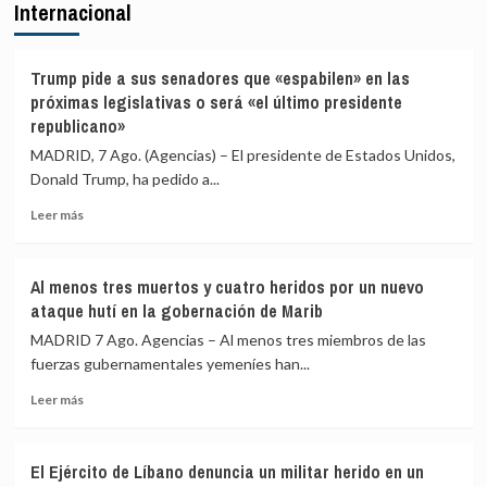
Internacional
Fiscalía
en
avisa
el
de
Congreso
que
por
Trump pide a sus senadores que «espabilen» en las
intervendrá
la
próximas legislativas o será «el último presidente
si
crisis
republicano»
las
de
MADRID, 7 Ago. (Agencias) – El presidente de Estados Unidos,
comunidades
Ceuta
autónomas
Donald Trump, ha pedido a...
rechazan
Leer
Leer más
acoger
más
migrantes
sobre
de
Trump
Ceuta
Al menos tres muertos y cuatro heridos por un nuevo
pide
ataque hutí en la gobernación de Marib
a
sus
MADRID 7 Ago. Agencias – Al menos tres miembros de las
senadores
fuerzas gubernamentales yemeníes han...
que
Leer
«espabilen»
Leer más
más
en
sobre
las
Al
próximas
El Ejército de Líbano denuncia un militar herido en un
menos
legislativas