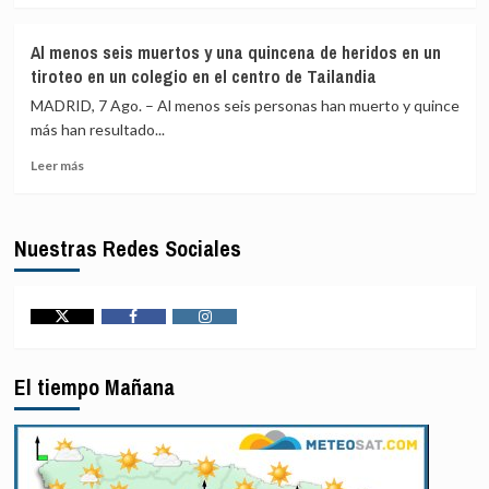
sobre
liberado
del
Los
a
país
Al menos seis muertos y una quincena de heridos en un
refugiados
15
tiroteo en un colegio en el centro de Tailandia
rohinyás
milicianos
en
del
MADRID, 7 Ago. – Al menos seis personas han muerto y quince
Bangladés
M23
más han resultado...
se
Leer
ven
Leer más
más
afectados
sobre
por
Al
nuevas
Nuestras Redes Sociales
menos
catástrofes
seis
muertos
y
una
Twitter
Facebook
Instagram
quincena
de
El tiempo Mañana
heridos
en
un
tiroteo
en