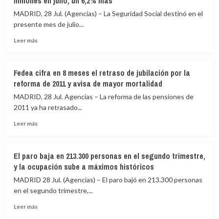
millones en julio, un 6,2% más
al
aprueba
récord
con
MADRID, 28 Jul. (Agencias) – La Seguridad Social destinó en el
de
110
presente mes de julio...
empleo
millones
en
Leer
los
Leer más
España
más
planes
sobre
integrales
El
de
Fedea cifra en 8 meses el retraso de jubilación por la
gasto
empleo
reforma de 2011 y avisa de mayor mortalidad
en
de
pensiones
Andalucía,
MADRID, 28 Jul. Agencias – La reforma de las pensiones de
alcanza
Canarias
2011 ya ha retrasado...
la
y
Leer
cifra
Extremadura
Leer más
más
récord
sobre
de
Fedea
14.432
El paro baja en 213.300 personas en el segundo trimestre,
cifra
millones
y la ocupación sube a máximos históricos
en
en
8
julio,
MADRID 28 Jul. (Agencias) – El paro bajó en 213.300 personas
meses
un
en el segundo trimestre,...
el
6,2%
Leer
retraso
más
Leer más
más
de