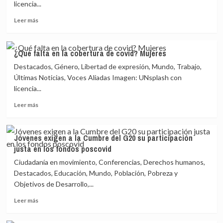
cobertura
licencia...
de
Leer
covid?
Leer más
más
Mujeres
sobre
¿Qué
¿Qué falta en la cobertura de covid? Mujeres
falta
Destacados, Género, Libertad de expresión, Mundo, Trabajo,
en
la
Últimas Noticias, Voces Aliadas Imagen: UNsplash con
cobertura
licencia...
de
Leer
covid?
Leer más
más
Mujeres
sobre
¿Qué
Jóvenes exigen a la Cumbre del G20 su participación
falta
justa en los fondos poscovid
en
la
Ciudadanía en movimiento, Conferencias, Derechos humanos,
cobertura
Destacados, Educación, Mundo, Población, Pobreza y
de
Objetivos de Desarrollo,...
covid?
Mujeres
Leer
Leer más
más
sobre