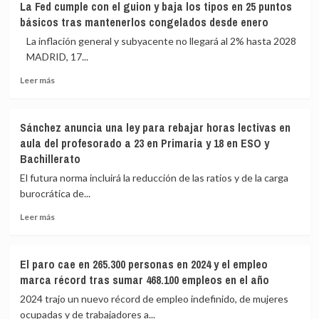
La Fed cumple con el guion y baja los tipos en 25 puntos
familias
y
han
básicos tras mantenerlos congelados desde enero
al
compensado
menos
en
La inflación general y subyacente no llegará al 2% hasta 2028
nueve
nada
MADRID, 17...
CCAA
económicamente»
Leer
conceden
Leer más
más
ayudas
sobre
de
La
hasta
Sánchez anuncia una ley para rebajar horas lectivas en
Fed
6.000
aula del profesorado a 23 en Primaria y 18 en ESO y
cumple
euros
Bachillerato
con
al
el
retorno
El futura norma incluirá la reducción de las ratios y de la carga
guion
de
burocrática de...
y
emigrantes
baja
españoles
Leer
Leer más
los
más
tipos
sobre
en
Sánchez
El paro cae en 265.300 personas en 2024 y el empleo
25
anuncia
marca récord tras sumar 468.100 empleos en el año
puntos
una
básicos
ley
2024 trajo un nuevo récord de empleo indefinido, de mujeres
tras
para
ocupadas y de trabajadores a...