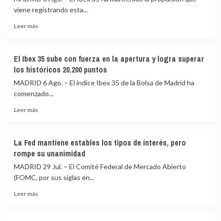
viene registrando esta...
Leer
Leer más
más
sobre
El
El Ibex 35 sube con fuerza en la apertura y logra superar
Ibex
los históricos 20.200 puntos
35
aprieta
MADRID 6 Ago. – El índice Ibex 35 de la Bolsa de Madrid ha
motores
comenzado...
y
Leer
sube
Leer más
más
otro
sobre
0,62%,
El
hasta
La Fed mantiene estables los tipos de interés, pero
Ibex
los
rompe su unanimidad
35
20.180
sube
puntos
MADRID 29 Jul. – El Comité Federal de Mercado Abierto
con
(FOMC, por sus siglas en...
fuerza
Leer
en
Leer más
más
la
sobre
apertura
La
y