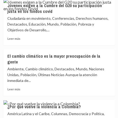
Jóvenes
Jóvenes exigen a la Cumbre del G20 su participación
exigen
justa en los fondos covid
a
la
Ciudadanía en movimiento, Conferencias, Derechos humanos,
Cumbre
Destacados, Educación, Mundo, Población, Pobreza y
del
Objetivos de Desarrollo,...
G20
su
Leer
Leer más
participación
más
justa
sobre
en
Jóvenes
El cambio climático es la mayor preocupación de la
los
exigen
gente
fondos
a
poscovid
la
Ambiente, Cambio climático, Destacados, Mundo, Naciones
Cumbre
Unidas, Población, Últimas Noticias Aunque la atención
del
inmediata de...
G20
su
Leer
Leer más
participación
más
justa
sobre
en
El
¿Por qué vuelve la violencia a Colombia?
los
cambio
fondos
América Latina y el Caribe, Columnas, Democracia y Política,
climático
covid