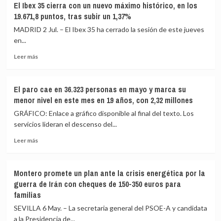
El Ibex 35 cierra con un nuevo máximo histórico, en los
Fed
logra
19.671,8 puntos, tras subir un 1,37%
mantiene
superar
estables
los
MADRID 2 Jul. – El Ibex 35 ha cerrado la sesión de este jueves
los
históricos
en...
tipos
20.200
Leer
de
puntos
Leer más
más
interés,
sobre
pero
El
rompe
El paro cae en 36.323 personas en mayo y marca su
Ibex
su
menor nivel en este mes en 19 años, con 2,32 millones
35
unanimidad
cierra
GRÁFICO: Enlace a gráfico disponible al final del texto. Los
con
servicios lideran el descenso del...
un
Leer
nuevo
Leer más
más
máximo
sobre
histórico,
El
en
Montero promete un plan ante la crisis energética por la
paro
los
guerra de Irán con cheques de 150-350 euros para
cae
19.671,8
familias
en
puntos,
36.323
tras
SEVILLA 6 May. – La secretaria general del PSOE-A y candidata
personas
subir
a la Presidencia de...