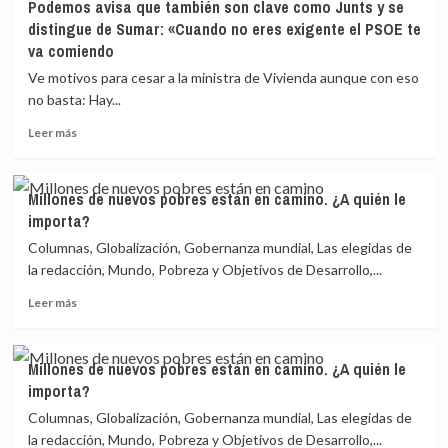
Podemos avisa que también son clave como Junts y se
Fed
y
distingue de Sumar: «Cuando no eres exigente el PSOE te
baja
señala
va comiendo
los
la
tipos
«esquizofrenia»
Ve motivos para cesar a la ministra de Vivienda aunque con eso
por
de
no basta: Hay...
tercera
Feijóo
vez
entre
Leer
Leer más
desde
Junts,
más
marzo
Ayuso
sobre
de
y
Podemos
Millones de nuevos pobres están en camino. ¿A quién le
2020
Vox
avisa
importa?
al
que
recortarlos
también
Columnas, Globalización, Gobernanza mundial, Las elegidas de
en
son
la redacción, Mundo, Pobreza y Objetivos de Desarrollo,...
25
clave
puntos
Leer
como
Leer más
básicos
más
Junts
sobre
y
Millones
se
Millones de nuevos pobres están en camino. ¿A quién le
de
distingue
importa?
nuevos
de
pobres
Sumar:
Columnas, Globalización, Gobernanza mundial, Las elegidas de
están
«Cuando
la redacción, Mundo, Pobreza y Objetivos de Desarrollo,...