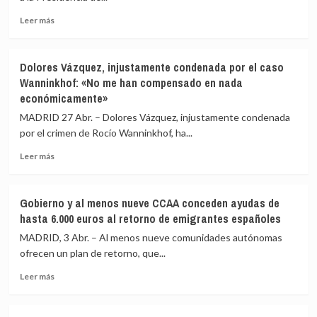
en
un
mayo
1,37%
Leer
Leer más
y
más
marca
sobre
su
Montero
Dolores Vázquez, injustamente condenada por el caso
menor
promete
Wanninkhof: «No me han compensado en nada
nivel
un
económicamente»
en
plan
este
ante
MADRID 27 Abr. – Dolores Vázquez, injustamente condenada
mes
la
por el crimen de Rocío Wanninkhof, ha...
en
crisis
19
energética
Leer
Leer más
años,
por
más
con
la
sobre
2,32
guerra
Dolores
Gobierno y al menos nueve CCAA conceden ayudas de
millones
de
Vázquez,
hasta 6.000 euros al retorno de emigrantes españoles
Irán
injustamente
con
condenada
MADRID, 3 Abr. – Al menos nueve comunidades autónomas
cheques
por
ofrecen un plan de retorno, que...
de
el
150-
Leer
caso
Leer más
350
más
Wanninkhof:
euros
sobre
«No
para
Gobierno
me