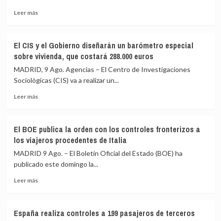
Leer
Leer más
más
sobre
Vox
El CIS y el Gobierno diseñarán un barómetro especial
pide
sobre vivienda, que costará 288.000 euros
activar
el
MADRID, 9 Ago. Agencias – El Centro de Investigaciones
artículo
Sociológicas (CIS) va a realizar un...
102
Leer
para
Leer más
más
investigar
sobre
a
El
Sánchez
El BOE publica la orden con los controles fronterizos a
CIS
por
los viajeros procedentes de Italia
y
«traición»
el
tras
MADRID 9 Ago. – El Boletín Oficial del Estado (BOE) ha
Gobierno
la
publicado este domingo la...
diseñarán
crisis
Leer
un
migratoria
Leer más
más
barómetro
de
sobre
especial
Ceuta
El
sobre
España realiza controles a 199 pasajeros de terceros
BOE
vivienda,