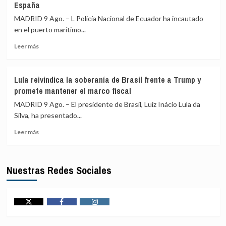
España
a
contenido
todos
violento
MADRID 9 Ago. – L Policía Nacional de Ecuador ha incautado
sus
en
en el puerto marítimo...
agentes
redes
con
sociales
Leer
Leer más
cámaras
más
corporales
sobre
para
Incautadas
Lula reivindica la soberanía de Brasil frente a Trump y
agosto
en
promete mantener el marco fiscal
Guayaquil
(Ecuador)
MADRID 9 Ago. – El presidente de Brasil, Luiz Inácio Lula da
1,2
Silva, ha presentado...
toneladas
Leer
de
Leer más
más
cocaína
sobre
impregnada
Lula
en
Nuestras Redes Sociales
reivindica
cajas
la
de
soberanía
fruta
de
con
Brasil
destino
Twitter
Facebook
Instagram
frente
a