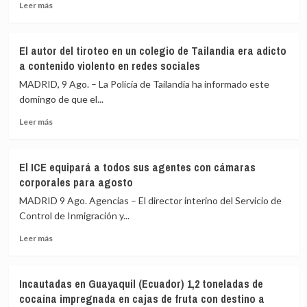
Leer
UE
Leer más
más
el
sobre
carácter
Los
provisional
El autor del tiroteo en un colegio de Tailandia era adicto
hutíes
de
a contenido violento en redes sociales
reivindican
los
un
controles
MADRID, 9 Ago. – La Policía de Tailandia ha informado este
ataque
mutuos
domingo de que el...
contra
Leer
una
Leer más
más
refinería
sobre
en
El
el
El ICE equipará a todos sus agentes con cámaras
autor
suroeste
corporales para agosto
del
de
tiroteo
Arabia
MADRID 9 Ago. Agencias – El director interino del Servicio de
en
Saudí
Control de Inmigración y...
un
Leer
colegio
Leer más
más
de
sobre
Tailandia
El
era
Incautadas en Guayaquil (Ecuador) 1,2 toneladas de
ICE
adicto
cocaína impregnada en cajas de fruta con destino a
equipará
a