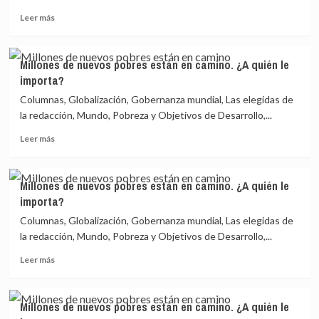
en
no
Leer
camino.
eres
Leer más
más
¿A
exigente
sobre
quién
el
Millones
le
PSOE
Millones de nuevos pobres están en camino. ¿A quién le
de
importa?
te
importa?
nuevos
va
pobres
comiendo
Columnas, Globalización, Gobernanza mundial, Las elegidas de
están
la redacción, Mundo, Pobreza y Objetivos de Desarrollo,...
en
Leer
camino.
Leer más
más
¿A
sobre
quién
Millones
le
Millones de nuevos pobres están en camino. ¿A quién le
de
importa?
importa?
nuevos
pobres
Columnas, Globalización, Gobernanza mundial, Las elegidas de
están
la redacción, Mundo, Pobreza y Objetivos de Desarrollo,...
en
Leer
camino.
Leer más
más
¿A
sobre
quién
Millones
le
Millones de nuevos pobres están en camino. ¿A quién le
de
importa?