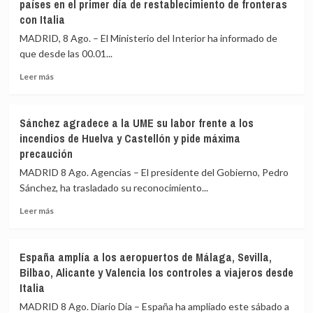
países en el primer día de restablecimiento de fronteras
publica
que
con Italia
la
costará
orden
288.000
MADRID, 8 Ago. – El Ministerio del Interior ha informado de
con
euros
que desde las 00.01...
los
controles
Leer
Leer más
fronterizos
más
a
sobre
los
España
Sánchez agradece a la UME su labor frente a los
viajeros
realiza
incendios de Huelva y Castellón y pide máxima
procedentes
controles
precaución
de
a
Italia
199
MADRID 8 Ago. Agencias – El presidente del Gobierno, Pedro
pasajeros
Sánchez, ha trasladado su reconocimiento...
de
terceros
Leer
Leer más
países
más
en
sobre
el
Sánchez
España amplía a los aeropuertos de Málaga, Sevilla,
primer
agradece
Bilbao, Alicante y Valencia los controles a viajeros desde
día
a
Italia
de
la
restablecimiento
UME
MADRID 8 Ago. Diario Dia – España ha ampliado este sábado a