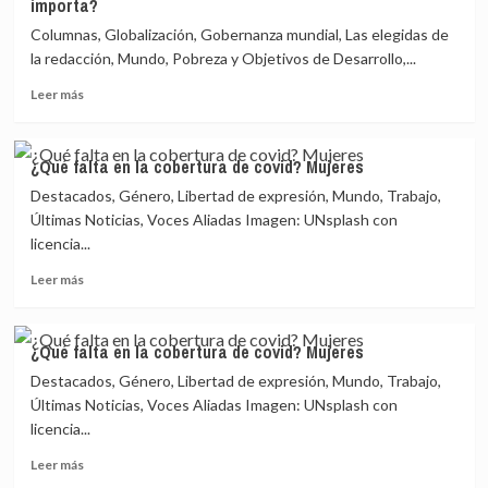
importa?
nuevos
pobres
Columnas, Globalización, Gobernanza mundial, Las elegidas de
están
la redacción, Mundo, Pobreza y Objetivos de Desarrollo,...
en
Leer
camino.
Leer más
más
¿A
sobre
quién
Millones
le
¿Qué falta en la cobertura de covid? Mujeres
de
importa?
Destacados, Género, Libertad de expresión, Mundo, Trabajo,
nuevos
pobres
Últimas Noticias, Voces Aliadas Imagen: UNsplash con
están
licencia...
en
Leer
camino.
Leer más
más
¿A
sobre
quién
¿Qué
le
¿Qué falta en la cobertura de covid? Mujeres
falta
importa?
Destacados, Género, Libertad de expresión, Mundo, Trabajo,
en
la
Últimas Noticias, Voces Aliadas Imagen: UNsplash con
cobertura
licencia...
de
Leer
covid?
Leer más
más
Mujeres