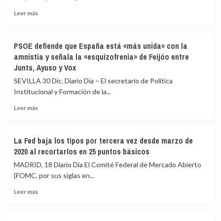
mantenerlos
rebajar
congelados
Leer
horas
Leer más
desde
más
lectivas
enero
sobre
en
El
aula
PSOE defiende que España está «más unida» con la
paro
del
amnistía y señala la «esquizofrenia» de Feijóo entre
cae
profesorado
Junts, Ayuso y Vox
en
a
265.300
23
SEVILLA 30 Dic. Diario Dia – El secretario de Política
personas
en
Institucional y Formación de la...
en
Primaria
2024
y
Leer
Leer más
y
18
más
el
en
sobre
empleo
ESO
PSOE
La Fed baja los tipos por tercera vez desde marzo de
marca
y
defiende
2020 al recortarlos en 25 puntos básicos
récord
Bachillerato
que
tras
España
MADRID, 18 Diario Dia El Comité Federal de Mercado Abierto
sumar
está
(FOMC, por sus siglas en...
468.100
«más
empleos
Leer
unida»
Leer más
en
más
con
el
sobre
la
año
La
amnistía