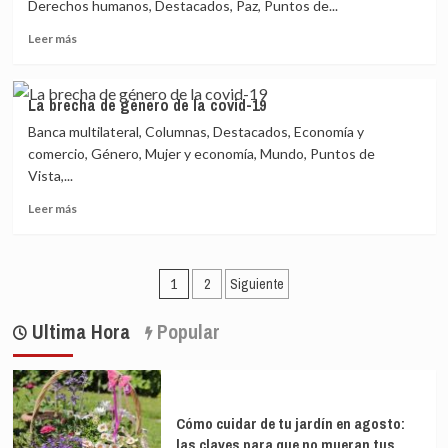
es
Derechos humanos, Destacados, Paz, Puntos de...
la
Leer
Leer más
mayor
más
preocupación
sobre
de
¿Por
la
La brecha de género de la covid-19
qué
gente
Banca multilateral, Columnas, Destacados, Economía y
vuelve
la
comercio, Género, Mujer y economía, Mundo, Puntos de
violencia
Vista,...
a
Leer
Colombia?
Leer más
más
sobre
La
Paginación
brecha
1
2
Siguiente
de
de
género
Ultima Hora
Popular
entradas
de
la
covid-
19
Cómo cuidar de tu jardín en agosto:
las claves para que no mueran tus