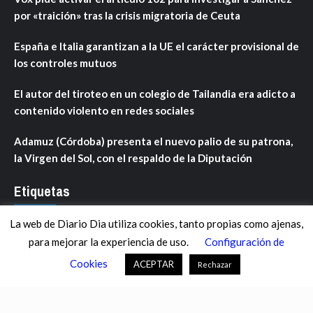
por «traición» tras la crisis migratoria de Ceuta
España e Italia garantizan a la UE el carácter provisional de
los controles mutuos
El autor del tiroteo en un colegio de Tailandia era adicto a
contenido violento en redes sociales
Adamuz (Córdoba) presenta el nuevo palio de su patrona,
la Virgen del Sol, con el respaldo de la Diputación
Etiquetas
La web de Diario Dia utiliza cookies, tanto propias como ajenas,
ANDALUCÍA
ARAGÓN
ASTURIAS
C. VALENCIANA
para mejorar la experiencia de uso.
Configuración de
CASTILLA-LA MANCHA
CASTILLA Y LEÓN
CATALUNYA
Cookies
ACEPTAR
Rechazar
CHANCE
CIENCIA
CULTURA
DEFENSA
DEPORTES