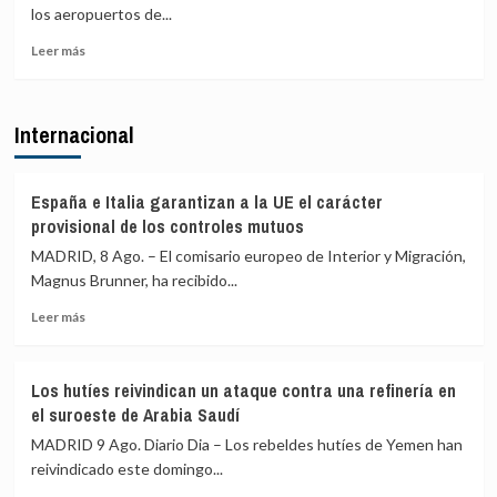
de
su
los aeropuertos de...
fronteras
labor
con
frente
Leer
Leer más
Italia
a
más
los
sobre
incendios
España
Internacional
de
amplía
Huelva
a
y
los
Castellón
aeropuertos
España e Italia garantizan a la UE el carácter
y
de
provisional de los controles mutuos
pide
Málaga,
MADRID, 8 Ago. – El comisario europeo de Interior y Migración,
máxima
Sevilla,
precaución
Magnus Brunner, ha recibido...
Bilbao,
Alicante
Leer
Leer más
y
más
Valencia
sobre
los
España
controles
Los hutíes reivindican un ataque contra una refinería en
e
a
el suroeste de Arabia Saudí
Italia
viajeros
garantizan
MADRID 9 Ago. Diario Dia – Los rebeldes hutíes de Yemen han
desde
a
reivindicado este domingo...
Italia
la