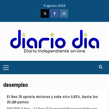
Saltar
9 agosto 2026
al
contenido
Twitter
Facebook
Instagram
Menú
principal
desempleo
El Ibex 35 aprieta motores y sube otro 0,62%, hasta los
20.180 puntos
MADRID 6 Ago. – El Ibex 35 ha mantenido la propulsión que