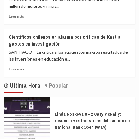
millón de mujeres y niñas...
Leer
Leer más
más
sobre
Recortes
Científicos chilenos en alarma por críticas de Kast a
de
gastos en investigación
ayuda
internacional
SANTIAGO – La crítica a los supuestos magros resultados de
privan
las inversiones en educación e...
de
Leer
asistencia
Leer más
más
a
sobre
las
Ultima Hora
Popular
Científicos
mujeres
chilenos
en
alarma
por
Linda Noskova 0 – 2 Caty McNally:
críticas
resumen y estadísticas del partido de
de
National Bank Open (WTA)
Kast
a
gastos