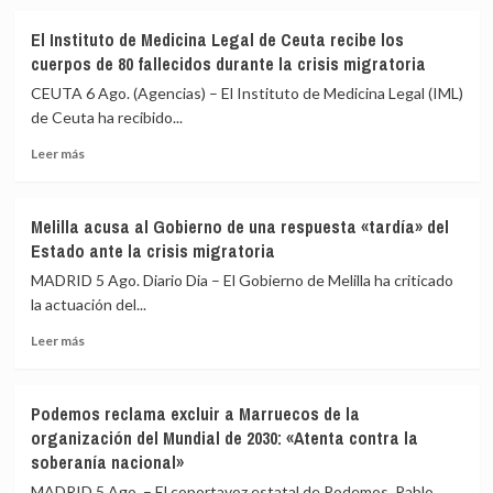
sobre
Imbroda,
El Instituto de Medicina Legal de Ceuta recibe los
sobre
cuerpos de 80 fallecidos durante la crisis migratoria
la
acogida
CEUTA 6 Ago. (Agencias) – El Instituto de Medicina Legal (IML)
de
de Ceuta ha recibido...
menores:
Leer
«Habrá
Leer más
más
que
sobre
hacer
El
un
Melilla acusa al Gobierno de una respuesta «tardía» del
Instituto
gesto
Estado ante la crisis migratoria
de
de
Medicina
solidaridad»
MADRID 5 Ago. Diario Dia – El Gobierno de Melilla ha criticado
Legal
la actuación del...
de
Leer
Ceuta
Leer más
más
recibe
sobre
los
Melilla
cuerpos
Podemos reclama excluir a Marruecos de la
acusa
de
organización del Mundial de 2030: «Atenta contra la
al
80
soberanía nacional»
Gobierno
fallecidos
de
durante
MADRID 5 Ago. – El coportavoz estatal de Podemos, Pablo