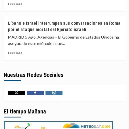
su
sobre
Leer
Leer más
visita
propiedad
más
a
privada
sobre
Ecuador
Trump
Líbano e Israel interrumpen sus conversaciones en Roma
para
nombra
por el ataque mortal del Ejército israelí
cargar
a
contra
Blanche
MADRID 5 Ago. Agencias – El Gobierno de Estados Unidos ha
el
cabeza
asegurado este miércoles que...
TPI
de
y
Leer
la
Leer más
la
más
delegación
CIJ
sobre
que
Líbano
viajará
Nuestras Redes Sociales
e
de
Israel
EEUU
interrumpen
a
sus
la
conversaciones
investidura
Twitter
Facebook
Instagram
en
de
Roma
Abelardo
El tiempo Mañana
por
De
el
la
ataque
Espriella
mortal
en