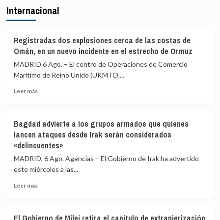
más
Internacional
VI
miserable
felicitó
en
al
toda
rey
nuestra
Registradas dos explosiones cerca de las costas de
Mohammed
historia»
Omán, en un nuevo incidente en el estrecho de Ormuz
VI
MADRID 6 Ago. – El centro de Operaciones de Comercio
por
Marítimo de Reino Unido (UKMTO,...
el
Día
Leer
Leer más
del
más
Trono
sobre
y
Registradas
destacó
Bagdad advierte a los grupos armados que quienes
dos
los
lancen ataques desde Irak serán considerados
explosiones
«lazos
«delincuentes»
cerca
de
de
MADRID, 6 Ago. Agencias – El Gobierno de Irak ha advertido
hermandad»
las
entre
este miércoles a las...
costas
ambos
de
Leer
Leer más
países
Omán,
más
en
sobre
un
Bagdad
El Gobierno de Milei retira el capítulo de extranjerización