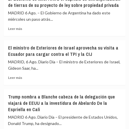
nuevo
advierte
de tierras de su proyecto de ley sobre propiedad privada
incidente
a
en
los
MADRID 6 Ago. – El Gobierno de Argentina ha dado este
el
grupos
miércoles un paso atrás...
estrecho
armados
de
Leer
que
Leer más
Ormuz
más
quienes
sobre
lancen
El
ataques
El ministro de Exteriores de Israel aprovecha su visita a
Gobierno
desde
Ecuador para cargar contra el TPI y la CIJ
de
Irak
Milei
serán
MADRID, 6 Ago. Diario Dia – El ministro de Exteriores de Israel,
retira
considerados
Gideon Saar, ha...
el
«delincuentes»
Leer
capítulo
Leer más
más
de
sobre
extranjerización
El
de
Trump nombra a Blanche cabeza de la delegación que
ministro
tierras
viajará de EEUU a la investidura de Abelardo De la
de
de
Espriella en Cali
Exteriores
su
de
proyecto
MADRID 6 Ago. Diario Dia – El presidente de Estados Unidos,
Israel
de
Donald Trump, ha designado...
aprovecha
ley