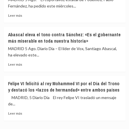
una
la
Fernández, ha pedido este miércoles...
respuesta
crisis
«tardía»
migratoria
Leer
Leer más
del
más
Estado
sobre
ante
Podemos
Abascal eleva el tono contra Sánchez: «Es el gobernante
la
reclama
más miserable en toda nuestra historia»
crisis
excluir
migratoria
a
MADRID 5 Ago. Diario Dia – El líder de Vox, Santiago Abascal,
Marruecos
ha elevado este...
de
Leer
la
Leer más
más
organización
sobre
del
Abascal
Mundial
Felipe VI felicitó al rey Mohammed VI por el Día del Trono
eleva
de
y destacó los «lazos de hermandad» entre ambos países
el
2030:
tono
«Atenta
MADRID, 5 Diario Dia El rey Felipe VI trasladó un mensaje
contra
contra
de...
Sánchez:
la
Leer
«Es
soberanía
Leer más
más
el
nacional»
sobre
gobernante
Felipe