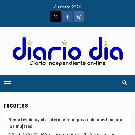
Saltar
6 agosto 2026
al
contenido
Twitter
Facebook
Instagram
Menú
principal
recortes
Recortes de ayuda internacional privan de asistencia a
las mujeres
NACIONES UNIDAS – Desde enero de 2025 al menos un