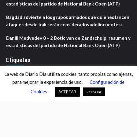
estadísticas del partido de National Bank Open (ATP)
Bagdad advierte a los grupos armados que quienes lancen
ataques desde Irak serán considerados «delincuentes»
Daniil Medvedev 0 – 2 Botic van de Zandschulp: resumen y
estadísticas del partido de National Bank Open (ATP)
Etiquetas
La web de Diario Dia utiliza cookies, tanto propias como ajenas,
ANDALUCÍA
ARAGÓN
ASTURIAS
C. VALENCIANA
para mejorar la experiencia de uso.
Configuración de
CASTILLA-LA MANCHA
CASTILLA Y LEÓN
CATALUNYA
Cookies
ACEPTAR
Rechazar
CHANCE
CIENCIA
CULTURA
DEFENSA
DEPORTES
DESCONECTA
DESTACADOS
ECONOMÍA FINANZAS
EDUCACIÓN
ESPAÑA
ESTADOS UNIDOS
EUROPA