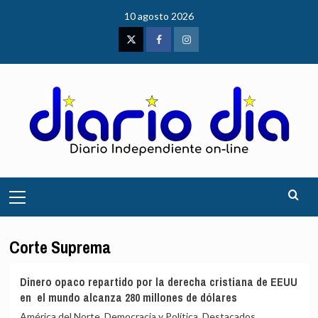
Saltar
10 agosto 2026
al
contenido
Twitter
Facebook
Instagram
Menú
principal
Corte Suprema
Dinero opaco repartido por la derecha cristiana de EEUU
en el mundo alcanza 280 millones de dólares
América del Norte, Democracia y Política, Destacados,