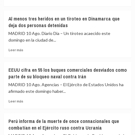
más
aéreo
sobre
cercano
Colombia
al
Al menos tres heridos en un tiroteo en Dinamarca que
anuncia
club
deja dos personas detenidas
la
de
muerte
golf
MADRID 10 Ago. Diario Dia – Un tiroteo acaecido este
del
de
domingo en la ciudad de...
cabecilla
Nueva
Leer
del
Jersey
Leer más
más
Frente
(EEUU)
sobre
28
donde
Al
de
estaba
EEUU cifra en 55 los buques comerciales desviados como
menos
las
Trump
parte de su bloqueo naval contra Irán
tres
disidencias
heridos
de
MADRID 10 Ago. Agencias – El Ejército de Estados Unidos ha
en
‘Mordisco’
afirmado este domingo haber...
un
en
Leer
tiroteo
una
Leer más
más
en
operación
sobre
Dinamarca
militar
EEUU
que
Perú informa de la muerte de once connacionales que
cifra
deja
combatían en el Ejército ruso contra Ucrania
en
dos
55
personas