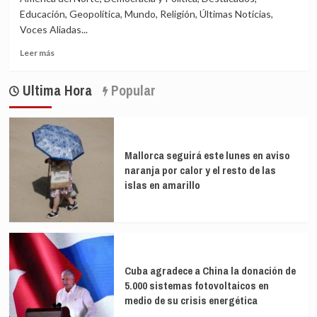
Educación, Geopolítica, Mundo, Religión, Últimas Noticias,
Voces Aliadas...
Leer
Leer más
más
sobre
Ultima Hora
Popular
Dinero
opaco
repartido
por
la
Mallorca seguirá este lunes en aviso
derecha
naranja por calor y el resto de las
cristiana
islas en amarillo
de
EEUU
en
el
mundo
alcanza
280
Cuba agradece a China la donación de
millones
5.000 sistemas fotovoltaicos en
de
medio de su crisis energética
dólares