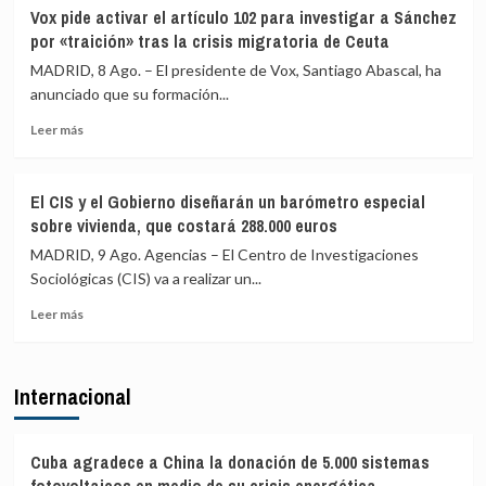
el
de
El
Vox pide activar el artículo 102 para investigar a Sánchez
espacio
Ceuta
Partido
por «traición» tras la crisis migratoria de Ceuta
Schengen
de
«no
la
MADRID, 8 Ago. – El presidente de Vox, Santiago Abascal, ha
ha
Izquierda
anunciado que su formación...
sido
Europea
violado»
Leer
(PIE)
Leer más
más
lamenta
sobre
los
Vox
«trágicos»
El CIS y el Gobierno diseñarán un barómetro especial
pide
hechos
sobre vivienda, que costará 288.000 euros
activar
de
el
Ceuta
MADRID, 9 Ago. Agencias – El Centro de Investigaciones
artículo
y
Sociológicas (CIS) va a realizar un...
102
critica
Leer
para
la
Leer más
más
investigar
complicidad
sobre
a
de
El
Sánchez
la
Internacional
CIS
por
UE
y
«traición»
el
tras
Gobierno
la
Cuba agradece a China la donación de 5.000 sistemas
diseñarán
crisis