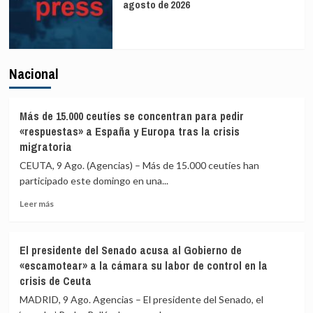
agosto de 2026
Nacional
Más de 15.000 ceutíes se concentran para pedir
«respuestas» a España y Europa tras la crisis
migratoria
CEUTA, 9 Ago. (Agencias) – Más de 15.000 ceutíes han
participado este domingo en una...
Leer
Leer más
más
sobre
Más
El presidente del Senado acusa al Gobierno de
de
«escamotear» a la cámara su labor de control en la
15.000
crisis de Ceuta
ceutíes
se
MADRID, 9 Ago. Agencias – El presidente del Senado, el
concentran