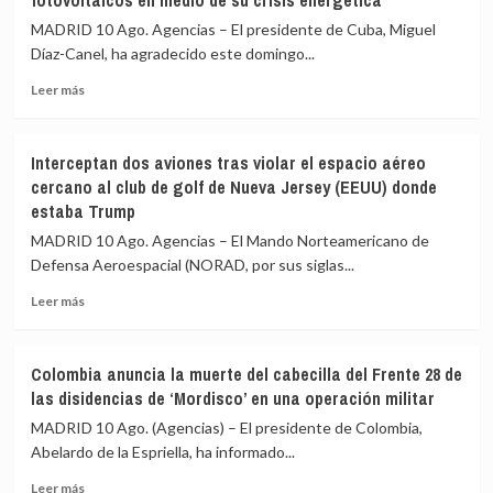
fotovoltaicos en medio de su crisis energética
un
migratoria
MADRID 10 Ago. Agencias – El presidente de Cuba, Miguel
barómetro
de
Díaz-Canel, ha agradecido este domingo...
especial
Ceuta
sobre
Leer
Leer más
vivienda,
más
que
sobre
costará
Cuba
288.000
Interceptan dos aviones tras violar el espacio aéreo
agradece
euros
cercano al club de golf de Nueva Jersey (EEUU) donde
a
estaba Trump
China
la
MADRID 10 Ago. Agencias – El Mando Norteamericano de
donación
Defensa Aeroespacial (NORAD, por sus siglas...
de
5.000
Leer
Leer más
sistemas
más
fotovoltaicos
sobre
en
Interceptan
Colombia anuncia la muerte del cabecilla del Frente 28 de
medio
dos
las disidencias de ‘Mordisco’ en una operación militar
de
aviones
su
tras
MADRID 10 Ago. (Agencias) – El presidente de Colombia,
crisis
violar
Abelardo de la Espriella, ha informado...
energética
el
Leer
espacio
Leer más