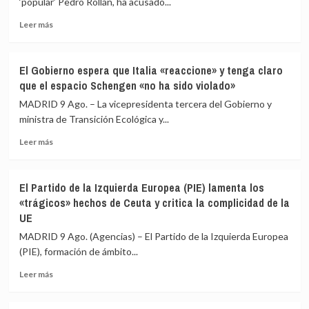
‘popular’ Pedro Rollán, ha acusado...
para
pedir
Leer
Leer más
«respuestas»
más
a
sobre
España
El
El Gobierno espera que Italia «reaccione» y tenga claro
y
presidente
que el espacio Schengen «no ha sido violado»
Europa
del
tras
Senado
MADRID 9 Ago. – La vicepresidenta tercera del Gobierno y
la
acusa
ministra de Transición Ecológica y...
crisis
al
migratoria
Leer
Gobierno
Leer más
más
de
sobre
«escamotear»
El
a
El Partido de la Izquierda Europea (PIE) lamenta los
Gobierno
la
«trágicos» hechos de Ceuta y critica la complicidad de la
espera
cámara
UE
que
su
Italia
labor
MADRID 9 Ago. (Agencias) – El Partido de la Izquierda Europea
«reaccione»
de
(PIE), formación de ámbito...
y
control
tenga
en
Leer
Leer más
claro
la
más
que
crisis
sobre