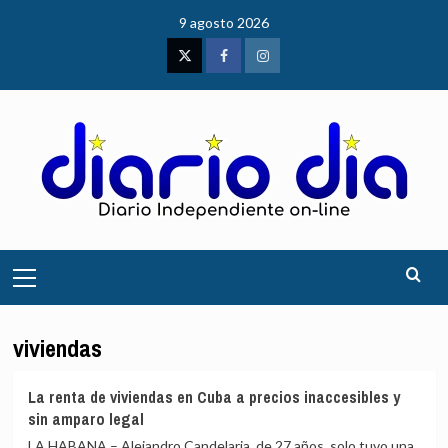
Saltar
9 agosto 2026
al
contenido
Twitter
Facebook
Instagram
Menú
principal
viviendas
La renta de viviendas en Cuba a precios inaccesibles y
sin amparo legal
LA HABANA – Alejandro Candelaria, de 27 años, solo tuvo una