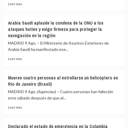
Leer
su
una
Leer más
más
nuevo
carretera
sobre
gabinete
de
Al
para
Cusco
Arabia Saudí aplaude la condena de la ONU a los
menos
poner
(Perú)
ataques hutíes y exige firmeza para proteger la
21
en
navegación en la región
muertos,
marcha
incluidos
la
MADRID 9 Ago. – El Ministerio de Asuntos Exteriores de
varios
«Patria
Arabia Saudí ha manifestado ese...
militares,
Milagro»
en
Leer
Leer más
un
más
choque
sobre
entre
Arabia
Mueren cuatro personas al estrellarse un helicóptero en
dos
Saudí
Río de Janeiro (Brasil)
autobuses
aplaude
en
la
MADRID 9 Ago. (Agencias) – Cuatro personas han fallecido
el
condena
este sábado después de que el...
sur
de
de
Leer
la
Leer más
Níger
más
ONU
sobre
a
Mueren
los
Declarado el estado de emergencia en la Columbia