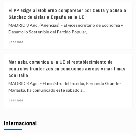
precaución
sobre
Bilbao,
Interior
Alicante
El PP exige al Gobierno comparecer por Ceuta y acusa a
asegura
y
Sánchez de aislar a España en la UE
que
Valencia
los
los
MADRID 8 Ago. (Agencias) – El vicesecretario de Economía y
controles
controles
Desarrollo Sostenible del Partido Popular,...
aéreos
a
Leer
a
viajeros
Leer más
más
viajeros
desde
sobre
desde
Italia
El
Italia
Marlaska comunica a la UE el restablecimiento de
PP
se
controles fronterizos en conexiones aéreas y marítimas
exige
realizan
con Italia
al
«a
Gobierno
puerta
MADRID 8 Ago. – El ministro del Interior, Fernando Grande-
comparecer
de
Marlaska, ha comunicado este sábado a...
por
avión»
Ceuta
Leer
Leer más
y
más
acusa
sobre
a
Marlaska
Internacional
Sánchez
comunica
de
a
aislar
la