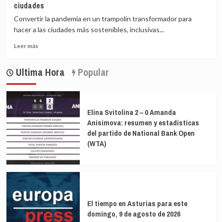
ciudades
una
sin
arquitectura
Convertir la pandemia en un trampolín transformador para
amparo
feminista?
legal
hacer a las ciudades más sostenibles, inclusivas...
Leer
Leer más
más
sobre
Ultima Hora
Popular
Alcaldes
exploran
como
sacar
de
Elina Svitolina 2 – 0 Amanda
la
Anisimova: resumen y estadísticas
covid
del partido de National Bank Open
mejores
(WTA)
ciudades
El tiempo en Asturias para este
domingo, 9 de agosto de 2026