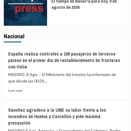
El tiempo en Navarra para hoy, 9 de
agosto de 2026
Nacional
España realiza controles a 199 pasajeros de terceros
países en el primer día de restablecimiento de fronteras
con Italia
MADRID, 8 Ago. – El Ministerio del Interior ha informado de
que desde las 00.01...
Leer
Leer más
más
sobre
España
Sánchez agradece a la UME su labor frente a los
realiza
incendios de Huelva y Castellón y pide máxima
controles
precaución
a
199
MADRID 8 Ago. Agencias – El presidente del Gobierno, Pedro