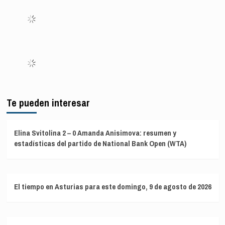
el
desalojo
de
20.000
personas
Te pueden interesar
Elina Svitolina 2 – 0 Amanda Anisimova: resumen y
estadísticas del partido de National Bank Open (WTA)
El tiempo en Asturias para este domingo, 9 de agosto de 2026