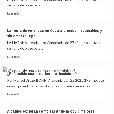
semana de plazo para...
Leer
Leer más
más
sobre
La
La renta de viviendas en Cuba a precios inaccesibles y
renta
sin amparo legal
de
viviendas
LA HABANA – Alejandro Candelaria, de 27 años, solo tuvo una
en
semana de plazo para...
Cuba
Leer
a
Leer más
más
precios
sobre
inaccesibles
La
y
¿Es posible una arquitectura feminista?
renta
sin
Por Maricel DrazerBONN, Alemania, Jan 22 2021 (IPS) ¿Existe
de
amparo
viviendas
legal
una arquitectura feminista? ¿Hay ciudades pensadas...
en
Leer
Leer más
Cuba
más
a
sobre
precios
¿Es
inaccesibles
Alcaldes exploran como sacar de la covid mejores
posible
y