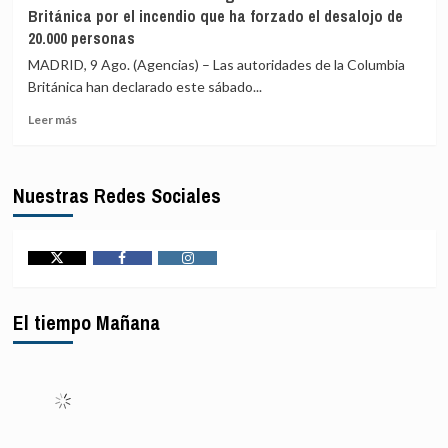
cuatro
ataques
Británica por el incendio que ha forzado el desalojo de
personas
hutíes
20.000 personas
al
y
estrellarse
exige
MADRID, 9 Ago. (Agencias) – Las autoridades de la Columbia
un
firmeza
Británica han declarado este sábado...
helicóptero
para
en
proteger
Leer
Leer más
Río
la
más
de
navegación
sobre
Janeiro
en
Declarado
Nuestras Redes Sociales
(Brasil)
la
el
región
estado
de
emergencia
en
Twitter
Facebook
Instagram
la
Columbia
El tiempo Mañana
Británica
por
el
incendio
que
ha
forzado