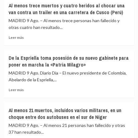
a
UE
Al menos trece muertos y cuatro heridos al chocar una
España
el
van contra un trailer en una carretera de Cusco (Perú)
en
restablecimiento
MADRID 9 Ago. – Al menos trece personas han fallecido y
la
de
UE
otras cuatro han resultado...
controles
fronterizos
Leer
Leer más
en
más
conexiones
sobre
aéreas
Al
y
De la Espriella toma posesión de su nuevo gabinete para
menos
marítimas
poner en marcha la «Patria Milagro»
trece
con
muertos
MADRID 9 Ago. Diario Dia – El nuevo presidente de Colombia,
Italia
y
Abelardo de la Espriella,...
cuatro
Leer
heridos
Leer más
más
al
sobre
chocar
De
una
Al menos 21 muertos, incluidos varios militares, en un
la
van
choque entre dos autobuses en el sur de Níger
Espriella
contra
toma
un
MADRID 9 Ago. – Al menos 21 personas han fallecido y otras
posesión
trailer
37 han resultado...
de
en