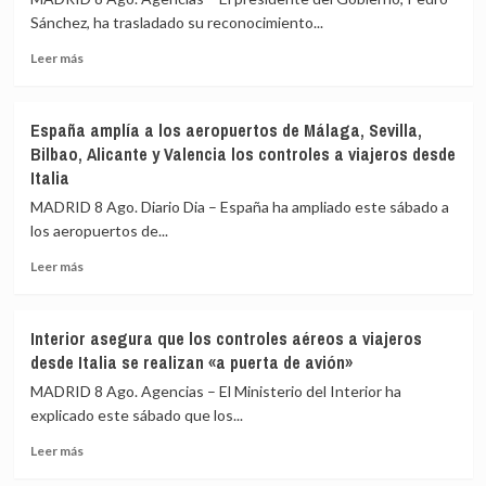
pasajeros
Sánchez, ha trasladado su reconocimiento...
de
terceros
Leer
Leer más
países
más
en
sobre
el
Sánchez
España amplía a los aeropuertos de Málaga, Sevilla,
primer
agradece
Bilbao, Alicante y Valencia los controles a viajeros desde
día
a
Italia
de
la
restablecimiento
UME
MADRID 8 Ago. Diario Dia – España ha ampliado este sábado a
de
su
los aeropuertos de...
fronteras
labor
con
frente
Leer
Leer más
Italia
a
más
los
sobre
incendios
España
Interior asegura que los controles aéreos a viajeros
de
amplía
desde Italia se realizan «a puerta de avión»
Huelva
a
y
los
MADRID 8 Ago. Agencias – El Ministerio del Interior ha
Castellón
aeropuertos
explicado este sábado que los...
y
de
pide
Leer
Málaga,
Leer más
máxima
más
Sevilla,