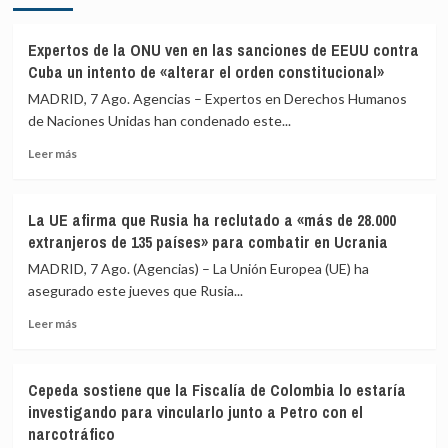
que
si
al
rechazan
Gobierno
acoger
Expertos de la ONU ven en las sanciones de EEUU contra
le
a
Cuba un intento de «alterar el orden constitucional»
«consta»
menores
MADRID, 7 Ago. Agencias – Expertos en Derechos Humanos
el
migrantes
de Naciones Unidas han condenado este...
llamamiento
de
por
Ceuta
Leer
Leer más
redes
más
a
sobre
una
Expertos
nueva
La UE afirma que Rusia ha reclutado a «más de 28.000
de
entrada
extranjeros de 135 países» para combatir en Ucrania
la
masiva
ONU
MADRID, 7 Ago. (Agencias) – La Unión Europea (UE) ha
el
ven
asegurado este jueves que Rusia...
15
en
de
Leer
las
Leer más
agosto
más
sanciones
sobre
de
La
EEUU
Cepeda sostiene que la Fiscalía de Colombia lo estaría
UE
contra
investigando para vincularlo junto a Petro con el
afirma
Cuba
narcotráfico
que
un