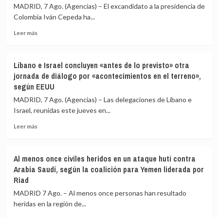
Rusia
intento
MADRID, 7 Ago. (Agencias) – El excandidato a la presidencia de
ha
de
Colombia Iván Cepeda ha...
reclutado
«alterar
a
el
Leer
Leer más
«más
orden
más
de
constitucional»
sobre
28.000
Cepeda
Líbano e Israel concluyen «antes de lo previsto» otra
extranjeros
sostiene
jornada de diálogo por «acontecimientos en el terreno»,
de
que
según EEUU
135
la
países»
Fiscalía
MADRID, 7 Ago. (Agencias) – Las delegaciones de Líbano e
para
de
Israel, reunidas este jueves en...
combatir
Colombia
en
lo
Leer
Leer más
Ucrania
estaría
más
investigando
sobre
para
Líbano
Al menos once civiles heridos en un ataque hutí contra
vincularlo
e
Arabia Saudí, según la coalición para Yemen liderada por
junto
Israel
Riad
a
concluyen
Petro
«antes
MADRID 7 Ago. – Al menos once personas han resultado
con
de
heridas en la región de...
el
lo
narcotráfico
previsto»