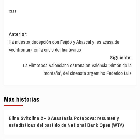
CL11
Navegación
Anterior:
Illa muestra decepción con Feijóo y Abascal y les acusa de
de
«confrontar» en la crisis del hantavirus
entradas
Siguiente:
La Filmoteca Valenciana estrena en València ‘Simón de la
montaña’, del cineasta argentino Federico Luis
Más historias
Elina Svitolina 2 – 0 Anastasia Potapova: resumen y
estadísticas del partido de National Bank Open (WTA)