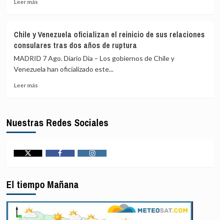
Leer
Leer más
otra
más
jornada
sobre
de
Al
Chile y Venezuela oficializan el reinicio de sus relaciones
diálogo
menos
consulares tras dos años de ruptura
por
once
«acontecimientos
civiles
MADRID 7 Ago. Diario Dia – Los gobiernos de Chile y
en
heridos
Venezuela han oficializado este...
el
en
terreno»,
Leer
un
Leer más
según
más
ataque
EEUU
sobre
hutí
Chile
contra
Nuestras Redes Sociales
y
Arabia
Venezuela
Saudí,
oficializan
según
el
la
reinicio
coalición
Twitter
Facebook
Instagram
de
para
sus
Yemen
El tiempo Mañana
relaciones
liderada
consulares
por
tras
Riad
dos