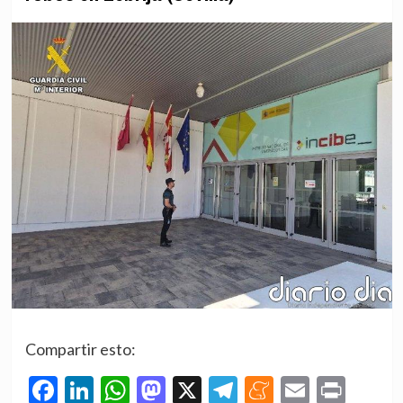
Compartir esto:
Facebook
LinkedIn
WhatsApp
Mastodon
X
Telegram
Meneame
Email
Prin