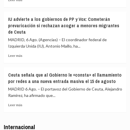
por
más
migrantes
redes
sobre
que
sociales
La
siguen
IU advierte a los gobiernos de PP y Vox: Cometerán
Asociación
en
prevaricación si rechazan acoger a menores migrantes
de
Ceuta
de Ceuta
Vecinos
y
del
«blindar»
MADRID, 6 Ago. (Agencias) – El coordinador federal de
Príncipe
la
Izquierda Unida (IU), Antonio Maíllo, ha...
cifra
frontera
en
con
Leer
Leer más
más
más
más
de
medios
sobre
4.800
europeos
IU
Ceuta señala que al Gobierno le «consta» el llamamiento
los
advierte
por redes a una nueva entrada masiva el 15 de agosto
menores
a
migrantes
los
MADRID 6 Ago. – El portavoz del Gobierno de Ceuta, Alejandro
en
gobiernos
Ramírez, ha afirmado que...
la
de
barriada
Leer
PP
Leer más
ceutí
más
y
sobre
Vox:
Ceuta
Cometerán
Internacional
señala
prevaricación