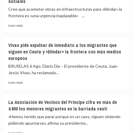
sociales
Medicina
Legal
Cree que acometer obras en infraestructuras para «blindar» la
de
frontera es «una urgencia inaplazable» ...
Ceuta
eleva
Leer
Leer más
a
más
82
sobre
los
Vivas
Vivas pide expulsar de inmediato a los migrantes que
fallecidos
confía
siguen en Ceuta y «blindar» la frontera con más medios
en
en
europeos
el
que
mar
las
BRUSELAS 6 Ago. Diario Dia – El presidente de Ceuta, Juan
intentando
fuerzas
Jesús Vivas, ha reclamado...
cruzar
de
la
seguridad
Leer
Leer más
frontera
impidan
más
la
sobre
nueva
Vivas
La Asociación de Vecinos del Príncipe cifra en más de
entrada
pide
4.800 los menores migrantes en la barriada ceutí
masiva
expulsar
a
de
«Hemos tenido que parar porque es un caos; siguen viniendo
Ceuta
inmediato
pidiendo apuntarse», afirma su presidente...
que
a
circula
Leer
los
Leer más