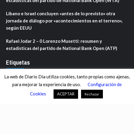
estadísticas del partido de National Bank Open (WTA)
Líbano e Israel concluyen «antes de lo previsto» otra
jornada de diálogo por «acontecimientos en el terreno»,
según EEUU
Rafael Jodar 2 – 0 Lorenzo Musetti: resumen y
estadísticas del partido de National Bank Open (ATP)
Etiquetas
La web de Diario Dia utiliza cookies, tanto propias como ajenas,
ANDALUCÍA
ARAGÓN
ASTURIAS
C. VALENCIANA
para mejorar la experiencia de uso.
Configuración de
CASTILLA-LA MANCHA
CASTILLA Y LEÓN
CATALUNYA
Cookies
ACEPTAR
Rechazar
CHANCE
CIENCIA
CULTURA
DEFENSA
DEPORTES
DESCONECTA
DESTACADOS
ECONOMÍA FINANZAS
EDUCACIÓN
ESPAÑA
ESTADOS UNIDOS
EUROPA