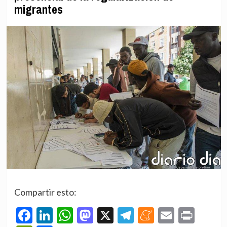
migrantes
Compartir esto:
Facebook
LinkedIn
WhatsApp
Mastodon
X
Telegram
Meneame
Email
Prin