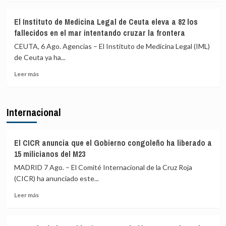
sobre
de
devueltos
Robles,
personas
a
El Instituto de Medicina Legal de Ceuta eleva a 82 los
Marlaska,
y
Marruecos
fallecidos en el mar intentando cruzar la frontera
Bolaños
droga
y
en
CEUTA, 6 Ago. Agencias – El Instituto de Medicina Legal (IML)
Albares
España
de Ceuta ya ha...
piden
con
Leer
comparecer
78
Leer más
más
a
detenidos
sobre
finales
El
de
Internacional
Instituto
agosto
de
en
Medicina
el
Legal
Congreso
El CICR anuncia que el Gobierno congoleño ha liberado a
de
por
15 milicianos del M23
Ceuta
la
MADRID 7 Ago. – El Comité Internacional de la Cruz Roja
eleva
crisis
(CICR) ha anunciado este...
a
de
82
Ceuta
Leer
Leer más
los
más
fallecidos
sobre
en
El
el