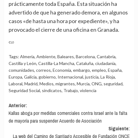
prácticamente toda España. Esta situación ha
advertido de que ha generado demora, en algunos
casos «de hasta una hora por expediente», y ha
provocado el cierre de una oficina en Granada.
CL0
Tags:
Almería
,
Ambiente
,
Baleares
,
Barcelona
,
Cantabria
,
Castilla y León
,
Castilla-La Mancha
,
Cataluña
,
ciudadanía
,
comunidades
,
correos
,
Economía
,
embargo
,
empleo
,
España
,
Europa
,
Galicia
,
gobierno
,
Internacional
,
justicia
,
La Rioja
,
Laboral
,
Madrid
,
Medios
,
migrantes
,
Murcia
,
ONG
,
seguridad
,
Seguridad Social
,
sindicatos
,
Trabajo
,
violencia
Navegación
Anterior:
Kallas aboga por medidas comerciales contra Israel ante la falta
de
de mayoría para suspender Acuerdo de Asociación
entradas
Siguiente:
La web del Camino de Santiago Accesible de Fundación ONCE