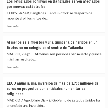
Los refugiados rohinyás en Bangladés se ven afectados
CICR
mar
por nuevas catástrofes
anuncia
intentando
que
COX’S BAZAR, Bangladés – Abdu Rozork se despertó de
cruzar
el
repente al oír los gritos de...
la
Gobierno
frontera
Leer
congoleño
Leer más
más
ha
sobre
liberado
Los
a
Al menos seis muertos y una quincena de heridos en un
refugiados
15
tiroteo en un colegio en el centro de Tailandia
rohinyás
milicianos
en
del
MADRID, 7 Ago. – Al menos seis personas han muerto y quince
Bangladés
M23
más han resultado...
se
Leer
ven
Leer más
más
afectados
sobre
por
Al
nuevas
EEUU anuncia una inversión de más de 1.730 millones de
menos
catástrofes
euros en proyectos con entidades humanitarias
seis
religiosas
muertos
y
MADRID 7 Ago. Diario Dia – El Gobierno de Estados Unidos ha
una
anunciado una inversión...
quincena