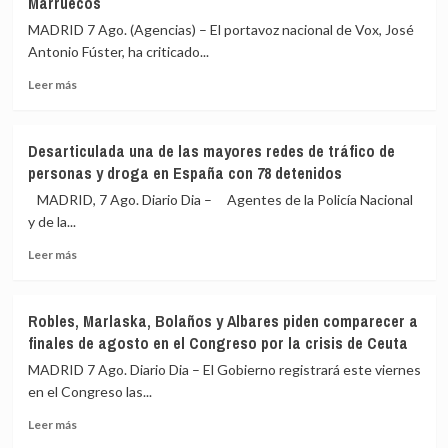
Marruecos
la
coordinado
próxima
con
MADRID 7 Ago. (Agencias) – El portavoz nacional de Vox, José
semana
el
Antonio Fúster, ha criticado...
al
Gobierno:
Senado
«Normalidad
Leer
Leer más
a
absoluta»
más
Marlaska
sobre
y
Vox
Desarticulada una de las mayores redes de tráfico de
Robles
critica
personas y droga en España con 78 detenidos
por
el
la
«lloriqueo
MADRID, 7 Ago. Diario Dia – Agentes de la Policía Nacional
crisis
permanente»
y de la...
migratoria
de
de
Leer
Vivas,
Leer más
Ceuta
más
a
sobre
quien
Desarticulada
exige
Robles, Marlaska, Bolaños y Albares piden comparecer a
una
dimitir,
finales de agosto en el Congreso por la crisis de Ceuta
de
y
las
pide
MADRID 7 Ago. Diario Dia – El Gobierno registrará este viernes
mayores
que
en el Congreso las...
redes
los
Leer
de
menores
Leer más
más
tráfico
sean