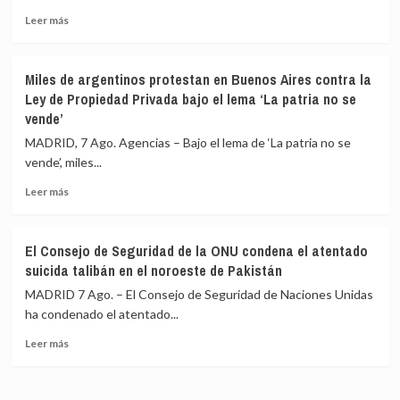
de
Leer
Leer más
heridos
más
en
sobre
un
EEUU
Miles de argentinos protestan en Buenos Aires contra la
tiroteo
anuncia
Ley de Propiedad Privada bajo el lema ‘La patria no se
en
una
vende’
un
inversión
colegio
de
MADRID, 7 Ago. Agencias – Bajo el lema de ‘La patria no se
en
más
vende’, miles...
el
de
centro
1.730
Leer
Leer más
de
millones
más
Tailandia
de
sobre
euros
Miles
El Consejo de Seguridad de la ONU condena el atentado
en
de
suicida talibán en el noroeste de Pakistán
proyectos
argentinos
con
protestan
MADRID 7 Ago. – El Consejo de Seguridad de Naciones Unidas
entidades
en
ha condenado el atentado...
humanitarias
Buenos
religiosas
Leer
Aires
Leer más
más
contra
sobre
la
El
Ley