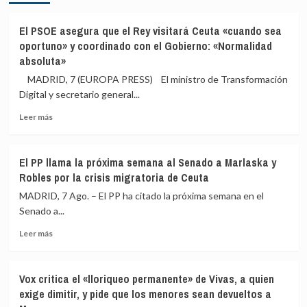
El PSOE asegura que el Rey visitará Ceuta «cuando sea
oportuno» y coordinado con el Gobierno: «Normalidad
absoluta»
MADRID, 7 (EUROPA PRESS) El ministro de Transformación
Digital y secretario general...
Leer
Leer más
más
sobre
El
El PP llama la próxima semana al Senado a Marlaska y
PSOE
Robles por la crisis migratoria de Ceuta
asegura
que
MADRID, 7 Ago. – El PP ha citado la próxima semana en el
el
Senado a...
Rey
Leer
visitará
Leer más
más
Ceuta
sobre
«cuando
El
sea
Vox critica el «lloriqueo permanente» de Vivas, a quien
PP
oportuno»
exige dimitir, y pide que los menores sean devueltos a
llama
y