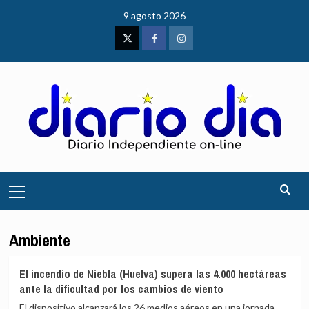
Saltar
9 agosto 2026
al
contenido
Twitter
Facebook
Instagram
Menú
principal
Ambiente
El incendio de Niebla (Huelva) supera las 4.000 hectáreas
ante la dificultad por los cambios de viento
El dispositivo alcanzará los 26 medios aéreos en una jornada