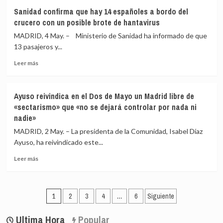
Hallan
en
Sanidad confirma que hay 14 españoles a bordo del
muerta
Londres
crucero con un posible brote de hantavirus
a
la
MADRID, 4 May. – Ministerio de Sanidad ha informado de que
artista
13 pasajeros y...
viguesa
Leer
Seila
Leer más
más
Esencia,
sobre
desaparecida
Sanidad
desde
Ayuso reivindica en el Dos de Mayo un Madrid libre de
confirma
el
«sectarismo» que «no se dejará controlar por nada ni
que
pasado
nadie»
hay
20
14
de
MADRID, 2 May. – La presidenta de la Comunidad, Isabel Díaz
españoles
abril
Ayuso, ha reivindicado este...
a
bordo
Leer
Leer más
del
más
crucero
sobre
con
Ayuso
Paginación
un
reivindica
1
2
3
4
…
6
Siguiente
posible
en
de
brote
el
Ultima Hora
Popular
de