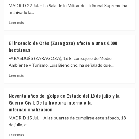
uso
Comunidad
MADRID 22 Jul. – La Sala de lo Militar del Tribunal Supremo ha
de
de
archivado la...
maquinaria
Madrid
prohibida
se
Leer
Leer más
unen
más
en
sobre
un
El
El incendio de Orés (Zaragoza) afecta a unas 6.000
solo
Supremo
hectáreas
frente
archiva
y
la
FARASDUÉS (ZARAGOZA), 16 El consejero de Medio
obligan
denuncia
Ambiente y Turismo, Luis Biendicho, ha señalado que...
a
del
evacuar
Leer
general
Leer más
más
más
de
municipios
sobre
la
de
El
Guardia
Noventa años del golpe de Estado del 18 de julio y la
la
incendio
Civil
Guerra Civil: De la fractura interna a la
zona
de
al
internacionalización
Orés
que
(Zaragoza)
se
MADRID 15 Jul. – A las puertas de cumplirse este sábado, 18
afecta
ordenó
de julio, el...
a
no
unas
acudir
Leer
Leer más