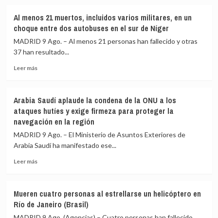
sobre
de
vivienda
De
aislar
Al menos 21 muertos, incluidos varios militares, en un
la
a
choque entre dos autobuses en el sur de Níger
Espriella
España
toma
MADRID 9 Ago. – Al menos 21 personas han fallecido y otras
en
posesión
37 han resultado...
la
de
UE
Leer
su
Leer más
más
nuevo
sobre
gabinete
Al
para
Arabia Saudí aplaude la condena de la ONU a los
menos
poner
ataques hutíes y exige firmeza para proteger la
21
en
navegación en la región
muertos,
marcha
incluidos
la
MADRID 9 Ago. – El Ministerio de Asuntos Exteriores de
varios
«Patria
Arabia Saudí ha manifestado ese...
militares,
Milagro»
en
Leer
Leer más
un
más
choque
sobre
entre
Arabia
Mueren cuatro personas al estrellarse un helicóptero en
dos
Saudí
Río de Janeiro (Brasil)
autobuses
aplaude
en
la
MADRID 9 Ago. (Agencias) – Cuatro personas han fallecido