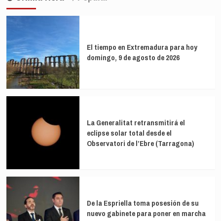
entradas
Dos
hantavirus
de
Mayo
un
Madrid
El tiempo en Extremadura para hoy
libre
domingo, 9 de agosto de 2026
de
«sectarismo»
que
«no
se
dejará
controlar
La Generalitat retransmitirá el
por
eclipse solar total desde el
nada
ni
Observatori de l’Ebre (Tarragona)
nadie»
De la Espriella toma posesión de su
nuevo gabinete para poner en marcha