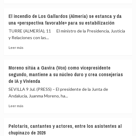
6.000
a
más
hectáreas
un
sobre
acto
Noventa
El incendio de Los Gallardos (Almería) se estanca y da
de
años
una «perspectiva favorable» para su estabilización
Ayuso
del
en
golpe
TURRE (ALMERÍA), 11 El ministro de la Presidencia, Justicia
2025
de
y Relaciones con las...
Estado
Leer
del
Leer más
más
18
sobre
de
El
julio
Moreno sitúa a Gavira (Vox) como vicepresidente
incendio
y
segundo, mantiene a su núcleo duro y crea consejerías
de
la
de IA y Vivienda
Los
Guerra
Gallardos
Civil:
SEVILLA 9 Jul. (PRESS) – El presidente de la Junta de
(Almería)
De
Andalucía, Juanma Moreno, ha...
se
la
estanca
fractura
Leer
Leer más
y
interna
más
da
a
sobre
una
la
Moreno
Pelotaris, cantantes y actores, entre los asistentes al
«perspectiva
internacionalización
sitúa
chupinazo de 2026
favorable»
a