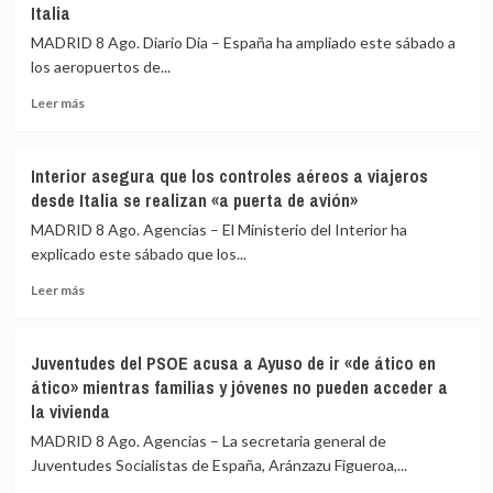
Italia
de
la
restablecimiento
UME
MADRID 8 Ago. Diario Dia – España ha ampliado este sábado a
de
su
los aeropuertos de...
fronteras
labor
con
frente
Leer
Leer más
Italia
a
más
los
sobre
incendios
España
Interior asegura que los controles aéreos a viajeros
de
amplía
desde Italia se realizan «a puerta de avión»
Huelva
a
y
los
MADRID 8 Ago. Agencias – El Ministerio del Interior ha
Castellón
aeropuertos
explicado este sábado que los...
y
de
pide
Leer
Málaga,
Leer más
máxima
más
Sevilla,
precaución
sobre
Bilbao,
Interior
Alicante
Juventudes del PSOE acusa a Ayuso de ir «de ático en
asegura
y
ático» mientras familias y jóvenes no pueden acceder a
que
Valencia
la vivienda
los
los
controles
controles
MADRID 8 Ago. Agencias – La secretaria general de
aéreos
a
Juventudes Socialistas de España, Aránzazu Figueroa,...
a
viajeros