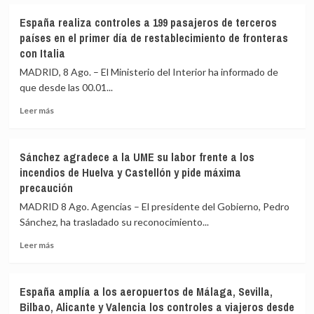
España realiza controles a 199 pasajeros de terceros
países en el primer día de restablecimiento de fronteras
con Italia
MADRID, 8 Ago. – El Ministerio del Interior ha informado de
que desde las 00.01...
Leer
Leer más
más
sobre
España
Sánchez agradece a la UME su labor frente a los
realiza
incendios de Huelva y Castellón y pide máxima
controles
precaución
a
199
MADRID 8 Ago. Agencias – El presidente del Gobierno, Pedro
pasajeros
Sánchez, ha trasladado su reconocimiento...
de
terceros
Leer
Leer más
países
más
en
sobre
el
Sánchez
España amplía a los aeropuertos de Málaga, Sevilla,
primer
agradece
Bilbao, Alicante y Valencia los controles a viajeros desde
día
a