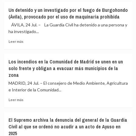
sobre
el
La
incendio
Un detenido y un investigado por el fuego de Burgohondo
Sierra
de
(Ávila), provocado por el uso de maquinaria prohibida
Oeste
la
de
Sierra
ÁVILA, 24 Jul. – La Guardia Civil ha detenido a una persona y
Madrid
Oeste,
ha investigado...
mira
que
Leer
al
ha
Leer más
más
viento
destruido
sobre
con
unas
Un
el
100
Los incendios en la Comunidad de Madrid se unen en un
detenido
incendio
viviendas
solo frente y obligan a evacuar más municipios de la
y
en
zona
un
su
investigado
punto
MADRID, 24 Jul. – El consejero de Medio Ambiente, Agricultura
por
«álgido»
e Interior de la Comunidad...
el
y
fuego
todavía
Leer
Leer más
de
lejos
más
Burgohondo
de
sobre
(Ávila),
ser
Los
El Supremo archiva la denuncia del general de la Guardia
provocado
controlado
incendios
Civil al que se ordenó no acudir a un acto de Ayuso en
por
en
2025
el
la