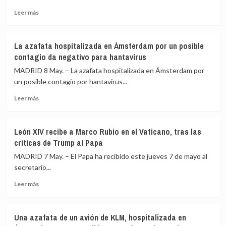
«concordia»
este
reivindicándose
Leer
Leer más
año
como
más
ciudad
sobre
que
El
La azafata hospitalizada en Ámsterdam por un posible
no
ambiente
contagio da negativo para hantavirus
exige
frío
a
de
MADRID 8 May. – La azafata hospitalizada en Ámsterdam por
nadie
final
un posible contagio por hantavirus...
«8
de
apellidos
Leer
invierno
Leer más
madrileños»
más
continuará
sobre
este
La
sábado
León XIV recibe a Marco Rubio en el Vaticano, tras las
azafata
pero
críticas de Trump al Papa
hospitalizada
un
en
anticiclón
MADRID 7 May. – El Papa ha recibido este jueves 7 de mayo al
Ámsterdam
devolverá
secretario...
por
progresivamente
Leer
un
la
Leer más
más
posible
estabilidad
sobre
contagio
León
da
Una azafata de un avión de KLM, hospitalizada en
XIV
negativo