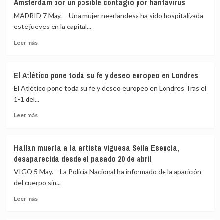
Ámsterdam por un posible contagio por hantavirus
recibe
para
a
hantavirus
MADRID 7 May. – Una mujer neerlandesa ha sido hospitalizada
Marco
este jueves en la capital...
Rubio
Leer
en
Leer más
más
el
sobre
Vaticano,
Una
tras
El Atlético pone toda su fe y deseo europeo en Londres
azafata
las
El Atlético pone toda su fe y deseo europeo en Londres Tras el
de
críticas
un
de
1-1 del...
avión
Trump
Leer
Leer más
de
al
más
KLM,
Papa
sobre
hospitalizada
El
en
Hallan muerta a la artista viguesa Seila Esencia,
Atlético
Ámsterdam
desaparecida desde el pasado 20 de abril
pone
por
toda
VIGO 5 May. – La Policía Nacional ha informado de la aparición
un
su
posible
del cuerpo sin...
fe
contagio
Leer
y
Leer más
por
más
deseo
hantavirus
sobre
europeo