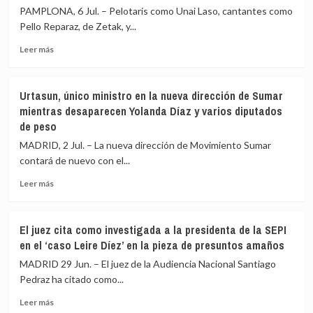
para
Gavira
PAMPLONA, 6 Jul. – Pelotaris como Unai Laso, cantantes como
su
(Vox)
Pello Reparaz, de Zetak, y...
estabilización
como
Leer
vicepresidente
Leer más
más
segundo,
sobre
mantiene
Pelotaris,
a
Urtasun, único ministro en la nueva dirección de Sumar
cantantes
su
mientras desaparecen Yolanda Díaz y varios diputados
y
núcleo
de peso
actores,
duro
entre
y
MADRID, 2 Jul. – La nueva dirección de Movimiento Sumar
los
crea
contará de nuevo con el...
asistentes
consejerías
al
de
Leer
Leer más
chupinazo
IA
más
de
y
sobre
2026
Vivienda
Urtasun,
El juez cita como investigada a la presidenta de la SEPI
único
en el ‘caso Leire Díez’ en la pieza de presuntos amaños
ministro
en
MADRID 29 Jun. – El juez de la Audiencia Nacional Santiago
la
Pedraz ha citado como...
nueva
Leer
dirección
Leer más