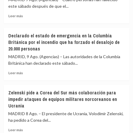
el
condena
este sábado después de que el...
sur
de
de
Leer
la
Leer más
Níger
más
ONU
sobre
a
Mueren
los
Declarado el estado de emergencia en la Columbia
cuatro
ataques
Británica por el incendio que ha forzado el desalojo de
personas
hutíes
20.000 personas
al
y
estrellarse
exige
MADRID, 9 Ago. (Agencias) – Las autoridades de la Columbia
un
firmeza
Británica han declarado este sábado...
helicóptero
para
en
proteger
Leer
Leer más
Río
la
más
de
navegación
sobre
Janeiro
en
Declarado
Zelenski pide a Corea del Sur más colaboración para
(Brasil)
la
el
impedir ataques de equipos militares norcoreanos en
región
estado
Ucrania
de
emergencia
MADRID 8 Ago. – El presidente de Ucrania, Volodimir Zelenski,
en
ha pedido a Corea del...
la
Columbia
Leer
Leer más