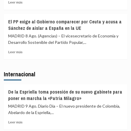
viajeros
desde
Leer
Leer más
desde
Italia
más
Italia
sobre
se
Juventudes
El PP exige al Gobierno comparecer por Ceuta y acusa a
realizan
del
Sánchez de aislar a España en la UE
«a
PSOE
puerta
acusa
MADRID 8 Ago. (Agencias) – El vicesecretario de Economía y
de
a
Desarrollo Sostenible del Partido Popular,...
avión»
Ayuso
Leer
de
Leer más
más
ir
sobre
«de
El
ático
Internacional
PP
en
exige
ático»
al
mientras
Gobierno
familias
De la Espriella toma posesión de su nuevo gabinete para
comparecer
y
poner en marcha la «Patria Milagro»
por
jóvenes
MADRID 9 Ago. Diario Dia – El nuevo presidente de Colombia,
Ceuta
no
Abelardo de la Espriella,...
y
pueden
acusa
acceder
Leer
Leer más
a
a
más
Sánchez
la