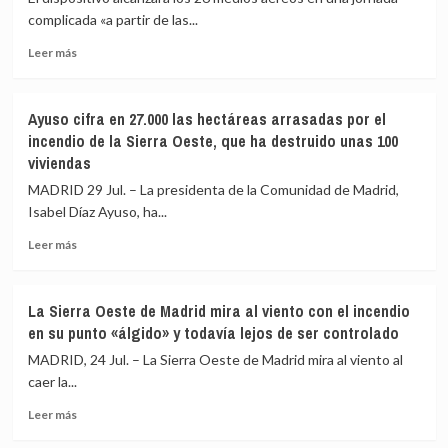
complicada «a partir de las...
Leer
Leer más
más
sobre
El
Ayuso cifra en 27.000 las hectáreas arrasadas por el
incendio
incendio de la Sierra Oeste, que ha destruido unas 100
de
viviendas
Niebla
(Huelva)
MADRID 29 Jul. – La presidenta de la Comunidad de Madrid,
supera
Isabel Díaz Ayuso, ha...
las
4.000
Leer
Leer más
hectáreas
más
ante
sobre
la
Ayuso
La Sierra Oeste de Madrid mira al viento con el incendio
dificultad
cifra
en su punto «álgido» y todavía lejos de ser controlado
por
en
los
27.000
MADRID, 24 Jul. – La Sierra Oeste de Madrid mira al viento al
cambios
las
caer la...
de
hectáreas
viento
Leer
arrasadas
Leer más
más
por