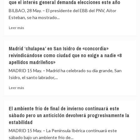
que el interés general demanda elecciones este año
pide
reprocha
a
a
BILBAO, 28 May. – El presidente del EBB del PNV, Aitor
la
EH
Esteban, se ha mostrado...
Junta
Bildu
Leer
convocar
que
Leer más
más
la
no
sobre
comisión
pida
Esteban
mixta
explicaciones
Madrid ‘chulapea’ en San Isidro de «concordia»
afirma
para
reivindicándose como ciudad que no exige a nadie «8
que
abordar
apellidos madrileños»
la
la
legislatura
demolición
MADRID 15 May. – Madrid ha celebrado su día grande, San
«ha
del
Isidro, el santo labrador,...
llegado
Algarrobico
a
Leer
Leer más
su
más
fin»
sobre
y
Madrid
El ambiente frío de final de invierno continuará este
que
‘chulapea’
sábado pero un anticiclón devolverá progresivamente la
el
en
estabilidad
interés
San
general
Isidro
MADRID 15 May. – La Península Ibérica continuará este
demanda
de
sábado bajo un ambiente frío de...
elecciones