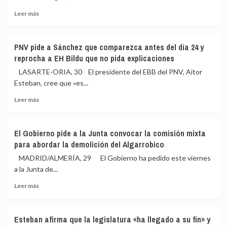
Europa
Junta,
Miguel
Leer
Leer más
Ángel
más
Figueroa,
sobre
que
España
PNV pide a Sánchez que comparezca antes del día 24 y
trabajó
entra
reprocha a EH Bildu que no pida explicaciones
en
hoy
la
en
LASARTE-ORIA, 30 El presidente del EBB del PNV, Aitor
SEPI
‘déficit
Esteban, cree que «es...
presidida
ecológico’:
por
Leer
habrá
Leer más
Vicente
más
consumido
Fernández
sobre
todos
PNV
los
El Gobierno pide a la Junta convocar la comisión mixta
pide
recursos
para abordar la demolición del Algarrobico
a
naturales
Sánchez
que
MADRID/ALMERÍA, 29 El Gobierno ha pedido este viernes
que
le
a la Junta de...
comparezca
corresponden
Leer
antes
este
Leer más
más
del
año
sobre
día
El
24
Esteban afirma que la legislatura «ha llegado a su fin» y
Gobierno
y