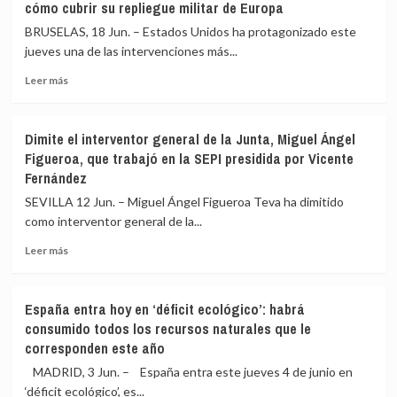
cómo cubrir su repliegue militar de Europa
Comandancia
de
de
calor
BRUSELAS, 18 Jun. – Estados Unidos ha protagonizado este
la
continúa,
jueves una de las intervenciones más...
Guardia
con
Civil
Leer
hasta
Leer más
de
más
10ºC
Soria
sobre
más
EEUU
de
Dimite el interventor general de la Junta, Miguel Ángel
agita
lo
Figueroa, que trabajó en la SEPI presidida por Vicente
a
normal
Fernández
los
y
aliados
más
SEVILLA 12 Jun. – Miguel Ángel Figueroa Teva ha dimitido
de
de
como interventor general de la...
la
42ºC,
OTAN
aunque
Leer
Leer más
mientras
los
más
debaten
termómetros
sobre
cómo
bajan
Dimite
España entra hoy en ‘déficit ecológico’: habrá
cubrir
desde
el
consumido todos los recursos naturales que le
su
el
interventor
corresponden este año
repliegue
miércoles
general
militar
de
MADRID, 3 Jun. – España entra este jueves 4 de junio en
de
la
‘déficit ecológico’, es...