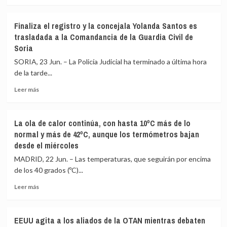
más
de
sobre
Sumar
El
mientras
Finaliza el registro y la concejala Yolanda Santos es
juez
desaparecen
trasladada a la Comandancia de la Guardia Civil de
cita
Yolanda
Soria
como
Díaz
investigada
y
SORIA, 23 Jun. – La Policía Judicial ha terminado a última hora
a
varios
de la tarde...
la
diputados
presidenta
de
Leer
Leer más
de
peso
más
la
sobre
SEPI
Finaliza
La ola de calor continúa, con hasta 10ºC más de lo
en
el
normal y más de 42ºC, aunque los termómetros bajan
el
registro
desde el miércoles
‘caso
y
Leire
la
MADRID, 22 Jun. – Las temperaturas, que seguirán por encima
Díez’
concejala
de los 40 grados (ºC)...
en
Yolanda
la
Santos
Leer
Leer más
pieza
es
más
de
trasladada
sobre
presuntos
a
La
EEUU agita a los aliados de la OTAN mientras debaten
amaños
la
ola