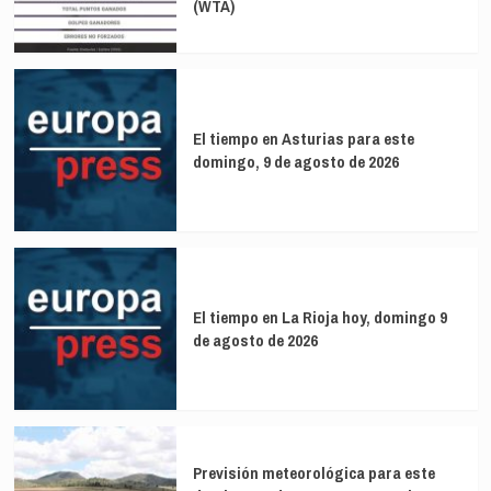
Nietos’
(WTA)
cuando
«lo
llevaba
en
su
programa
El tiempo en Asturias para este
electoral»
domingo, 9 de agosto de 2026
El tiempo en La Rioja hoy, domingo 9
de agosto de 2026
Previsión meteorológica para este