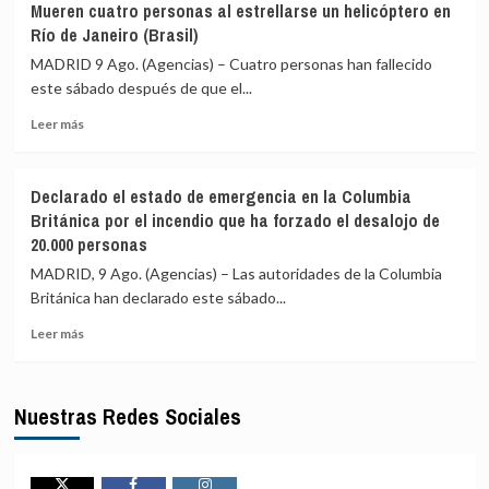
Mueren cuatro personas al estrellarse un helicóptero en
dos
Saudí
Río de Janeiro (Brasil)
autobuses
aplaude
en
la
MADRID 9 Ago. (Agencias) – Cuatro personas han fallecido
el
condena
este sábado después de que el...
sur
de
de
Leer
la
Leer más
Níger
más
ONU
sobre
a
Mueren
los
Declarado el estado de emergencia en la Columbia
cuatro
ataques
Británica por el incendio que ha forzado el desalojo de
personas
hutíes
20.000 personas
al
y
estrellarse
exige
MADRID, 9 Ago. (Agencias) – Las autoridades de la Columbia
un
firmeza
Británica han declarado este sábado...
helicóptero
para
en
proteger
Leer
Leer más
Río
la
más
de
navegación
sobre
Janeiro
en
Declarado
Nuestras Redes Sociales
(Brasil)
la
el
región
estado
de
emergencia