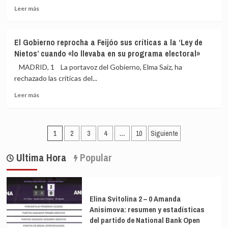
del
Leer
Leer más
PSOE
más
y
sobre
se
Kane
desmarca
El Gobierno reprocha a Feijóo sus críticas a la ‘Ley de
salva
de
Nietos’ cuando «lo llevaba en su programa electoral»
a
las
Inglaterra
MADRID, 1 La portavoz del Gobierno, Elma Saiz, ha
tesis
de
rechazado las críticas del...
de
la
Rufián
Leer
debacle
Leer más
más
sobre
El
Paginación
Gobierno
1
2
3
4
…
10
Siguiente
reprocha
de
a
Ultima Hora
Popular
entradas
Feijóo
sus
críticas
a
Elina Svitolina 2 – 0 Amanda
la
Anisimova: resumen y estadísticas
‘Ley
del partido de National Bank Open
de