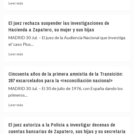
y
comisiones
Leer
Leer más
operación
por
más
salida
amaño
sobre
de
El
El juez rechaza suspender las investigaciones de
obras
operativo
Hacienda a Zapatero, su mujer y sus hijas
y
frena
ve
el
MADRID 30 Jul. – El juez de la Audiencia Nacional que investiga
«inverosímil»
fuego
el ‘caso Plus...
que
en
pudiera
Leer
Fermoselle
Leer más
favorecer
más
(Zamora)
a
sobre
con
empresas
El
un
Cincuenta años de la primera amnistía de la Transición:
juez
perímetro
287 excarcelados para la «reconciliación nacional»
rechaza
estabilizado,
suspender
pero
MADRID 30 Jul. – El 30 de julio de 1976, con España dando los
las
se
primeros...
investigaciones
complica
Leer
de
en
Leer más
más
Hacienda
Veguellina
sobre
a
(León)
Cincuenta
Zapatero,
El juez autoriza a la Policía a investigar decenas de
años
su
cuentas bancarias de Zapatero, sus hijas y su secretaria
de
mujer