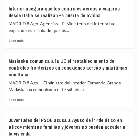
incendios
España
Interior asegura que los controles aéreos a viajeros
de
amplía
desde Italia se realizan «a puerta de avión»
Huelva
a
y
los
MADRID 8 Ago. Agencias – El Ministerio del Interior ha
Castellón
aeropuertos
explicado este sábado que los...
y
de
pide
Leer
Málaga,
Leer más
máxima
más
Sevilla,
precaución
sobre
Bilbao,
Interior
Alicante
Marlaska comunica a la UE el restablecimiento de
asegura
y
controles fronterizos en conexiones aéreas y marítimas
que
Valencia
con Italia
los
los
controles
controles
MADRID 8 Ago. – El ministro del Interior, Fernando Grande-
aéreos
a
Marlaska, ha comunicado este sábado a...
a
viajeros
viajeros
desde
Leer
Leer más
desde
Italia
más
Italia
sobre
se
Marlaska
Juventudes del PSOE acusa a Ayuso de ir «de ático en
realizan
comunica
ático» mientras familias y jóvenes no pueden acceder a
«a
a
la vivienda
puerta
la