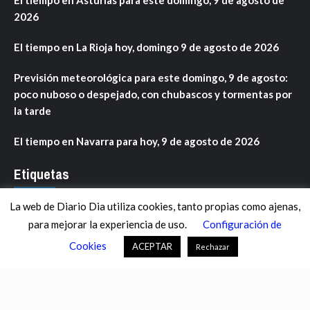
2026
El tiempo en La Rioja hoy, domingo 9 de agosto de 2026
Previsión meteorológica para este domingo, 9 de agosto:
poco nuboso o despejado, con chubascos y tormentas por
la tarde
El tiempo en Navarra para hoy, 9 de agosto de 2026
Etiquetas
La web de Diario Dia utiliza cookies, tanto propias como ajenas,
ANDALUCÍA
ARAGÓN
ASTURIAS
C. VALENCIANA
para mejorar la experiencia de uso.
Configuración de
CASTILLA-LA MANCHA
CASTILLA Y LEÓN
CATALUNYA
Cookies
ACEPTAR
Rechazar
CHANCE
CIENCIA
CULTURA
DEFENSA
DEPORTES
DESCONECTA
DESTACADOS
ECONOMÍA FINANZAS