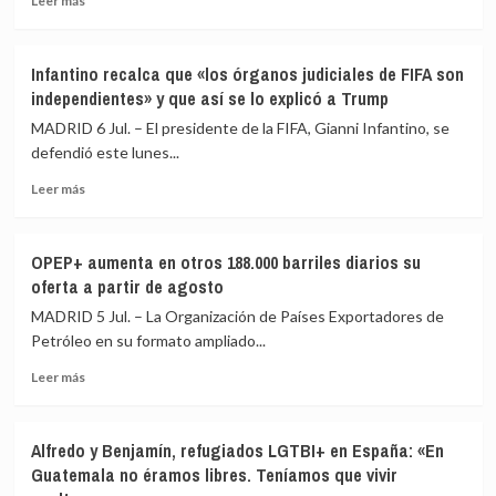
Leer más
herido
más
por
sobre
asta
FIFA
Infantino recalca que «los órganos judiciales de FIFA son
rechaza
independientes» y que así se lo explicó a Trump
la
apelación
MADRID 6 Jul. – El presidente de la FIFA, Gianni Infantino, se
sobre
defendió este lunes...
Balogun
Leer
y
Leer más
más
Bélgica
sobre
impugnará
Infantino
el
OPEP+ aumenta en otros 188.000 barriles diarios su
recalca
acta
oferta a partir de agosto
que
«los
MADRID 5 Jul. – La Organización de Países Exportadores de
órganos
Petróleo en su formato ampliado...
judiciales
Leer
de
Leer más
más
FIFA
sobre
son
OPEP+
independientes»
Alfredo y Benjamín, refugiados LGTBI+ en España: «En
aumenta
y
Guatemala no éramos libres. Teníamos que vivir
en
que