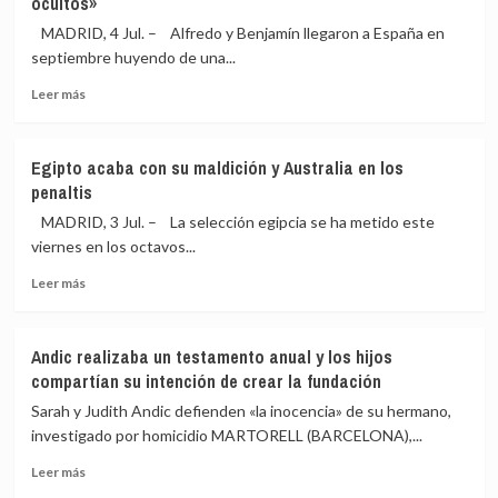
ocultos»
otros
así
188.000
se
MADRID, 4 Jul. – Alfredo y Benjamín llegaron a España en
barriles
lo
septiembre huyendo de una...
diarios
explicó
su
a
Leer
Leer más
oferta
Trump
más
a
sobre
partir
Alfredo
Egipto acaba con su maldición y Australia en los
de
y
penaltis
agosto
Benjamín,
refugiados
MADRID, 3 Jul. – La selección egipcia se ha metido este
LGTBI+
viernes en los octavos...
en
Leer
España:
Leer más
más
«En
sobre
Guatemala
Egipto
no
Andic realizaba un testamento anual y los hijos
acaba
éramos
compartían su intención de crear la fundación
con
libres.
su
Teníamos
Sarah y Judith Andic defienden «la inocencia» de su hermano,
maldición
que
investigado por homicidio MARTORELL (BARCELONA),...
y
vivir
Leer
Australia
ocultos»
Leer más
más
en