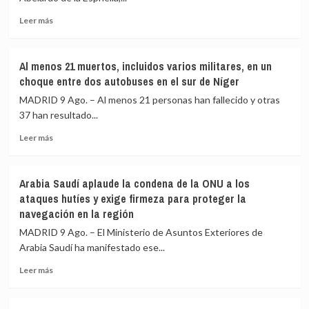
cuatro
acceder
Leer
heridos
Leer más
a
más
al
la
sobre
chocar
vivienda
De
una
Al menos 21 muertos, incluidos varios militares, en un
la
van
choque entre dos autobuses en el sur de Níger
Espriella
contra
toma
un
MADRID 9 Ago. – Al menos 21 personas han fallecido y otras
posesión
trailer
37 han resultado...
de
en
Leer
su
una
Leer más
más
nuevo
carretera
sobre
gabinete
de
Al
para
Cusco
Arabia Saudí aplaude la condena de la ONU a los
menos
poner
(Perú)
ataques hutíes y exige firmeza para proteger la
21
en
navegación en la región
muertos,
marcha
incluidos
la
MADRID 9 Ago. – El Ministerio de Asuntos Exteriores de
varios
«Patria
Arabia Saudí ha manifestado ese...
militares,
Milagro»
en
Leer
Leer más
un
más
choque
sobre
entre
Arabia