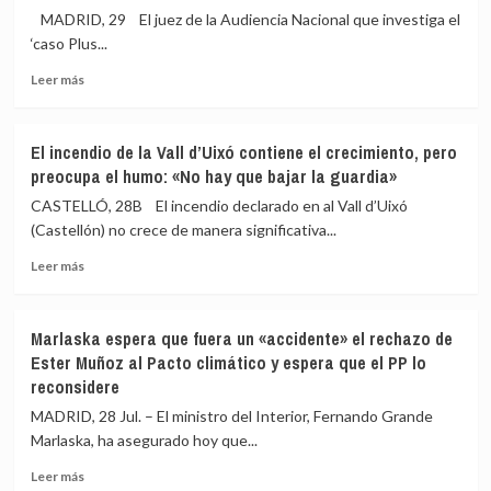
la
y
MADRID, 29 El juez de la Audiencia Nacional que investiga el
primera
sus
‘caso Plus...
amnistía
hijas
Leer
de
Leer más
más
la
sobre
Transición:
El
287
El incendio de la Vall d’Uixó contiene el crecimiento, pero
juez
excarcelados
preocupa el humo: «No hay que bajar la guardia»
autoriza
para
a
la
CASTELLÓ, 28B El incendio declarado en al Vall d’Uixó
la
«reconciliación
(Castellón) no crece de manera significativa...
Policía
nacional»
Leer
a
Leer más
más
investigar
sobre
decenas
El
de
Marlaska espera que fuera un «accidente» el rechazo de
incendio
cuentas
Ester Muñoz al Pacto climático y espera que el PP lo
de
bancarias
reconsidere
la
de
Vall
Zapatero,
MADRID, 28 Jul. – El ministro del Interior, Fernando Grande
d’Uixó
sus
Marlaska, ha asegurado hoy que...
contiene
hijas
el
y
Leer
Leer más