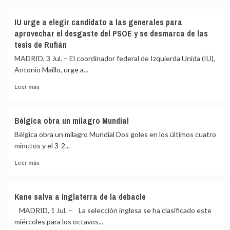
sobre
los
Andic
penaltis
IU urge a elegir candidato a las generales para
realizaba
aprovechar el desgaste del PSOE y se desmarca de las
un
tesis de Rufián
testamento
anual
MADRID, 3 Jul. – El coordinador federal de Izquierda Unida (IU),
y
Antonio Maíllo, urge a...
los
hijos
Leer
Leer más
compartían
más
su
sobre
intención
IU
Bélgica obra un milagro Mundial
de
urge
crear
Bélgica obra un milagro Mundial Dos goles en los últimos cuatro
a
la
elegir
minutos y el 3-2...
fundación
candidato
Leer
Leer más
a
más
las
sobre
generales
Bélgica
para
Kane salva a Inglaterra de la debacle
obra
aprovechar
MADRID, 1 Jul. – La selección inglesa se ha clasificado este
un
el
milagro
miércoles para los octavos...
desgaste
Mundial