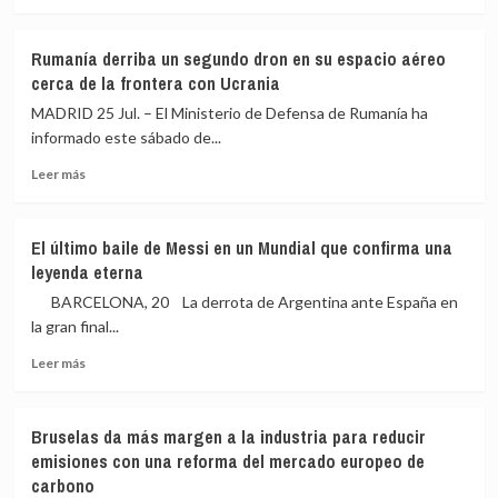
crecimiento,
su
más
pero
secretaria
sobre
preocupa
Marlaska
Rumanía derriba un segundo dron en su espacio aéreo
el
espera
cerca de la frontera con Ucrania
humo:
que
«No
fuera
MADRID 25 Jul. – El Ministerio de Defensa de Rumanía ha
hay
un
informado este sábado de...
que
«accidente»
bajar
Leer
el
Leer más
la
más
rechazo
guardia»
sobre
de
Rumanía
Ester
El último baile de Messi en un Mundial que confirma una
derriba
Muñoz
leyenda eterna
un
al
segundo
Pacto
BARCELONA, 20 La derrota de Argentina ante España en
dron
climático
la gran final...
en
y
Leer
su
espera
Leer más
más
espacio
que
sobre
aéreo
el
El
cerca
PP
Bruselas da más margen a la industria para reducir
último
de
lo
emisiones con una reforma del mercado europeo de
baile
la
reconsidere
carbono
de
frontera