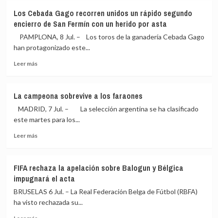
por
Aagesen
Los Cebada Gago recorren unidos un rápido segundo
el
asegura
encierro de San Fermín con un herido por asta
audio
que
de
«nunca»
PAMPLONA, 8 Jul. – Los toros de la ganadería Cebada Gago
Aemet
recibió
han protagonizado este...
de
ninguna
dana
Leer
indicación
Leer más
que
más
de
luego
sobre
Moncloa
fue
Los
en
La campeona sobrevive a los faraones
manipulado
Cebada
los
MADRID, 7 Jul. – La selección argentina se ha clasificado
Gago
préstamos
recorren
a
este martes para los...
unidos
Air
Leer
Leer más
un
Europa
más
rápido
y
sobre
segundo
Tubos
La
encierro
Reunidos
FIFA rechaza la apelación sobre Balogun y Bélgica
campeona
de
impugnará el acta
sobrevive
San
a
BRUSELAS 6 Jul. – La Real Federación Belga de Fútbol (RBFA)
Fermín
los
con
ha visto rechazada su...
faraones
un
Leer