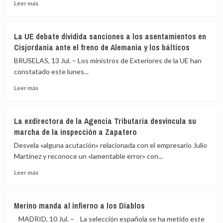
18
Leer
Leer más
de
más
julio
sobre
y
El
La UE debate dividida sanciones a los asentamientos en
la
alcalde
Cisjordania ante el freno de Alemania y los bálticos
Guerra
de
Civil:
Móstoles
BRUSELAS, 13 Jul. – Los ministros de Exteriores de la UE han
De
asegura
constatado este lunes...
la
que
fractura
Leer
no
Leer más
interna
más
ha
a
sobre
sido
la
La
notificado
La exdirectora de la Agencia Tributaria desvincula su
internacionalización
UE
de
marcha de la inspección a Zapatero
debate
la
dividida
citación
Desvela «alguna acutación» relacionada con el empresario Julio
sanciones
por
Martínez y reconoce un «lamentable error» con...
a
acoso
Leer
los
sexual
Leer más
más
asentamientos
y
sobre
en
alega
La
Cisjordania
«indefensión»
Merino manda al infierno a los Diablos
exdirectora
ante
MADRID, 10 Jul. – La selección española se ha metido este
de
el