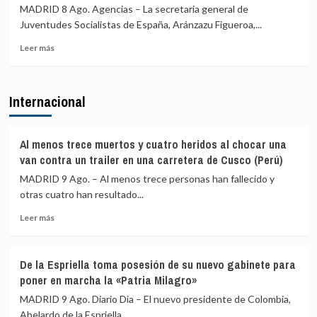
de
UE
MADRID 8 Ago. Agencias – La secretaria general de
avión»
el
Juventudes Socialistas de España, Aránzazu Figueroa,...
restablecimiento
de
Leer
Leer más
controles
más
fronterizos
sobre
en
Juventudes
Internacional
conexiones
del
aéreas
PSOE
y
acusa
marítimas
a
Al menos trece muertos y cuatro heridos al chocar una
con
Ayuso
van contra un trailer en una carretera de Cusco (Perú)
Italia
de
MADRID 9 Ago. – Al menos trece personas han fallecido y
ir
otras cuatro han resultado...
«de
ático
Leer
Leer más
en
más
ático»
sobre
mientras
Al
familias
De la Espriella toma posesión de su nuevo gabinete para
menos
y
poner en marcha la «Patria Milagro»
trece
jóvenes
muertos
MADRID 9 Ago. Diario Dia – El nuevo presidente de Colombia,
no
y
Abelardo de la Espriella,...
pueden