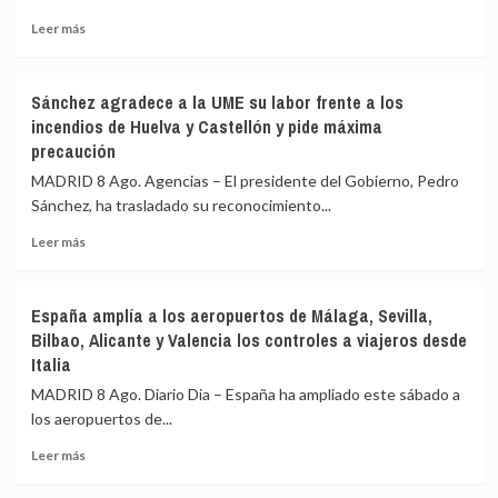
Leer
Leer más
más
sobre
España
Sánchez agradece a la UME su labor frente a los
realiza
incendios de Huelva y Castellón y pide máxima
controles
precaución
a
199
MADRID 8 Ago. Agencias – El presidente del Gobierno, Pedro
pasajeros
Sánchez, ha trasladado su reconocimiento...
de
terceros
Leer
Leer más
países
más
en
sobre
el
Sánchez
España amplía a los aeropuertos de Málaga, Sevilla,
primer
agradece
Bilbao, Alicante y Valencia los controles a viajeros desde
día
a
Italia
de
la
restablecimiento
UME
MADRID 8 Ago. Diario Dia – España ha ampliado este sábado a
de
su
los aeropuertos de...
fronteras
labor
con
frente
Leer
Leer más
Italia
a
más
los
sobre