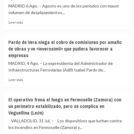
MADRID 6 Ago. – Agosto es uno de los periodos con mayor
volumen de desplazamientos...
Leer
Leer más
más
sobre
¿Dónde
Pardo de Vera niega el cobro de comisiones por amaño
está
de obras y ve «inverosímil» que pudiera favorecer a
la
empresas
gasolina
más
MADRID, 4 Ago. – La expresidenta del Administrador de
barata
Infraestructuras Ferroviarias (Adif) Isabel Pardo de...
de
España
Leer
Leer más
hoy?
más
Mapa
sobre
de
Pardo
El operativo frena el fuego en Fermoselle (Zamora) con
precios
de
un perímetro estabilizado, pero se complica en
en
Vera
Veguellina (León)
plena
niega
subida
el
VALLADOLID, 31 Jul. – Los dispositivos que luchan contra
de
cobro
los incendios en Fermoselle (Zamora) y...
carburantes
de