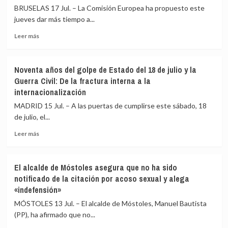
Messi
con
BRUSELAS 17 Jul. – La Comisión Europea ha propuesto este
en
Ucrania
jueves dar más tiempo a...
un
Mundial
Leer
Leer más
que
más
confirma
sobre
una
Bruselas
Noventa años del golpe de Estado del 18 de julio y la
leyenda
da
Guerra Civil: De la fractura interna a la
eterna
más
internacionalización
margen
a
MADRID 15 Jul. – A las puertas de cumplirse este sábado, 18
la
de julio, el...
industria
para
Leer
Leer más
reducir
más
emisiones
sobre
con
Noventa
El alcalde de Móstoles asegura que no ha sido
una
años
notificado de la citación por acoso sexual y alega
reforma
del
«indefensión»
del
golpe
mercado
de
MÓSTOLES 13 Jul. – El alcalde de Móstoles, Manuel Bautista
europeo
Estado
(PP), ha afirmado que no...
de
del
carbono