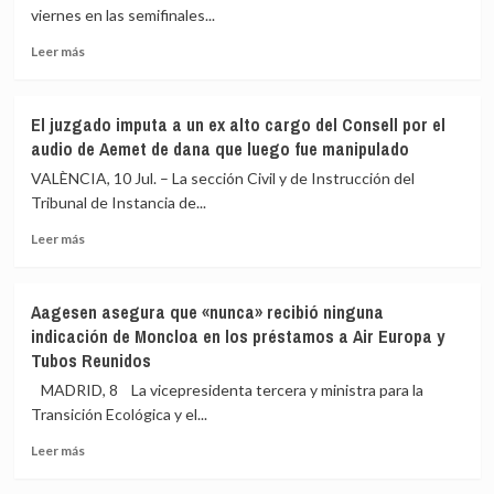
la
freno
viernes en las semifinales...
Agencia
de
Leer
Leer más
Tributaria
Alemania
más
desvincula
y
sobre
su
los
Merino
marcha
bálticos
El juzgado imputa a un ex alto cargo del Consell por el
manda
de
audio de Aemet de dana que luego fue manipulado
al
la
infierno
VALÈNCIA, 10 Jul. – La sección Civil y de Instrucción del
inspección
a
a
Tribunal de Instancia de...
los
Zapatero
Leer
Diablos
Leer más
más
sobre
El
Aagesen asegura que «nunca» recibió ninguna
juzgado
indicación de Moncloa en los préstamos a Air Europa y
imputa
Tubos Reunidos
a
un
MADRID, 8 La vicepresidenta tercera y ministra para la
ex
Transición Ecológica y el...
alto
cargo
Leer
Leer más
del
más
Consell
sobre