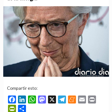
Compartir esto:
Facebook
LinkedIn
WhatsApp
Mastodon
X
Telegram
Meneame
Email
Prin
PrintFriendly
Compartir