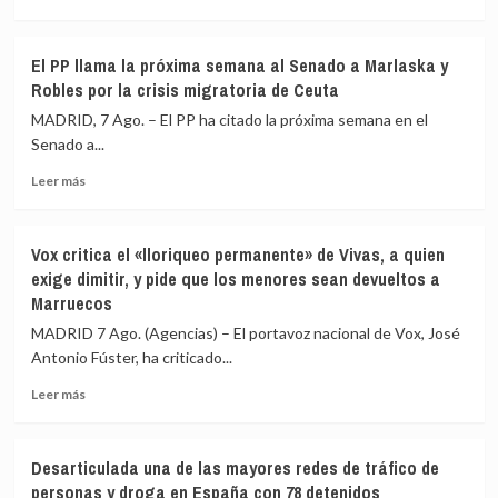
el
más
Congreso
sobre
«no
El
El PP llama la próxima semana al Senado a Marlaska y
servirán
PSOE
Robles por la crisis migratoria de Ceuta
para
asegura
llevar
que
MADRID, 7 Ago. – El PP ha citado la próxima semana en el
menores
el
Senado a...
a
Rey
Catalunya»
Leer
visitará
Leer más
más
Ceuta
sobre
«cuando
El
sea
Vox critica el «lloriqueo permanente» de Vivas, a quien
PP
oportuno»
exige dimitir, y pide que los menores sean devueltos a
llama
y
Marruecos
la
coordinado
próxima
con
MADRID 7 Ago. (Agencias) – El portavoz nacional de Vox, José
semana
el
Antonio Fúster, ha criticado...
al
Gobierno:
Senado
«Normalidad
Leer
Leer más
a
absoluta»
más
Marlaska
sobre
y
Vox
Desarticulada una de las mayores redes de tráfico de
Robles
critica
personas y droga en España con 78 detenidos
por
el