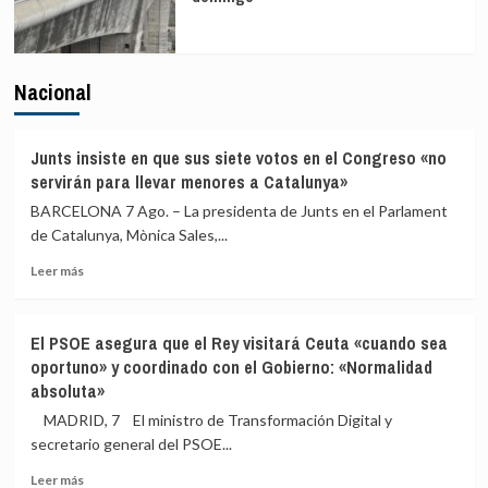
Nacional
Junts insiste en que sus siete votos en el Congreso «no
servirán para llevar menores a Catalunya»
BARCELONA 7 Ago. – La presidenta de Junts en el Parlament
de Catalunya, Mònica Sales,...
Leer
Leer más
más
sobre
Junts
El PSOE asegura que el Rey visitará Ceuta «cuando sea
insiste
oportuno» y coordinado con el Gobierno: «Normalidad
en
absoluta»
que
sus
MADRID, 7 El ministro de Transformación Digital y
siete
secretario general del PSOE...
votos
en
Leer
Leer más