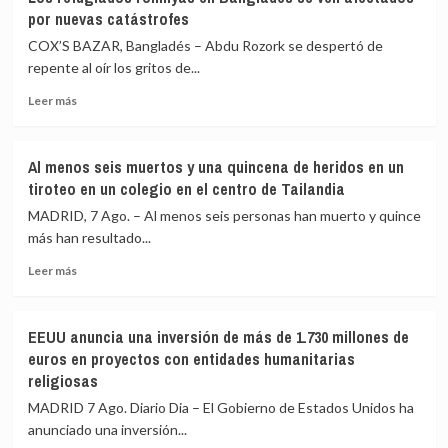
CICR
«ataque
por nuevas catástrofes
anuncia
hostil»
que
de
COX’S BAZAR, Bangladés – Abdu Rozork se despertó de
el
Israel
repente al oír los gritos de...
Gobierno
en
Leer
congoleño
el
Leer más
más
ha
sur
sobre
liberado
del
Los
a
país
Al menos seis muertos y una quincena de heridos en un
refugiados
15
tiroteo en un colegio en el centro de Tailandia
rohinyás
milicianos
en
del
MADRID, 7 Ago. – Al menos seis personas han muerto y quince
Bangladés
M23
más han resultado...
se
Leer
ven
Leer más
más
afectados
sobre
por
Al
nuevas
EEUU anuncia una inversión de más de 1.730 millones de
menos
catástrofes
euros en proyectos con entidades humanitarias
seis
religiosas
muertos
y
MADRID 7 Ago. Diario Dia – El Gobierno de Estados Unidos ha
una
anunciado una inversión...
quincena