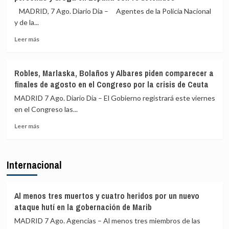
la
«lloriqueo
MADRID, 7 Ago. Diario Dia – Agentes de la Policía Nacional
crisis
permanente»
y de la...
migratoria
de
de
Leer
Vivas,
Leer más
Ceuta
más
a
sobre
quien
Desarticulada
exige
Robles, Marlaska, Bolaños y Albares piden comparecer a
una
dimitir,
finales de agosto en el Congreso por la crisis de Ceuta
de
y
las
pide
MADRID 7 Ago. Diario Dia – El Gobierno registrará este viernes
mayores
que
en el Congreso las...
redes
los
Leer
de
menores
Leer más
más
tráfico
sean
sobre
de
devueltos
Robles,
personas
a
Internacional
Marlaska,
y
Marruecos
Bolaños
droga
y
en
Albares
España
Al menos tres muertos y cuatro heridos por un nuevo
piden
con
ataque hutí en la gobernación de Marib
comparecer
78
MADRID 7 Ago. Agencias – Al menos tres miembros de las
a
detenidos