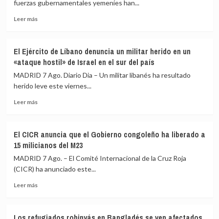
fuerzas gubernamentales yemeníes han...
finales
de
Leer
Leer más
agosto
más
en
sobre
el
Al
Congreso
El Ejército de Líbano denuncia un militar herido en un
menos
por
«ataque hostil» de Israel en el sur del país
tres
la
muertos
MADRID 7 Ago. Diario Dia – Un militar libanés ha resultado
crisis
y
herido leve este viernes...
de
cuatro
Ceuta
Leer
heridos
Leer más
más
por
sobre
un
El
nuevo
El CICR anuncia que el Gobierno congoleño ha liberado a
Ejército
ataque
15 milicianos del M23
de
hutí
Líbano
en
MADRID 7 Ago. – El Comité Internacional de la Cruz Roja
denuncia
la
(CICR) ha anunciado este...
un
gobernación
Leer
militar
de
Leer más
más
herido
Marib
sobre
en
El
un
Los refugiados rohinyás en Bangladés se ven afectados