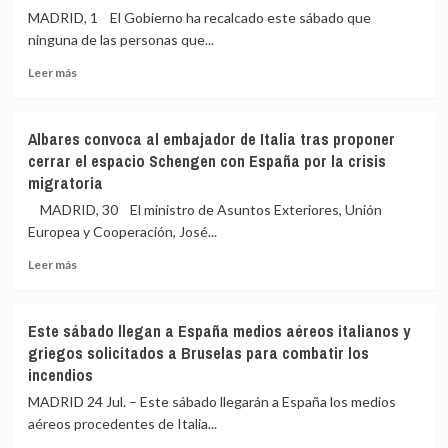
crisis
der
MADRID, 1 El Gobierno ha recalcado este sábado que
en
Leyen
ninguna de las personas que...
Ceuta
su
con
«preocupación»
Leer
Leer más
«fines
por
más
políticos»
la
sobre
reacción
El
Albares convoca al embajador de Italia tras proponer
de
Gobierno
cerrar el espacio Schengen con España por la crisis
gobiernos
descarta
migratoria
europeos
llegadas
tras
desde
MADRID, 30 El ministro de Asuntos Exteriores, Unión
la
Marruecos
Europea y Cooperación, José...
crisis
a
en
la
Leer
Leer más
Ceuta
Península
más
y
sobre
recuerda
Albares
Este sábado llegan a España medios aéreos italianos y
el
convoca
griegos solicitados a Bruselas para combatir los
doble
al
incendios
filtro
embajador
para
de
MADRID 24 Jul. – Este sábado llegarán a España los medios
evitar
Italia
aéreos procedentes de Italia...
entradas
tras