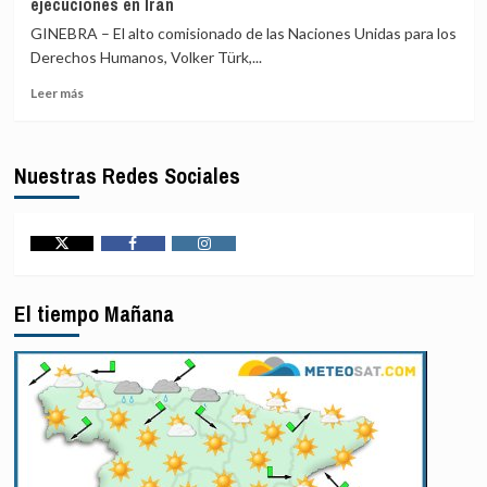
ejecuciones en Irán
primera
en
ministra
Al
GINEBRA – El alto comisionado de las Naciones Unidas para los
Sheij
Aqsa
Derechos Humanos, Volker Türk,...
Hasina
y
Leer
asegura
el
Leer más
más
que
Santo
sobre
volverá
Sepulcro
Alarma
a
Nuestras Redes Sociales
en
Bangladesh
la
en
ONU
diciembre
por
pese
drástico
a
Twitter
Facebook
Instagram
aumento
la
de
pena
El tiempo Mañana
las
de
ejecuciones
muerte
en
Irán