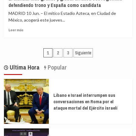
regresa
en
defendiendo trono y España como candidata
al
falcon
Real
MADRID 10 Jun. – El mítico Estadio Azteca, en Ciudad de
Madrid
México, acogerá este jueves...
Leer
Leer más
más
sobre
El
Paginación
Mundial
1
2
3
Siguiente
más
de
grande
Ultima Hora
Popular
entradas
y
global
arranca
con
Argentina
Líbano e Israel interrumpen sus
defendiendo
conversaciones en Roma por el
trono
ataque mortal del Ejército israelí
y
España
como
candidata