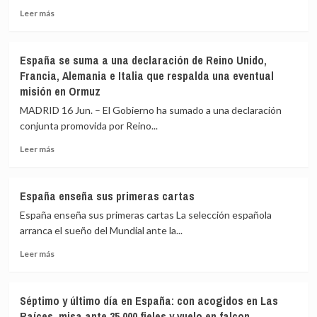
Leer
pena»
rescate
Leer más
más
con
a
sobre
Meloni
Venezuela
Los
y
España se suma a una declaración de Reino Unido,
líderes
la
Francia, Alemania e Italia que respalda una eventual
de
primera
misión en Ormuz
la
ministra
UE
contesta
MADRID 16 Jun. – El Gobierno ha sumado a una declaración
encargan
que
conjunta promovida por Reino...
a
Italia
Bruselas
«no
Leer
Leer más
explorar
suplica»
más
nuevas
sobre
medidas
España
España enseña sus primeras cartas
de
se
defensa
España enseña sus primeras cartas La selección española
suma
comercial
a
arranca el sueño del Mundial ante la...
frente
una
Leer
a
Leer más
declaración
más
China
de
sobre
Reino
España
Unido,
Séptimo y último día en España: con acogidos en Las
enseña
Francia,
Raíces, misa ante 35.000 fieles y vuelo en falcon