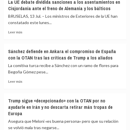
La UE debate dividida sanciones a los asentamientos en
selección
y
Cisjordania ante el freno de Alemania y los bálticos
española
la
peleará
Guerra
BRUSELAS, 13 Jul. – Los ministros de Exteriores de la UE han
por
Civil:
constatado este lunes...
su
De
Leer
séptimo
la
Leer más
más
gran
fractura
sobre
trofeo
interna
La
a
Sánchez defiende en Ankara el compromiso de España
UE
la
con la OTAN tras las críticas de Trump a los aliados
debate
internacionalización
dividida
La comitiva turca recibe a Sánchez con un ramo de flores para
sanciones
Begoña Gómez pese...
a
Leer
los
Leer más
más
asentamientos
sobre
en
Sánchez
Cisjordania
Trump sigue «decepcionado» con la OTAN por no
defiende
ante
ayudarle en Irán y no descarta retirar más tropas de
en
el
Europa
Ankara
freno
el
de
Asegura que Meloni «es buena persona» pero que su relación
compromiso
Alemania
se volvió mala tras negarse...