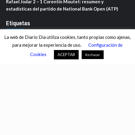
Rafael Jodar 2 – 1 Corentin Moutet: resumen y
estadísticas del partido de National Bank Open (ATP)
Etiquetas
La web de Diario Dia utiliza cookies, tanto propias como ajenas,
ANDALUCÍA
ARAGÓN
ASTURIAS
C. VALENCIANA
para mejorar la experiencia de uso.
Configuración de
CASTILLA-LA MANCHA
CASTILLA Y LEÓN
CATALUNYA
Cookies
ACEPTAR
Rechazar
CHANCE
CIENCIA
CULTURA
DEFENSA
DEPORTES
DESCONECTA
DESTACADOS
ECONOMÍA FINANZAS
EDUCACIÓN
ESPAÑA
ESTADOS UNIDOS
EUROPA
EXTREMADURA
FÚTBOL
GALICIA
GENTE
GOBIERNO
IGUALDAD
INFOSALUS.COM
INTERNACIONAL
INVESTIGACIÓN
ISLAS BALEARES