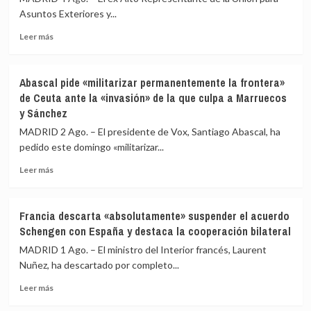
Asuntos Exteriores y...
Leer
Leer más
más
sobre
Borrell
Abascal pide «militarizar permanentemente la frontera»
dice
de Ceuta ante la «invasión» de la que culpa a Marruecos
que
y Sánchez
España
sufrió
MADRID 2 Ago. – El presidente de Vox, Santiago Abascal, ha
un
pedido este domingo «militarizar...
«ataque
híbrido»
Leer
Leer más
en
más
Ceuta
sobre
y
Abascal
Francia descarta «absolutamente» suspender el acuerdo
avisa
pide
Schengen con España y destaca la cooperación bilateral
que
«militarizar
la
permanentemente
MADRID 1 Ago. – El ministro del Interior francés, Laurent
solidaridad
la
Nuñez, ha descartado por completo...
europea
frontera»
«ha
Leer
de
Leer más
muerto»
más
Ceuta