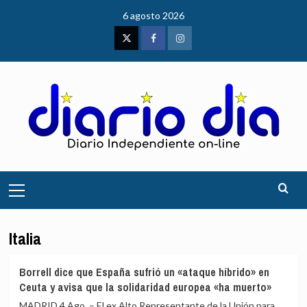
Saltar
6 agosto 2026
al
contenido
Twitter
Facebook
Instagram
Menú
principal
Italia
Borrell dice que España sufrió un «ataque híbrido» en
Ceuta y avisa que la solidaridad europea «ha muerto»
MADRID 4 Ago. – El ex Alto Representante de la Unión para