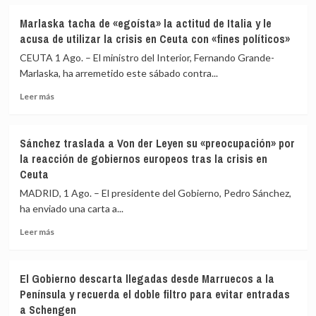
sobre
ante
Francia
la
Marlaska tacha de «egoísta» la actitud de Italia y le
descarta
«invasión»
acusa de utilizar la crisis en Ceuta con «fines políticos»
«absolutamente»
de
suspender
la
CEUTA 1 Ago. – El ministro del Interior, Fernando Grande-
el
que
Marlaska, ha arremetido este sábado contra...
acuerdo
culpa
Leer
Schengen
a
Leer más
más
con
Marruecos
sobre
España
y
Marlaska
y
Sánchez
Sánchez traslada a Von der Leyen su «preocupación» por
tacha
destaca
la reacción de gobiernos europeos tras la crisis en
de
la
Ceuta
«egoísta»
cooperación
la
bilateral
MADRID, 1 Ago. – El presidente del Gobierno, Pedro Sánchez,
actitud
ha enviado una carta a...
de
Italia
Leer
Leer más
y
más
le
sobre
acusa
Sánchez
El Gobierno descarta llegadas desde Marruecos a la
de
traslada
Península y recuerda el doble filtro para evitar entradas
utilizar
a
a Schengen
la
Von