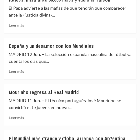
sus
Alemania
primeras
El Papa advierte a las mafias de que tendrán que comparecer
e
cartas
Italia
ante la «justicia divina»...
que
Leer
Leer más
respalda
más
una
sobre
eventual
Séptimo
misión
España y un desamor con los Mundiales
y
en
MADRID 12 Jun. – La selección española masculina de fútbol ya
último
Ormuz
día
cuenta los días que...
en
Leer
Leer más
España:
más
con
sobre
acogidos
España
en
Mourinho regresa al Real Madrid
y
Las
MADRID 11 Jun. – El técnico portugués José Mourinho se
un
Raíces,
desamor
convirtió este jueves en nuevo...
misa
con
ante
Leer
Leer más
los
35.000
más
Mundiales
fieles
sobre
y
Mourinho
vuelo
El Mundial más grande y global arranca con Argentina