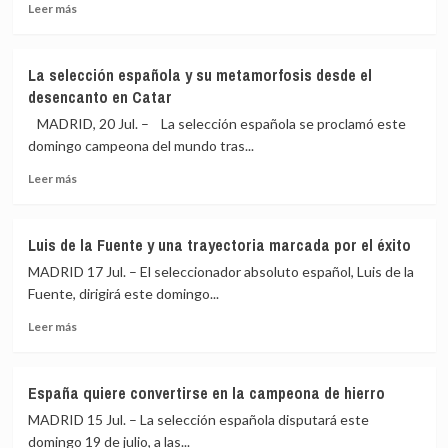
a
proponer
Leer
Leer más
Schengen
cerrar
más
el
sobre
espacio
Este
La selección española y su metamorfosis desde el
Schengen
sábado
desencanto en Catar
con
llegan
España
a
MADRID, 20 Jul. – La selección española se proclamó este
por
España
domingo campeona del mundo tras...
la
medios
crisis
Leer
aéreos
Leer más
migratoria
más
italianos
sobre
y
La
griegos
Luis de la Fuente y una trayectoria marcada por el éxito
selección
solicitados
MADRID 17 Jul. – El seleccionador absoluto español, Luis de la
española
a
y
Bruselas
Fuente, dirigirá este domingo...
su
para
Leer
Leer más
metamorfosis
combatir
más
desde
los
sobre
el
incendios
Luis
desencanto
España quiere convertirse en la campeona de hierro
de
en
MADRID 15 Jul. – La selección española disputará este
la
Catar
Fuente
domingo 19 de julio, a las...