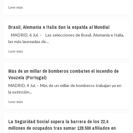
de
y
España
los
Leer
Leer más
con
bálticos
más
la
sobre
OTAN
Trump
Brasil, Alemania e Italia dan la espalda al Mundial
tras
sigue
las
MADRID, 6 Jul. – Las selecciones de Brasil, Alemania e Italia,
«decepcionado»
críticas
con
las más laureadas de...
de
la
Leer
Trump
Leer más
OTAN
más
a
por
sobre
los
no
Brasil,
aliados
ayudarle
Más de un millar de bomberos combaten el incendio de
Alemania
en
Vouzela (Portugal)
e
Irán
Italia
MADRID, 4 Jul. – Más de un millar de bomberos trabajan ya en
y
dan
no
la extinción...
la
descarta
Leer
espalda
Leer más
retirar
más
al
más
sobre
Mundial
tropas
Más
de
La Seguridad Social supera la barrera de los 22,4
de
Europa
millones de ocupados tras sumar 128.500 afiliados en
un