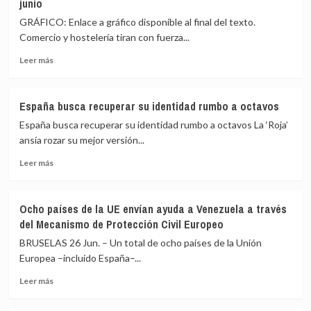
junio
millar
de
GRÁFICO: Enlace a gráfico disponible al final del texto.
bomberos
Comercio y hostelería tiran con fuerza...
combaten
el
Leer
Leer más
incendio
más
de
sobre
Vouzela
La
España busca recuperar su identidad rumbo a octavos
(Portugal)
Seguridad
España busca recuperar su identidad rumbo a octavos La ‘Roja’
Social
supera
ansía rozar su mejor versión...
la
Leer
Leer más
barrera
más
de
sobre
los
España
22,4
Ocho países de la UE envían ayuda a Venezuela a través
busca
millones
del Mecanismo de Protección Civil Europeo
recuperar
de
su
BRUSELAS 26 Jun. – Un total de ocho países de la Unión
ocupados
identidad
tras
Europea –incluido España–...
rumbo
sumar
Leer
a
Leer más
128.500
más
octavos
afiliados
sobre
en