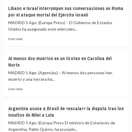
ha
y
identificado
destacó
Líbano e Israel interrumpen sus conversaciones en Roma
a
los
por el ataque mortal del Ejército israelí
528
«lazos
MADRID 5 Ago. (Europa Press) – El Gobierno de Estados
menores
de
Unidos ha asegurado este miércoles...
no
hermandad»
acompañados
entre
Leer
Leer más
en
ambos
más
Ceuta
países
sobre
Líbano
Al menos dos muertos en un tiroteo en Carolina del
e
Norte
Israel
interrumpen
MADRID 5 Ago. (Agencias) – Al menos dos personas han
sus
muerto y una tercera ha...
conversaciones
Leer
en
Leer más
más
Roma
sobre
por
Al
el
Argentina acusa a Brasil de «escalar» la disputa tras los
menos
ataque
insultos de Milei a Lula
dos
mortal
muertos
del
MADRID 5 Ago. (Europa Press El ministro de Exteriores de
en
Ejército
Argentina, Pablo Quirno, ha acusado...