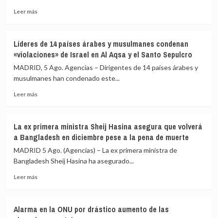
un
israelí
Leer
tiroteo
Leer más
más
en
sobre
Carolina
Argentina
del
Líderes de 14 países árabes y musulmanes condenan
acusa
Norte
«violaciones» de Israel en Al Aqsa y el Santo Sepulcro
a
Brasil
MADRID, 5 Ago. Agencias – Dirigentes de 14 países árabes y
de
musulmanes han condenado este...
«escalar»
Leer
la
Leer más
más
disputa
sobre
tras
Líderes
los
La ex primera ministra Sheij Hasina asegura que volverá
de
insultos
a Bangladesh en diciembre pese a la pena de muerte
14
de
países
Milei
MADRID 5 Ago. (Agencias) – La ex primera ministra de
árabes
a
Bangladesh Sheij Hasina ha asegurado...
y
Lula
Leer
musulmanes
Leer más
más
condenan
sobre
«violaciones»
La
de
Alarma en la ONU por drástico aumento de las
ex
Israel