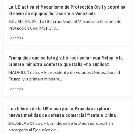
Ocho
junio
La UE activa el Mecanismo de Protección Civil y coordina
países
el envío de equipos de rescate a Venezuela
de
la
BRUSELAS, 25 La UE ha activado el Mecanismo Europeo de
UE
Protección Civil (MEPC) y...
envían
Leer
ayuda
Leer más
más
a
sobre
Venezuela
La
a
Trump dice que se fotografió «por pena» con Meloni y la
UE
través
primera ministra contesta que Italia «no suplica»
activa
del
el
Mecanismo
MADRID, 19 Jun. – El presidente de Estados Unidos, Donald
Mecanismo
de
Trump, y la primera ministra...
de
Protección
Leer
Protección
Civil
Leer más
más
Civil
Europeo
sobre
y
Trump
coordina
Los líderes de la UE encargan a Bruselas explorar
dice
el
nuevas medidas de defensa comercial frente a China
que
envío
se
de
BRUSELAS 19 Jun. – Los líderes de la Unión Europea han
fotografió
equipos
encargado al Ejecutivo de...
«por
de