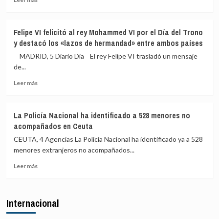
más
organización
sobre
del
Abascal
Mundial
Felipe VI felicitó al rey Mohammed VI por el Día del Trono
eleva
de
y destacó los «lazos de hermandad» entre ambos países
el
2030:
tono
«Atenta
MADRID, 5 Diario Dia El rey Felipe VI trasladó un mensaje
contra
contra
de...
Sánchez:
la
Leer
«Es
soberanía
Leer más
más
el
nacional»
sobre
gobernante
Felipe
más
La Policía Nacional ha identificado a 528 menores no
VI
miserable
acompañados en Ceuta
felicitó
en
al
toda
CEUTA, 4 Agencias La Policía Nacional ha identificado ya a 528
rey
nuestra
menores extranjeros no acompañados...
Mohammed
historia»
Leer
VI
Leer más
más
por
sobre
el
La
Día
Internacional
Policía
del
Nacional
Trono