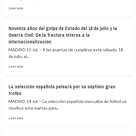
y
Leer
Leer más
una
más
trayectoria
sobre
marcada
España
por
Noventa años del golpe de Estado del 18 de julio y la
quiere
el
Guerra Civil: De la fractura interna a la
convertirse
éxito
internacionalización
en
la
MADRID 15 Jul. – A las puertas de cumplirse este sábado, 18
campeona
de julio, el...
de
hierro
Leer
Leer más
más
sobre
Noventa
La selección española peleará por su séptimo gran
años
trofeo
del
golpe
MADRID 14 Jul. – La selección española masculina de fútbol se
de
clasificó este martes para...
Estado
Leer
del
Leer más
más
18
sobre
de
La
julio