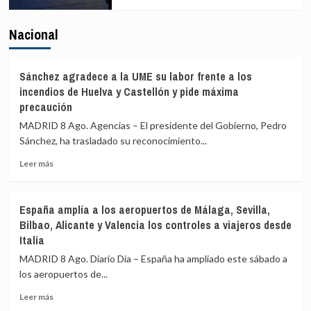
Nacional
Sánchez agradece a la UME su labor frente a los
incendios de Huelva y Castellón y pide máxima
precaución
MADRID 8 Ago. Agencias – El presidente del Gobierno, Pedro
Sánchez, ha trasladado su reconocimiento...
Leer
Leer más
más
sobre
Sánchez
España amplía a los aeropuertos de Málaga, Sevilla,
agradece
Bilbao, Alicante y Valencia los controles a viajeros desde
a
Italia
la
UME
MADRID 8 Ago. Diario Dia – España ha ampliado este sábado a
su
los aeropuertos de...
labor
frente
Leer
Leer más
a
más