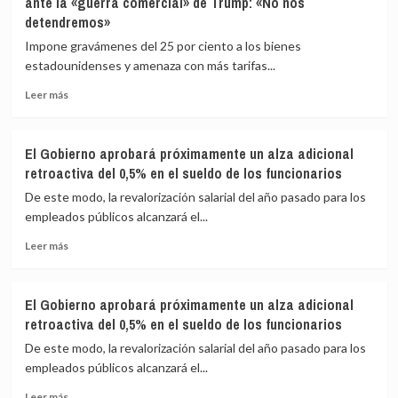
ante la «guerra comercial» de Trump: «No nos
cumple
la
detendremos»
con
inflación
el
subyacente
Impone gravámenes del 25 por ciento a los bienes
guion
escala
estadounidenses y amenaza con más tarifas...
y
al
baja
2,7%
Leer
Leer más
los
más
tipos
sobre
en
Trudeau
El Gobierno aprobará próximamente un alza adicional
25
anuncia
retroactiva del 0,5% en el sueldo de los funcionarios
puntos
aranceles
básicos
a
De este modo, la revalorización salarial del año pasado para los
tras
las
empleados públicos alcanzará el...
mantenerlos
importaciones
congelados
Leer
de
Leer más
desde
más
EEUU
enero
sobre
ante
El
la
El Gobierno aprobará próximamente un alza adicional
Gobierno
«guerra
retroactiva del 0,5% en el sueldo de los funcionarios
aprobará
comercial»
próximamente
de
De este modo, la revalorización salarial del año pasado para los
un
Trump:
empleados públicos alcanzará el...
alza
«No
Leer
adicional
nos
Leer más