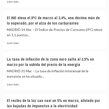
Leer
se
mayo
Leer más
más
moderó
sobre
en
Banco
abril
El INE eleva el IPC de marzo al 3,4%, una décima más de
Mundial
al
lo esperado, por el alza de los carburantes
prevé
3,2%
una
por
MADRID 14 Abr. – El Índice de Precios de Consumo (IPC) elevó
subida
la
en 1,1 puntos...
del
bajada
Leer
23,6%
de
Leer más
más
en
la
sobre
los
luz
El
precios
y
La tasa de inflación de la zona euro salta al 2,5% en
INE
de
pese
marzo por la subida del precio de la energía
eleva
la
al
el
energía
alza
MADRID 31 Mar. – La tasa de inflación interanual de la
IPC
en
de
eurozona se ha situado...
de
2026
las
Leer
marzo
por
Leer más
gasolinas
más
al
la
sobre
3,4%,
guerra
La
una
en
El recibo de la luz cae casi un 5% en marzo, aliviado por
tasa
décima
Irán
las bajadas de impuestos a la electricidad
de
más