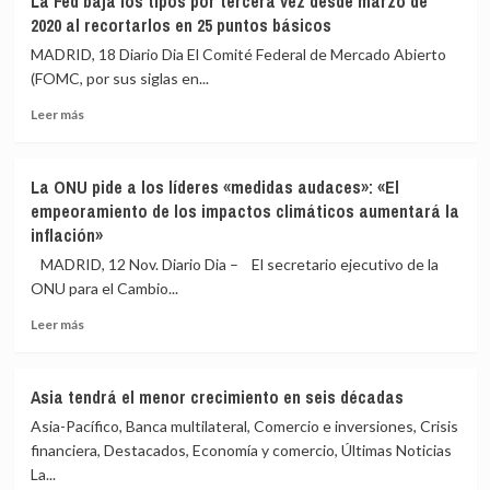
La Fed baja los tipos por tercera vez desde marzo de
señala
Gobierno
2020 al recortarlos en 25 puntos básicos
la
cierra
«esquizofrenia»
2024
MADRID, 18 Diario Dia El Comité Federal de Mercado Abierto
de
sin
(FOMC, por sus siglas en...
Feijóo
cumplir
entre
Leer
mandatos
Leer más
Junts,
más
del
Ayuso
sobre
Congreso
y
La
sobre
La ONU pide a los líderes «medidas audaces»: «El
Vox
Fed
el
empeoramiento de los impactos climáticos aumentará la
baja
Sáhara,
inflación»
los
Venezuela
tipos
o
MADRID, 12 Nov. Diario Dia – El secretario ejecutivo de la
por
auditorías
ONU para el Cambio...
tercera
del
vez
caso
Leer
Leer más
desde
Koldo
más
marzo
sobre
de
La
Asia tendrá el menor crecimiento en seis décadas
2020
ONU
al
Asia-Pacífico, Banca multilateral, Comercio e inversiones, Crisis
pide
recortarlos
a
financiera, Destacados, Economía y comercio, Últimas Noticias
en
los
La...
25
líderes