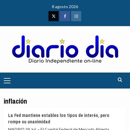
Saltar
8 agosto 2026
al
contenido
Twitter
Facebook
Instagram
Menú
principal
inflación
La Fed mantiene estables los tipos de interés, pero
rompe su unanimidad
MADRID 29 Jul. – El Comité Federal de Mercado Abierto