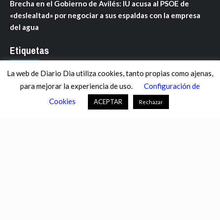
Brecha en el Gobierno de Avilés: IU acusa al PSOE de
«deslealtad» por negociar a sus espaldas con la empresa
del agua
Etiquetas
La web de Diario Dia utiliza cookies, tanto propias como ajenas,
ANDALUCÍA
ARAGÓN
ASTURIAS
C. VALENCIANA
para mejorar la experiencia de uso.
Configuración de
CASTILLA-LA MANCHA
CASTILLA Y LEÓN
CATALUNYA
Cookies
ACEPTAR
Rechazar
CHANCE
CIENCIA
CULTURA
DEFENSA
DEPORTES
DESCONECTA
DESTACADOS
ECONOMÍA FINANZAS
EDUCACIÓN
ESPAÑA
ESTADOS UNIDOS
EUROPA
EXTREMADURA
FÚTBOL
GALICIA
GENTE
GOBIERNO
IGUALDAD
INFOSALUS.COM
INTERNACIONAL
INVESTIGACIÓN
ISLAS BALEARES