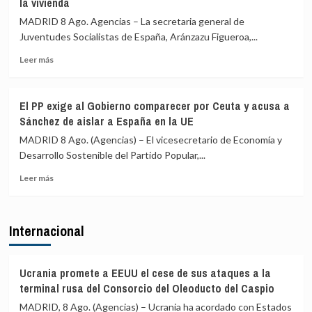
la vivienda
puerta
la
de
UE
MADRID 8 Ago. Agencias – La secretaria general de
avión»
el
Juventudes Socialistas de España, Aránzazu Figueroa,...
restablecimiento
de
Leer
Leer más
controles
más
fronterizos
sobre
en
Juventudes
El PP exige al Gobierno comparecer por Ceuta y acusa a
conexiones
del
Sánchez de aislar a España en la UE
aéreas
PSOE
y
acusa
MADRID 8 Ago. (Agencias) – El vicesecretario de Economía y
marítimas
a
Desarrollo Sostenible del Partido Popular,...
con
Ayuso
Italia
Leer
de
Leer más
más
ir
sobre
«de
El
ático
Internacional
PP
en
exige
ático»
al
mientras
Gobierno
familias
Ucrania promete a EEUU el cese de sus ataques a la
comparecer
y
terminal rusa del Consorcio del Oleoducto del Caspio
por
jóvenes
MADRID, 8 Ago. (Agencias) – Ucrania ha acordado con Estados
Ceuta
no