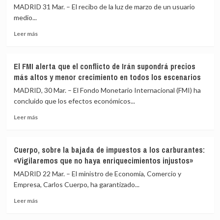
inflación
de
MADRID 31 Mar. – El recibo de la luz de marzo de un usuario
de
lo
medio...
la
esperado,
Leer
zona
por
Leer más
más
euro
el
sobre
salta
alza
El
al
de
El FMI alerta que el conflicto de Irán supondrá precios
recibo
2,5%
los
más altos y menor crecimiento en todos los escenarios
de
en
carburantes
la
marzo
MADRID, 30 Mar. – El Fondo Monetario Internacional (FMI) ha
luz
por
concluido que los efectos económicos...
cae
la
Leer
casi
subida
Leer más
más
un
del
sobre
5%
precio
El
en
de
Cuerpo, sobre la bajada de impuestos a los carburantes:
FMI
marzo,
la
«Vigilaremos que no haya enriquecimientos injustos»
alerta
aliviado
energía
que
por
MADRID 22 Mar. – El ministro de Economía, Comercio y
el
las
Empresa, Carlos Cuerpo, ha garantizado...
conflicto
bajadas
Leer
de
de
Leer más
más
Irán
impuestos
sobre
supondrá
a