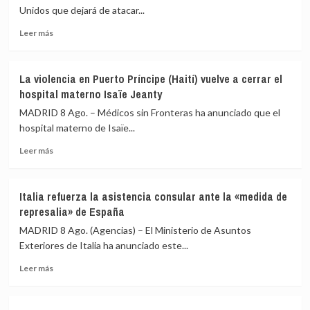
Unidos que dejará de atacar...
y
pueden
acusa
acceder
Leer
Leer más
a
a
más
Sánchez
la
sobre
de
vivienda
Ucrania
aislar
La violencia en Puerto Príncipe (Haití) vuelve a cerrar el
promete
a
hospital materno Isaïe Jeanty
a
España
EEUU
MADRID 8 Ago. – Médicos sin Fronteras ha anunciado que el
en
el
hospital materno de Isaïe...
la
cese
UE
Leer
de
Leer más
más
sus
sobre
ataques
La
a
Italia refuerza la asistencia consular ante la «medida de
violencia
la
represalia» de España
en
terminal
Puerto
rusa
MADRID 8 Ago. (Agencias) – El Ministerio de Asuntos
Príncipe
del
Exteriores de Italia ha anunciado este...
(Haití)
Consorcio
Leer
vuelve
del
Leer más
más
a
Oleoducto
sobre
cerrar
del
Italia
el
Caspio