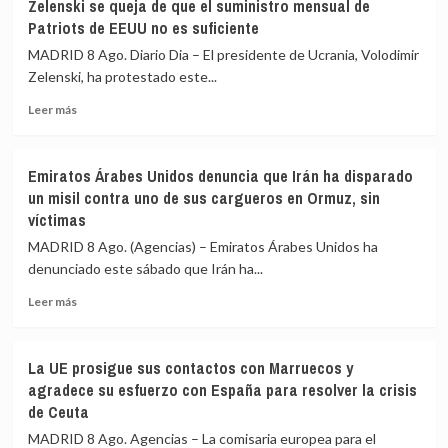
Zelenski se queja de que el suministro mensual de
refuerza
hospital
Patriots de EEUU no es suficiente
la
materno
asistencia
Isaïe
MADRID 8 Ago. Diario Dia – El presidente de Ucrania, Volodimir
consular
Jeanty
Zelenski, ha protestado este...
ante
Leer
la
Leer más
más
«medida
sobre
de
Zelenski
represalia»
Emiratos Árabes Unidos denuncia que Irán ha disparado
se
de
un misil contra uno de sus cargueros en Ormuz, sin
queja
España
víctimas
de
que
MADRID 8 Ago. (Agencias) – Emiratos Árabes Unidos ha
el
denunciado este sábado que Irán ha...
suministro
mensual
Leer
Leer más
de
más
Patriots
sobre
de
Emiratos
La UE prosigue sus contactos con Marruecos y
EEUU
Árabes
agradece su esfuerzo con España para resolver la crisis
no
Unidos
de Ceuta
es
denuncia
suficiente
que
MADRID 8 Ago. Agencias – La comisaria europea para el