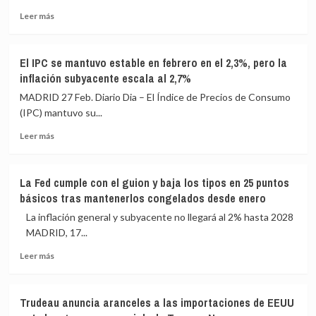
para
autónomos
Leer
España,
y
Leer más
más
al
clase
sobre
2,1%
media
El
en
El IPC se mantuvo estable en febrero en el 2,3%, pero la
Ibex
2026
inflación subyacente escala al 2,7%
35
y
se
al
MADRID 27 Feb. Diario Dia – El Índice de Precios de Consumo
desploma
1,8%
(IPC) mantuvo su...
un
en
Leer
4,55%
2027,
Leer más
más
hasta
por
sobre
los
la
El
17.062
guerra
La Fed cumple con el guion y baja los tipos en 25 puntos
IPC
enteros
en
básicos tras mantenerlos congelados desde enero
se
por
Irán
mantuvo
la
La inflación general y subyacente no llegará al 2% hasta 2028
estable
escalada
MADRID, 17...
en
en
Leer
febrero
Oriente
Leer más
más
en
Medio
sobre
el
La
2,3%,
Trudeau anuncia aranceles a las importaciones de EEUU
Fed
pero