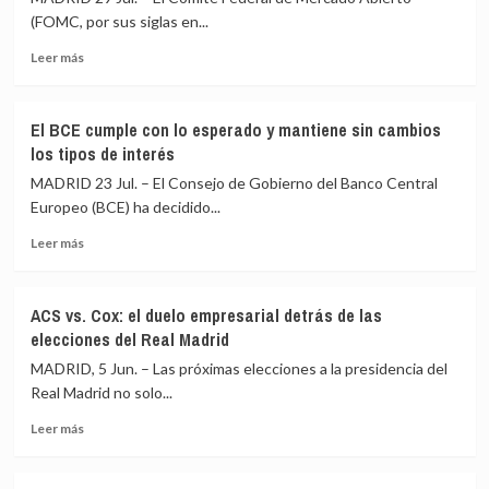
(FOMC, por sus siglas en...
Leer
Leer más
más
sobre
La
El BCE cumple con lo esperado y mantiene sin cambios
Fed
los tipos de interés
mantiene
estables
MADRID 23 Jul. – El Consejo de Gobierno del Banco Central
los
Europeo (BCE) ha decidido...
tipos
Leer
de
Leer más
más
interés,
sobre
pero
El
rompe
ACS vs. Cox: el duelo empresarial detrás de las
BCE
su
elecciones del Real Madrid
cumple
unanimidad
con
MADRID, 5 Jun. – Las próximas elecciones a la presidencia del
lo
Real Madrid no solo...
esperado
Leer
y
Leer más
más
mantiene
sobre
sin
ACS
cambios