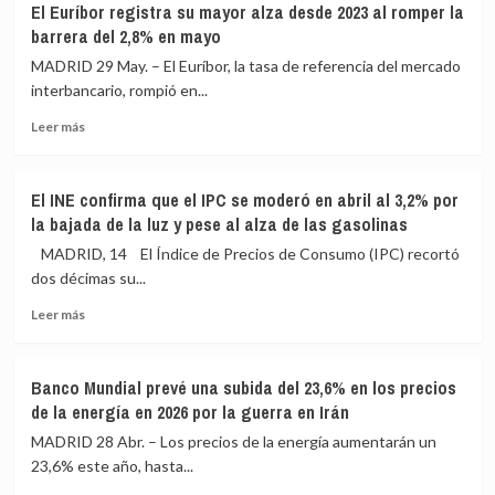
El Euríbor registra su mayor alza desde 2023 al romper la
vs.
los
barrera del 2,8% en mayo
Cox:
tipos
el
de
MADRID 29 May. – El Euríbor, la tasa de referencia del mercado
duelo
interés
interbancario, rompió en...
empresarial
Leer
detrás
Leer más
más
de
sobre
las
El
elecciones
El INE confirma que el IPC se moderó en abril al 3,2% por
Euríbor
del
la bajada de la luz y pese al alza de las gasolinas
registra
Real
su
Madrid
MADRID, 14 El Índice de Precios de Consumo (IPC) recortó
mayor
dos décimas su...
alza
Leer
desde
Leer más
más
2023
sobre
al
El
romper
Banco Mundial prevé una subida del 23,6% en los precios
INE
la
de la energía en 2026 por la guerra en Irán
confirma
barrera
que
del
MADRID 28 Abr. – Los precios de la energía aumentarán un
el
2,8%
23,6% este año, hasta...
IPC
en