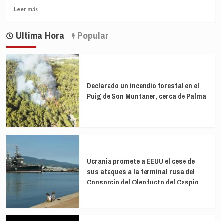
puntos
Leer
«medidas
Leer más
básicos
más
audaces»:
sobre
«El
Ultima Hora
Popular
Asia
empeoramiento
tendrá
de
el
los
menor
impactos
crecimiento
climáticos
en
aumentará
Declarado un incendio forestal en el
seis
la
Puig de Son Muntaner, cerca de Palma
décadas
inflación»
Ucrania promete a EEUU el cese de
sus ataques a la terminal rusa del
Consorcio del Oleoducto del Caspio