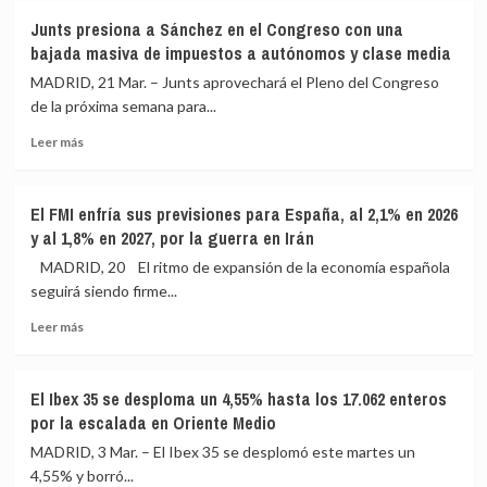
Cuerpo,
precios
la
Junts presiona a Sánchez en el Congreso con una
sobre
más
electricidad
bajada masiva de impuestos a autónomos y clase media
la
altos
bajada
y
MADRID, 21 Mar. – Junts aprovechará el Pleno del Congreso
de
menor
de la próxima semana para...
impuestos
crecimiento
Leer
a
en
Leer más
más
los
todos
sobre
carburantes:
los
Junts
«Vigilaremos
escenarios
El FMI enfría sus previsiones para España, al 2,1% en 2026
presiona
que
y al 1,8% en 2027, por la guerra en Irán
a
no
Sánchez
haya
MADRID, 20 El ritmo de expansión de la economía española
en
enriquecimientos
seguirá siendo firme...
el
injustos»
Leer
Congreso
Leer más
más
con
sobre
una
El
bajada
El Ibex 35 se desploma un 4,55% hasta los 17.062 enteros
FMI
masiva
por la escalada en Oriente Medio
enfría
de
sus
impuestos
MADRID, 3 Mar. – El Ibex 35 se desplomó este martes un
previsiones
a
4,55% y borró...