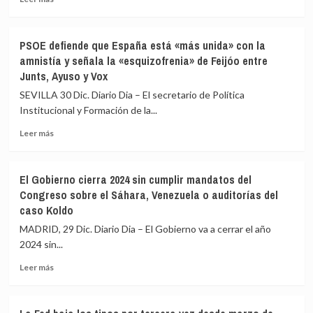
más
retroactiva
detendremos»
sobre
del
El
0,5%
PSOE defiende que España está «más unida» con la
Gobierno
en
amnistía y señala la «esquizofrenia» de Feijóo entre
aprobará
el
Junts, Ayuso y Vox
próximamente
sueldo
un
de
SEVILLA 30 Dic. Diario Dia – El secretario de Política
alza
los
Institucional y Formación de la...
adicional
funcionarios
retroactiva
Leer
Leer más
del
más
0,5%
sobre
en
PSOE
El Gobierno cierra 2024 sin cumplir mandatos del
el
defiende
Congreso sobre el Sáhara, Venezuela o auditorías del
sueldo
que
caso Koldo
de
España
los
está
MADRID, 29 Dic. Diario Dia – El Gobierno va a cerrar el año
funcionarios
«más
2024 sin...
unida»
con
Leer
Leer más
la
más
amnistía
sobre
y
El