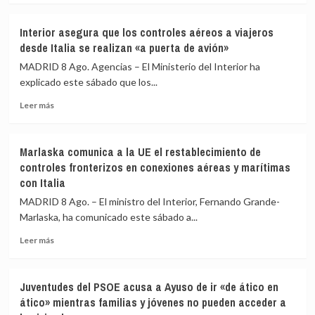
los
sobre
incendios
España
Interior asegura que los controles aéreos a viajeros
de
amplía
desde Italia se realizan «a puerta de avión»
Huelva
a
y
los
MADRID 8 Ago. Agencias – El Ministerio del Interior ha
Castellón
aeropuertos
explicado este sábado que los...
y
de
pide
Leer
Málaga,
Leer más
máxima
más
Sevilla,
precaución
sobre
Bilbao,
Interior
Alicante
Marlaska comunica a la UE el restablecimiento de
asegura
y
controles fronterizos en conexiones aéreas y marítimas
que
Valencia
con Italia
los
los
controles
controles
MADRID 8 Ago. – El ministro del Interior, Fernando Grande-
aéreos
a
Marlaska, ha comunicado este sábado a...
a
viajeros
viajeros
desde
Leer
Leer más
desde
Italia
más
Italia
sobre
se
Marlaska
Juventudes del PSOE acusa a Ayuso de ir «de ático en
realizan
comunica
ático» mientras familias y jóvenes no pueden acceder a
«a
a