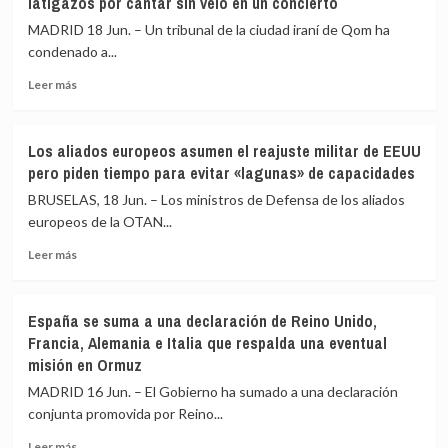
latigazos por cantar sin velo en un concierto
a
con
los
EEUU
MADRID 18 Jun. – Un tribunal de la ciudad iraní de Qom ha
aliados
tras
condenado a...
de
la
Leer
la
firma
Leer más
más
OTAN
del
sobre
mientras
preacuerdo
Un
debaten
Los aliados europeos asumen el reajuste militar de EEUU
tribunal
cómo
pero piden tiempo para evitar «lagunas» de capacidades
iraní
cubrir
condena
su
BRUSELAS, 18 Jun. – Los ministros de Defensa de los aliados
a
repliegue
europeos de la OTAN...
una
militar
Leer
cantante
de
Leer más
más
a
Europa
sobre
más
Los
de
España se suma a una declaración de Reino Unido,
aliados
70
Francia, Alemania e Italia que respalda una eventual
europeos
latigazos
misión en Ormuz
asumen
por
el
cantar
MADRID 16 Jun. – El Gobierno ha sumado a una declaración
reajuste
sin
conjunta promovida por Reino...
militar
velo
de
en
Leer
Leer más