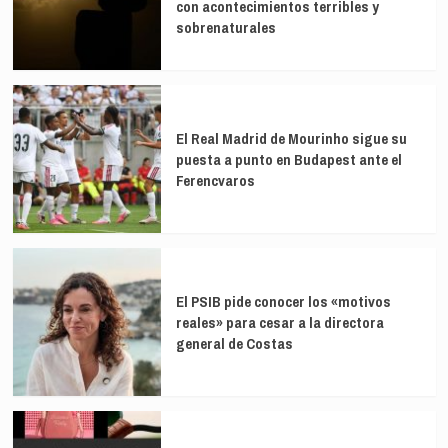
con acontecimientos terribles y
estrecho
Irán
de
sobrenaturales
Ormuz
El Real Madrid de Mourinho sigue su
puesta a punto en Budapest ante el
Ferencvaros
El PSIB pide conocer los «motivos
reales» para cesar a la directora
general de Costas