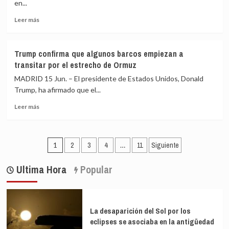
comprará»
en...
de
armas
Leer
Nueva
Leer más
nucleares
más
Zelanda
sobre
El
Trump confirma que algunos barcos empiezan a
Ibex
transitar por el estrecho de Ormuz
35
cierra
MADRID 15 Jun. – El presidente de Estados Unidos, Donald
por
Trump, ha afirmado que el...
encima
Leer
de
Leer más
más
los
sobre
19.000
Trump
puntos
Paginación
confirma
por
1
2
3
4
…
11
Siguiente
que
primera
de
algunos
vez
Ultima Hora
Popular
entradas
barcos
tras
empiezan
el
a
acuerdo
transitar
de
La desaparición del Sol por los
por
paz
eclipses se asociaba en la antigüedad
el
en