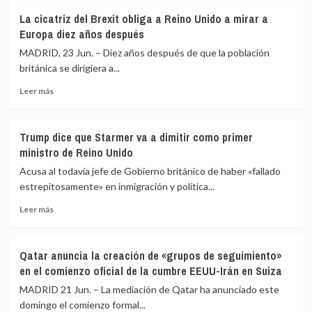
Casi
ofensiva
y
La cicatriz del Brexit obliga a Reino Unido a mirar a
toda
en
aliados
Europa diez años después
España
el
estará
estrecho
MADRID, 23 Jun. – Diez años después de que la población
hoy
de
británica se dirigiera a...
en
Ormuz
Leer
aviso
Leer más
más
por
sobre
calor,
La
con
Trump dice que Starmer va a dimitir como primer
cicatriz
Cantabria
ministro de Reino Unido
del
y
Brexit
País
Acusa al todavía jefe de Gobierno británico de haber «fallado
obliga
Vasco
estrepitosamente» en inmigración y política...
a
en
Leer
Reino
nivel
Leer más
más
Unido
rojo
sobre
a
Trump
mirar
Qatar anuncia la creación de «grupos de seguimiento»
dice
a
en el comienzo oficial de la cumbre EEUU-Irán en Suiza
que
Europa
Starmer
diez
MADRID 21 Jun. – La mediación de Qatar ha anunciado este
va
años
domingo el comienzo formal...