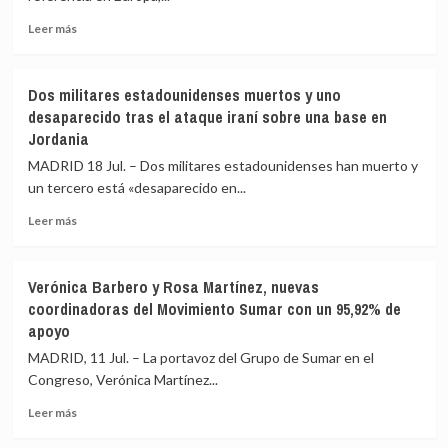
d’Uixó
de
Leer
contiene
Hamás
Leer más
más
el
sobre
crecimiento,
El
pero
Dos militares estadounidenses muertos y uno
Brent
preocupa
desaparecido tras el ataque iraní sobre una base en
rebasa
el
Jordania
los
humo:
100
«No
MADRID 18 Jul. – Dos militares estadounidenses han muerto y
dólares
hay
un tercero está «desaparecido en...
por
que
primera
bajar
Leer
Leer más
vez
la
más
en
guardia»
sobre
los
Dos
Verónica Barbero y Rosa Martínez, nuevas
últimos
militares
coordinadoras del Movimiento Sumar con un 95,92% de
dos
estadounidenses
apoyo
meses
muertos
tras
y
MADRID, 11 Jul. – La portavoz del Grupo de Sumar en el
el
uno
Congreso, Verónica Martínez...
alza
desaparecido
de
tras
Leer
Leer más
las
el
más
tensiones
ataque
sobre