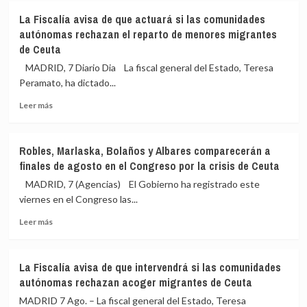
Congreso
España
La Fiscalía avisa de que actuará si las comunidades
qué
da
autónomas rechazan el reparto de menores migrantes
sabía
un
de Ceuta
de
‘ultimátum’
la
a
MADRID, 7 Diario Dia La fiscal general del Estado, Teresa
entrada
Italia
Peramato, ha dictado...
masiva
de
de
3
Leer
Leer más
migrantes
días
más
en
para
sobre
Ceuta
levantar
La
Robles, Marlaska, Bolaños y Albares comparecerán a
los
Fiscalía
finales de agosto en el Congreso por la crisis de Ceuta
controles
avisa
a
de
MADRID, 7 (Agencias) El Gobierno ha registrado este
sus
que
viernes en el Congreso las...
viajeros
actuará
o
Leer
si
Leer más
habrá
más
las
«medidas
sobre
comunidades
proporcionales»
Robles,
autónomas
La Fiscalía avisa de que intervendrá si las comunidades
Marlaska,
rechazan
autónomas rechazan acoger migrantes de Ceuta
Bolaños
el
y
reparto
MADRID 7 Ago. – La fiscal general del Estado, Teresa