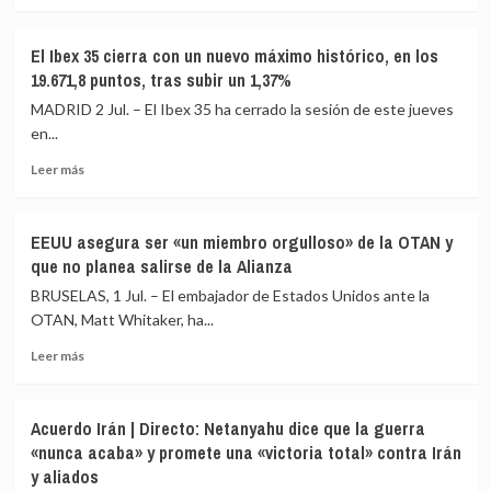
más
a
Europa
sobre
partir
Cientos
El Ibex 35 cierra con un nuevo máximo histórico, en los
de
de
19.671,8 puntos, tras subir un 1,37%
agosto
miles
de
MADRID 2 Jul. – El Ibex 35 ha cerrado la sesión de este jueves
personas
en...
comienzan
Leer
a
Leer más
más
despedir
sobre
en
El
Teherán
EEUU asegura ser «un miembro orgulloso» de la OTAN y
Ibex
los
que no planea salirse de la Alianza
35
restos
cierra
mortales
BRUSELAS, 1 Jul. – El embajador de Estados Unidos ante la
con
del
OTAN, Matt Whitaker, ha...
un
líder
Leer
nuevo
supremo
Leer más
más
máximo
Alí
sobre
histórico,
Jamenei
EEUU
en
Acuerdo Irán | Directo: Netanyahu dice que la guerra
asegura
los
«nunca acaba» y promete una «victoria total» contra Irán
ser
19.671,8
y aliados
«un
puntos,