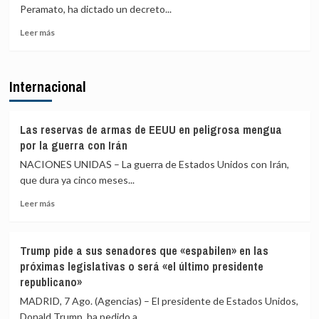
Albares
de
Peramato, ha dictado un decreto...
comparecerán
menores
Leer
a
migrantes
Leer más
más
finales
de
sobre
de
Ceuta
La
agosto
Internacional
Fiscalía
en
avisa
el
de
Congreso
que
por
Las reservas de armas de EEUU en peligrosa mengua
intervendrá
la
por la guerra con Irán
si
crisis
NACIONES UNIDAS – La guerra de Estados Unidos con Irán,
las
de
que dura ya cinco meses...
comunidades
Ceuta
autónomas
Leer
Leer más
rechazan
más
acoger
sobre
migrantes
Las
de
Trump pide a sus senadores que «espabilen» en las
reservas
Ceuta
próximas legislativas o será «el último presidente
de
republicano»
armas
de
MADRID, 7 Ago. (Agencias) – El presidente de Estados Unidos,
EEUU
Donald Trump, ha pedido a...