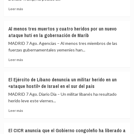
en
peligrosa
Leer
Leer más
mengua
más
por
sobre
la
Trump
Al menos tres muertos y cuatro heridos por un nuevo
guerra
pide
ataque hutí en la gobernación de Marib
con
a
Irán
sus
MADRID 7 Ago. Agencias – Al menos tres miembros de las
senadores
fuerzas gubernamentales yemeníes han...
que
Leer
«espabilen»
Leer más
más
en
sobre
las
Al
próximas
El Ejército de Líbano denuncia un militar herido en un
menos
legislativas
«ataque hostil» de Israel en el sur del país
tres
o
muertos
será
MADRID 7 Ago. Diario Dia – Un militar libanés ha resultado
y
«el
herido leve este viernes...
cuatro
último
Leer
heridos
presidente
Leer más
más
por
republicano»
sobre
un
El
nuevo
El CICR anuncia que el Gobierno congoleño ha liberado a
Ejército
ataque