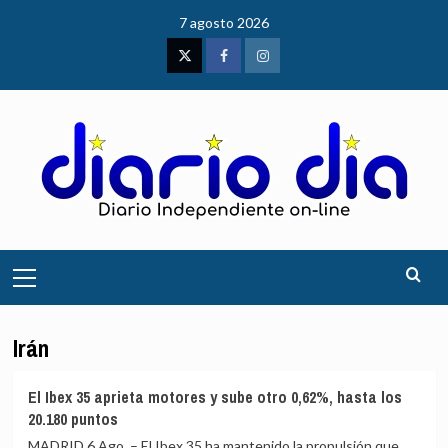
Saltar
7 agosto 2026
al
contenido
Twitter
Facebook
Instagram
Menú
principal
Irán
El Ibex 35 aprieta motores y sube otro 0,62%, hasta los
20.180 puntos
MADRID 6 Ago. – El Ibex 35 ha mantenido la propulsión que