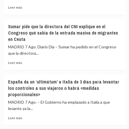
Leer
Leer más
más
sobre
Compromís
Sumar pide que la directora del CNI explique en el
lleva
Congreso qué sabía de la entrada masiva de migrantes
a
en Ceuta
la
Fiscalía
MADRID 7 Ago. Diario Dia – Sumar ha pedido en el Congreso
las
que la directora...
palabras
del
Leer
Leer más
dirigente
más
de
sobre
Vox
Sumar
España da un ‘ultimátum’ a Italia de 3 días para levantar
llamando
pide
los controles a sus viajeros o habrá «medidas
a
que
proporcionales»
«cazar»
la
a
directora
MADRID 7 Ago. – El Gobierno ha emplazado a Italia a que
los
del
levante ya la...
migrantes
CNI
de
explique
Leer
Leer más
Ceuta
en
más
el
sobre