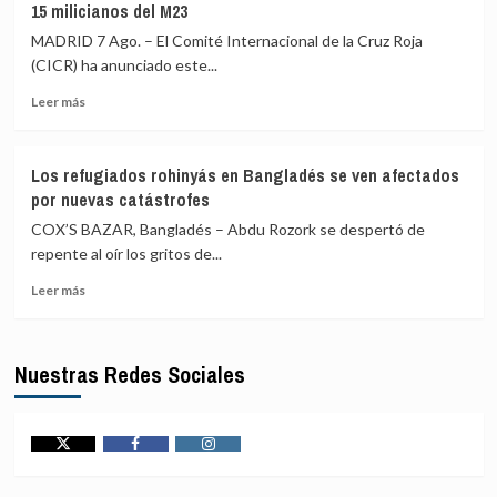
15 milicianos del M23
de
hutí
Líbano
en
MADRID 7 Ago. – El Comité Internacional de la Cruz Roja
denuncia
la
(CICR) ha anunciado este...
un
gobernación
Leer
militar
de
Leer más
más
herido
Marib
sobre
en
El
un
Los refugiados rohinyás en Bangladés se ven afectados
CICR
«ataque
por nuevas catástrofes
anuncia
hostil»
que
de
COX’S BAZAR, Bangladés – Abdu Rozork se despertó de
el
Israel
repente al oír los gritos de...
Gobierno
en
Leer
congoleño
el
Leer más
más
ha
sur
sobre
liberado
del
Los
a
país
Nuestras Redes Sociales
refugiados
15
rohinyás
milicianos
en
del
Bangladés
M23
se
Twitter
Facebook
Instagram
ven