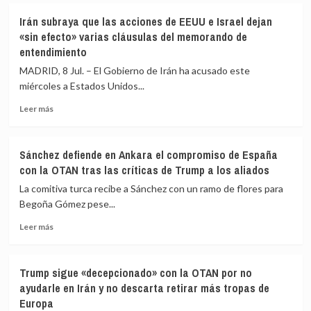
en
iraní
Verónica
Irán subraya que las acciones de EEUU e Israel dejan
Irán
sobre
Barbero
«sin efecto» varias cláusulas del memorando de
una
y
entendimiento
base
Rosa
en
Martínez,
MADRID, 8 Jul. – El Gobierno de Irán ha acusado este
Jordania
nuevas
miércoles a Estados Unidos...
coordinadoras
del
Leer
Leer más
Movimiento
más
Sumar
sobre
con
Irán
Sánchez defiende en Ankara el compromiso de España
un
subraya
con la OTAN tras las críticas de Trump a los aliados
95,92%
que
de
las
La comitiva turca recibe a Sánchez con un ramo de flores para
apoyo
acciones
Begoña Gómez pese...
de
Leer
EEUU
Leer más
más
e
sobre
Israel
Sánchez
dejan
Trump sigue «decepcionado» con la OTAN por no
defiende
«sin
ayudarle en Irán y no descarta retirar más tropas de
en
efecto»
Europa
Ankara
varias