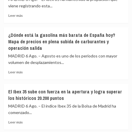
viene registrando esta...
Leer
Leer más
más
sobre
El
¿Dónde está la gasolina más barata de España hoy?
Ibex
Mapa de precios en plena subida de carburantes y
35
operación salida
aprieta
motores
MADRID 6 Ago. – Agosto es uno de los periodos con mayor
y
volumen de desplazamientos...
sube
otro
Leer
Leer más
0,62%,
más
hasta
sobre
los
¿Dónde
El Ibex 35 sube con fuerza en la apertura y logra superar
20.180
está
los históricos 20.200 puntos
puntos
la
gasolina
MADRID 6 Ago. – El índice Ibex 35 de la Bolsa de Madrid ha
más
comenzado...
barata
Leer
de
Leer más
más
España