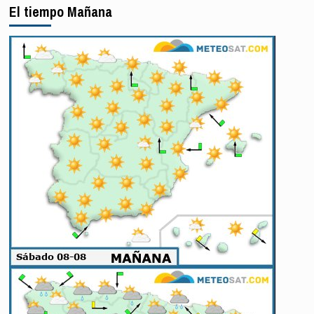
afectados
El tiempo Mañana
por
nuevas
catástrofes