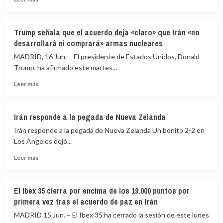
EEUU
un
más
pero
concierto
sobre
piden
España
Trump señala que el acuerdo deja «claro» que Irán «no
tiempo
se
desarrollará ni comprará» armas nucleares
para
suma
evitar
a
MADRID, 16 Jun. – El presidente de Estados Unidos, Donald
«lagunas»
una
Trump, ha afirmado este martes...
de
declaración
capacidades
Leer
de
Leer más
más
Reino
sobre
Unido,
Trump
Francia,
Irán responde a la pegada de Nueva Zelanda
señala
Alemania
Irán responde a la pegada de Nueva Zelanda Un bonito 2-2 en
que
e
el
Italia
Los Ángeles dejó...
acuerdo
que
Leer
Leer más
deja
respalda
más
«claro»
una
sobre
que
eventual
Irán
Irán
misión
El Ibex 35 cierra por encima de los 19.000 puntos por
responde
«no
en
primera vez tras el acuerdo de paz en Irán
a
desarrollará
Ormuz
la
MADRID 15 Jun. – El Ibex 35 ha cerrado la sesión de este lunes
ni
pegada