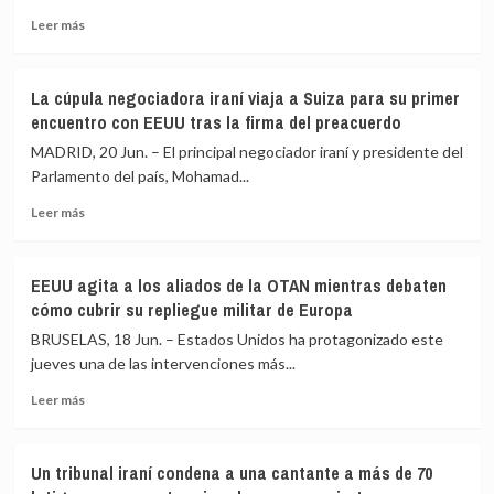
a
después
Leer
dimitir
Leer más
más
como
sobre
primer
Qatar
ministro
La cúpula negociadora iraní viaja a Suiza para su primer
anuncia
de
encuentro con EEUU tras la firma del preacuerdo
la
Reino
creación
Unido
MADRID, 20 Jun. – El principal negociador iraní y presidente del
de
Parlamento del país, Mohamad...
«grupos
Leer
de
Leer más
más
seguimiento»
sobre
en
La
el
EEUU agita a los aliados de la OTAN mientras debaten
cúpula
comienzo
cómo cubrir su repliegue militar de Europa
negociadora
oficial
iraní
de
BRUSELAS, 18 Jun. – Estados Unidos ha protagonizado este
viaja
la
jueves una de las intervenciones más...
a
cumbre
Leer
Suiza
EEUU-
Leer más
más
para
Irán
sobre
su
en
EEUU
primer
Suiza
Un tribunal iraní condena a una cantante a más de 70
agita
encuentro