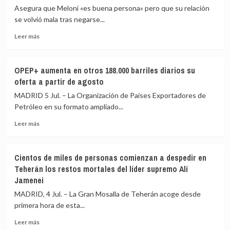
el
cláusulas
Asegura que Meloni «es buena persona» pero que su relación
compromiso
del
se volvió mala tras negarse...
de
memorando
España
de
Leer
Leer más
con
entendimiento
más
la
sobre
OTAN
Trump
OPEP+ aumenta en otros 188.000 barriles diarios su
tras
sigue
oferta a partir de agosto
las
«decepcionado»
críticas
con
MADRID 5 Jul. – La Organización de Países Exportadores de
de
la
Petróleo en su formato ampliado...
Trump
OTAN
a
Leer
por
Leer más
los
más
no
aliados
sobre
ayudarle
OPEP+
en
Cientos de miles de personas comienzan a despedir en
aumenta
Irán
Teherán los restos mortales del líder supremo Alí
en
y
Jamenei
otros
no
188.000
descarta
MADRID, 4 Jul. – La Gran Mosalla de Teherán acoge desde
barriles
retirar
primera hora de esta...
diarios
más
su
tropas
Leer
Leer más
oferta
de