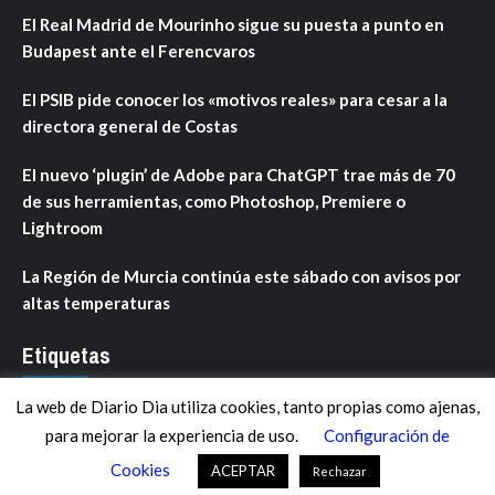
El Real Madrid de Mourinho sigue su puesta a punto en
Budapest ante el Ferencvaros
El PSIB pide conocer los «motivos reales» para cesar a la
directora general de Costas
El nuevo ‘plugin’ de Adobe para ChatGPT trae más de 70
de sus herramientas, como Photoshop, Premiere o
Lightroom
La Región de Murcia continúa este sábado con avisos por
altas temperaturas
Etiquetas
La web de Diario Dia utiliza cookies, tanto propias como ajenas,
ANDALUCÍA
ARAGÓN
ASTURIAS
C. VALENCIANA
para mejorar la experiencia de uso.
Configuración de
CASTILLA-LA MANCHA
CASTILLA Y LEÓN
CATALUNYA
Cookies
ACEPTAR
Rechazar