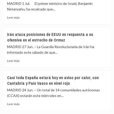
miembro
tras
MADRID 1 Jul. El primer ministro de Israel, Benjamin
orgulloso»
subir
Netanyahu, ha recalcado que...
de
un
la
1,37%
Leer
Leer más
OTAN
más
y
sobre
que
Acuerdo
Irán ataca posiciones de EEUU en respuesta a su
no
Irán
ofensiva en el estrecho de Ormuz
planea
|
salirse
Directo:
MADRID 27 Jun. – La Guardia Revolucionaria de Irán ha
de
Netanyahu
informado este sábado de que...
la
dice
Alianza
Leer
que
Leer más
más
la
sobre
guerra
Irán
«nunca
Casi toda España estará hoy en aviso por calor, con
ataca
acaba»
Cantabria y País Vasco en nivel rojo
posiciones
y
de
promete
MADRID 24 Jun. – Un total de 14 comunidades autónomas
EEUU
una
(CCAA) estarán este miércoles en...
en
«victoria
Leer
respuesta
total»
Leer más
más
a
contra
sobre
su
Irán