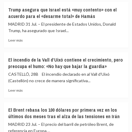
sobre
hoy?
El
Mapa
Trump asegura que Israel está «muy contento» con el
Ibex
de
acuerdo para el «desarme total» de Hamás
35
precios
sube
en
MADRID 31 Jul. – El presidente de Estados Unidos, Donald
con
plena
Trump, ha asegurado que Israel...
fuerza
subida
Leer
en
de
Leer más
más
la
carburantes
sobre
apertura
y
Trump
y
operación
El incendio de la Vall d’Uixó contiene el crecimiento, pero
asegura
logra
salida
preocupa el humo: «No hay que bajar la guardia»
que
superar
Israel
los
CASTELLÓ, 28B El incendio declarado en al Vall d’Uixó
está
históricos
(Castellón) no crece de manera significativa...
«muy
20.200
Leer
contento»
puntos
Leer más
más
con
sobre
el
El
acuerdo
El Brent rebasa los 100 dólares por primera vez en los
incendio
para
últimos dos meses tras el alza de las tensiones en Irán
de
el
la
«desarme
MADRID 23 Jul. – El precio del barril de petróleo Brent, de
Vall
total»
referencia en Europa,...