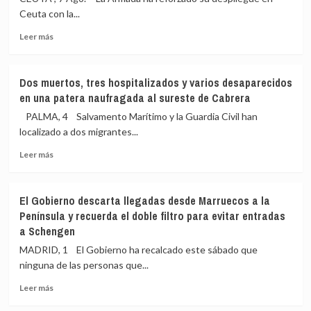
Ceuta con la...
Leer
Leer más
más
sobre
Dos
Dos muertos, tres hospitalizados y varios desaparecidos
fragatas
en una patera naufragada al sureste de Cabrera
de
la
PALMA, 4 Salvamento Marítimo y la Guardia Civil han
Armada
localizado a dos migrantes...
ya
Leer
operan
Leer más
más
en
sobre
la
Dos
bahía
El Gobierno descarta llegadas desde Marruecos a la
muertos,
sur
Península y recuerda el doble filtro para evitar entradas
tres
de
a Schengen
hospitalizados
Ceuta
y
MADRID, 1 El Gobierno ha recalcado este sábado que
varios
ninguna de las personas que...
desaparecidos
en
Leer
Leer más
una
más
patera