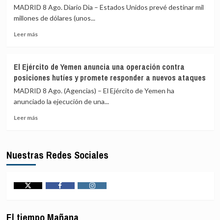
ordena
horas
MADRID 8 Ago. Diario Dia – Estados Unidos prevé destinar mil
el
para
millones de dólares (unos...
traslado
recibir
Leer
de
atención
Leer más
más
117
médica
sobre
presos
EEUU
de
El Ejército de Yemen anuncia una operación contra
prevé
alto
posiciones hutíes y promete responder a nuevos ataques
un
perfil
paquete
a
MADRID 8 Ago. (Agencias) – El Ejército de Yemen ha
de
cárceles
anunciado la ejecución de una...
seguridad
de
Leer
de
máxima
Leer más
más
mil
seguridad
sobre
millones
El
para
Nuestras Redes Sociales
Ejército
Colombia
de
tras
Yemen
la
anuncia
llegada
una
de
Twitter
Facebook
Instagram
operación
De
contra
la
El tiempo Mañana
posiciones
Espriella