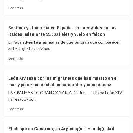
en
los
Leer
respuesta
terremotos
Leer más
más
a
sobre
su
El
ofensiva
Séptimo y último día en España: con acogidos en Las
Servicio
en
Raíces, misa ante 35.000 fieles y vuelo en falcon
Geológico
el
de
estrecho
El Papa advierte a las mafias de que tendrán que comparecer
EEUU
de
ante la «justicia divina»...
estima
Ormuz
Leer
en
Leer más
más
miles
sobre
los
Séptimo
muertos
León XIV reza por los migrantes que han muerto en el
y
por
mar y pide «humanidad, misericordia y compasión»
último
el
día
doble
LAS PALMAS DE GRAN CANARIA, 11 Jun. – El Papa León XIV
en
terremoto
ha rezado «por...
España:
en
Leer
con
Venezuela
Leer más
más
acogidos
sobre
en
León
Las
El obispo de Canarias, en Arguineguín: «La dignidad
XIV
Raíces,