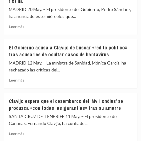
flotilla
«despreciables
flotilla
acciones»
detenidos
MADRID 20 May. – El presidente del Gobierno, Pedro Sánchez,
de
vía
ha anunciado este miércoles que...
Ben
Turquía,
Gvir
según
Leer
Leer más
al
Albares
más
reprender
sobre
y
Sánchez
El Gobierno acusa a Clavijo de buscar «rédito político»
humillar
propondrá
tras acusarles de ocultar casos de hantavirus
a
a
activistas
la
MADRID 12 May. – La ministra de Sanidad, Mónica García, ha
de
UE
rechazado las críticas del...
la
sancionar
flotilla
Leer
al
Leer más
más
ministro
sobre
israelí
El
Ben
Clavijo espera que el desembarco del ‘Mv Hondius’ se
Gobierno
Gvir
produzca «con todas las garantías» tras su amarre
acusa
tras
a
el
SANTA CRUZ DE TENERIFE 11 May. – El presidente de
Clavijo
vídeo
Canarias, Fernando Clavijo, ha confiado...
de
humillando
Leer
buscar
a
Leer más
más
«rédito
los