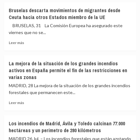
sobre
naufragada
El
Bruselas descarta movimientos de migrantes desde
al
Gobierno
Ceuta hacia otros Estados miembro de la UE
sureste
descarta
de
llegadas
BRUSELAS, 31 La Comisión Europea ha asegurado este
Cabrera
desde
viernes que no se...
Marruecos
Leer
a
Leer más
más
la
sobre
Península
Bruselas
y
La mejora de la situación de los grandes incendios
descarta
recuerda
activos en España permite el fin de las restricciones en
movimientos
el
varias zonas
de
doble
migrantes
filtro
MADRID, 28 La mejora de la situación de los grandes incendios
desde
para
forestales que permanecen este...
Ceuta
evitar
hacia
entradas
Leer
Leer más
otros
a
más
Estados
Schengen
sobre
miembro
La
Los incendios de Madrid, Ávila y Toledo calcinan 77.000
de
mejora
hectáreas y un perímetro de 280 kilómetros
la
de
UE
la
MADRID 26 Jul. – Los incendios forestales que están azotando