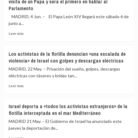
visita de un Papa y será el primero en hablar al
materiales
avión
Parlamento
tras
a
la
España:
MADRID, 4 Jun. – El Papa León XIV llegará este sábado 6 de
explosión
«La
junio a...
de
Iglesia
un
tiene
Leer
Leer más
dron
un
más
naval
mensaje
sobre
en
para
León
Los activistas de la flotilla denuncian «una escalada de
el
todos»
XIV
violencia» de Israel con golpes y descargas eléctricas
puerto
llega
de
este
MADRID, 22 May. – Privación del sueño, golpes, descargas
Constanza,
sábado
eléctricas con táseres y bridas tan...
Rumanía
a
Leer
España
Leer más
más
tras
sobre
15
Los
años
Israel deporta a «todos los activistas extranjeros» de la
activistas
sin
flotilla interceptada en el mar Mediterráneo
de
visita
la
de
MADRID 21 May. – El Gobierno de Israel ha anunciado este
flotilla
un
jueves la deportación de...
denuncian
Papa
Leer
«una
y