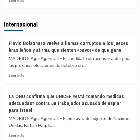
Leer más
más
los
sobre
viajeros
El
procedentes
Internacional
excandidato
de
de
Italia
ERC
en
Flávio Bolsonaro vuelve a llamar corruptos a los jueces
Girona
brasileños y afirma que sienten «pavor» de que gane
expedientado
MADRID 8 Ago. Agencias – El candidato ultraconservador para
deja
las próximas elecciones de octubre en...
el
partido
Leer
Leer más
y
más
renuncia
sobre
a
Flávio
todos
La ONU confirma que UNICEF «está tomando medidas
Bolsonaro
sus
adecuadas» contra un trabajador acusado de espiar
vuelve
cargos
para Israel
a
llamar
MADRID 8 Ago. Agencias – El portavoz de adjunto de Naciones
corruptos
Unidas, Farhan Haq, ha...
a
los
Leer
Leer más
jueces