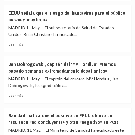
sobre
político»
detenidos
Clavijo
tras
de
EEUU señala que el riesgo del hantavirus para el público
espera
acusarles
la
es «muy, muy bajo»
que
de
flotilla
el
ocultar
MADRID 11 May. – El subsecretario de Salud de Estados
desembarco
casos
Unidos, Brian Christine, ha indicado...
del
de
Leer
‘Mv
hantavirus
Leer más
más
Hondius’
sobre
se
EEUU
produzca
Jan Dobrogowski, capitán del ‘MV Hondius’: «Hemos
señala
«con
pasado semanas extremadamente desafiantes»
que
todas
el
las
MADRID 11 May. – El capitán del crucero ‘MV Hondius’, Jan
riesgo
garantías»
Dobrogowski, ha agradecido a...
del
tras
Leer
hantavirus
su
Leer más
más
para
amarre
sobre
el
Jan
público
Sanidad matiza que el positivo de EEUU obtuvo un
Dobrogowski,
es
resultado «no concluyente» y otro «negativo» en PCR
capitán
«muy,
del
muy
MADRID, 11 May. – El Ministerio de Sanidad ha explicado este
‘MV
bajo»