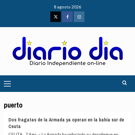
Saltar
8 agosto 2026
al
contenido
Twitter
Facebook
Instagram
Menú
principal
puerto
Dos fragatas de la Armada ya operan en la bahía sur de
Ceuta
CEUTA , 7 Ago. – La Armada ha reforzado su despliegue en