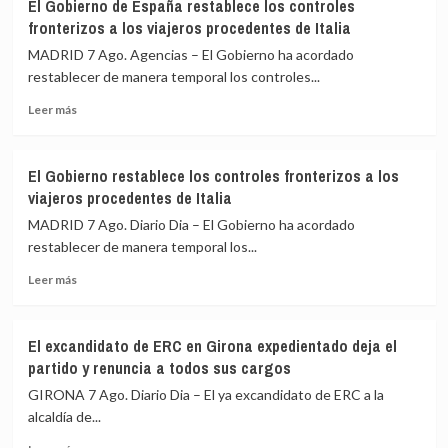
El Gobierno de España restablece los controles
VI
Cumbre
Ceuta
fronterizos a los viajeros procedentes de Italia
y
de
De
Madrid
MADRID 7 Ago. Agencias – El Gobierno ha acordado
la
restablecer de manera temporal los controles...
Espriella
Leer
escenifican
Leer más
más
la
sobre
relación
El
de
El Gobierno restablece los controles fronterizos a los
Gobierno
«fraternidad»
viajeros procedentes de Italia
de
de
España
España
MADRID 7 Ago. Diario Dia – El Gobierno ha acordado
restablece
y
restablecer de manera temporal los...
los
Colombia
Leer
controles
Leer más
más
fronterizos
sobre
a
El
los
El excandidato de ERC en Girona expedientado deja el
Gobierno
viajeros
partido y renuncia a todos sus cargos
restablece
procedentes
los
de
GIRONA 7 Ago. Diario Dia – El ya excandidato de ERC a la
controles
Italia
alcaldía de...
fronterizos
Leer
a