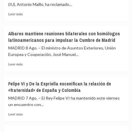
(IU), Antonio Maíllo, ha reclamado...
Leer
Leer más
más
sobre
IU
Albares mantiene reuniones bilaterales con homólogos
pide
latinoamericanos para impulsar la Cumbre de Madrid
a
Sánchez
MADRID 8 Ago. – El ministro de Asuntos Exteriores, Unión
transparencia
Europea y Cooperación, José Manuel...
y
Leer
reunir
Leer más
más
al
sobre
Consejo
Albares
de
Felipe VI y De la Espriella escenifican la relación de
mantiene
Seguridad
«fraternidad» de España y Colombia
reuniones
ante
bilaterales
los
MADRID 7 Ago. – El Rey Felipe VI ha mantenido este viernes
con
«agujeros
un encuentro con...
homólogos
negros»
Leer
latinoamericanos
de
Leer más
más
para
la
sobre
impulsar
crisis
Felipe
la
de