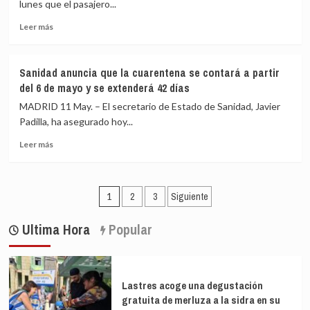
lunes que el pasajero...
Hondius’:
Leer
«Hemos
Leer más
más
pasado
sobre
semanas
Sanidad
extremadamente
Sanidad anuncia que la cuarentena se contará a partir
matiza
desafiantes»
del 6 de mayo y se extenderá 42 días
que
el
MADRID 11 May. – El secretario de Estado de Sanidad, Javier
positivo
Padilla, ha asegurado hoy...
de
Leer
EEUU
Leer más
más
obtuvo
sobre
un
Sanidad
resultado
Paginación
anuncia
«no
1
2
3
Siguiente
que
concluyente»
de
la
y
Ultima Hora
Popular
entradas
cuarentena
otro
se
«negativo»
contará
en
a
PCR
Lastres acoge una degustación
partir
gratuita de merluza a la sidra en su
del