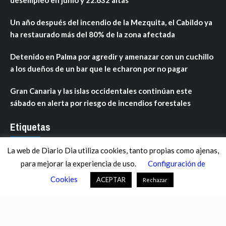
Un año después del incendio de la Mezquita, el Cabildo ya
ha restaurado más del 80% de la zona afectada
Detenido en Palma por agredir y amenazar con un cuchillo
a los dueños de un bar que le echaron por no pagar
Gran Canaria y las islas occidentales continúan este
sábado en alerta por riesgo de incendios forestales
Etiquetas
La web de Diario Dia utiliza cookies, tanto propias como ajenas,
ANDALUCÍA
ARAGÓN
ASTURIAS
C. VALENCIANA
para mejorar la experiencia de uso.
Configuración de
CASTILLA-LA MANCHA
CASTILLA Y LEÓN
CATALUNYA
Cookies
ACEPTAR
Rechazar
CHANCE
CIENCIA
CULTURA
DEFENSA
DEPORTES
DESCONECTA
DESTACADOS
ECONOMÍA FINANZAS