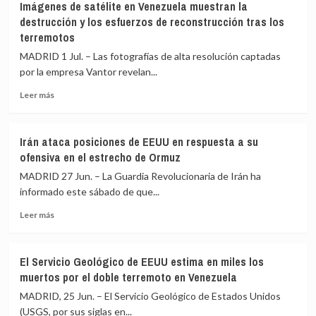
Imágenes de satélite en Venezuela muestran la
200
«no
destrucción y los esfuerzos de reconstrucción tras los
efectivos
enfrentar
terremotos
de
a
la
los
MADRID 1 Jul. – Las fotografías de alta resolución captadas
UME
pueblos»
por la empresa Vantor revelan...
dan
apoyo
Leer
Leer más
en
más
el
sobre
incendio
Imágenes
Irán ataca posiciones de EEUU en respuesta a su
de
de
ofensiva en el estrecho de Ormuz
Los
satélite
Gallardos
en
MADRID 27 Jun. – La Guardia Revolucionaria de Irán ha
(Almería),
Venezuela
informado este sábado de que...
con
muestran
evolución
Leer
la
Leer más
«desfavorable»
más
destrucción
sobre
y
Irán
los
El Servicio Geológico de EEUU estima en miles los
ataca
esfuerzos
muertos por el doble terremoto en Venezuela
posiciones
de
de
reconstrucción
MADRID, 25 Jun. – El Servicio Geológico de Estados Unidos
EEUU
tras
(USGS, por sus siglas en...