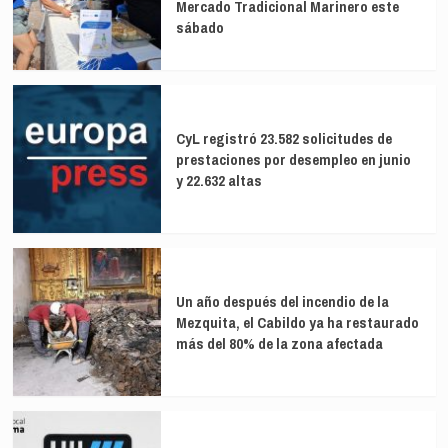
Mercado Tradicional Marinero este
6
de
sábado
mayo
y
se
extenderá
42
CyL registró 23.582 solicitudes de
días
prestaciones por desempleo en junio
y 22.632 altas
Un año después del incendio de la
Mezquita, el Cabildo ya ha restaurado
más del 80% de la zona afectada