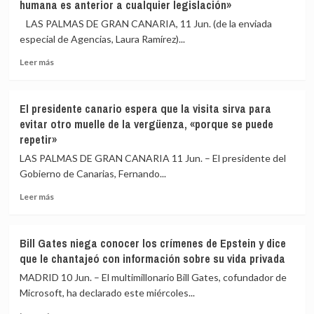
humana es anterior a cualquier legislación»
reza
misa
por
ante
LAS PALMAS DE GRAN CANARIA, 11 Jun. (de la enviada
los
35.000
especial de Agencias, Laura Ramírez)...
migrantes
fieles
Leer
que
y
Leer más
más
han
vuelo
sobre
muerto
en
El
en
falcon
El presidente canario espera que la visita sirva para
obispo
el
evitar otro muelle de la vergüenza, «porque se puede
de
mar
repetir»
Canarias,
y
en
pide
LAS PALMAS DE GRAN CANARIA 11 Jun. – El presidente del
Arguineguín:
«humanidad,
Gobierno de Canarias, Fernando...
«La
misericordia
dignidad
y
Leer
Leer más
humana
compasión»
más
es
sobre
anterior
El
Bill Gates niega conocer los crímenes de Epstein y dice
a
presidente
que le chantajeó con información sobre su vida privada
cualquier
canario
legislación»
espera
MADRID 10 Jun. – El multimillonario Bill Gates, cofundador de
que
Microsoft, ha declarado este miércoles...
la
Leer