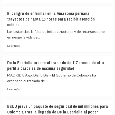
más
brasileños
sobre
y
La
El peligro de enfermar en la Amazonía peruana:
afirma
ONU
trayectos de hasta 15 horas para recibir atención
que
confirma
médica
sienten
que
«pavor»
UNICEF
Las distancias, la falta de infraestructuras y de recursos pone
de
«está
en riesgo la vida de...
que
tomando
gane
medidas
Leer
Leer más
adecuadas»
más
contra
sobre
un
El
De la Espriella ordena el traslado de 117 presos de alto
trabajador
peligro
perfil a cárceles de máxima seguridad
acusado
de
de
enfermar
MADRID 8 Ago. Diario Dia – El Gobierno de Colombia ha
espiar
en
ordenado el traslado de...
para
la
Israel
Leer
Amazonía
Leer más
más
peruana:
sobre
trayectos
De
de
EEUU prevé un paquete de seguridad de mil millones para
la
hasta
Colombia tras la llegada de De la Espriella al poder
Espriella
15