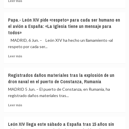
visita
Leer más
más
sirva
sobre
para
Bill
evitar
Papa.- León XIV pide «respeto» para cada ser humano en
Gates
otro
el avión a España: «La Iglesia tiene un mensaje para
niega
muelle
todos»
conocer
de
los
la
MADRID, 6 Jun. – León XIV ha hecho un llamamiento «al
crímenes
vergüenza,
respeto por cada ser...
de
«porque
Epstein
se
Leer
Leer más
y
puede
más
dice
repetir»
sobre
que
Papa.-
Registrados daños materiales tras la explosión de un
le
León
dron naval en el puerto de Constanza, Rumanía
chantajeó
XIV
con
pide
MADRID 5 Jun. – El puerto de Constanza, en Rumanía, ha
información
«respeto»
registrado daños materiales tras...
sobre
para
su
Leer
cada
Leer más
vida
más
ser
privada
sobre
humano
Registrados
en
León XIV llega este sábado a España tras 15 años sin
daños
el