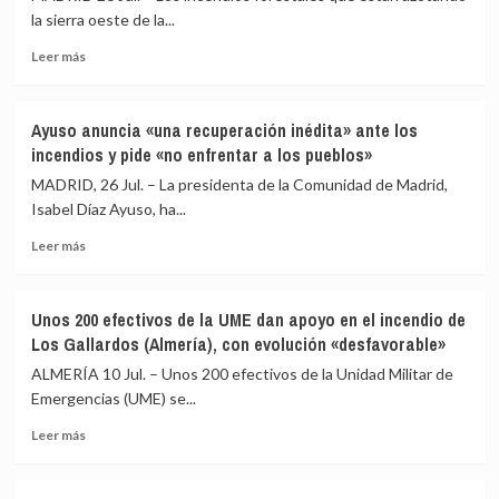
situación
la sierra oeste de la...
de
Leer
los
Leer más
más
grandes
sobre
incendios
Los
activos
Ayuso anuncia «una recuperación inédita» ante los
incendios
en
incendios y pide «no enfrentar a los pueblos»
de
España
Madrid,
permite
MADRID, 26 Jul. – La presidenta de la Comunidad de Madrid,
Ávila
el
Isabel Díaz Ayuso, ha...
y
fin
Leer
Toledo
de
Leer más
más
calcinan
las
sobre
77.000
restricciones
Ayuso
hectáreas
en
Unos 200 efectivos de la UME dan apoyo en el incendio de
anuncia
y
varias
Los Gallardos (Almería), con evolución «desfavorable»
«una
un
zonas
recuperación
perímetro
ALMERÍA 10 Jul. – Unos 200 efectivos de la Unidad Militar de
inédita»
de
Emergencias (UME) se...
ante
280
Leer
los
kilómetros
Leer más
más
incendios
sobre
y
Unos
pide