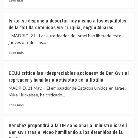
Leer más
más
escalada
será
sobre
de
el
Israel
violencia»
primero
Israel se dispone a deportar hoy mismo a los españoles
deporta
de
en
de la flotilla detenidos vía Turquía, según Albares
a
Israel
hablar
«todos
con
al
MADRID, 21 Las autoridades de Israel han liberado este
los
golpes
Parlamento
jueves a todos los...
activistas
y
Leer
extranjeros»
descargas
Leer más
más
de
eléctricas
sobre
la
Israel
flotilla
EEUU critica las «despreciables acciones» de Ben Gvir al
se
interceptada
reprender y humillar a activistas de la flotilla
dispone
en
a
el
MADRID, 21 May. – El embajador de Estados Unidos en Israel,
deportar
mar
Mike Huckabee, ha criticado...
hoy
Mediterráneo
Leer
mismo
Leer más
más
a
sobre
los
EEUU
españoles
Sánchez propondrá a la UE sancionar al ministro israelí
critica
de
Ben Gvir tras el vídeo humillando a los detenidos de la
las
la