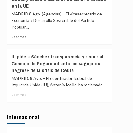
marítimas
en la UE
acusa
con
a
MADRID 8 Ago. (Agencias) – El vicesecretario de
Italia
Ayuso
Economía y Desarrollo Sostenible del Partido
de
Popular,...
ir
«de
Leer
Leer más
ático
más
en
sobre
ático»
El
IU pide a Sánchez transparencia y reunir al
mientras
PP
familias
Consejo de Seguridad ante los «agujeros
exige
y
negros» de la crisis de Ceuta
al
jóvenes
Gobierno
MADRID, 8 Ago. – El coordinador federal de
no
comparecer
pueden
Izquierda Unida (IU), Antonio Maíllo, ha reclamado...
por
acceder
Ceuta
Leer
Leer más
a
y
más
la
acusa
sobre
vivienda
a
IU
Sánchez
Internacional
pide
de
a
aislar
Sánchez
a