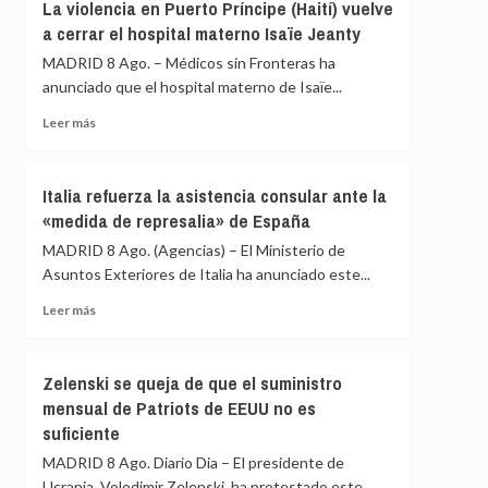
transparencia
La violencia en Puerto Príncipe (Haití) vuelve
España
y
a cerrar el hospital materno Isaïe Jeanty
en
reunir
la
MADRID 8 Ago. – Médicos sin Fronteras ha
al
UE
Consejo
anunciado que el hospital materno de Isaïe...
de
Leer
Leer más
Seguridad
más
ante
sobre
los
La
«agujeros
Italia refuerza la asistencia consular ante la
violencia
negros»
«medida de represalia» de España
en
de
Puerto
MADRID 8 Ago. (Agencias) – El Ministerio de
la
Príncipe
crisis
Asuntos Exteriores de Italia ha anunciado este...
(Haití)
de
vuelve
Leer
Leer más
Ceuta
a
más
cerrar
sobre
el
Italia
Zelenski se queja de que el suministro
hospital
refuerza
mensual de Patriots de EEUU no es
materno
la
suficiente
Isaïe
asistencia
Jeanty
consular
MADRID 8 Ago. Diario Dia – El presidente de
ante
Ucrania, Volodimir Zelenski, ha protestado este...