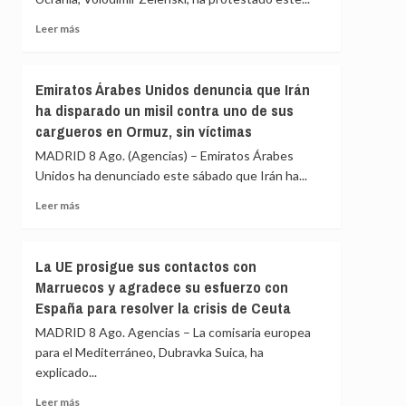
la
«medida
Leer
Leer más
de
más
represalia»
sobre
de
Zelenski
Emiratos Árabes Unidos denuncia que Irán
España
se
ha disparado un misil contra uno de sus
queja
cargueros en Ormuz, sin víctimas
de
que
MADRID 8 Ago. (Agencias) – Emiratos Árabes
el
Unidos ha denunciado este sábado que Irán ha...
suministro
mensual
Leer
Leer más
de
más
Patriots
sobre
de
Emiratos
La UE prosigue sus contactos con
EEUU
Árabes
Marruecos y agradece su esfuerzo con
no
Unidos
es
España para resolver la crisis de Ceuta
denuncia
suficiente
que
MADRID 8 Ago. Agencias – La comisaria europea
Irán
para el Mediterráneo, Dubravka Suica, ha
ha
explicado...
disparado
un
Leer
Leer más