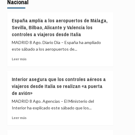
Nacional
España amplía a los aeropuertos de Málaga,
Sevilla, Bilbao, Alicante y Valencia los
controles a viajeros desde Italia
MADRID 8 Ago. Diario Dia – España ha ampliado
este sábado a los aeropuertos de...
Leer
Leer más
más
sobre
España
Interior asegura que los controles aéreos a
amplía
viajeros desde Italia se realizan «a puerta
a
de avión»
los
aeropuertos
MADRID 8 Ago. Agencias – El Ministerio del
de
Interior ha explicado este sábado que los...
Málaga,
Sevilla,
Leer
Leer más
Bilbao,
más
Alicante
sobre
y
Interior