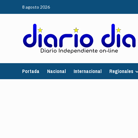
Saltar
8 agosto 2026
al
contenido
Portada
Nacional
Internacional
Regionales