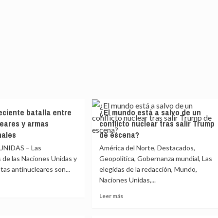
eciente batalla entre
¿El mundo está a salvo de un
eares y armas
conflicto nuclear tras salir Trump
nales
de escena?
NIDAS – Las
América del Norte, Destacados,
 de las Naciones Unidas y
Geopolítica, Gobernanza mundial, Las
stas antinucleares son...
elegidas de la redacción, Mundo,
Naciones Unidas,...
Leer
Leer más
e
más
a
sobre