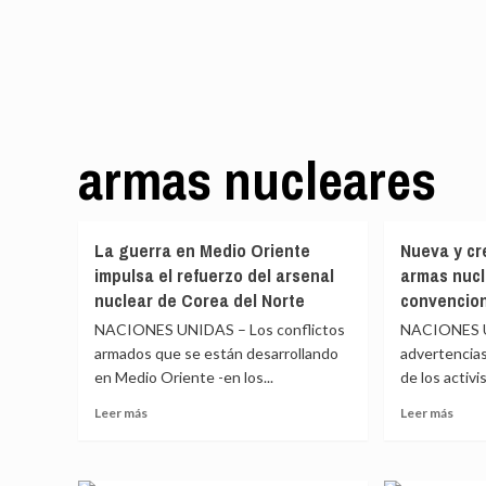
armas nucleares
La guerra en Medio Oriente
Nueva y cr
impulsa el refuerzo del arsenal
armas nucl
nuclear de Corea del Norte
convencio
NACIONES UNIDAS – Los conflictos
NACIONES U
armados que se están desarrollando
advertencias
en Medio Oriente -en los...
de los activi
Leer
Leer
Leer más
Leer más
más
más
sobre
sobr
La
Nuev