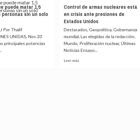
¿El
e puede matar 1,5
Control de armas nucleares está
ente
mundo
e personas sin un solo
en crisis ante presiones de
la
está
e
Estados Unidos
a
s
salvo
 Por Thalif
Destacados, Geopolítica, Gobernanza
ares
de
NES UNIDAS, Nov 20
mundial, Las elegidas de la redacción,
un
as principales potencias
Mundo, Proliferación nuclear, Últimas
s
conflicto
encionales
..
Noticias Ensayo...
nuclear
tras
Leer
Leer más
salir
más
Trump
e
sobre
de
Control
escena?
de
armas
e
nucleares
r
está
en
nes
crisis
ante
onas
presiones
de
Estados