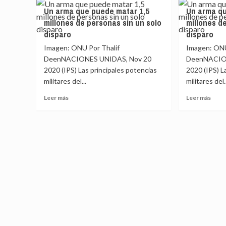
guerra
y
Un arma que puede matar 1,5
Un arma qu
en
creci
millones de personas sin un solo
millones d
Medio
batal
Oriente
entr
disparo
disparo
impulsa
arma
Imagen: ONU Por Thalif
Imagen: ONU
el
nucle
DeenNACIONES UNIDAS, Nov 20
DeenNACIO
refuerzo
y
2020 (IPS) Las principales potencias
2020 (IPS) L
del
arma
arsenal
conv
militares del...
militares del.
nuclear
Leer
Leer
Leer más
Leer más
de
más
más
Corea
sobre
sobr
del
Un
Un
Norte
arma
arma
que
que
puede
pued
matar
mata
1,5
1,5
millones
millo
de
de
personas
pers
sin
sin
un
un