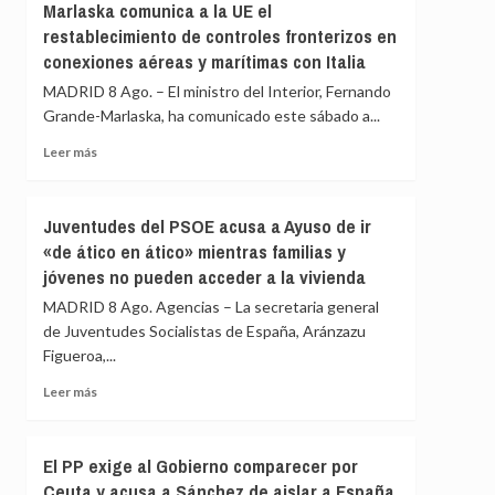
Marlaska comunica a la UE el
Valencia
asegura
restablecimiento de controles fronterizos en
los
que
controles
conexiones aéreas y marítimas con Italia
los
a
controles
MADRID 8 Ago. – El ministro del Interior, Fernando
viajeros
aéreos
Grande-Marlaska, ha comunicado este sábado a...
desde
a
Italia
viajeros
Leer
Leer más
desde
más
Italia
sobre
se
Marlaska
Juventudes del PSOE acusa a Ayuso de ir
realizan
comunica
«de ático en ático» mientras familias y
«a
a
puerta
jóvenes no pueden acceder a la vivienda
la
de
UE
MADRID 8 Ago. Agencias – La secretaria general
avión»
el
de Juventudes Socialistas de España, Aránzazu
restablecimiento
Figueroa,...
de
controles
Leer
Leer más
fronterizos
más
en
sobre
conexiones
Juventudes
El PP exige al Gobierno comparecer por
aéreas
del
y
Ceuta y acusa a Sánchez de aislar a España
PSOE